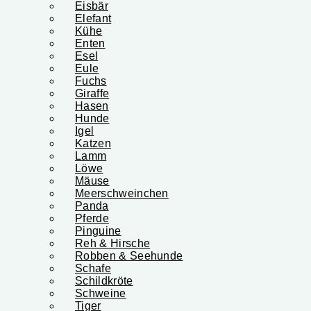
Eisbär
Elefant
Kühe
Enten
Esel
Eule
Fuchs
Giraffe
Hasen
Hunde
Igel
Katzen
Lamm
Löwe
Mäuse
Meerschweinchen
Panda
Pferde
Pinguine
Reh & Hirsche
Robben & Seehunde
Schafe
Schildkröte
Schweine
Tiger