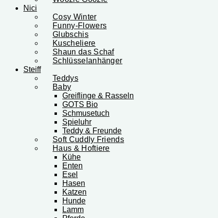
Nici
Cosy Winter
Funny-Flowers
Glubschis
Kuscheliere
Shaun das Schaf
Schlüsselanhänger
Steiff
Teddys
Baby
Greiflinge & Rasseln
GOTS Bio
Schmusetuch
Spieluhr
Teddy & Freunde
Soft Cuddly Friends
Haus & Hoftiere
Kühe
Enten
Esel
Hasen
Katzen
Hunde
Lamm