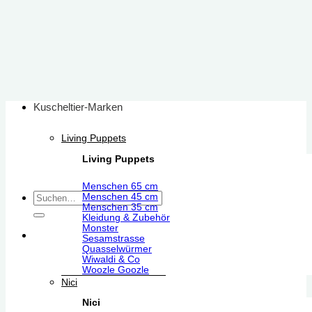
Zum
Inhalt
springen
Kuscheltier-Marken
Living Puppets
Living Puppets
Menschen 65 cm
Suchen
Menschen 45 cm
Menschen 35 cm
nach:
Kleidung & Zubehör
Monster
Sesamstrasse
Quasselwürmer
Wiwaldi & Co
Woozle Goozle
Nici
Nici