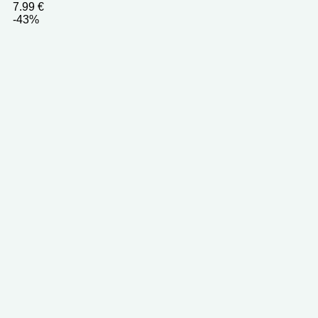
7.99
€
-43%