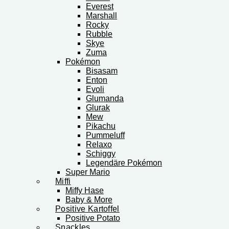
Everest
Marshall
Rocky
Rubble
Skye
Zuma
Pokémon
Bisasam
Enton
Evoli
Glumanda
Glurak
Mew
Pikachu
Pummeluff
Relaxo
Schiggy
Legendäre Pokémon
Super Mario
Miffi
Miffy Hase
Baby & More
Positive Kartoffel
Positive Potato
Snackles