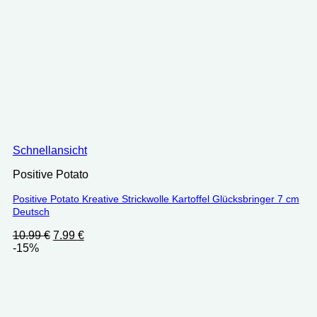
Schnellansicht
Positive Potato
Positive Potato Kreative Strickwolle Kartoffel Glücksbringer 7 cm
Deutsch
Ursprünglicher
Aktueller
10.99
€
7.99
€
Preis
Preis
-15%
war:
ist:
10.99 €
7.99 €.