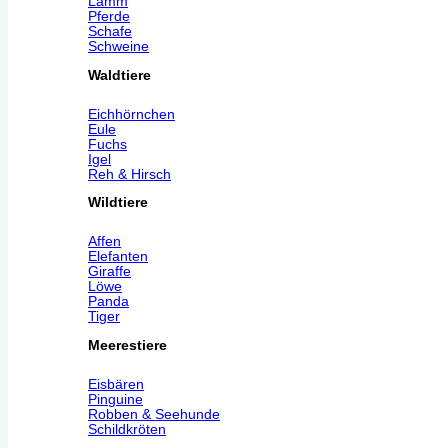
Lamm
Pferde
Schafe
Schweine
Waldtiere
Eichhörnchen
Eule
Fuchs
Igel
Reh & Hirsch
Wildtiere
Affen
Elefanten
Giraffe
Löwe
Panda
Tiger
Meerestiere
Eisbären
Pinguine
Robben & Seehunde
Schildkröten