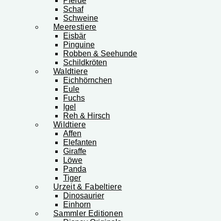
Pferde
Schaf
Schweine
Meerestiere
Eisbär
Pinguine
Robben & Seehunde
Schildkröten
Waldtiere
Eichhörnchen
Eule
Fuchs
Igel
Reh & Hirsch
Wildtiere
Affen
Elefanten
Giraffe
Löwe
Panda
Tiger
Urzeit & Fabeltiere
Dinosaurier
Einhorn
Sammler Editionen