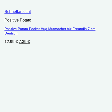
Schnellansicht
Positive Potato
Positive Potato Pocket Hug Mutmacher für Freundin 7 cm
Deutsch
Ursprünglicher
Aktueller
12.99
€
7.39
€
Preis
Preis
war:
ist:
12.99 €
7.39 €.