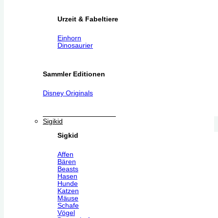
Urzeit & Fabeltiere
Einhorn
Dinosaurier
Sammler Editionen
Disney Originals
Sigikid
Sigkid
Affen
Bären
Beasts
Hasen
Hunde
Katzen
Mäuse
Schafe
Vögel