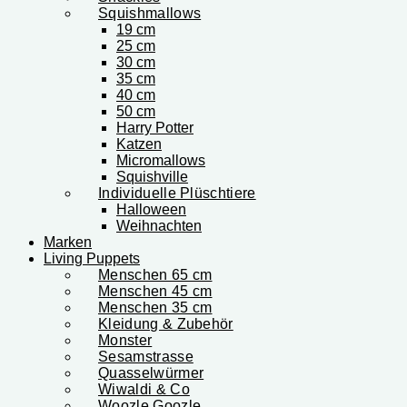
Squishmallows
19 cm
25 cm
30 cm
35 cm
40 cm
50 cm
Harry Potter
Katzen
Micromallows
Squishville
Individuelle Plüschtiere
Halloween
Weihnachten
Marken
Living Puppets
Menschen 65 cm
Menschen 45 cm
Menschen 35 cm
Kleidung & Zubehör
Monster
Sesamstrasse
Quasselwürmer
Wiwaldi & Co
Woozle Goozle