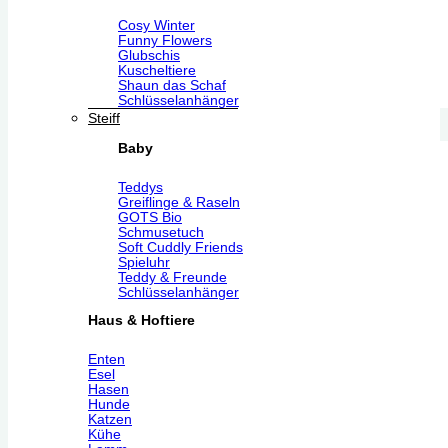
Cosy Winter
Funny Flowers
Glubschis
Kuscheltiere
Shaun das Schaf
Schlüsselanhänger
Steiff
Baby
Teddys
Greiflinge & Raseln
GOTS Bio
Schmusetuch
Soft Cuddly Friends
Spieluhr
Teddy & Freunde
Schlüsselanhänger
Haus & Hoftiere
Enten
Esel
Hasen
Hunde
Katzen
Kühe