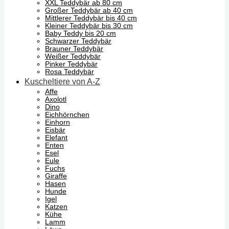
XXL Teddybär ab 80 cm
Großer Teddybär ab 40 cm
Mittlerer Teddybär bis 40 cm
Kleiner Teddybär bis 30 cm
Baby Teddy bis 20 cm
Schwarzer Teddybär
Brauner Teddybär
Weißer Teddybär
Pinker Teddybär
Rosa Teddybär
Kuscheltiere von A-Z
Affe
Axolotl
Dino
Eichhörnchen
Einhorn
Eisbär
Elefant
Enten
Esel
Eule
Fuchs
Giraffe
Hasen
Hunde
Igel
Katzen
Kühe
Lamm