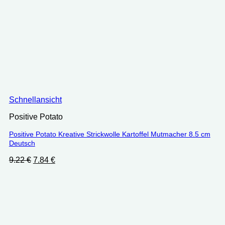
Schnellansicht
Positive Potato
Positive Potato Kreative Strickwolle Kartoffel Mutmacher 8.5 cm
Deutsch
Ursprünglicher
Aktueller
9.22
€
7.84
€
Preis
Preis
war:
ist:
9.22 €
7.84 €.