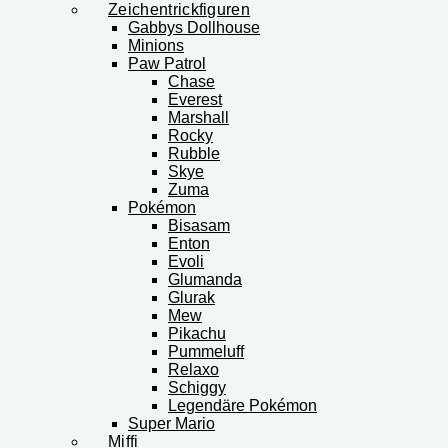
Zeichentrickfiguren
Gabbys Dollhouse
Minions
Paw Patrol
Chase
Everest
Marshall
Rocky
Rubble
Skye
Zuma
Pokémon
Bisasam
Enton
Evoli
Glumanda
Glurak
Mew
Pikachu
Pummeluff
Relaxo
Schiggy
Legendäre Pokémon
Super Mario
Miffi