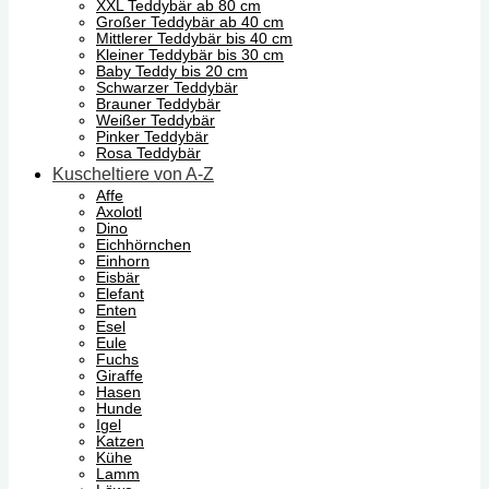
XXL Teddybär ab 80 cm
Großer Teddybär ab 40 cm
Mittlerer Teddybär bis 40 cm
Kleiner Teddybär bis 30 cm
Baby Teddy bis 20 cm
Schwarzer Teddybär
Brauner Teddybär
Weißer Teddybär
Pinker Teddybär
Rosa Teddybär
Kuscheltiere von A-Z
Affe
Axolotl
Dino
Eichhörnchen
Einhorn
Eisbär
Elefant
Enten
Esel
Eule
Fuchs
Giraffe
Hasen
Hunde
Igel
Katzen
Kühe
Lamm