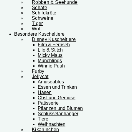
Robben & Seehunde
Schafe
Schildkröte
Schweine
Tiger
Wolf
Besondere Kuscheltiere
Disney Kuscheltiere
Film & Fernseh
Lilo & Stitch
Micky Maus
Munchlings
Winnie Puuh
Furby
Jellycat
Amuseables
Essen und Trinken
Hasen
Obst und Gemüse
Patisserie
Pflanzen und Blumen
Schlüsselanhänger
Tiere
Weihnachten
Kikaninchen