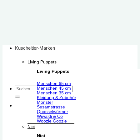
Zum
Inhalt
springen
Kuscheltier-Marken
Living Puppets
Living Puppets
Menschen 65 cm
Suchen
Menschen 45 cm
Menschen 35 cm
nach:
Kleidung & Zubehör
Monster
Sesamstrasse
Quasselwürmer
Wiwaldi & Co
Woozle Goozle
Nici
Nici