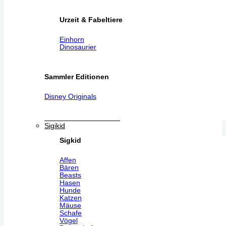
Urzeit & Fabeltiere
Einhorn
Dinosaurier
Sammler Editionen
Disney Originals
Sigikid
Sigkid
Affen
Bären
Beasts
Hasen
Hunde
Katzen
Mäuse
Schafe
Vögel