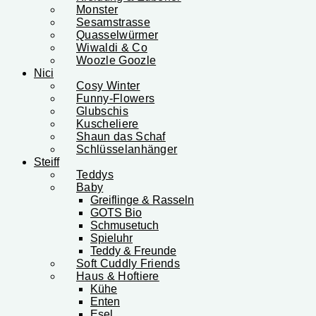
Monster
Sesamstrasse
Quasselwürmer
Wiwaldi & Co
Woozle Goozle
Nici
Cosy Winter
Funny-Flowers
Glubschis
Kuscheliere
Shaun das Schaf
Schlüsselanhänger
Steiff
Teddys
Baby
Greiflinge & Rasseln
GOTS Bio
Schmusetuch
Spieluhr
Teddy & Freunde
Soft Cuddly Friends
Haus & Hoftiere
Kühe
Enten
Esel