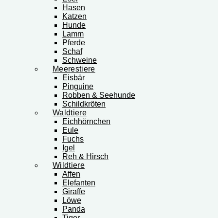
Hasen
Katzen
Hunde
Lamm
Pferde
Schaf
Schweine
Meerestiere
Eisbär
Pinguine
Robben & Seehunde
Schildkröten
Waldtiere
Eichhörnchen
Eule
Fuchs
Igel
Reh & Hirsch
Wildtiere
Affen
Elefanten
Giraffe
Löwe
Panda
Tiger