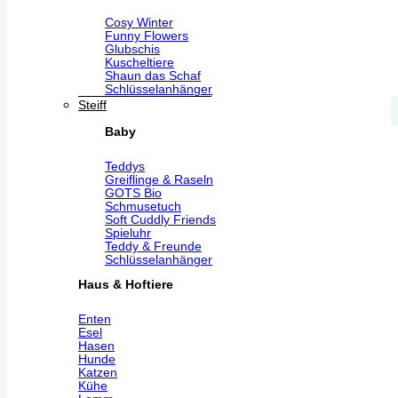
Cosy Winter
Funny Flowers
Glubschis
Kuscheltiere
Shaun das Schaf
Schlüsselanhänger
Steiff
Baby
Teddys
Greiflinge & Raseln
GOTS Bio
Schmusetuch
Soft Cuddly Friends
Spieluhr
Teddy & Freunde
Schlüsselanhänger
Haus & Hoftiere
Enten
Esel
Hasen
Hunde
Katzen
Kühe