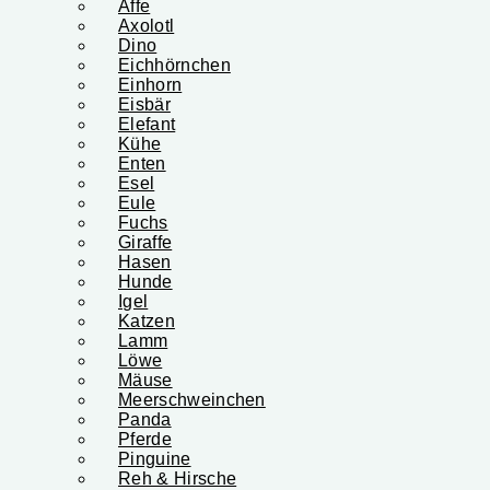
Affe
Axolotl
Dino
Eichhörnchen
Einhorn
Eisbär
Elefant
Kühe
Enten
Esel
Eule
Fuchs
Giraffe
Hasen
Hunde
Igel
Katzen
Lamm
Löwe
Mäuse
Meerschweinchen
Panda
Pferde
Pinguine
Reh & Hirsche