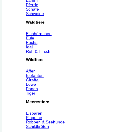
Lamm
Pferde
Schafe
Schweine
Waldtiere
Eichhörnchen
Eule
Fuchs
Igel
Reh & Hirsch
Wildtiere
Affen
Elefanten
Giraffe
Löwe
Panda
Tiger
Meerestiere
Eisbären
Pinguine
Robben & Seehunde
Schildkröten