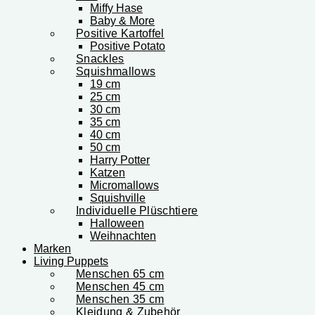
Miffy Hase
Baby & More
Positive Kartoffel
Positive Potato
Snackles
Squishmallows
19 cm
25 cm
30 cm
35 cm
40 cm
50 cm
Harry Potter
Katzen
Micromallows
Squishville
Individuelle Plüschtiere
Halloween
Weihnachten
Marken
Living Puppets
Menschen 65 cm
Menschen 45 cm
Menschen 35 cm
Kleidung & Zubehör