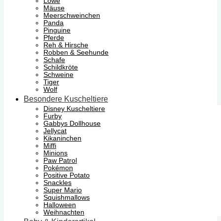
Löwe
Mäuse
Meerschweinchen
Panda
Pinguine
Pferde
Reh & Hirsche
Robben & Seehunde
Schafe
Schildkröte
Schweine
Tiger
Wolf
Besondere Kuscheltiere
Disney Kuscheltiere
Furby
Gabbys Dollhouse
Jellycat
Kikaninchen
Miffi
Minions
Paw Patrol
Pokémon
Positive Potato
Snackles
Super Mario
Squishmallows
Halloween
Weihnachten