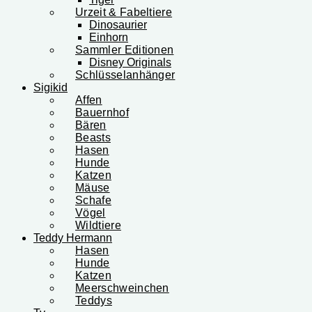
Urzeit & Fabeltiere
Dinosaurier
Einhorn
Sammler Editionen
Disney Originals
Schlüsselanhänger
Sigikid
Affen
Bauernhof
Bären
Beasts
Hasen
Hunde
Katzen
Mäuse
Schafe
Vögel
Wildtiere
Teddy Hermann
Hasen
Hunde
Katzen
Meerschweinchen
Teddys