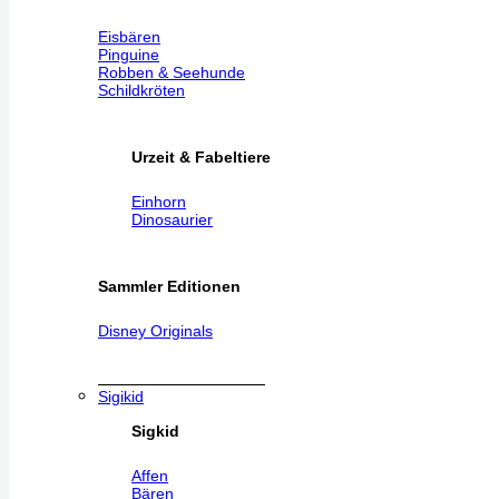
Eisbären
Pinguine
Robben & Seehunde
Schildkröten
Urzeit & Fabeltiere
Einhorn
Dinosaurier
Sammler Editionen
Disney Originals
Sigikid
Sigkid
Affen
Bären