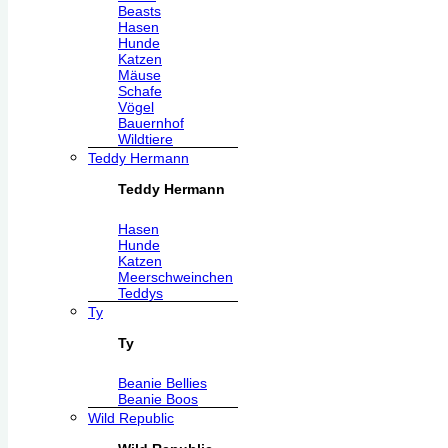
Beasts
Hasen
Hunde
Katzen
Mäuse
Schafe
Vögel
Bauernhof
Wildtiere
Teddy Hermann
Teddy Hermann
Hasen
Hunde
Katzen
Meerschweinchen
Teddys
Ty
Ty
Beanie Bellies
Beanie Boos
Wild Republic