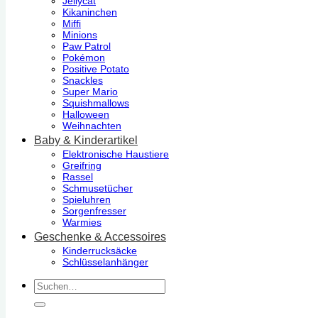
Jellycat
Kikaninchen
Miffi
Minions
Paw Patrol
Pokémon
Positive Potato
Snackles
Super Mario
Squishmallows
Halloween
Weihnachten
Baby & Kinderartikel
Elektronische Haustiere
Greifring
Rassel
Schmusetücher
Spieluhren
Sorgenfresser
Warmies
Geschenke & Accessoires
Kinderrucksäcke
Schlüsselanhänger
Suchen
nach: