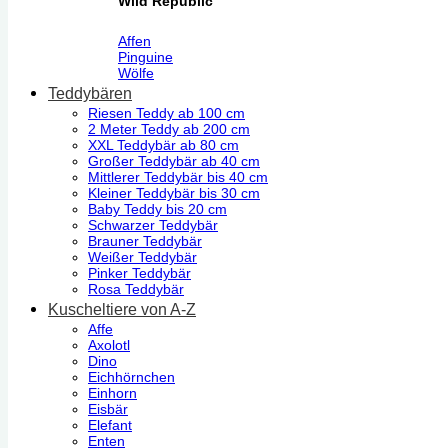
Wild Republic
Affen
Pinguine
Wölfe
Teddybären
Riesen Teddy ab 100 cm
2 Meter Teddy ab 200 cm
XXL Teddybär ab 80 cm
Großer Teddybär ab 40 cm
Mittlerer Teddybär bis 40 cm
Kleiner Teddybär bis 30 cm
Baby Teddy bis 20 cm
Schwarzer Teddybär
Brauner Teddybär
Weißer Teddybär
Pinker Teddybär
Rosa Teddybär
Kuscheltiere von A-Z
Affe
Axolotl
Dino
Eichhörnchen
Einhorn
Eisbär
Elefant
Enten