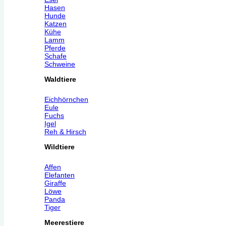
Hasen
Hunde
Katzen
Kühe
Lamm
Pferde
Schafe
Schweine
Waldtiere
Eichhörnchen
Eule
Fuchs
Igel
Reh & Hirsch
Wildtiere
Affen
Elefanten
Giraffe
Löwe
Panda
Tiger
Meerestiere