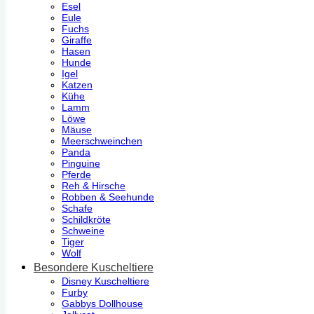
Esel
Eule
Fuchs
Giraffe
Hasen
Hunde
Igel
Katzen
Kühe
Lamm
Löwe
Mäuse
Meerschweinchen
Panda
Pinguine
Pferde
Reh & Hirsche
Robben & Seehunde
Schafe
Schildkröte
Schweine
Tiger
Wolf
Besondere Kuscheltiere
Disney Kuscheltiere
Furby
Gabbys Dollhouse