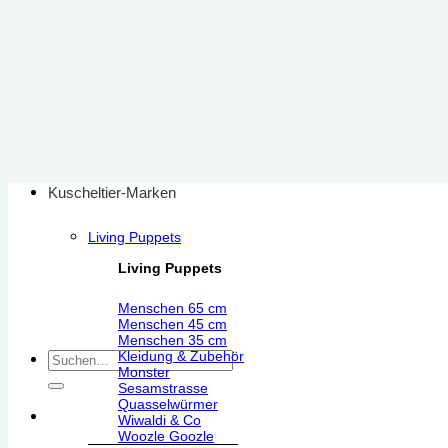
Zum
Inhalt
springen
Kuscheltier-Marken
Living Puppets
Living Puppets
Menschen 65 cm
Menschen 45 cm
Menschen 35 cm
Kleidung & Zubehör
Suchen
Monster
nach:
Sesamstrasse
Quasselwürmer
Wiwaldi & Co
Woozle Goozle