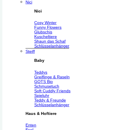
Nici
Nici
Cosy Winter
Funny Flowers
Glubschis
Kuscheltiere
Shaun das Schaf
Schlüsselanhänger
Steiff
Baby
Teddys
Greiflinge & Raseln
GOTS Bio
Schmusetuch
Soft Cuddly Friends
Spieluhr
Teddy & Freunde
Schlüsselanhänger
Haus & Hoftiere
Enten
Esel