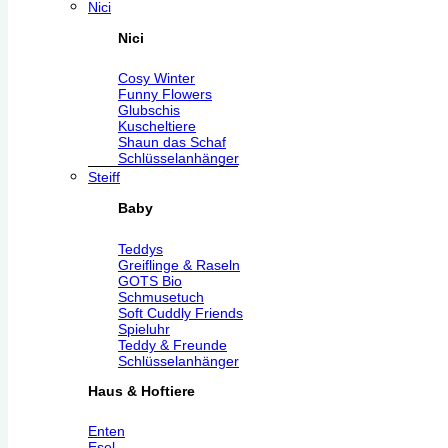
Nici
Nici
Cosy Winter
Funny Flowers
Glubschis
Kuscheltiere
Shaun das Schaf
Schlüsselanhänger
Steiff
Baby
Teddys
Greiflinge & Raseln
GOTS Bio
Schmusetuch
Soft Cuddly Friends
Spieluhr
Teddy & Freunde
Schlüsselanhänger
Haus & Hoftiere
Enten
Esel