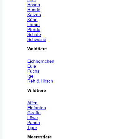
Hasen
Hunde
Katzen
Kühe
Lamm
Pferde
Schafe
Schweine
Waldtiere
Eichhörnchen
Eule
Fuchs
Igel
Reh & Hirsch
Wildtiere
Affen
Elefanten
Giraffe
Löwe
Panda
Tiger
Meerestiere