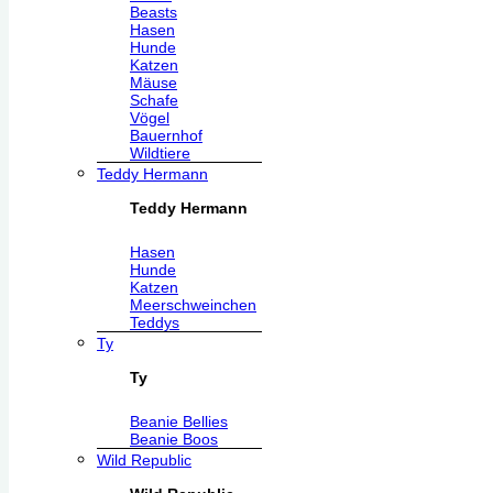
Beasts
Hasen
Hunde
Katzen
Mäuse
Schafe
Vögel
Bauernhof
Wildtiere
Teddy Hermann
Teddy Hermann
Hasen
Hunde
Katzen
Meerschweinchen
Teddys
Ty
Ty
Beanie Bellies
Beanie Boos
Wild Republic