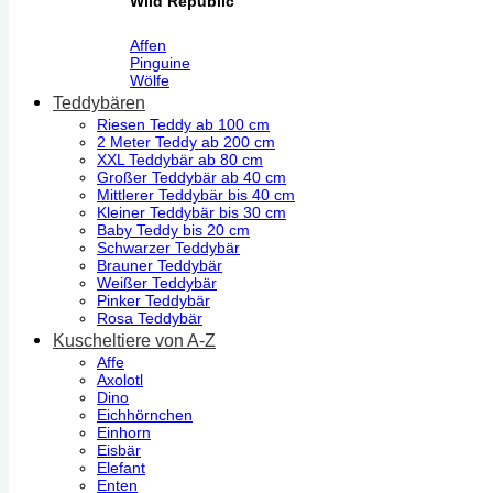
Wild Republic
Affen
Pinguine
Wölfe
Teddybären
Riesen Teddy ab 100 cm
2 Meter Teddy ab 200 cm
XXL Teddybär ab 80 cm
Großer Teddybär ab 40 cm
Mittlerer Teddybär bis 40 cm
Kleiner Teddybär bis 30 cm
Baby Teddy bis 20 cm
Schwarzer Teddybär
Brauner Teddybär
Weißer Teddybär
Pinker Teddybär
Rosa Teddybär
Kuscheltiere von A-Z
Affe
Axolotl
Dino
Eichhörnchen
Einhorn
Eisbär
Elefant
Enten