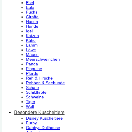
Esel
Eule
Fuchs
Giraffe
Hasen
Hunde
Igel
Katzen
Kühe
Lamm
Löwe
Mäuse
Meerschweinchen
Panda
Pinguine
Pferde
Reh & Hirsche
Robben & Seehunde
Schafe
Schildkröte
Schweine
Tiger
Wolf
Besondere Kuscheltiere
Disney Kuscheltiere
Furby
Gabbys Dollhouse