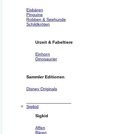
Eisbären
Pinguine
Robben & Seehunde
Schildkröten
Urzeit & Fabeltiere
Einhorn
Dinosaurier
Sammler Editionen
Disney Originals
Sigikid
Sigkid
Affen
Bären