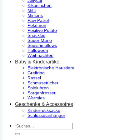
Jellycat
Kikaninchen
Miffi
Minions
Paw Patrol
Pokémon
Positive Potato
Snackles
Super Mario
Squishmallows
Halloween
Weihnachten
Baby & Kinderartikel
Elektronische Haustiere
Greifring
Rassel
Schmusetücher
Spieluhren
Sorgenfresser
Warmies
Geschenke & Accessoires
Kinderrucksäcke
Schlüsselanhänger
Suchen
nach: