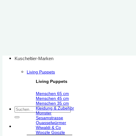
Zum
Inhalt
springen
Kuscheltier-Marken
Living Puppets
Living Puppets
Menschen 65 cm
Menschen 45 cm
Menschen 35 cm
Kleidung & Zubehör
Suchen
Monster
nach:
Sesamstrasse
Quasselwürmer
Wiwaldi & Co
Woozle Goozle