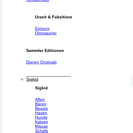
Urzeit & Fabeltiere
Einhorn
Dinosaurier
Sammler Editionen
Disney Originals
Sigikid
Sigkid
Affen
Bären
Beasts
Hasen
Hunde
Katzen
Mäuse
Schafe