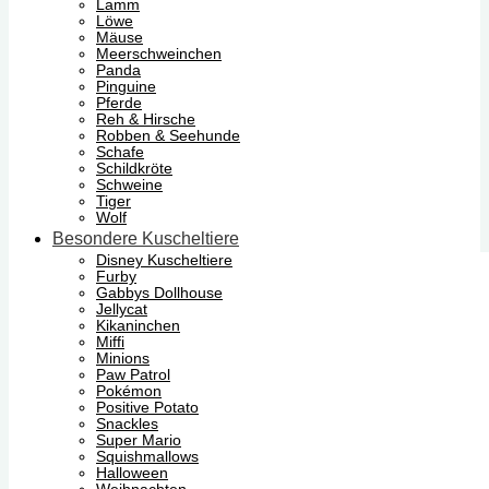
Lamm
Löwe
Mäuse
Meerschweinchen
Panda
Pinguine
Pferde
Reh & Hirsche
Robben & Seehunde
Schafe
Schildkröte
Schweine
Tiger
Wolf
Besondere Kuscheltiere
Disney Kuscheltiere
Furby
Gabbys Dollhouse
Jellycat
Kikaninchen
Miffi
Minions
Paw Patrol
Pokémon
Positive Potato
Snackles
Super Mario
Squishmallows
Halloween