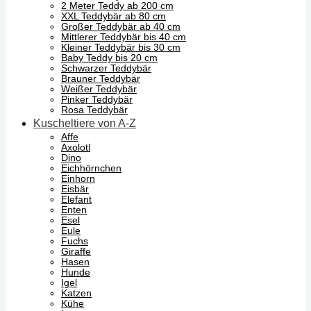
2 Meter Teddy ab 200 cm
XXL Teddybär ab 80 cm
Großer Teddybär ab 40 cm
Mittlerer Teddybär bis 40 cm
Kleiner Teddybär bis 30 cm
Baby Teddy bis 20 cm
Schwarzer Teddybär
Brauner Teddybär
Weißer Teddybär
Pinker Teddybär
Rosa Teddybär
Kuscheltiere von A-Z
Affe
Axolotl
Dino
Eichhörnchen
Einhorn
Eisbär
Elefant
Enten
Esel
Eule
Fuchs
Giraffe
Hasen
Hunde
Igel
Katzen
Kühe