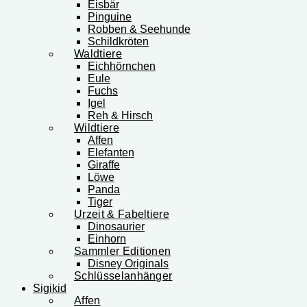
Eisbär
Pinguine
Robben & Seehunde
Schildkröten
Waldtiere
Eichhörnchen
Eule
Fuchs
Igel
Reh & Hirsch
Wildtiere
Affen
Elefanten
Giraffe
Löwe
Panda
Tiger
Urzeit & Fabeltiere
Dinosaurier
Einhorn
Sammler Editionen
Disney Originals
Schlüsselanhänger
Sigikid
Affen