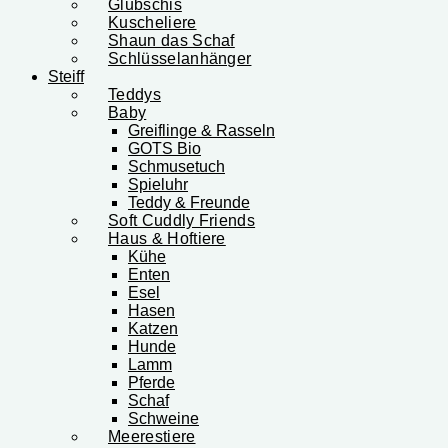
Glubschis
Kuscheliere
Shaun das Schaf
Schlüsselanhänger
Steiff
Teddys
Baby
Greiflinge & Rasseln
GOTS Bio
Schmusetuch
Spieluhr
Teddy & Freunde
Soft Cuddly Friends
Haus & Hoftiere
Kühe
Enten
Esel
Hasen
Katzen
Hunde
Lamm
Pferde
Schaf
Schweine
Meerestiere