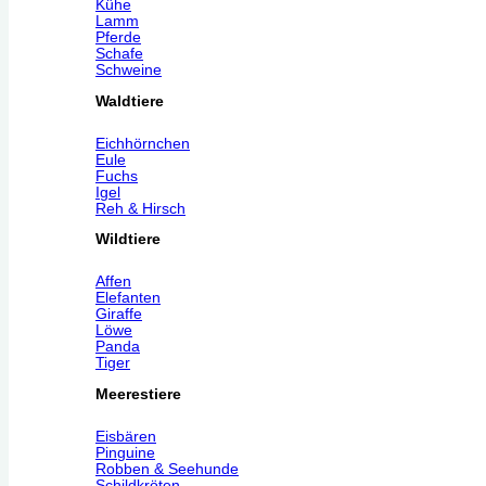
Kühe
Lamm
Pferde
Schafe
Schweine
Waldtiere
Eichhörnchen
Eule
Fuchs
Igel
Reh & Hirsch
Wildtiere
Affen
Elefanten
Giraffe
Löwe
Panda
Tiger
Meerestiere
Eisbären
Pinguine
Robben & Seehunde
Schildkröten