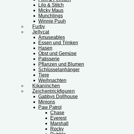
Lilo & Stitch
Micky Maus
Munchlings
Winnie Puuh
Furby
Jellycat
Amuseables
Essen und Trinken
Hasen
Obst und Gemüse
Patisserie
Pflanzen und Blumen
Schlüsselanhänger
Tiere
Weihnachten
Kikaninchen
Zeichentrickfiguren
Gabbys Dollhouse
Minions
Paw Patrol
Chase
Everest
Marshall
Rocky