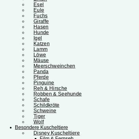
Esel
Eule
Fuchs
Giraffe
Hasen
Hunde
Igel
Katzen
Lamm
Löwe
Mäuse
Meerschweinchen
Panda
Pferde
Pinguine
Reh & Hirsche
Robben & Seehunde
Schafe
Schildkröte
Schweine
Tiger
Wolf
Besondere Kuscheltiere
Disney Kuscheltiere
Film & Fernseh