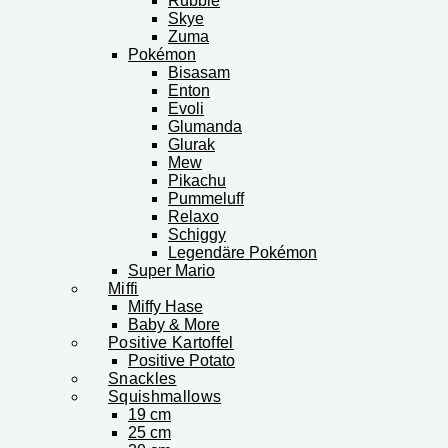
Rubble
Skye
Zuma
Pokémon
Bisasam
Enton
Evoli
Glumanda
Glurak
Mew
Pikachu
Pummeluff
Relaxo
Schiggy
Legendäre Pokémon
Super Mario
Miffi
Miffy Hase
Baby & More
Positive Kartoffel
Positive Potato
Snackles
Squishmallows
19 cm
25 cm