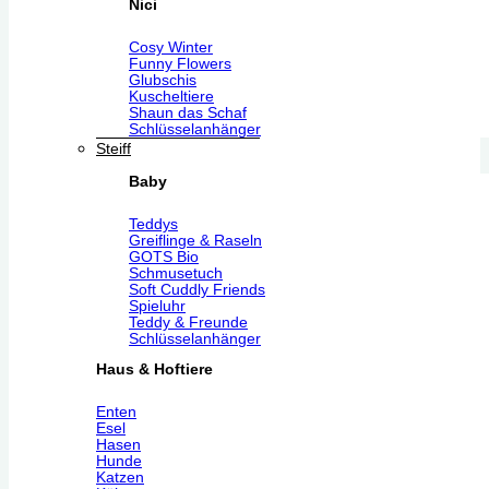
Nici
Cosy Winter
Funny Flowers
Glubschis
Kuscheltiere
Shaun das Schaf
Schlüsselanhänger
Steiff
Baby
Teddys
Greiflinge & Raseln
GOTS Bio
Schmusetuch
Soft Cuddly Friends
Spieluhr
Teddy & Freunde
Schlüsselanhänger
Haus & Hoftiere
Enten
Esel
Hasen
Hunde
Katzen