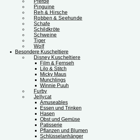
Pferde
Pinguine
Reh & Hirsche
Robben & Seehunde
Schafe
Schildkröte
Schweine
Tiger
Wolf
Besondere Kuscheltiere
Disney Kuscheltiere
Film & Fernseh
Lilo & Stitch
Micky Maus
Munchlings
Winnie Puuh
Furby
Jellycat
Amuseables
Essen und Trinken
Hasen
Obst und Gemüse
Patisserie
Pflanzen und Blumen
Schlüsselanhänger