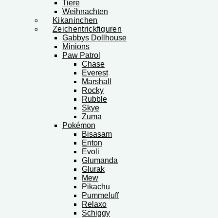
Tiere
Weihnachten
Kikaninchen
Zeichentrickfiguren
Gabbys Dollhouse
Minions
Paw Patrol
Chase
Everest
Marshall
Rocky
Rubble
Skye
Zuma
Pokémon
Bisasam
Enton
Evoli
Glumanda
Glurak
Mew
Pikachu
Pummeluff
Relaxo
Schiggy