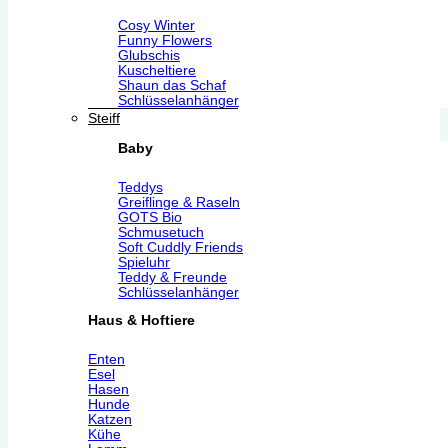
Cosy Winter
Funny Flowers
Glubschis
Kuscheltiere
Shaun das Schaf
Schlüsselanhänger
Steiff
Baby
Teddys
Greiflinge & Raseln
GOTS Bio
Schmusetuch
Soft Cuddly Friends
Spieluhr
Teddy & Freunde
Schlüsselanhänger
Haus & Hoftiere
Enten
Esel
Hasen
Hunde
Katzen
Kühe