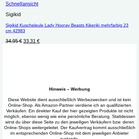
Schnellansicht
Sigikid
Sigikid Kuscheleule Lady Hooray Beasts Kikeriki mehrfarbig 23
cm 42983
Ursprünglicher
Aktueller
34.95
€
33.31
€
Preis
Preis
war:
ist:
34.95 €
33.31 €.
Hinweis – Werbung
Diese Website dient ausschließlich Werbezwecken und ist kein
Online-Shop. Als Amazon-Partner verdiene ich an qualifizierten
Verkäufen. Ein direkter Kauf der hier gezeigten Produkte ist nicht
möglich, ebenso wenig wie eine persönliche Beratung. Stattdessen
wirst du über diese Seite zu den jeweiligen Verkäufern bzw. deren
Online-Shops weitergeleitet. Der Kaufvertrag kommt ausschließlich
im entsprechenden Online-Shop mit dem jeweiligen Anbieter
zustande.