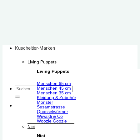
Zum
Inhalt
springen
Kuscheltier-Marken
Living Puppets
Living Puppets
Menschen 65 cm
Suchen
Menschen 45 cm
Menschen 35 cm
nach:
Kleidung & Zubehör
Monster
Sesamstrasse
Quasselwürmer
Wiwaldi & Co
Woozle Goozle
Nici
Nici