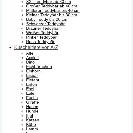
XXL Teddybär ab 80 cm
Großer Teddybär ab 40 cm
Mittlerer Teddybär bis 40 cm
Kleiner Teddybär bis 30 cm
Baby Teddy bis 20 cm
Schwarzer Teddybär
Brauner Teddybär
Weißer Teddybär
Pinker Teddybär
Rosa Teddybär
Kuscheltiere von A-Z
Affe
Axolotl
Dino
Eichhörnchen
Einhorn
Eisbär
Elefant
Enten
Esel
Eule
Fuchs
Giraffe
Hasen
Hunde
Igel
Katzen
Kühe
Lamm