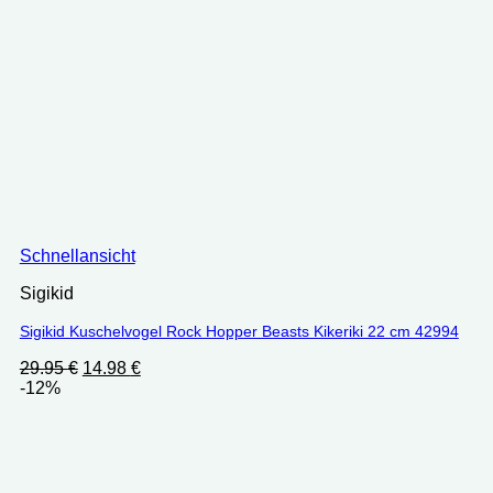
Schnellansicht
Sigikid
Sigikid Kuschelvogel Rock Hopper Beasts Kikeriki 22 cm 42994
Ursprünglicher
Aktueller
29.95
€
14.98
€
Preis
Preis
-12%
war:
ist:
29.95 €
14.98 €.