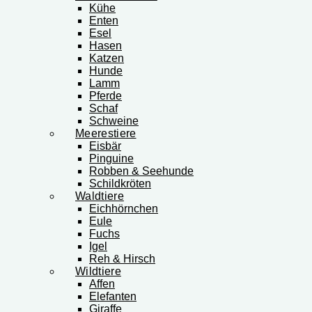
Kühe
Enten
Esel
Hasen
Katzen
Hunde
Lamm
Pferde
Schaf
Schweine
Meerestiere
Eisbär
Pinguine
Robben & Seehunde
Schildkröten
Waldtiere
Eichhörnchen
Eule
Fuchs
Igel
Reh & Hirsch
Wildtiere
Affen
Elefanten
Giraffe