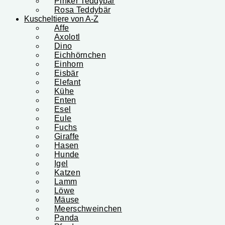
Pinker Teddybär
Rosa Teddybär
Kuscheltiere von A-Z
Affe
Axolotl
Dino
Eichhörnchen
Einhorn
Eisbär
Elefant
Kühe
Enten
Esel
Eule
Fuchs
Giraffe
Hasen
Hunde
Igel
Katzen
Lamm
Löwe
Mäuse
Meerschweinchen
Panda