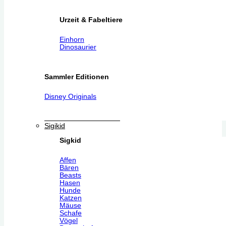
Urzeit & Fabeltiere
Einhorn
Dinosaurier
Sammler Editionen
Disney Originals
Sigikid
Sigkid
Affen
Bären
Beasts
Hasen
Hunde
Katzen
Mäuse
Schafe
Vögel