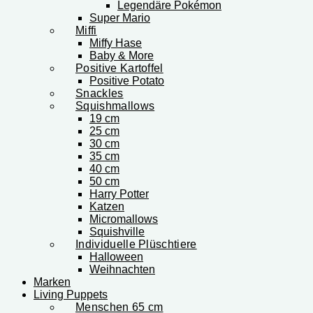
Legendäre Pokémon
Super Mario
Miffi
Miffy Hase
Baby & More
Positive Kartoffel
Positive Potato
Snackles
Squishmallows
19 cm
25 cm
30 cm
35 cm
40 cm
50 cm
Harry Potter
Katzen
Micromallows
Squishville
Individuelle Plüschtiere
Halloween
Weihnachten
Marken
Living Puppets
Menschen 65 cm