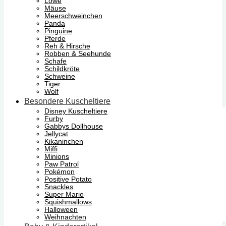
Löwe
Mäuse
Meerschweinchen
Panda
Pinguine
Pferde
Reh & Hirsche
Robben & Seehunde
Schafe
Schildkröte
Schweine
Tiger
Wolf
Besondere Kuscheltiere
Disney Kuscheltiere
Furby
Gabbys Dollhouse
Jellycat
Kikaninchen
Miffi
Minions
Paw Patrol
Pokémon
Positive Potato
Snackles
Super Mario
Squishmallows
Halloween
Weihnachten