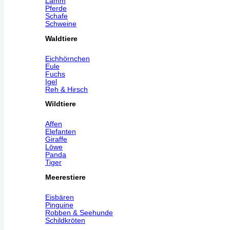
Lamm
Pferde
Schafe
Schweine
Waldtiere
Eichhörnchen
Eule
Fuchs
Igel
Reh & Hirsch
Wildtiere
Affen
Elefanten
Giraffe
Löwe
Panda
Tiger
Meerestiere
Eisbären
Pinguine
Robben & Seehunde
Schildkröten