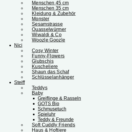
Menschen 45 cm
Menschen 35 cm
Kleidung & Zubehör
Monster
Sesamstrasse
Quasselwürmer
Wiwaldi & Co
Woozle Goozle
Nici
Cosy Winter
Funny-Flowers
Glubschis
Kuscheliere
Shaun das Schaf
Schlüsselanhänger
Steiff
Teddys
Baby
Greiflinge & Rasseln
GOTS Bio
Schmusetuch
Spieluhr
Teddy & Freunde
Soft Cuddly Friends
Haus & Hoftiere