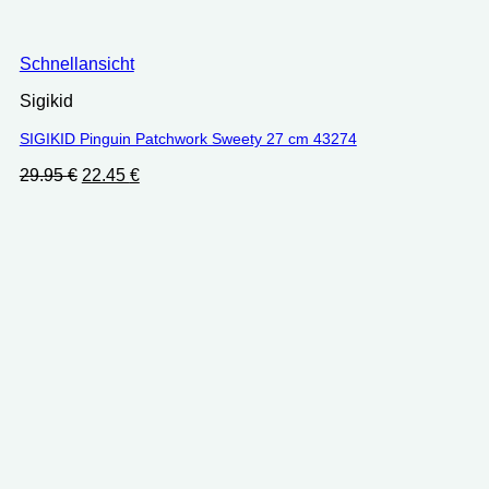
Schnellansicht
Sigikid
SIGIKID Pinguin Patchwork Sweety 27 cm ‎43274
Ursprünglicher
Aktueller
29.95
€
22.45
€
Preis
Preis
war:
ist:
29.95 €
22.45 €.