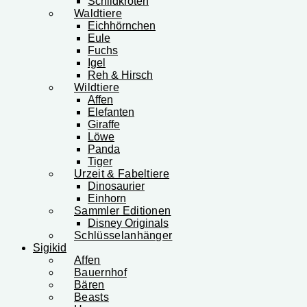
Schildkröten
Waldtiere
Eichhörnchen
Eule
Fuchs
Igel
Reh & Hirsch
Wildtiere
Affen
Elefanten
Giraffe
Löwe
Panda
Tiger
Urzeit & Fabeltiere
Dinosaurier
Einhorn
Sammler Editionen
Disney Originals
Schlüsselanhänger
Sigikid
Affen
Bauernhof
Bären
Beasts