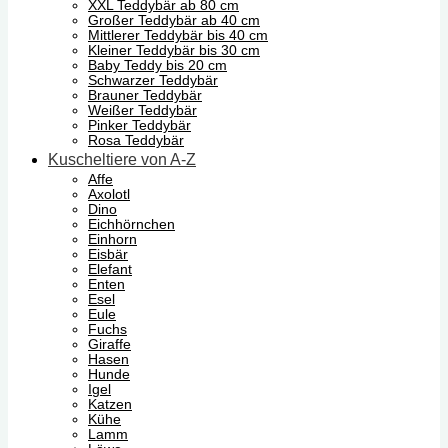
XXL Teddybär ab 80 cm
Großer Teddybär ab 40 cm
Mittlerer Teddybär bis 40 cm
Kleiner Teddybär bis 30 cm
Baby Teddy bis 20 cm
Schwarzer Teddybär
Brauner Teddybär
Weißer Teddybär
Pinker Teddybär
Rosa Teddybär
Kuscheltiere von A-Z
Affe
Axolotl
Dino
Eichhörnchen
Einhorn
Eisbär
Elefant
Enten
Esel
Eule
Fuchs
Giraffe
Hasen
Hunde
Igel
Katzen
Kühe
Lamm