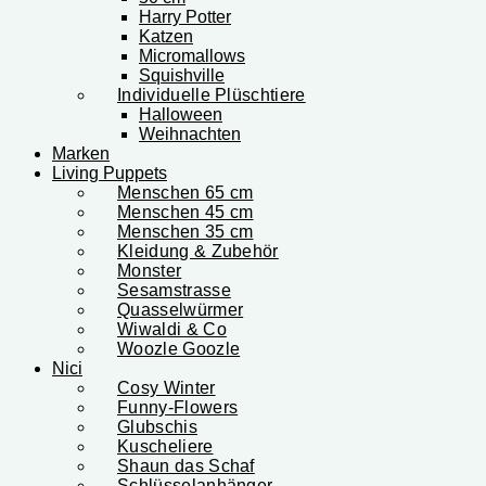
Harry Potter
Katzen
Micromallows
Squishville
Individuelle Plüschtiere
Halloween
Weihnachten
Marken
Living Puppets
Menschen 65 cm
Menschen 45 cm
Menschen 35 cm
Kleidung & Zubehör
Monster
Sesamstrasse
Quasselwürmer
Wiwaldi & Co
Woozle Goozle
Nici
Cosy Winter
Funny-Flowers
Glubschis
Kuscheliere
Shaun das Schaf
Schlüsselanhänger