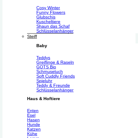
Cosy Winter
Funny Flowers
Glubschis
Kuscheltiere
Shaun das Schaf
Schlüsselanhänger
Steiff
Baby
Teddys
Greiflinge & Raseln
GOTS Bio
Schmusetuch
Soft Cuddly Friends
Spieluhr
Teddy & Freunde
Schlüsselanhänger
Haus & Hoftiere
Enten
Esel
Hasen
Hunde
Katzen
Kühe