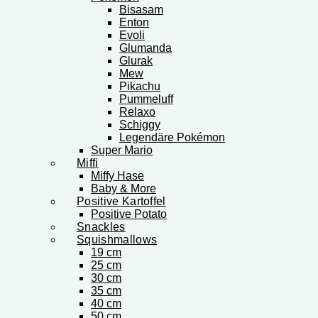
Bisasam
Enton
Evoli
Glumanda
Glurak
Mew
Pikachu
Pummeluff
Relaxo
Schiggy
Legendäre Pokémon
Super Mario
Miffi
Miffy Hase
Baby & More
Positive Kartoffel
Positive Potato
Snackles
Squishmallows
19 cm
25 cm
30 cm
35 cm
40 cm
50 cm