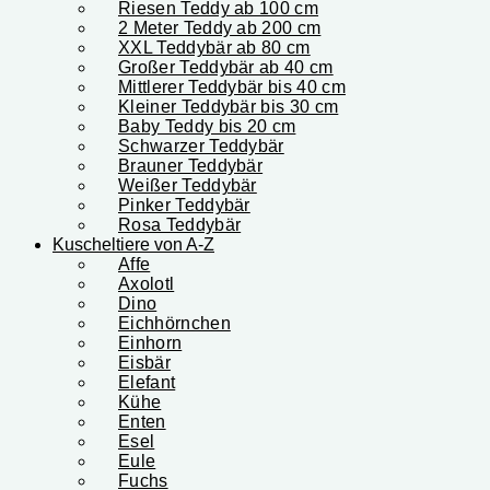
Riesen Teddy ab 100 cm
2 Meter Teddy ab 200 cm
XXL Teddybär ab 80 cm
Großer Teddybär ab 40 cm
Mittlerer Teddybär bis 40 cm
Kleiner Teddybär bis 30 cm
Baby Teddy bis 20 cm
Schwarzer Teddybär
Brauner Teddybär
Weißer Teddybär
Pinker Teddybär
Rosa Teddybär
Kuscheltiere von A-Z
Affe
Axolotl
Dino
Eichhörnchen
Einhorn
Eisbär
Elefant
Kühe
Enten
Esel
Eule
Fuchs