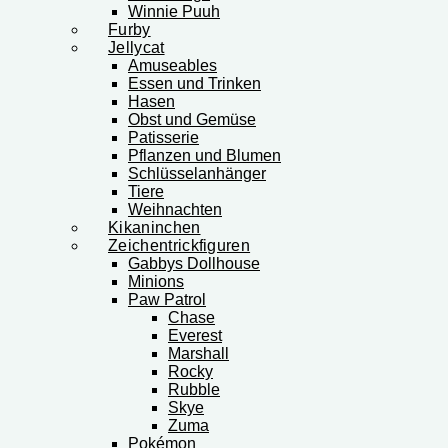
Winnie Puuh
Furby
Jellycat
Amuseables
Essen und Trinken
Hasen
Obst und Gemüse
Patisserie
Pflanzen und Blumen
Schlüsselanhänger
Tiere
Weihnachten
Kikaninchen
Zeichentrickfiguren
Gabbys Dollhouse
Minions
Paw Patrol
Chase
Everest
Marshall
Rocky
Rubble
Skye
Zuma
Pokémon