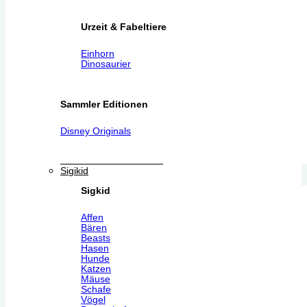
Urzeit & Fabeltiere
Einhorn
Dinosaurier
Sammler Editionen
Disney Originals
Sigikid
Sigkid
Affen
Bären
Beasts
Hasen
Hunde
Katzen
Mäuse
Schafe
Vögel