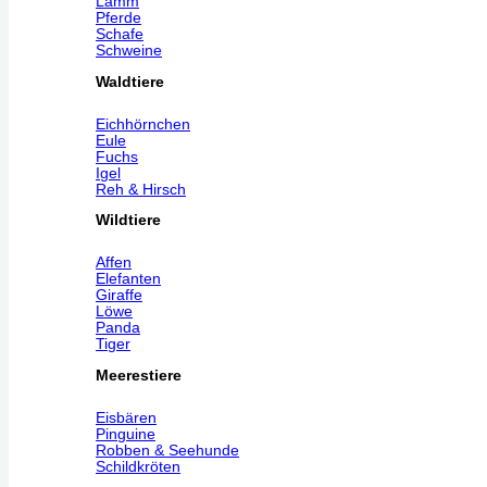
Lamm
Pferde
Schafe
Schweine
Waldtiere
Eichhörnchen
Eule
Fuchs
Igel
Reh & Hirsch
Wildtiere
Affen
Elefanten
Giraffe
Löwe
Panda
Tiger
Meerestiere
Eisbären
Pinguine
Robben & Seehunde
Schildkröten