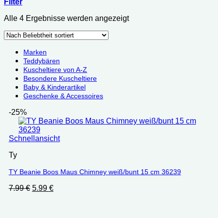
Filter
Nach
Alle 4 Ergebnisse werden angezeigt
Beliebtheit
sortiert
Marken
Teddybären
Kuscheltiere von A-Z
Besondere Kuscheltiere
Baby & Kinderartikel
Geschenke & Accessoires
-25%
Schnellansicht
Ty
TY Beanie Boos Maus Chimney weiß/bunt 15 cm 36239
Ursprünglicher
Aktueller
7.99
€
5.99
€
Preis
Preis
war:
ist:
7.99 €
5.99 €.