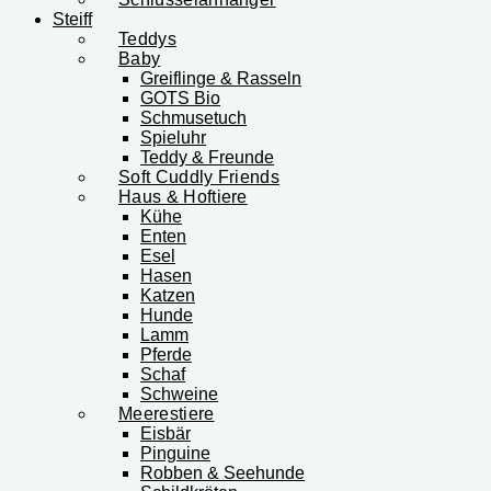
Steiff
Teddys
Baby
Greiflinge & Rasseln
GOTS Bio
Schmusetuch
Spieluhr
Teddy & Freunde
Soft Cuddly Friends
Haus & Hoftiere
Kühe
Enten
Esel
Hasen
Katzen
Hunde
Lamm
Pferde
Schaf
Schweine
Meerestiere
Eisbär
Pinguine
Robben & Seehunde