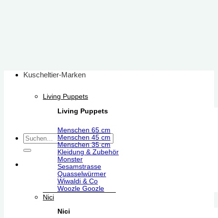
Zum
Inhalt
springen
Kuscheltier-Marken
Living Puppets
Living Puppets
Menschen 65 cm
Suchen
Menschen 45 cm
Menschen 35 cm
nach:
Kleidung & Zubehör
Monster
Sesamstrasse
Quasselwürmer
Wiwaldi & Co
Woozle Goozle
Nici
Nici