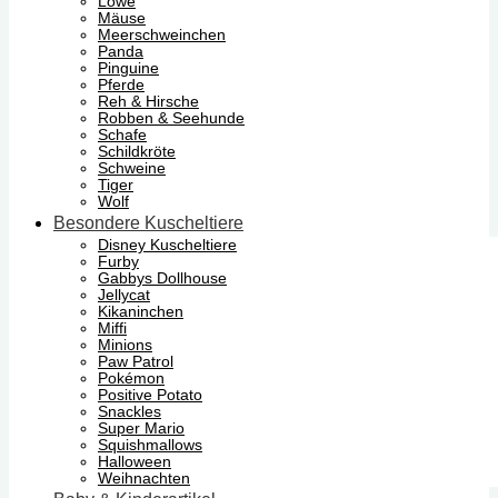
Löwe
Mäuse
Meerschweinchen
Panda
Pinguine
Pferde
Reh & Hirsche
Robben & Seehunde
Schafe
Schildkröte
Schweine
Tiger
Wolf
Besondere Kuscheltiere
Disney Kuscheltiere
Furby
Gabbys Dollhouse
Jellycat
Kikaninchen
Miffi
Minions
Paw Patrol
Pokémon
Positive Potato
Snackles
Super Mario
Squishmallows
Halloween
Weihnachten