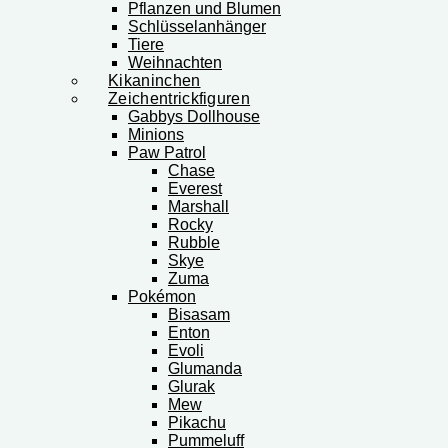
Pflanzen und Blumen
Schlüsselanhänger
Tiere
Weihnachten
Kikaninchen
Zeichentrickfiguren
Gabbys Dollhouse
Minions
Paw Patrol
Chase
Everest
Marshall
Rocky
Rubble
Skye
Zuma
Pokémon
Bisasam
Enton
Evoli
Glumanda
Glurak
Mew
Pikachu
Pummeluff