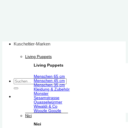
Zum
Inhalt
springen
Kuscheltier-Marken
Living Puppets
Living Puppets
Menschen 65 cm
Suchen
Menschen 45 cm
Menschen 35 cm
nach:
Kleidung & Zubehör
Monster
Sesamstrasse
Quasselwürmer
Wiwaldi & Co
Woozle Goozle
Nici
Nici