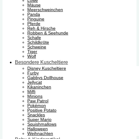
Löwe
Mäuse
Meerschweinchen
Panda
Pinguine
Pferde
Reh & Hirsche
Robben & Seehunde
Schafe
Schildkröte
Schweine
Tiger
Wolf
Besondere Kuscheltiere
Disney Kuscheltiere
Furby
Gabbys Dollhouse
Jellycat
Kikaninchen
Miffi
Minions
Paw Patrol
Pokémon
Positive Potato
Snackles
Super Mario
Squishmallows
Halloween
Weihnachten