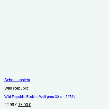
Schnellansicht
Wild Republic
Wild Republic Ecokins Wolf grau 30 cm ‎24721
Ursprünglicher
Aktueller
22.99
€
18.00
€
Preis
Preis