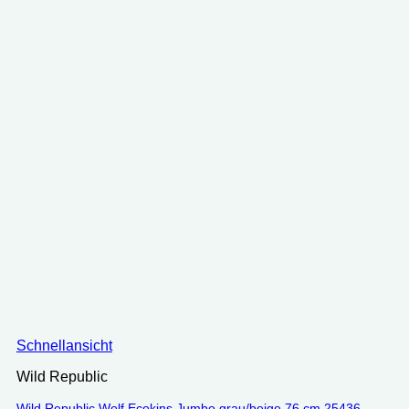
Schnellansicht
Wild Republic
Wild Republic Wolf Ecokins Jumbo grau/beige 76 cm 25436