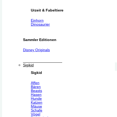
Urzeit & Fabeltiere
Einhorn
Dinosaurier
Sammler Editionen
Disney Originals
Sigikid
Sigkid
Affen
Bären
Beasts
Hasen
Hunde
Katzen
Mäuse
Schafe
Vögel