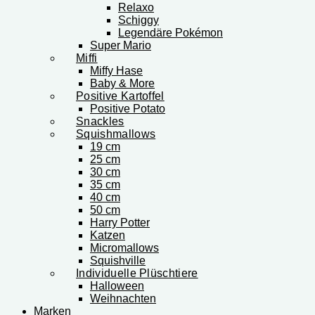
Relaxo
Schiggy
Legendäre Pokémon
Super Mario
Miffi
Miffy Hase
Baby & More
Positive Kartoffel
Positive Potato
Snackles
Squishmallows
19 cm
25 cm
30 cm
35 cm
40 cm
50 cm
Harry Potter
Katzen
Micromallows
Squishville
Individuelle Plüschtiere
Halloween
Weihnachten
Marken