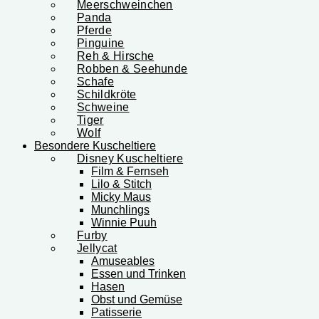
Meerschweinchen
Panda
Pferde
Pinguine
Reh & Hirsche
Robben & Seehunde
Schafe
Schildkröte
Schweine
Tiger
Wolf
Besondere Kuscheltiere
Disney Kuscheltiere
Film & Fernseh
Lilo & Stitch
Micky Maus
Munchlings
Winnie Puuh
Furby
Jellycat
Amuseables
Essen und Trinken
Hasen
Obst und Gemüse
Patisserie