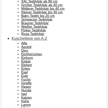
XXL Teddybär ab 80 cm
Großer Teddybär ab 40 cm
Mittlerer Teddybär bis 40 cm
Kleiner Teddybär bis 30 cm
Baby Teddy bis 20 cm
Schwarzer Teddybär
Brauner Teddybär
Weißer Teddybär
Pinker Teddybär
Rosa Teddybär
Kuscheltiere von A-Z
Affe
Axolotl
Dino
Eichhörnchen
Einhorn
Eisbär
Elefant
Enten
Esel
Eule
Fuchs
Giraffe
Hasen
Hunde
Igel
Katzen
Kühe
Lamm