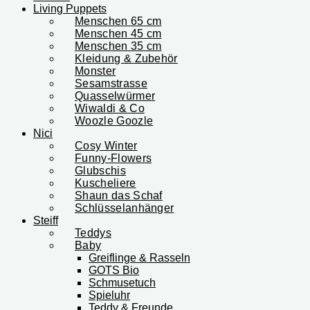
Living Puppets
Menschen 65 cm
Menschen 45 cm
Menschen 35 cm
Kleidung & Zubehör
Monster
Sesamstrasse
Quasselwürmer
Wiwaldi & Co
Woozle Goozle
Nici
Cosy Winter
Funny-Flowers
Glubschis
Kuscheliere
Shaun das Schaf
Schlüsselanhänger
Steiff
Teddys
Baby
Greiflinge & Rasseln
GOTS Bio
Schmusetuch
Spieluhr
Teddy & Freunde