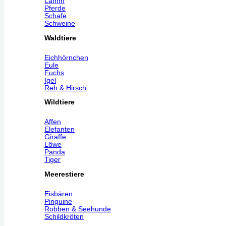
Lamm
Pferde
Schafe
Schweine
Waldtiere
Eichhörnchen
Eule
Fuchs
Igel
Reh & Hirsch
Wildtiere
Affen
Elefanten
Giraffe
Löwe
Panda
Tiger
Meerestiere
Eisbären
Pinguine
Robben & Seehunde
Schildkröten