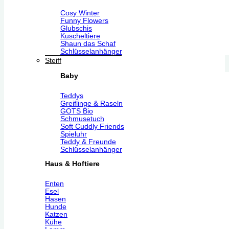
Cosy Winter
Funny Flowers
Glubschis
Kuscheltiere
Shaun das Schaf
Schlüsselanhänger
Steiff
Baby
Teddys
Greiflinge & Raseln
GOTS Bio
Schmusetuch
Soft Cuddly Friends
Spieluhr
Teddy & Freunde
Schlüsselanhänger
Haus & Hoftiere
Enten
Esel
Hasen
Hunde
Katzen
Kühe