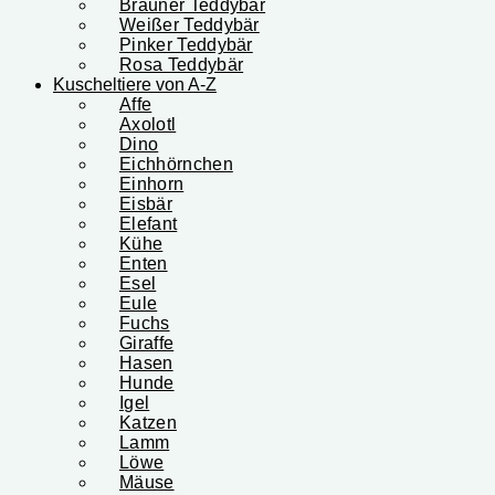
Brauner Teddybär
Weißer Teddybär
Pinker Teddybär
Rosa Teddybär
Kuscheltiere von A-Z
Affe
Axolotl
Dino
Eichhörnchen
Einhorn
Eisbär
Elefant
Kühe
Enten
Esel
Eule
Fuchs
Giraffe
Hasen
Hunde
Igel
Katzen
Lamm
Löwe
Mäuse