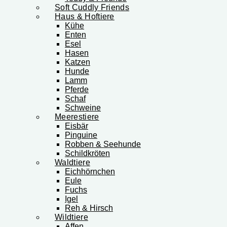
Soft Cuddly Friends
Haus & Hoftiere
Kühe
Enten
Esel
Hasen
Katzen
Hunde
Lamm
Pferde
Schaf
Schweine
Meerestiere
Eisbär
Pinguine
Robben & Seehunde
Schildkröten
Waldtiere
Eichhörnchen
Eule
Fuchs
Igel
Reh & Hirsch
Wildtiere
Affen