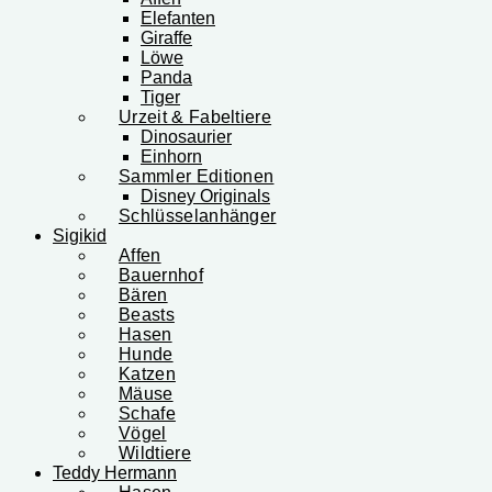
Elefanten
Giraffe
Löwe
Panda
Tiger
Urzeit & Fabeltiere
Dinosaurier
Einhorn
Sammler Editionen
Disney Originals
Schlüsselanhänger
Sigikid
Affen
Bauernhof
Bären
Beasts
Hasen
Hunde
Katzen
Mäuse
Schafe
Vögel
Wildtiere
Teddy Hermann