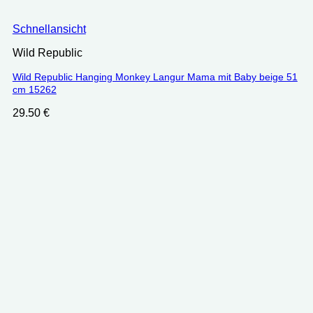
Schnellansicht
Wild Republic
Wild Republic Hanging Monkey Langur Mama mit Baby beige 51
cm 15262
29.50
€