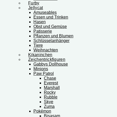
Furby
Jellycat
Amuseables
Essen und Trinken
Hasen
Obst und Gemüse
Patisserie
Pflanzen und Blumen
Schlüsselanhänger
Tiere
Weihnachten
Kikaninchen
Zeichentrickfiguren
Gabbys Dollhouse
Minions
Paw Patrol
Chase
Everest
Marshall
Rocky
Rubble
Skye
Zuma
Pokémon
Bisasam