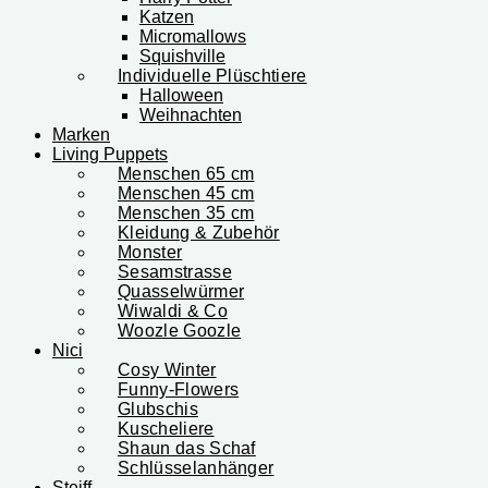
Katzen
Micromallows
Squishville
Individuelle Plüschtiere
Halloween
Weihnachten
Marken
Living Puppets
Menschen 65 cm
Menschen 45 cm
Menschen 35 cm
Kleidung & Zubehör
Monster
Sesamstrasse
Quasselwürmer
Wiwaldi & Co
Woozle Goozle
Nici
Cosy Winter
Funny-Flowers
Glubschis
Kuscheliere
Shaun das Schaf
Schlüsselanhänger
Steiff