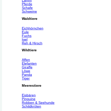
Lamm
Pferde
Schafe
Schweine
Waldtiere
Eichhörnchen
Eule
Fuchs
Igel
Reh & Hirsch
Wildtiere
Affen
Elefanten
Giraffe
Löwe
Panda
Tiger
Meerestiere
Eisbären
Pinguine
Robben & Seehunde
Schildkröten