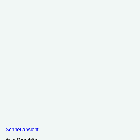
25.19 €
24.20 €.
Schnellansicht