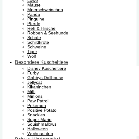
Löwe
Mäuse
Meerschweinchen
Panda
Pinguine
Pferde
Reh & Hirsche
Robben & Seehunde
Schafe
Schildkröte
Schweine
Tiger
Wolf
Besondere Kuscheltiere
Disney Kuscheltiere
Furby
Gabbys Dollhouse
Jellycat
Kikaninchen
Miffi
Minions
Paw Patrol
Pokémon
Positive Potato
Snackles
Super Mario
Squishmallows
Halloween
Weihnachten