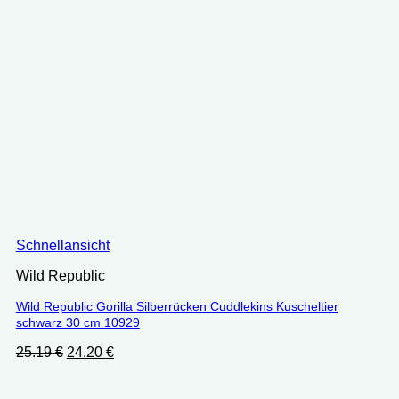
Schnellansicht
Wild Republic
Wild Republic Gorilla Silberrücken Cuddlekins Kuscheltier
schwarz 30 cm 10929
Ursprünglicher
Aktueller
25.19
€
24.20
€
Preis
Preis
war:
ist: