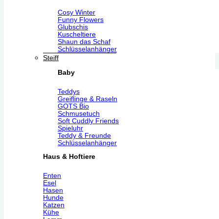
Cosy Winter
Funny Flowers
Glubschis
Kuscheltiere
Shaun das Schaf
Schlüsselanhänger
Steiff
Baby
Teddys
Greiflinge & Raseln
GOTS Bio
Schmusetuch
Soft Cuddly Friends
Spieluhr
Teddy & Freunde
Schlüsselanhänger
Haus & Hoftiere
Enten
Esel
Hasen
Hunde
Katzen
Kühe