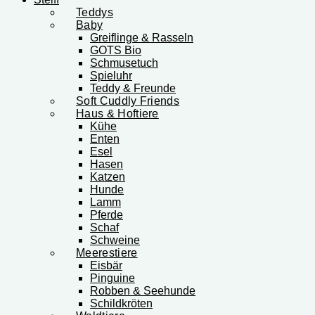
Teddys
Baby
Greiflinge & Rasseln
GOTS Bio
Schmusetuch
Spieluhr
Teddy & Freunde
Soft Cuddly Friends
Haus & Hoftiere
Kühe
Enten
Esel
Hasen
Katzen
Hunde
Lamm
Pferde
Schaf
Schweine
Meerestiere
Eisbär
Pinguine
Robben & Seehunde
Schildkröten