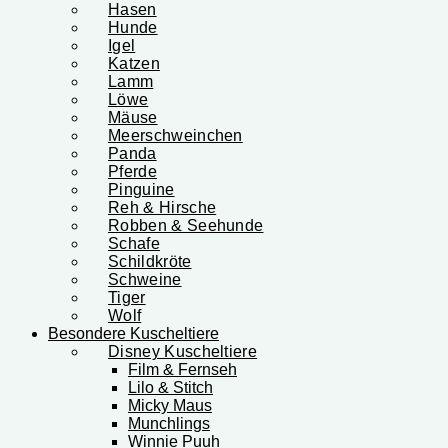
Hasen
Hunde
Igel
Katzen
Lamm
Löwe
Mäuse
Meerschweinchen
Panda
Pferde
Pinguine
Reh & Hirsche
Robben & Seehunde
Schafe
Schildkröte
Schweine
Tiger
Wolf
Besondere Kuscheltiere
Disney Kuscheltiere
Film & Fernseh
Lilo & Stitch
Micky Maus
Munchlings
Winnie Puuh