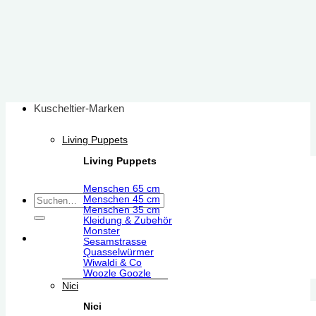
Zum
Inhalt
springen
Kuscheltier-Marken
Living Puppets
Living Puppets
Menschen 65 cm
Suchen
Menschen 45 cm
Menschen 35 cm
nach:
Kleidung & Zubehör
Monster
Sesamstrasse
Quasselwürmer
Wiwaldi & Co
Woozle Goozle
Nici
Nici