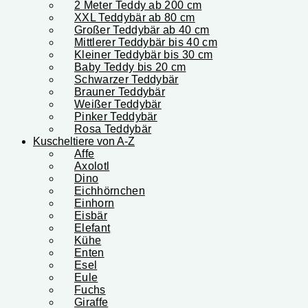
2 Meter Teddy ab 200 cm
XXL Teddybär ab 80 cm
Großer Teddybär ab 40 cm
Mittlerer Teddybär bis 40 cm
Kleiner Teddybär bis 30 cm
Baby Teddy bis 20 cm
Schwarzer Teddybär
Brauner Teddybär
Weißer Teddybär
Pinker Teddybär
Rosa Teddybär
Kuscheltiere von A-Z
Affe
Axolotl
Dino
Eichhörnchen
Einhorn
Eisbär
Elefant
Kühe
Enten
Esel
Eule
Fuchs
Giraffe