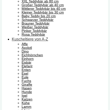
XXL Teddybär ab 80 cm
Großer Teddybär ab 40 cm
Mittlerer Teddybär bis 40 cm
Kleiner Teddybär bis 30 cm
Baby Teddy bis 20 cm
Schwarzer Teddybär
Brauner Teddybär
Weißer Teddybär
Pinker Teddybär
Rosa Teddybär
Kuscheltiere von A-Z
Affe
Axolotl
Dino
Eichhörnchen
Einhorn
Eisbär
Elefant
Enten
Esel
Eule
Fuchs
Giraffe
Hasen
Hunde
Igel
Katzen
Kühe
Lamm