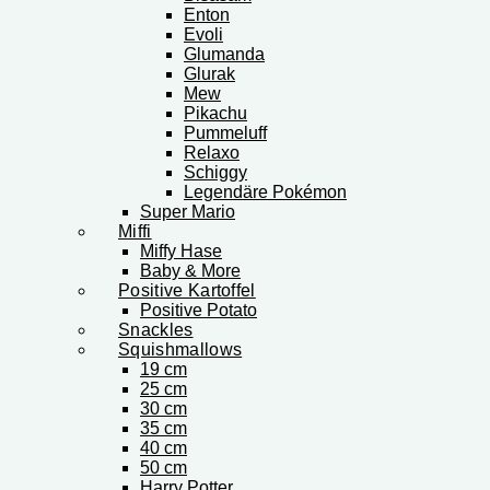
Enton
Evoli
Glumanda
Glurak
Mew
Pikachu
Pummeluff
Relaxo
Schiggy
Legendäre Pokémon
Super Mario
Miffi
Miffy Hase
Baby & More
Positive Kartoffel
Positive Potato
Snackles
Squishmallows
19 cm
25 cm
30 cm
35 cm
40 cm
50 cm
Harry Potter