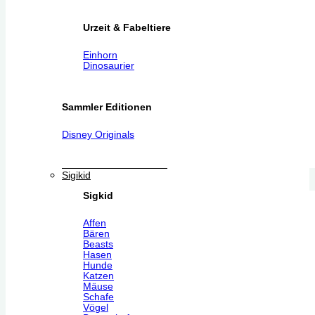
Urzeit & Fabeltiere
Einhorn
Dinosaurier
Sammler Editionen
Disney Originals
Sigikid
Sigkid
Affen
Bären
Beasts
Hasen
Hunde
Katzen
Mäuse
Schafe
Vögel