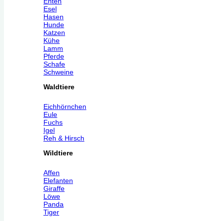
Enten
Esel
Hasen
Hunde
Katzen
Kühe
Lamm
Pferde
Schafe
Schweine
Waldtiere
Eichhörnchen
Eule
Fuchs
Igel
Reh & Hirsch
Wildtiere
Affen
Elefanten
Giraffe
Löwe
Panda
Tiger