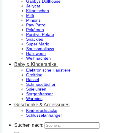
Gabbys Dollhouse
Jellycat
Kikaninchen
Miffi
Minions
Paw Patrol
Pokémon
Positive Potato
Snackles
Super Mario
Squishmallows
Halloween
Weihnachten
Baby & Kinderartikel
Elektronische Haustiere
Greifring
Rassel
Schmusetücher
Spieluhren
Sorgenfresser
Warmies
Geschenke & Accessoires
Kinderrucksäcke
Schlüsselanhänger
Suchen nach: