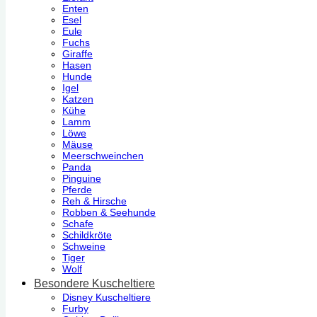
Enten
Esel
Eule
Fuchs
Giraffe
Hasen
Hunde
Igel
Katzen
Kühe
Lamm
Löwe
Mäuse
Meerschweinchen
Panda
Pinguine
Pferde
Reh & Hirsche
Robben & Seehunde
Schafe
Schildkröte
Schweine
Tiger
Wolf
Besondere Kuscheltiere
Disney Kuscheltiere
Furby