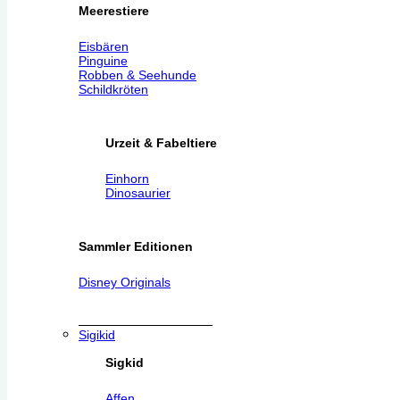
Meerestiere
Eisbären
Pinguine
Robben & Seehunde
Schildkröten
Urzeit & Fabeltiere
Einhorn
Dinosaurier
Sammler Editionen
Disney Originals
Sigikid
Sigkid
Affen