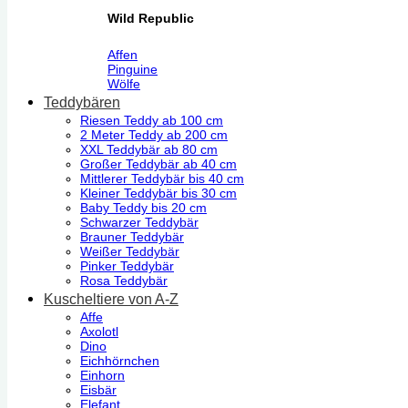
Wild Republic
Affen
Pinguine
Wölfe
Teddybären
Riesen Teddy ab 100 cm
2 Meter Teddy ab 200 cm
XXL Teddybär ab 80 cm
Großer Teddybär ab 40 cm
Mittlerer Teddybär bis 40 cm
Kleiner Teddybär bis 30 cm
Baby Teddy bis 20 cm
Schwarzer Teddybär
Brauner Teddybär
Weißer Teddybär
Pinker Teddybär
Rosa Teddybär
Kuscheltiere von A-Z
Affe
Axolotl
Dino
Eichhörnchen
Einhorn
Eisbär
Elefant