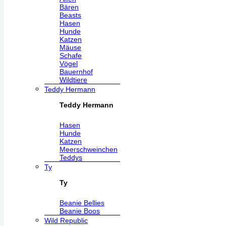
Bären
Beasts
Hasen
Hunde
Katzen
Mäuse
Schafe
Vögel
Bauernhof
Wildtiere
Teddy Hermann
Teddy Hermann
Hasen
Hunde
Katzen
Meerschweinchen
Teddys
Ty
Ty
Beanie Bellies
Beanie Boos
Wild Republic