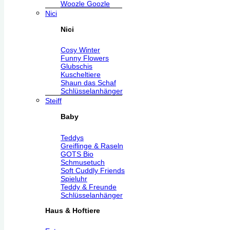
Woozle Goozle
Nici
Nici
Cosy Winter
Funny Flowers
Glubschis
Kuscheltiere
Shaun das Schaf
Schlüsselanhänger
Steiff
Baby
Teddys
Greiflinge & Raseln
GOTS Bio
Schmusetuch
Soft Cuddly Friends
Spieluhr
Teddy & Freunde
Schlüsselanhänger
Haus & Hoftiere