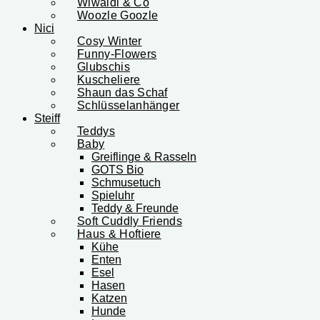
Wiwaldi & Co
Woozle Goozle
Nici
Cosy Winter
Funny-Flowers
Glubschis
Kuscheliere
Shaun das Schaf
Schlüsselanhänger
Steiff
Teddys
Baby
Greiflinge & Rasseln
GOTS Bio
Schmusetuch
Spieluhr
Teddy & Freunde
Soft Cuddly Friends
Haus & Hoftiere
Kühe
Enten
Esel
Hasen
Katzen
Hunde