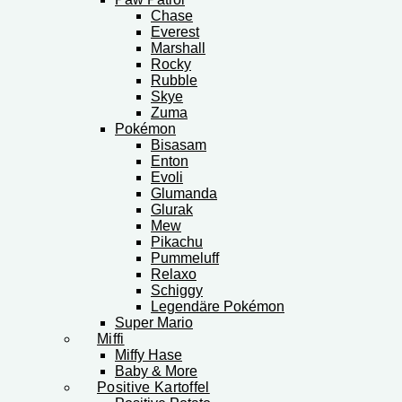
Chase
Everest
Marshall
Rocky
Rubble
Skye
Zuma
Pokémon
Bisasam
Enton
Evoli
Glumanda
Glurak
Mew
Pikachu
Pummeluff
Relaxo
Schiggy
Legendäre Pokémon
Super Mario
Miffi
Miffy Hase
Baby & More
Positive Kartoffel