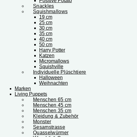
Positive Potato
Snackles
Squishmallows
19 cm
25 cm
30 cm
35 cm
40 cm
50 cm
Harry Potter
Katzen
Micromallows
Squishville
Individuelle Plüschtiere
Halloween
Weihnachten
Marken
Living Puppets
Menschen 65 cm
Menschen 45 cm
Menschen 35 cm
Kleidung & Zubehör
Monster
Sesamstrasse
Quasselwürmer