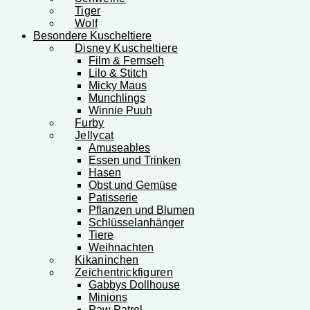
Tiger
Wolf
Besondere Kuscheltiere
Disney Kuscheltiere
Film & Fernseh
Lilo & Stitch
Micky Maus
Munchlings
Winnie Puuh
Furby
Jellycat
Amuseables
Essen und Trinken
Hasen
Obst und Gemüse
Patisserie
Pflanzen und Blumen
Schlüsselanhänger
Tiere
Weihnachten
Kikaninchen
Zeichentrickfiguren
Gabbys Dollhouse
Minions
Paw Patrol