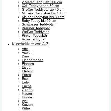
2 Meter Teddy ab 200 cm
XXL Teddybär ab 80 cm
Großer Teddybär ab 40 cm
Mittlerer Teddybär bis 40 cm
Kleiner Teddybär bis 30 cm
Baby Teddy bis 20 cm
Schwarzer Teddybär
Brauner Teddybär
Weißer Teddybär
Pinker Teddybär
Rosa Teddybär
Kuscheltiere von A-Z
Affe
Axolotl
Dino
Eichhörnchen
Einhorn
Eisbär
Elefant
Enten
Esel
Eule
Fuchs
Giraffe
Hasen
Hunde
Igel
Katzen
Kühe