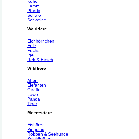
Kühe
Lamm
Pferde
Schafe
Schweine
Waldtiere
Eichhörnchen
Eule
Fuchs
Igel
Reh & Hirsch
Wildtiere
Affen
Elefanten
Giraffe
Löwe
Panda
Tiger
Meerestiere
Eisbären
Pinguine
Robben & Seehunde
Schildkröten