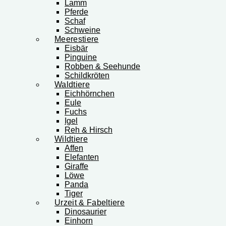
Lamm
Pferde
Schaf
Schweine
Meerestiere
Eisbär
Pinguine
Robben & Seehunde
Schildkröten
Waldtiere
Eichhörnchen
Eule
Fuchs
Igel
Reh & Hirsch
Wildtiere
Affen
Elefanten
Giraffe
Löwe
Panda
Tiger
Urzeit & Fabeltiere
Dinosaurier
Einhorn