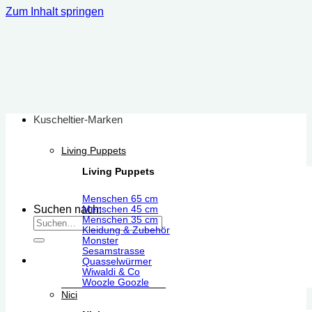
Zum Inhalt springen
Kuscheltier-Marken
Living Puppets
Living Puppets
Menschen 65 cm
Suchen nach:
Menschen 45 cm
Menschen 35 cm
Kleidung & Zubehör
Monster
Sesamstrasse
Quasselwürmer
Wiwaldi & Co
Woozle Goozle
Nici