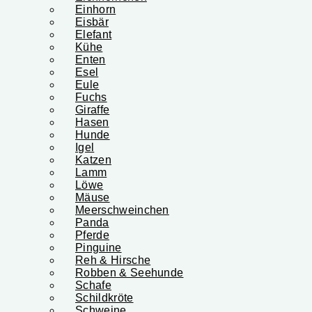
Einhorn
Eisbär
Elefant
Kühe
Enten
Esel
Eule
Fuchs
Giraffe
Hasen
Hunde
Igel
Katzen
Lamm
Löwe
Mäuse
Meerschweinchen
Panda
Pferde
Pinguine
Reh & Hirsche
Robben & Seehunde
Schafe
Schildkröte
Schweine