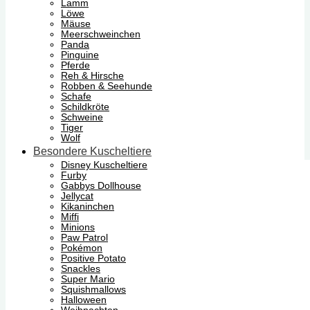
Lamm
Löwe
Mäuse
Meerschweinchen
Panda
Pinguine
Pferde
Reh & Hirsche
Robben & Seehunde
Schafe
Schildkröte
Schweine
Tiger
Wolf
Besondere Kuscheltiere
Disney Kuscheltiere
Furby
Gabbys Dollhouse
Jellycat
Kikaninchen
Miffi
Minions
Paw Patrol
Pokémon
Positive Potato
Snackles
Super Mario
Squishmallows
Halloween