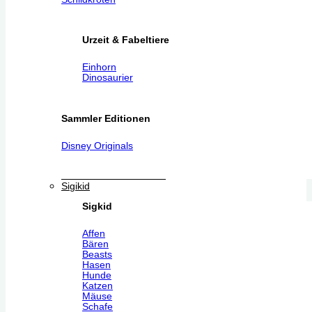
Urzeit & Fabeltiere
Einhorn
Dinosaurier
Sammler Editionen
Disney Originals
Sigikid
Sigkid
Affen
Bären
Beasts
Hasen
Hunde
Katzen
Mäuse
Schafe