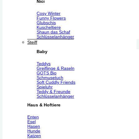
Nici
Cosy Winter
Funny Flowers
Glubschis
Kuscheltiere
Shaun das Schaf
Schlüsselanhänger
Steiff
Baby
Teddys
Greiflinge & Raseln
GOTS Bio
Schmusetuch
Soft Cuddly Friends
Spieluhr
Teddy & Freunde
Schlüsselanhänger
Haus & Hoftiere
Enten
Esel
Hasen
Hunde
Katzen