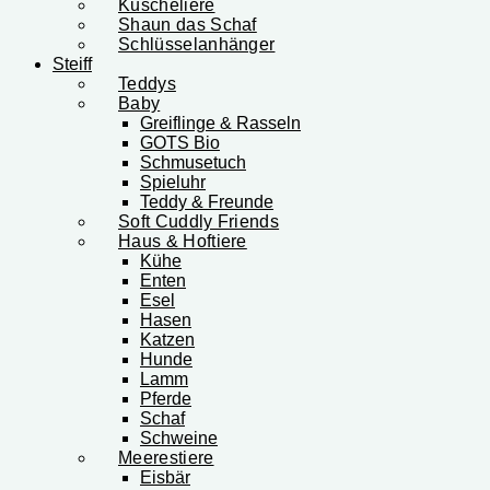
Kuscheliere
Shaun das Schaf
Schlüsselanhänger
Steiff
Teddys
Baby
Greiflinge & Rasseln
GOTS Bio
Schmusetuch
Spieluhr
Teddy & Freunde
Soft Cuddly Friends
Haus & Hoftiere
Kühe
Enten
Esel
Hasen
Katzen
Hunde
Lamm
Pferde
Schaf
Schweine
Meerestiere
Eisbär