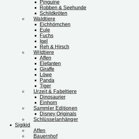
Pinguine
Robben & Seehunde
Schildkröten
Waldtiere
Eichhörnchen
Eule
Fuchs
Igel
Reh & Hirsch
Wildtiere
Affen
Elefanten
Giraffe
Löwe
Panda
Tiger
Urzeit & Fabeltiere
Dinosaurier
Einhorn
Sammler Editionen
Disney Originals
Schlüsselanhänger
Sigikid
Affen
Bauernhof