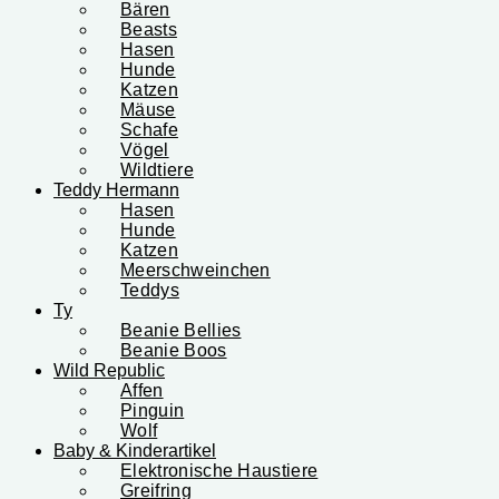
Bären
Beasts
Hasen
Hunde
Katzen
Mäuse
Schafe
Vögel
Wildtiere
Teddy Hermann
Hasen
Hunde
Katzen
Meerschweinchen
Teddys
Ty
Beanie Bellies
Beanie Boos
Wild Republic
Affen
Pinguin
Wolf
Baby & Kinderartikel
Elektronische Haustiere
Greifring