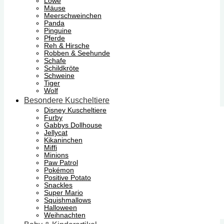
Löwe
Mäuse
Meerschweinchen
Panda
Pinguine
Pferde
Reh & Hirsche
Robben & Seehunde
Schafe
Schildkröte
Schweine
Tiger
Wolf
Besondere Kuscheltiere
Disney Kuscheltiere
Furby
Gabbys Dollhouse
Jellycat
Kikaninchen
Miffi
Minions
Paw Patrol
Pokémon
Positive Potato
Snackles
Super Mario
Squishmallows
Halloween
Weihnachten