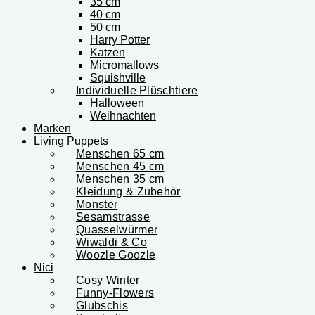
35 cm
40 cm
50 cm
Harry Potter
Katzen
Micromallows
Squishville
Individuelle Plüschtiere
Halloween
Weihnachten
Marken
Living Puppets
Menschen 65 cm
Menschen 45 cm
Menschen 35 cm
Kleidung & Zubehör
Monster
Sesamstrasse
Quasselwürmer
Wiwaldi & Co
Woozle Goozle
Nici
Cosy Winter
Funny-Flowers
Glubschis