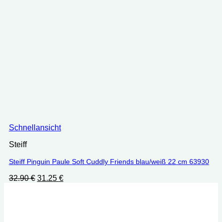
Schnellansicht
Steiff
Steiff Pinguin Paule Soft Cuddly Friends blau/weiß 22 cm 63930
Ursprünglicher
Aktueller
32.90
€
31.25
€
Preis
Preis
war:
ist:
32.90 €
31.25 €.