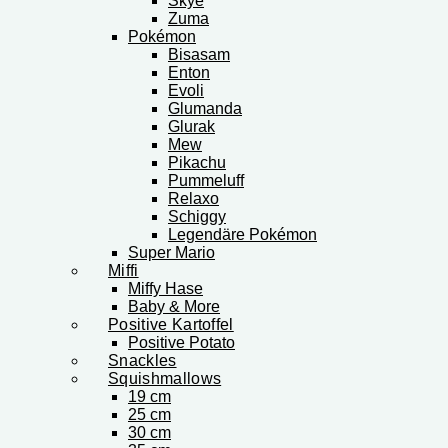
Skye
Zuma
Pokémon
Bisasam
Enton
Evoli
Glumanda
Glurak
Mew
Pikachu
Pummeluff
Relaxo
Schiggy
Legendäre Pokémon
Super Mario
Miffi
Miffy Hase
Baby & More
Positive Kartoffel
Positive Potato
Snackles
Squishmallows
19 cm
25 cm
30 cm