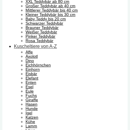
XXL Teddybär ab 80 cm
Großer Teddybär ab 40 cm
Mittlerer Teddybär bis 40 cm
Kleiner Teddybär bis 30 cm
Baby Teddy bis 20 cm
Schwarzer Teddybär
Brauner Teddybär
Weißer Teddybär
Pinker Teddybär
Rosa Teddybär
Kuscheltiere von A-Z
Affe
Axolotl
Dino
Eichhörnchen
Einhorn
Eisbär
Elefant
Enten
Esel
Eule
Fuchs
Giraffe
Hasen
Hunde
Igel
Katzen
Kühe
Lamm