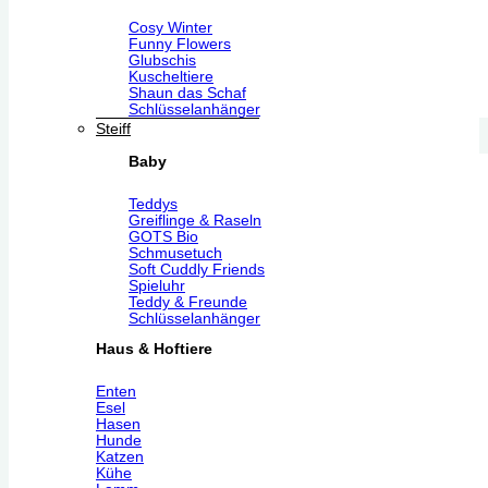
Cosy Winter
Funny Flowers
Glubschis
Kuscheltiere
Shaun das Schaf
Schlüsselanhänger
Steiff
Baby
Teddys
Greiflinge & Raseln
GOTS Bio
Schmusetuch
Soft Cuddly Friends
Spieluhr
Teddy & Freunde
Schlüsselanhänger
Haus & Hoftiere
Enten
Esel
Hasen
Hunde
Katzen
Kühe