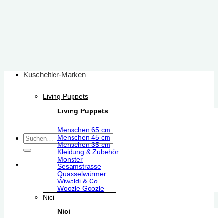
Zum
Inhalt
springen
Kuscheltier-Marken
Living Puppets
Living Puppets
Menschen 65 cm
Suchen
Menschen 45 cm
Menschen 35 cm
nach:
Kleidung & Zubehör
Monster
Sesamstrasse
Quasselwürmer
Wiwaldi & Co
Woozle Goozle
Nici
Nici