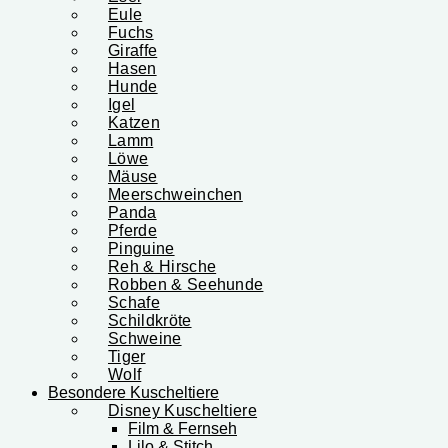
Eule
Fuchs
Giraffe
Hasen
Hunde
Igel
Katzen
Lamm
Löwe
Mäuse
Meerschweinchen
Panda
Pferde
Pinguine
Reh & Hirsche
Robben & Seehunde
Schafe
Schildkröte
Schweine
Tiger
Wolf
Besondere Kuscheltiere
Disney Kuscheltiere
Film & Fernseh
Lilo & Stitch