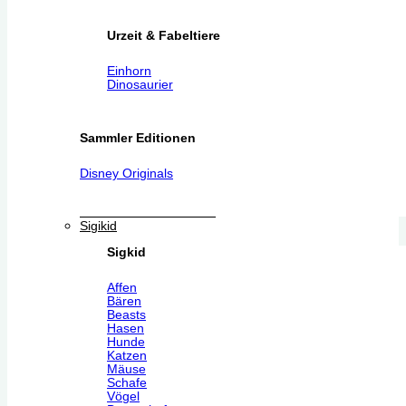
Urzeit & Fabeltiere
Einhorn
Dinosaurier
Sammler Editionen
Disney Originals
Sigikid
Sigkid
Affen
Bären
Beasts
Hasen
Hunde
Katzen
Mäuse
Schafe
Vögel