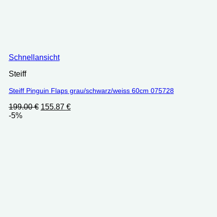
Schnellansicht
Steiff
Steiff Pinguin Flaps grau/schwarz/weiss 60cm 075728
Ursprünglicher
Aktueller
199.00
€
155.87
€
Preis
Preis
-5%
war:
ist:
199.00 €
155.87 €.