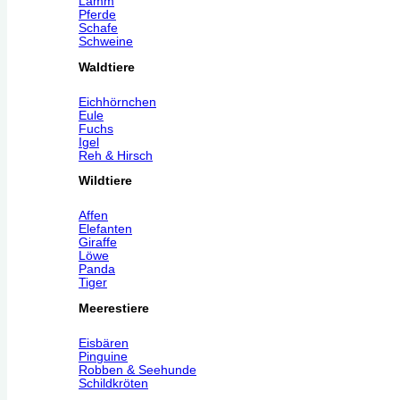
Lamm
Pferde
Schafe
Schweine
Waldtiere
Eichhörnchen
Eule
Fuchs
Igel
Reh & Hirsch
Wildtiere
Affen
Elefanten
Giraffe
Löwe
Panda
Tiger
Meerestiere
Eisbären
Pinguine
Robben & Seehunde
Schildkröten