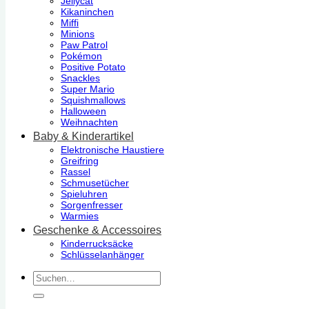
Jellycat
Kikaninchen
Miffi
Minions
Paw Patrol
Pokémon
Positive Potato
Snackles
Super Mario
Squishmallows
Halloween
Weihnachten
Baby & Kinderartikel
Elektronische Haustiere
Greifring
Rassel
Schmusetücher
Spieluhren
Sorgenfresser
Warmies
Geschenke & Accessoires
Kinderrucksäcke
Schlüsselanhänger
Suchen
nach: