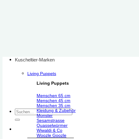
Zum
Inhalt
springen
Kuscheltier-Marken
Living Puppets
Living Puppets
Menschen 65 cm
Menschen 45 cm
Menschen 35 cm
Kleidung & Zubehör
Suchen
Monster
nach:
Sesamstrasse
Quasselwürmer
Wiwaldi & Co
Woozle Goozle