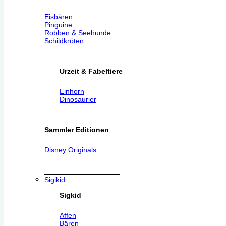
Eisbären
Pinguine
Robben & Seehunde
Schildkröten
Urzeit & Fabeltiere
Einhorn
Dinosaurier
Sammler Editionen
Disney Originals
Sigikid
Sigkid
Affen
Bären