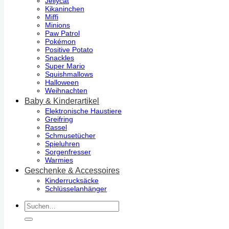
Jellycat
Kikaninchen
Miffi
Minions
Paw Patrol
Pokémon
Positive Potato
Snackles
Super Mario
Squishmallows
Halloween
Weihnachten
Baby & Kinderartikel
Elektronische Haustiere
Greifring
Rassel
Schmusetücher
Spieluhren
Sorgenfresser
Warmies
Geschenke & Accessoires
Kinderrucksäcke
Schlüsselanhänger
Suchen
nach: