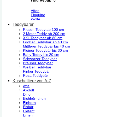
Wild Republic
Affen
Pinguine
Wölfe
Teddybären
Riesen Teddy ab 100 cm
2 Meter Teddy ab 200 cm
XXL Teddybär ab 80 cm
Großer Teddybär ab 40 cm
Mittlerer Teddybär bis 40 cm
Kleiner Teddybär bis 30 cm
Baby Teddy bis 20 cm
Schwarzer Teddybär
Brauner Teddybär
Weißer Teddybär
Pinker Teddybär
Rosa Teddybär
Kuscheltiere von A-Z
Affe
Axolotl
Dino
Eichhörnchen
Einhorn
Eisbär
Elefant
Enten