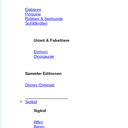
Eisbären
Pinguine
Robben & Seehunde
Schildkröten
Urzeit & Fabeltiere
Einhorn
Dinosaurier
Sammler Editionen
Disney Originals
Sigikid
Sigkid
Affen
Bären