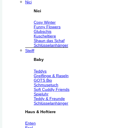
Nici
Nici
Cosy Winter
Funny Flowers
Glubschis
Kuscheltiere
Shaun das Schaf
Schlüsselanhänger
Steiff
Baby
Teddys
Greiflinge & Raseln
GOTS Bio
Schmusetuch
Soft Cuddly Friends
Spieluhr
Teddy & Freunde
Schlüsselanhänger
Haus & Hoftiere
Enten
Esel