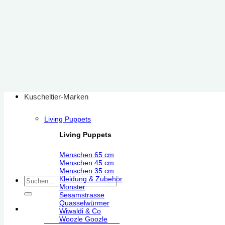
Zum
Inhalt
springen
Kuscheltier-Marken
Living Puppets
Living Puppets
Menschen 65 cm
Menschen 45 cm
Menschen 35 cm
Kleidung & Zubehör
Suchen
Monster
nach:
Sesamstrasse
Quasselwürmer
Wiwaldi & Co
Woozle Goozle