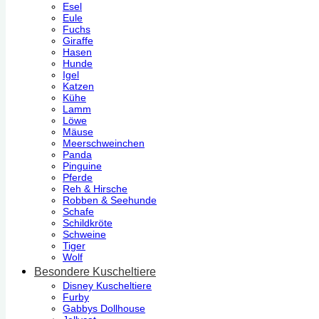
Esel
Eule
Fuchs
Giraffe
Hasen
Hunde
Igel
Katzen
Kühe
Lamm
Löwe
Mäuse
Meerschweinchen
Panda
Pinguine
Pferde
Reh & Hirsche
Robben & Seehunde
Schafe
Schildkröte
Schweine
Tiger
Wolf
Besondere Kuscheltiere
Disney Kuscheltiere
Furby
Gabbys Dollhouse