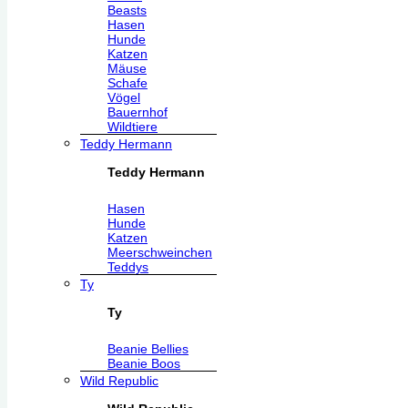
Beasts
Hasen
Hunde
Katzen
Mäuse
Schafe
Vögel
Bauernhof
Wildtiere
Teddy Hermann
Teddy Hermann
Hasen
Hunde
Katzen
Meerschweinchen
Teddys
Ty
Ty
Beanie Bellies
Beanie Boos
Wild Republic