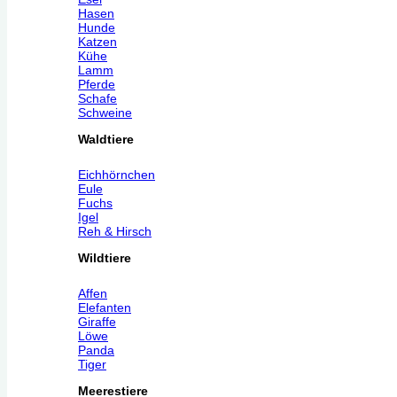
Hasen
Hunde
Katzen
Kühe
Lamm
Pferde
Schafe
Schweine
Waldtiere
Eichhörnchen
Eule
Fuchs
Igel
Reh & Hirsch
Wildtiere
Affen
Elefanten
Giraffe
Löwe
Panda
Tiger
Meerestiere