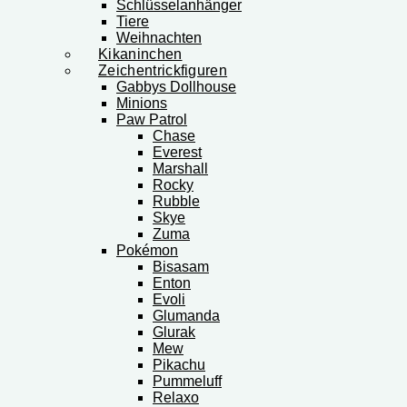
Schlüsselanhänger
Tiere
Weihnachten
Kikaninchen
Zeichentrickfiguren
Gabbys Dollhouse
Minions
Paw Patrol
Chase
Everest
Marshall
Rocky
Rubble
Skye
Zuma
Pokémon
Bisasam
Enton
Evoli
Glumanda
Glurak
Mew
Pikachu
Pummeluff
Relaxo