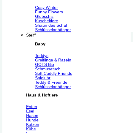
Cosy Winter
Funny Flowers
Glubschis
Kuscheltiere
Shaun das Schaf
Schlüsselanhänger
Steiff
Baby
Teddys
Greiflinge & Raseln
GOTS Bio
Schmusetuch
Soft Cuddly Friends
Spieluhr
Teddy & Freunde
Schlüsselanhänger
Haus & Hoftiere
Enten
Esel
Hasen
Hunde
Katzen
Kühe