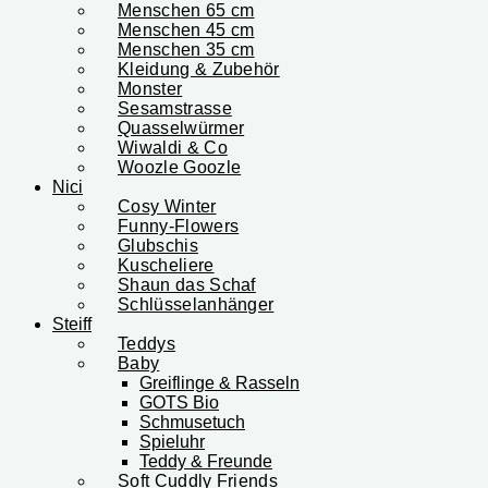
Menschen 65 cm
Menschen 45 cm
Menschen 35 cm
Kleidung & Zubehör
Monster
Sesamstrasse
Quasselwürmer
Wiwaldi & Co
Woozle Goozle
Nici
Cosy Winter
Funny-Flowers
Glubschis
Kuscheliere
Shaun das Schaf
Schlüsselanhänger
Steiff
Teddys
Baby
Greiflinge & Rasseln
GOTS Bio
Schmusetuch
Spieluhr
Teddy & Freunde
Soft Cuddly Friends