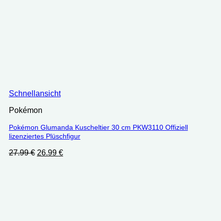
Schnellansicht
Pokémon
Pokémon Glumanda Kuscheltier 30 cm PKW3110 Offiziell
lizenziertes Plüschfigur
Ursprünglicher
Aktueller
27.99
€
26.99
€
Preis
Preis
war:
ist:
27.99 €
26.99 €.