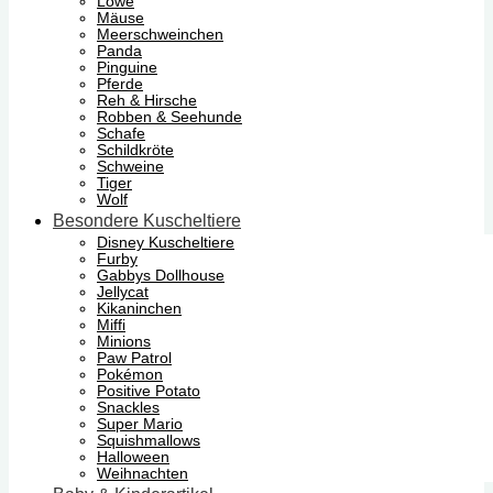
Löwe
Mäuse
Meerschweinchen
Panda
Pinguine
Pferde
Reh & Hirsche
Robben & Seehunde
Schafe
Schildkröte
Schweine
Tiger
Wolf
Besondere Kuscheltiere
Disney Kuscheltiere
Furby
Gabbys Dollhouse
Jellycat
Kikaninchen
Miffi
Minions
Paw Patrol
Pokémon
Positive Potato
Snackles
Super Mario
Squishmallows
Halloween
Weihnachten