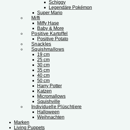
Schiggy
Legendäre Pokémon
Super Mario
Miffi
Miffy Hase
Baby & More
Positive Kartoffel
Positive Potato
Snackles
Squishmallows
19 cm
25 cm
30 cm
35 cm
40 cm
50 cm
Harry Potter
Katzen
Micromallows
Squishville
Individuelle Plüschtiere
Halloween
Weihnachten
Marken
Living Puppets