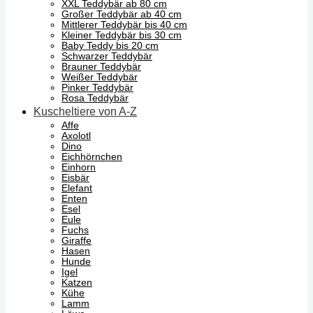
XXL Teddybär ab 80 cm
Großer Teddybär ab 40 cm
Mittlerer Teddybär bis 40 cm
Kleiner Teddybär bis 30 cm
Baby Teddy bis 20 cm
Schwarzer Teddybär
Brauner Teddybär
Weißer Teddybär
Pinker Teddybär
Rosa Teddybär
Kuscheltiere von A-Z
Affe
Axolotl
Dino
Eichhörnchen
Einhorn
Eisbär
Elefant
Enten
Esel
Eule
Fuchs
Giraffe
Hasen
Hunde
Igel
Katzen
Kühe
Lamm