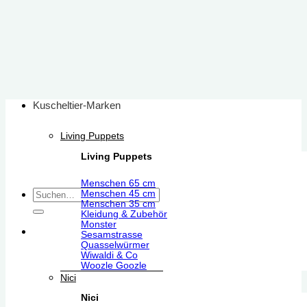
Zum
Inhalt
springen
Kuscheltier-Marken
Living Puppets
Living Puppets
Menschen 65 cm
Suchen
Menschen 45 cm
Menschen 35 cm
nach:
Kleidung & Zubehör
Monster
Sesamstrasse
Quasselwürmer
Wiwaldi & Co
Woozle Goozle
Nici
Nici