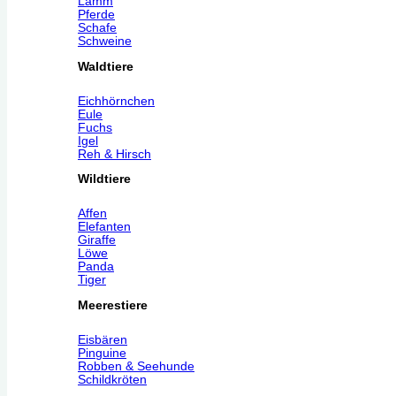
Lamm
Pferde
Schafe
Schweine
Waldtiere
Eichhörnchen
Eule
Fuchs
Igel
Reh & Hirsch
Wildtiere
Affen
Elefanten
Giraffe
Löwe
Panda
Tiger
Meerestiere
Eisbären
Pinguine
Robben & Seehunde
Schildkröten