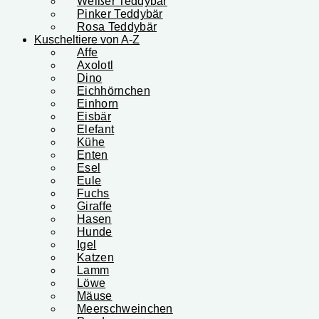
Weißer Teddybär
Pinker Teddybär
Rosa Teddybär
Kuscheltiere von A-Z
Affe
Axolotl
Dino
Eichhörnchen
Einhorn
Eisbär
Elefant
Kühe
Enten
Esel
Eule
Fuchs
Giraffe
Hasen
Hunde
Igel
Katzen
Lamm
Löwe
Mäuse
Meerschweinchen