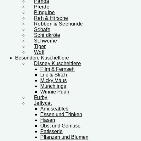
Panda
Pferde
Pinguine
Reh & Hirsche
Robben & Seehunde
Schafe
Schildkröte
Schweine
Tiger
Wolf
Besondere Kuscheltiere
Disney Kuscheltiere
Film & Fernseh
Lilo & Stitch
Micky Maus
Munchlings
Winnie Puuh
Furby
Jellycat
Amuseables
Essen und Trinken
Hasen
Obst und Gemüse
Patisserie
Pflanzen und Blumen