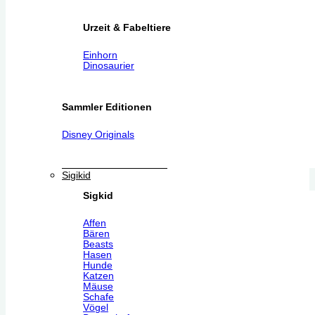
Urzeit & Fabeltiere
Einhorn
Dinosaurier
Sammler Editionen
Disney Originals
Sigikid
Sigkid
Affen
Bären
Beasts
Hasen
Hunde
Katzen
Mäuse
Schafe
Vögel