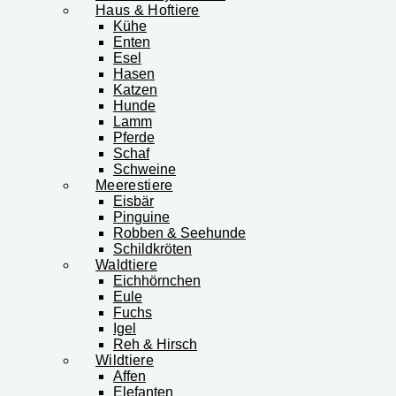
Haus & Hoftiere
Kühe
Enten
Esel
Hasen
Katzen
Hunde
Lamm
Pferde
Schaf
Schweine
Meerestiere
Eisbär
Pinguine
Robben & Seehunde
Schildkröten
Waldtiere
Eichhörnchen
Eule
Fuchs
Igel
Reh & Hirsch
Wildtiere
Affen
Elefanten