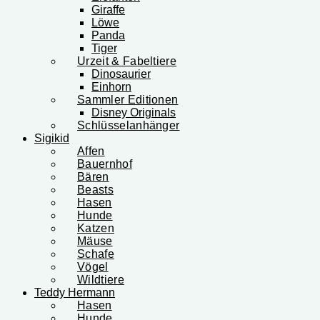
Giraffe
Löwe
Panda
Tiger
Urzeit & Fabeltiere
Dinosaurier
Einhorn
Sammler Editionen
Disney Originals
Schlüsselanhänger
Sigikid
Affen
Bauernhof
Bären
Beasts
Hasen
Hunde
Katzen
Mäuse
Schafe
Vögel
Wildtiere
Teddy Hermann
Hasen
Hunde