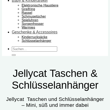
Baby & Kinderartikel
Elektronische Haustiere
Greifring
Rassel
Schmusetücher
Spieluhren
Sorgenfresser
Warmies
Geschenke & Accessoires
Kinderrucksäcke
Schlüsselanhänger
Suchen
nach:
Jellycat Taschen &
Schlüsselanhänger
Jellycat Taschen und Schlüsselanhänger
– Mini, süß und immer dabei