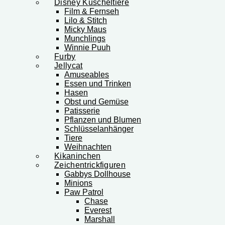
Disney Kuscheltiere
Film & Fernseh
Lilo & Stitch
Micky Maus
Munchlings
Winnie Puuh
Furby
Jellycat
Amuseables
Essen und Trinken
Hasen
Obst und Gemüse
Patisserie
Pflanzen und Blumen
Schlüsselanhänger
Tiere
Weihnachten
Kikaninchen
Zeichentrickfiguren
Gabbys Dollhouse
Minions
Paw Patrol
Chase
Everest
Marshall