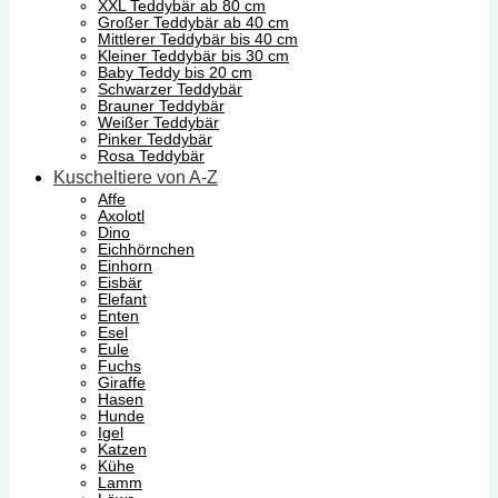
XXL Teddybär ab 80 cm
Großer Teddybär ab 40 cm
Mittlerer Teddybär bis 40 cm
Kleiner Teddybär bis 30 cm
Baby Teddy bis 20 cm
Schwarzer Teddybär
Brauner Teddybär
Weißer Teddybär
Pinker Teddybär
Rosa Teddybär
Kuscheltiere von A-Z
Affe
Axolotl
Dino
Eichhörnchen
Einhorn
Eisbär
Elefant
Enten
Esel
Eule
Fuchs
Giraffe
Hasen
Hunde
Igel
Katzen
Kühe
Lamm