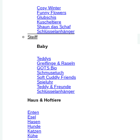
Cosy Winter
Funny Flowers
Glubschis
Kuscheltiere
Shaun das Schaf
Schlüsselanhänger
Steiff
Baby
Teddys
Greiflinge & Raseln
GOTS Bio
Schmusetuch
Soft Cuddly Friends
Spieluhr
Teddy & Freunde
Schlüsselanhänger
Haus & Hoftiere
Enten
Esel
Hasen
Hunde
Katzen
Kühe