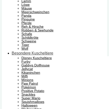
Lamm
Löwe
Mäuse
Meerschweinchen
Panda
Pinguine
Pferde
Reh & Hirsche
Robben & Seehunde
Schafe
Schildkröte
Schweine
Tiger
Wolf
Besondere Kuscheltiere
Disney Kuscheltiere
Furby
Gabbys Dollhouse
Jellycat
Kikaninchen
Miffi
Minions
Paw Patrol
Pokémon
Positive Potato
Snackles
Super Mario
Squishmallows
Halloween