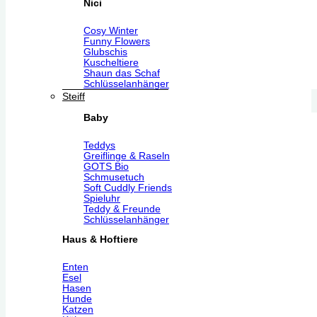
Nici
Cosy Winter
Funny Flowers
Glubschis
Kuscheltiere
Shaun das Schaf
Schlüsselanhänger
Steiff
Baby
Teddys
Greiflinge & Raseln
GOTS Bio
Schmusetuch
Soft Cuddly Friends
Spieluhr
Teddy & Freunde
Schlüsselanhänger
Haus & Hoftiere
Enten
Esel
Hasen
Hunde
Katzen