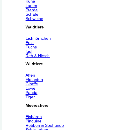
Kühe
Lamm
Pferde
Schafe
Schweine
Waldtiere
Eichhörnchen
Eule
Fuchs
Igel
Reh & Hirsch
Wildtiere
Affen
Elefanten
Giraffe
Löwe
Panda
Tiger
Meerestiere
Eisbären
Pinguine
Robben & Seehunde
Schildkröten