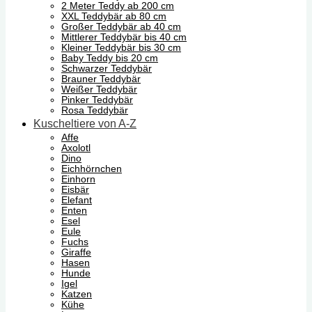
2 Meter Teddy ab 200 cm
XXL Teddybär ab 80 cm
Großer Teddybär ab 40 cm
Mittlerer Teddybär bis 40 cm
Kleiner Teddybär bis 30 cm
Baby Teddy bis 20 cm
Schwarzer Teddybär
Brauner Teddybär
Weißer Teddybär
Pinker Teddybär
Rosa Teddybär
Kuscheltiere von A-Z
Affe
Axolotl
Dino
Eichhörnchen
Einhorn
Eisbär
Elefant
Enten
Esel
Eule
Fuchs
Giraffe
Hasen
Hunde
Igel
Katzen
Kühe