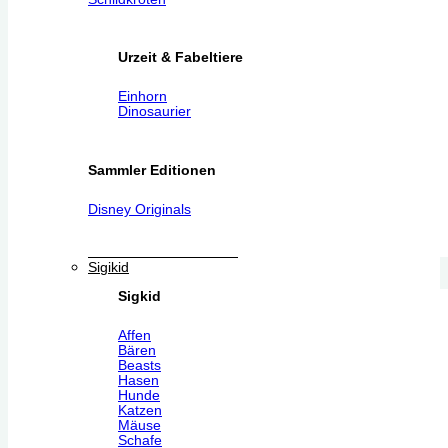
Urzeit & Fabeltiere
Einhorn
Dinosaurier
Sammler Editionen
Disney Originals
Sigikid
Sigkid
Affen
Bären
Beasts
Hasen
Hunde
Katzen
Mäuse
Schafe