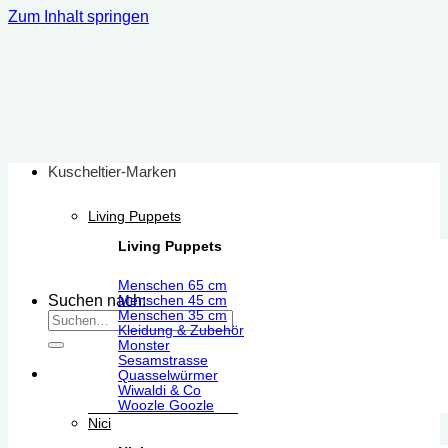
Zum Inhalt springen
Kuscheltier-Marken
Living Puppets
Living Puppets
Menschen 65 cm
Suchen nach:
Menschen 45 cm
Menschen 35 cm
Kleidung & Zubehör
Monster
Sesamstrasse
Quasselwürmer
Wiwaldi & Co
Woozle Goozle
Nici