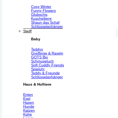
Cosy Winter
Funny Flowers
Glubschis
Kuscheltiere
Shaun das Schaf
Schlüsselanhänger
Steiff
Baby
Teddys
Greiflinge & Raseln
GOTS Bio
Schmusetuch
Soft Cuddly Friends
Spieluhr
Teddy & Freunde
Schlüsselanhänger
Haus & Hoftiere
Enten
Esel
Hasen
Hunde
Katzen
Kühe