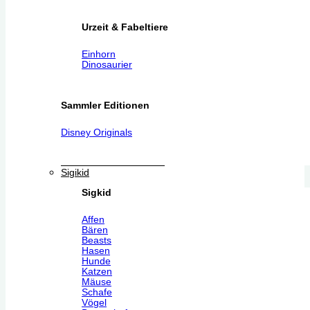
Urzeit & Fabeltiere
Einhorn
Dinosaurier
Sammler Editionen
Disney Originals
Sigikid
Sigkid
Affen
Bären
Beasts
Hasen
Hunde
Katzen
Mäuse
Schafe
Vögel