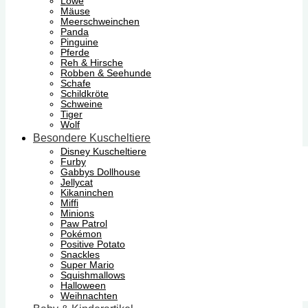
Löwe
Mäuse
Meerschweinchen
Panda
Pinguine
Pferde
Reh & Hirsche
Robben & Seehunde
Schafe
Schildkröte
Schweine
Tiger
Wolf
Besondere Kuscheltiere
Disney Kuscheltiere
Furby
Gabbys Dollhouse
Jellycat
Kikaninchen
Miffi
Minions
Paw Patrol
Pokémon
Positive Potato
Snackles
Super Mario
Squishmallows
Halloween
Weihnachten