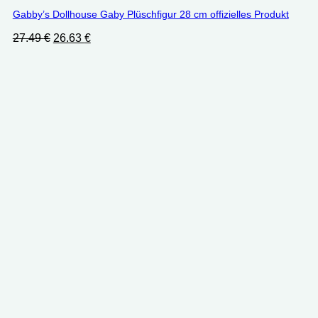
Gabby’s Dollhouse Gaby Plüschfigur 28 cm offizielles Produkt
Ursprünglicher
Aktueller
27.49
€
26.63
€
Preis
Preis
war:
ist:
27.49 €
26.63 €.