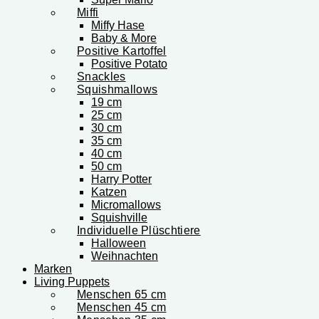
Miffi
Miffy Hase
Baby & More
Positive Kartoffel
Positive Potato
Snackles
Squishmallows
19 cm
25 cm
30 cm
35 cm
40 cm
50 cm
Harry Potter
Katzen
Micromallows
Squishville
Individuelle Plüschtiere
Halloween
Weihnachten
Marken
Living Puppets
Menschen 65 cm
Menschen 45 cm