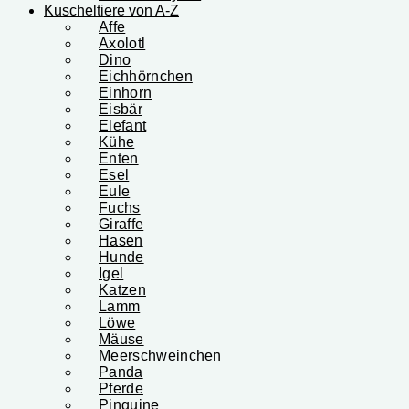
Kuscheltiere von A-Z
Affe
Axolotl
Dino
Eichhörnchen
Einhorn
Eisbär
Elefant
Kühe
Enten
Esel
Eule
Fuchs
Giraffe
Hasen
Hunde
Igel
Katzen
Lamm
Löwe
Mäuse
Meerschweinchen
Panda
Pferde
Pinguine