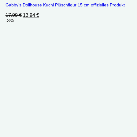
Gabby’s Dollhouse Kuchi Plüschfigur 15 cm offizielles Produkt
Ursprünglicher
Aktueller
17.99
€
13.94
€
Preis
Preis
-3%
war:
ist:
17.99 €
13.94 €.