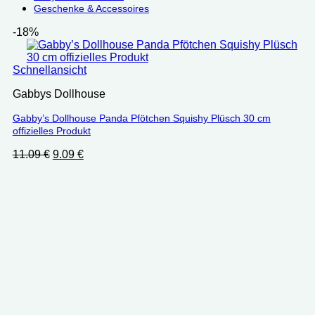
Geschenke & Accessoires
-18%
Schnellansicht
Gabbys Dollhouse
Gabby’s Dollhouse Panda Pfötchen Squishy Plüsch 30 cm
offizielles Produkt
Ursprünglicher
Aktueller
11.09
€
9.09
€
Preis
Preis
war:
ist:
11.09 €
9.09 €.