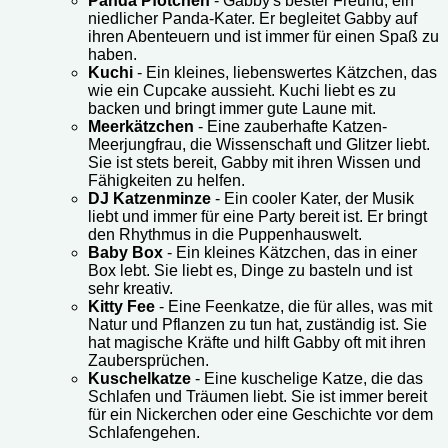
Panda Pfötchen
- Gabby's bester Freund, ein
niedlicher Panda-Kater. Er begleitet Gabby auf
ihren Abenteuern und ist immer für einen Spaß zu
haben.
Kuchi
- Ein kleines, liebenswertes Kätzchen, das
wie ein Cupcake aussieht. Kuchi liebt es zu
backen und bringt immer gute Laune mit.
Meerkätzchen
- Eine zauberhafte Katzen-
Meerjungfrau, die Wissenschaft und Glitzer liebt.
Sie ist stets bereit, Gabby mit ihren Wissen und
Fähigkeiten zu helfen.
DJ Katzenminze
- Ein cooler Kater, der Musik
liebt und immer für eine Party bereit ist. Er bringt
den Rhythmus in die Puppenhauswelt.
Baby Box
- Ein kleines Kätzchen, das in einer
Box lebt. Sie liebt es, Dinge zu basteln und ist
sehr kreativ.
Kitty Fee
- Eine Feenkatze, die für alles, was mit
Natur und Pflanzen zu tun hat, zuständig ist. Sie
hat magische Kräfte und hilft Gabby oft mit ihren
Zaubersprüchen.
Kuschelkatze
- Eine kuschelige Katze, die das
Schlafen und Träumen liebt. Sie ist immer bereit
für ein Nickerchen oder eine Geschichte vor dem
Schlafengehen.