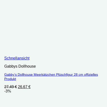
Schnellansicht
Gabbys Dollhouse
Gabby’s Dollhouse Meerkätzchen Plüschfigur 28 cm offizielles
Produkt
Ursprünglicher
Aktueller
27.49
€
26.67
€
Preis
Preis
-3%
war:
ist:
27.49 €
26.67 €.