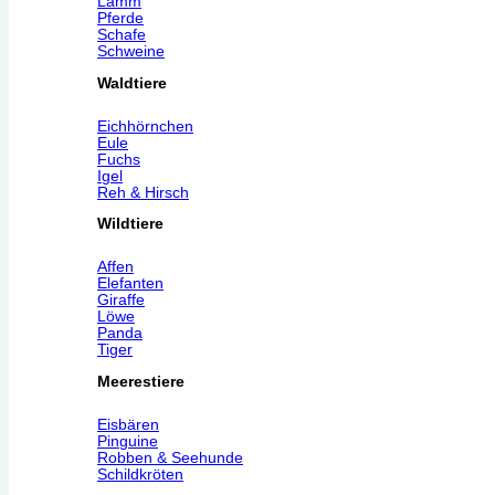
Lamm
Pferde
Schafe
Schweine
Waldtiere
Eichhörnchen
Eule
Fuchs
Igel
Reh & Hirsch
Wildtiere
Affen
Elefanten
Giraffe
Löwe
Panda
Tiger
Meerestiere
Eisbären
Pinguine
Robben & Seehunde
Schildkröten