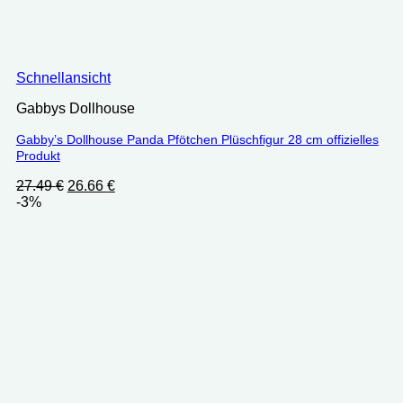
Schnellansicht
Gabbys Dollhouse
Gabby’s Dollhouse Panda Pfötchen Plüschfigur 28 cm offizielles
Produkt
Ursprünglicher
Aktueller
27.49
€
26.66
€
Preis
Preis
-3%
war:
ist:
27.49 €
26.66 €.