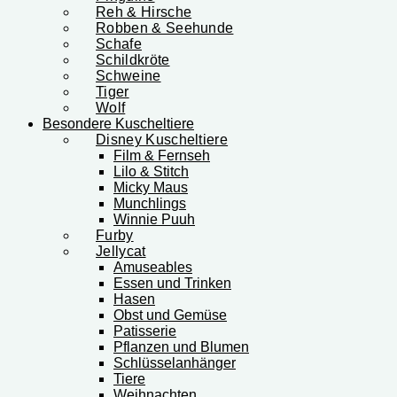
Reh & Hirsche
Robben & Seehunde
Schafe
Schildkröte
Schweine
Tiger
Wolf
Besondere Kuscheltiere
Disney Kuscheltiere
Film & Fernseh
Lilo & Stitch
Micky Maus
Munchlings
Winnie Puuh
Furby
Jellycat
Amuseables
Essen und Trinken
Hasen
Obst und Gemüse
Patisserie
Pflanzen und Blumen
Schlüsselanhänger
Tiere
Weihnachten