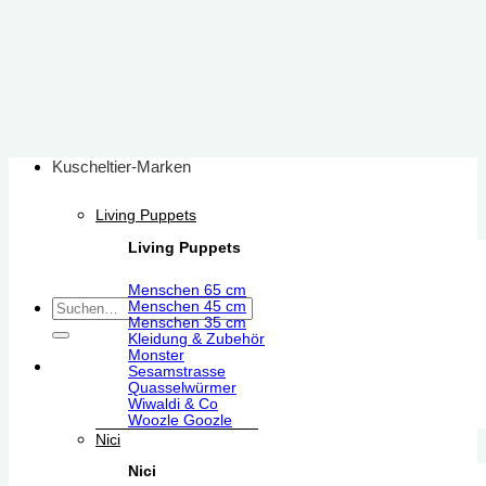
Zum
Inhalt
springen
Kuscheltier-Marken
Living Puppets
Living Puppets
Menschen 65 cm
Suchen
Menschen 45 cm
Menschen 35 cm
nach:
Kleidung & Zubehör
Monster
Sesamstrasse
Quasselwürmer
Wiwaldi & Co
Woozle Goozle
Nici
Nici