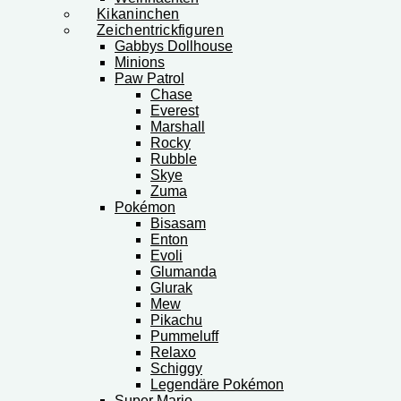
Kikaninchen
Zeichentrickfiguren
Gabbys Dollhouse
Minions
Paw Patrol
Chase
Everest
Marshall
Rocky
Rubble
Skye
Zuma
Pokémon
Bisasam
Enton
Evoli
Glumanda
Glurak
Mew
Pikachu
Pummeluff
Relaxo
Schiggy
Legendäre Pokémon
Super Mario