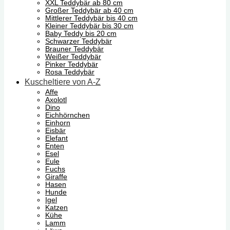
XXL Teddybär ab 80 cm
Großer Teddybär ab 40 cm
Mittlerer Teddybär bis 40 cm
Kleiner Teddybär bis 30 cm
Baby Teddy bis 20 cm
Schwarzer Teddybär
Brauner Teddybär
Weißer Teddybär
Pinker Teddybär
Rosa Teddybär
Kuscheltiere von A-Z
Affe
Axolotl
Dino
Eichhörnchen
Einhorn
Eisbär
Elefant
Enten
Esel
Eule
Fuchs
Giraffe
Hasen
Hunde
Igel
Katzen
Kühe
Lamm