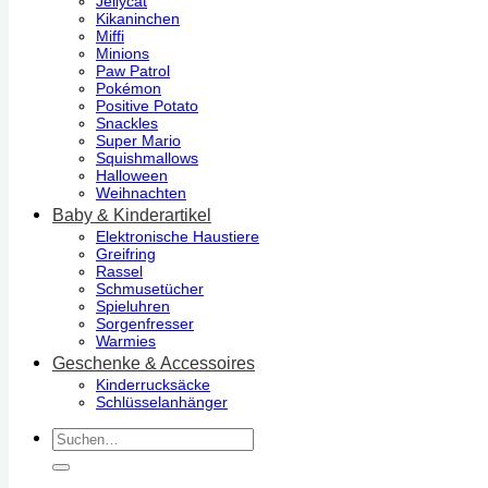
Jellycat
Kikaninchen
Miffi
Minions
Paw Patrol
Pokémon
Positive Potato
Snackles
Super Mario
Squishmallows
Halloween
Weihnachten
Baby & Kinderartikel
Elektronische Haustiere
Greifring
Rassel
Schmusetücher
Spieluhren
Sorgenfresser
Warmies
Geschenke & Accessoires
Kinderrucksäcke
Schlüsselanhänger
Suchen
nach: