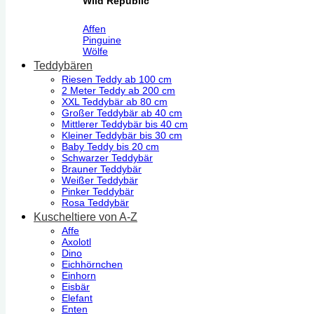
Wild Republic
Affen
Pinguine
Wölfe
Teddybären
Riesen Teddy ab 100 cm
2 Meter Teddy ab 200 cm
XXL Teddybär ab 80 cm
Großer Teddybär ab 40 cm
Mittlerer Teddybär bis 40 cm
Kleiner Teddybär bis 30 cm
Baby Teddy bis 20 cm
Schwarzer Teddybär
Brauner Teddybär
Weißer Teddybär
Pinker Teddybär
Rosa Teddybär
Kuscheltiere von A-Z
Affe
Axolotl
Dino
Eichhörnchen
Einhorn
Eisbär
Elefant
Enten