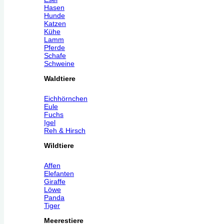
Hasen
Hunde
Katzen
Kühe
Lamm
Pferde
Schafe
Schweine
Waldtiere
Eichhörnchen
Eule
Fuchs
Igel
Reh & Hirsch
Wildtiere
Affen
Elefanten
Giraffe
Löwe
Panda
Tiger
Meerestiere