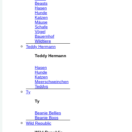
Beasts
Hasen
Hunde
Katzen
Mäuse
Schafe
Vögel
Bauernhof
Wildtiere
Teddy Hermann
Teddy Hermann
Hasen
Hunde
Katzen
Meerschweinchen
Teddys
Ty
Ty
Beanie Bellies
Beanie Boos
Wild Republic