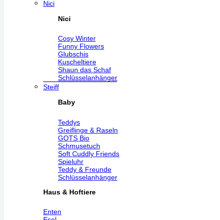
Nici
Nici
Cosy Winter
Funny Flowers
Glubschis
Kuscheltiere
Shaun das Schaf
Schlüsselanhänger
Steiff
Baby
Teddys
Greiflinge & Raseln
GOTS Bio
Schmusetuch
Soft Cuddly Friends
Spieluhr
Teddy & Freunde
Schlüsselanhänger
Haus & Hoftiere
Enten
Esel