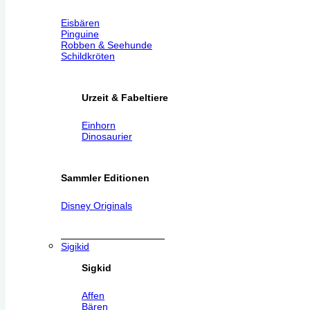
Eisbären
Pinguine
Robben & Seehunde
Schildkröten
Urzeit & Fabeltiere
Einhorn
Dinosaurier
Sammler Editionen
Disney Originals
Sigikid
Sigkid
Affen
Bären