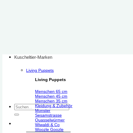
Zum
Inhalt
springen
Kuscheltier-Marken
Living Puppets
Living Puppets
Menschen 65 cm
Menschen 45 cm
Menschen 35 cm
Kleidung & Zubehör
Suchen
Monster
nach:
Sesamstrasse
Quasselwürmer
Wiwaldi & Co
Woozle Goozle