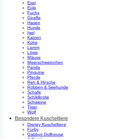
Esel
Eule
Fuchs
Giraffe
Hasen
Hunde
Igel
Katzen
Kühe
Lamm
Löwe
Mäuse
Meerschweinchen
Panda
Pinguine
Pferde
Reh & Hirsche
Robben & Seehunde
Schafe
Schildkröte
Schweine
Tiger
Wolf
Besondere Kuscheltiere
Disney Kuscheltiere
Furby
Gabbys Dollhouse