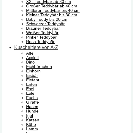
XXL Teddybär ab 80 cm
Großer Teddybär ab 40 cm
Mittlerer Teddybär bis 40 cm
Kleiner Teddybär bis 30 cm
Baby Teddy bis 20 cm
Schwarzer Teddybär
Brauner Teddybär
Weißer Teddybär
Pinker Teddybär
Rosa Teddybär
Kuscheltiere von A-Z
Affe
Axolotl
Dino
Eichhörnchen
Einhorn
Eisbär
Elefant
Enten
Esel
Eule
Fuchs
Giraffe
Hasen
Hunde
Igel
Katzen
Kühe
Lamm