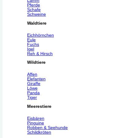
Lamm
Pferde
Schafe
Schweine
Waldtiere
Eichhörnchen
Eule
Fuchs
Igel
Reh & Hirsch
Wildtiere
Affen
Elefanten
Giraffe
Löwe
Panda
Tiger
Meerestiere
Eisbären
Pinguine
Robben & Seehunde
Schildkröten