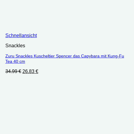
Schnellansicht
Snackles
Zuru Snackles Kuscheltier Spencer das Capybara mit Kung-Fu
Tea 40 cm
Ursprünglicher
Aktueller
34.99
€
26.83
€
Preis
Preis
war:
ist:
34.99 €
26.83 €.