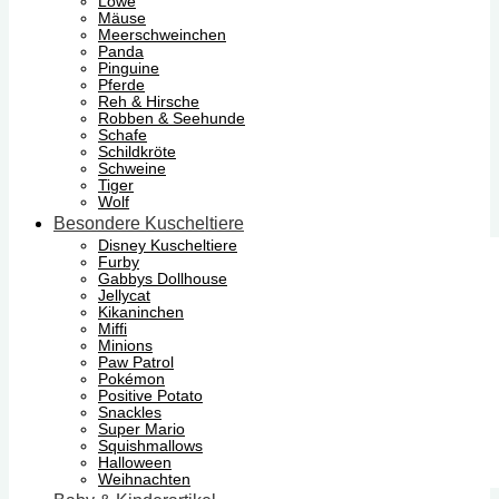
Löwe
Mäuse
Meerschweinchen
Panda
Pinguine
Pferde
Reh & Hirsche
Robben & Seehunde
Schafe
Schildkröte
Schweine
Tiger
Wolf
Besondere Kuscheltiere
Disney Kuscheltiere
Furby
Gabbys Dollhouse
Jellycat
Kikaninchen
Miffi
Minions
Paw Patrol
Pokémon
Positive Potato
Snackles
Super Mario
Squishmallows
Halloween
Weihnachten