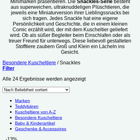
Minimarken präsentieren. Die
Snackles-Serie
besteht
aus superweichen, ultraknuddeligen Plüschtieren, die
jeweils eine Miniaturversion ihrer Lieblingssnacks bei
sich tragen. Jedes Snackle hat eine eigene
Persönlichkeit und Geschichte, die in einem kleinen
Comic erzählt wird, der mit dem Kuscheltier geliefert
wird. Ob als süßer Begleiter beim Einschlafen oder als
treuer Freund für unterwegs. Diese liebevoll gestalteten
Stofftiere zaubern Groß und Klein ein Lächeln ins
Gesicht.
Besondere Kuscheltiere
/
Snackles
Filter
Nach
Alle 24 Ergebnisse werden angezeigt
Beliebtheit
sortiert
Marken
Teddybären
Kuscheltiere von A-Z
Besondere Kuscheltiere
Baby & Kinderartikel
Geschenke & Accessoires
-13%