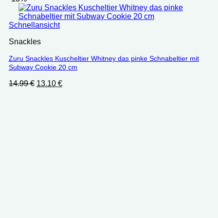
Schnellansicht
Snackles
Zuru Snackles Kuscheltier Whitney das pinke Schnabeltier mit
Subway Cookie 20 cm
Ursprünglicher
Aktueller
14.99
€
13.10
€
Preis
Preis
war:
ist:
14.99 €
13.10 €.