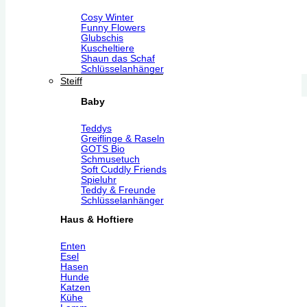
Cosy Winter
Funny Flowers
Glubschis
Kuscheltiere
Shaun das Schaf
Schlüsselanhänger
Steiff
Baby
Teddys
Greiflinge & Raseln
GOTS Bio
Schmusetuch
Soft Cuddly Friends
Spieluhr
Teddy & Freunde
Schlüsselanhänger
Haus & Hoftiere
Enten
Esel
Hasen
Hunde
Katzen
Kühe