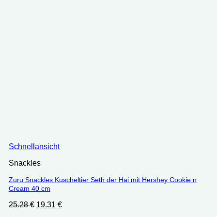
Schnellansicht
Snackles
Zuru Snackles Kuscheltier Seth der Hai mit Hershey Cookie n
Cream 40 cm
Ursprünglicher
Aktueller
25.28
€
19.31
€
Preis
Preis