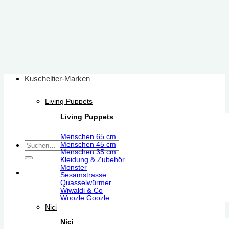
Zum
Inhalt
springen
Kuscheltier-Marken
Living Puppets
Living Puppets
Menschen 65 cm
Suchen
Menschen 45 cm
Menschen 35 cm
nach:
Kleidung & Zubehör
Monster
Sesamstrasse
Quasselwürmer
Wiwaldi & Co
Woozle Goozle
Nici
Nici