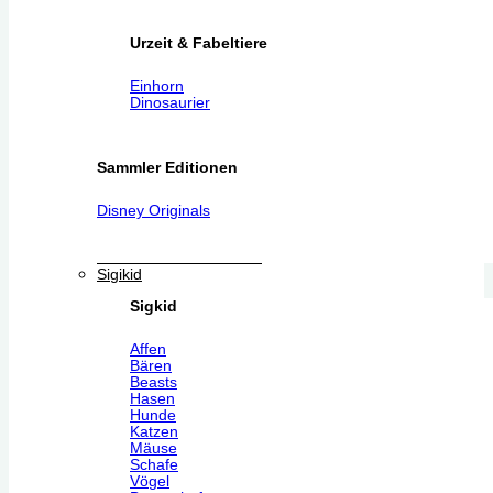
Urzeit & Fabeltiere
Einhorn
Dinosaurier
Sammler Editionen
Disney Originals
Sigikid
Sigkid
Affen
Bären
Beasts
Hasen
Hunde
Katzen
Mäuse
Schafe
Vögel