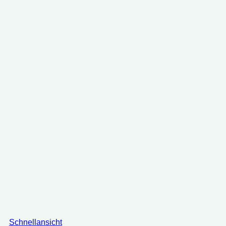
war:
ist:
25.28 €
19.31 €.
Schnellansicht