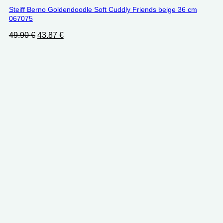
Steiff Berno Goldendoodle Soft Cuddly Friends beige 36 cm
067075
Ursprünglicher
Aktueller
49.90
€
43.87
€
Preis
Preis
war:
ist:
49.90 €
43.87 €.