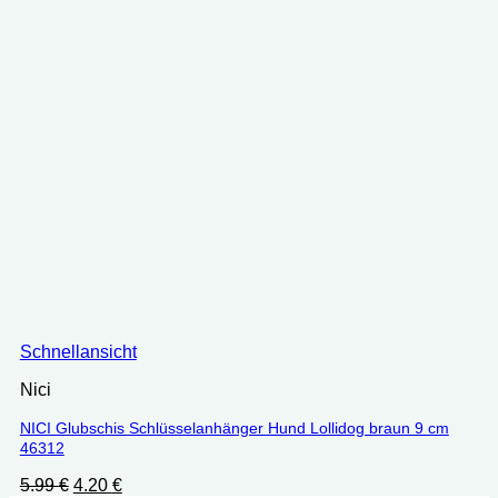
Schnellansicht
Nici
NICI Glubschis Schlüsselanhänger Hund Lollidog braun 9 cm
46312
Ursprünglicher
Aktueller
5.99
€
4.20
€