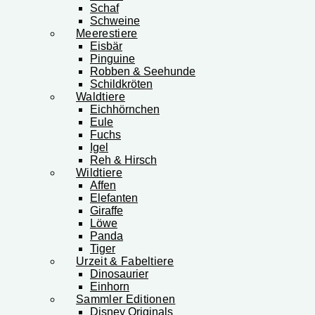
Schaf
Schweine
Meerestiere
Eisbär
Pinguine
Robben & Seehunde
Schildkröten
Waldtiere
Eichhörnchen
Eule
Fuchs
Igel
Reh & Hirsch
Wildtiere
Affen
Elefanten
Giraffe
Löwe
Panda
Tiger
Urzeit & Fabeltiere
Dinosaurier
Einhorn
Sammler Editionen
Disney Originals