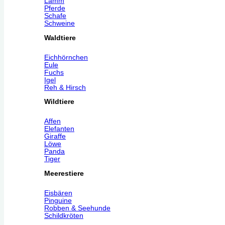
Lamm
Pferde
Schafe
Schweine
Waldtiere
Eichhörnchen
Eule
Fuchs
Igel
Reh & Hirsch
Wildtiere
Affen
Elefanten
Giraffe
Löwe
Panda
Tiger
Meerestiere
Eisbären
Pinguine
Robben & Seehunde
Schildkröten