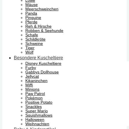
Löwe
Mäuse
Meerschweinchen
Panda
Pinguine
Pferde
Reh & Hirsche
Robben & Seehunde
Schafe
Schildkröte
Schweine
Tiger
Wolf
Besondere Kuscheltiere
Disney Kuscheltiere
Furby
Gabbys Dollhouse
Jellycat
Kikaninchen
Miffi
Minions
Paw Patrol
Pokémon
Positive Potato
Snackles
Super Mario
Squishmallows
Halloween
Weihnachten