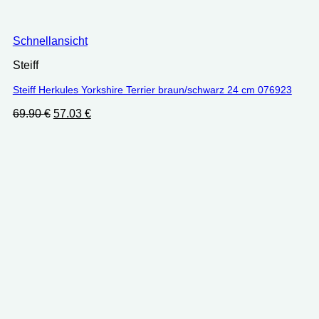
Schnellansicht
Steiff
Steiff Herkules Yorkshire Terrier braun/schwarz 24 cm 076923
Ursprünglicher
Aktueller
69.90
€
57.03
€
Preis
Preis
war:
ist:
69.90 €
57.03 €.