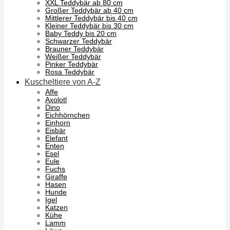
XXL Teddybär ab 80 cm
Großer Teddybär ab 40 cm
Mittlerer Teddybär bis 40 cm
Kleiner Teddybär bis 30 cm
Baby Teddy bis 20 cm
Schwarzer Teddybär
Brauner Teddybär
Weißer Teddybär
Pinker Teddybär
Rosa Teddybär
Kuscheltiere von A-Z
Affe
Axolotl
Dino
Eichhörnchen
Einhorn
Eisbär
Elefant
Enten
Esel
Eule
Fuchs
Giraffe
Hasen
Hunde
Igel
Katzen
Kühe
Lamm