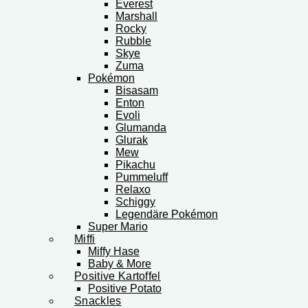
Everest
Marshall
Rocky
Rubble
Skye
Zuma
Pokémon
Bisasam
Enton
Evoli
Glumanda
Glurak
Mew
Pikachu
Pummeluff
Relaxo
Schiggy
Legendäre Pokémon
Super Mario
Miffi
Miffy Hase
Baby & More
Positive Kartoffel
Positive Potato
Snackles