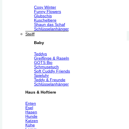
Cosy Winter
Funny Flowers
Glubschis
Kuscheltiere
Shaun das Schaf
Schlüsselanhänger
Steiff
Baby
Teddys
Greiflinge & Raseln
GOTS Bio
Schmusetuch
Soft Cuddly Friends
Spieluhr
Teddy & Freunde
Schlüsselanhänger
Haus & Hoftiere
Enten
Esel
Hasen
Hunde
Katzen
Kühe