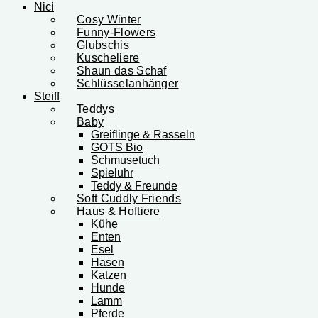
Nici
Cosy Winter
Funny-Flowers
Glubschis
Kuscheliere
Shaun das Schaf
Schlüsselanhänger
Steiff
Teddys
Baby
Greiflinge & Rasseln
GOTS Bio
Schmusetuch
Spieluhr
Teddy & Freunde
Soft Cuddly Friends
Haus & Hoftiere
Kühe
Enten
Esel
Hasen
Katzen
Hunde
Lamm
Pferde