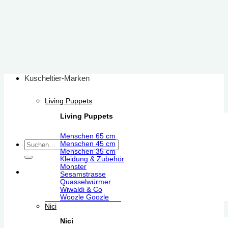
Zum
Inhalt
springen
Kuscheltier-Marken
Living Puppets
Living Puppets
Menschen 65 cm
Suchen
Menschen 45 cm
Menschen 35 cm
nach:
Kleidung & Zubehör
Monster
Sesamstrasse
Quasselwürmer
Wiwaldi & Co
Woozle Goozle
Nici
Nici