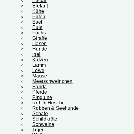
Eisbär
Elefant
Kühe
Enten
Esel
Eule
Fuchs
Giraffe
Hasen
Hunde
Igel
Katzen
Lamm
Löwe
Mäuse
Meerschweinchen
Panda
Pferde
Pinguine
Reh & Hirsche
Robben & Seehunde
Schafe
Schildkröte
Schweine
Tiger