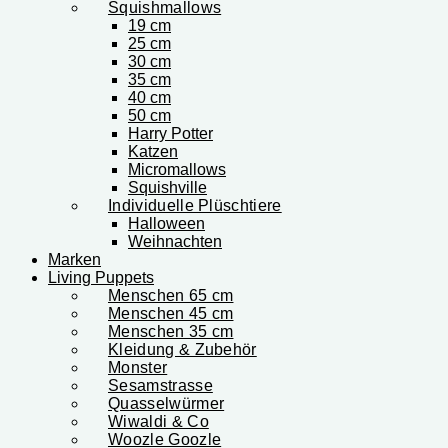
Squishmallows
19 cm
25 cm
30 cm
35 cm
40 cm
50 cm
Harry Potter
Katzen
Micromallows
Squishville
Individuelle Plüschtiere
Halloween
Weihnachten
Marken
Living Puppets
Menschen 65 cm
Menschen 45 cm
Menschen 35 cm
Kleidung & Zubehör
Monster
Sesamstrasse
Quasselwürmer
Wiwaldi & Co
Woozle Goozle