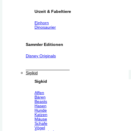
Urzeit & Fabeltiere
Einhorn
Dinosaurier
Sammler Editionen
Disney Originals
Sigikid
Sigkid
Affen
Bären
Beasts
Hasen
Hunde
Katzen
Mäuse
Schafe
Vögel