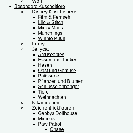
Wolf
Besondere Kuscheltiere
Disney Kuscheltiere
Film & Fernseh
Lilo & Stitch
Micky Maus
Munchlings
Winnie Puuh
Furby
Jellycat
Amuseables
Essen und Trinken
Hasen
Obst und Gemüse
Patisserie
Pflanzen und Blumen
Schlüsselanhänger
Tiere
Weihnachten
Kikaninchen
Zeichentrickfiguren
Gabbys Dollhouse
Minions
Paw Patrol
Chase