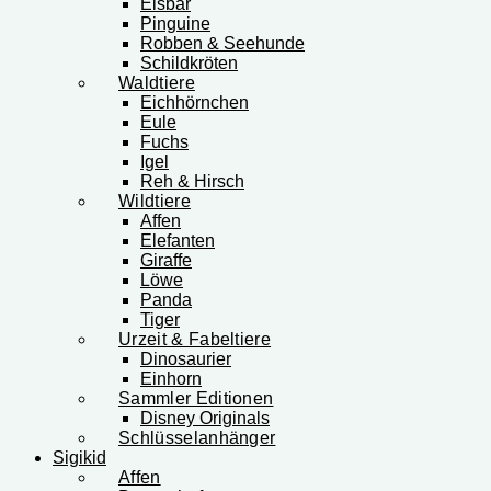
Eisbär
Pinguine
Robben & Seehunde
Schildkröten
Waldtiere
Eichhörnchen
Eule
Fuchs
Igel
Reh & Hirsch
Wildtiere
Affen
Elefanten
Giraffe
Löwe
Panda
Tiger
Urzeit & Fabeltiere
Dinosaurier
Einhorn
Sammler Editionen
Disney Originals
Schlüsselanhänger
Sigikid
Affen