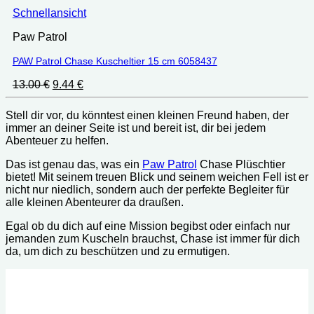
Schnellansicht
Paw Patrol
PAW Patrol Chase Kuscheltier 15 cm 6058437
Ursprünglicher
Aktueller
13.00
€
9.44
€
Preis
Preis
war:
ist:
Stell dir vor, du könntest einen kleinen Freund haben, der
13.00 €
9.44 €.
immer an deiner Seite ist und bereit ist, dir bei jedem
Abenteuer zu helfen.
Das ist genau das, was ein
Paw Patrol
Chase Plüschtier
bietet! Mit seinem treuen Blick und seinem weichen Fell ist er
nicht nur niedlich, sondern auch der perfekte Begleiter für
alle kleinen Abenteurer da draußen.
Egal ob du dich auf eine Mission begibst oder einfach nur
jemanden zum Kuscheln brauchst, Chase ist immer für dich
da, um dich zu beschützen und zu ermutigen.