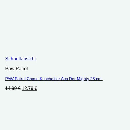
Schnellansicht
Paw Patrol
PAW Patrol Chase Kuscheltier Aus Der Mighty 23 cm ‎
Ursprünglicher
Aktueller
14.99
€
12.79
€
Preis
Preis
war:
ist:
14.99 €
12.79 €.