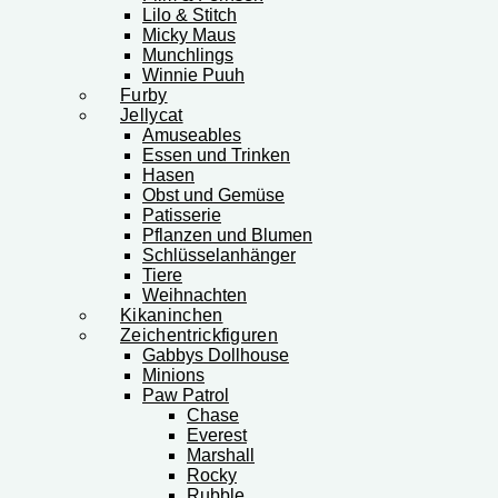
Lilo & Stitch
Micky Maus
Munchlings
Winnie Puuh
Furby
Jellycat
Amuseables
Essen und Trinken
Hasen
Obst und Gemüse
Patisserie
Pflanzen und Blumen
Schlüsselanhänger
Tiere
Weihnachten
Kikaninchen
Zeichentrickfiguren
Gabbys Dollhouse
Minions
Paw Patrol
Chase
Everest
Marshall
Rocky
Rubble