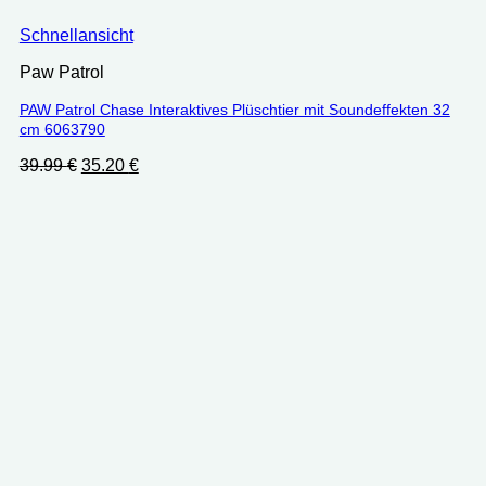
Schnellansicht
Paw Patrol
PAW Patrol Chase Interaktives Plüschtier mit Soundeffekten 32
cm ‎‎‎6063790
Ursprünglicher
Aktueller
39.99
€
35.20
€
Preis
Preis
war:
ist:
39.99 €
35.20 €.