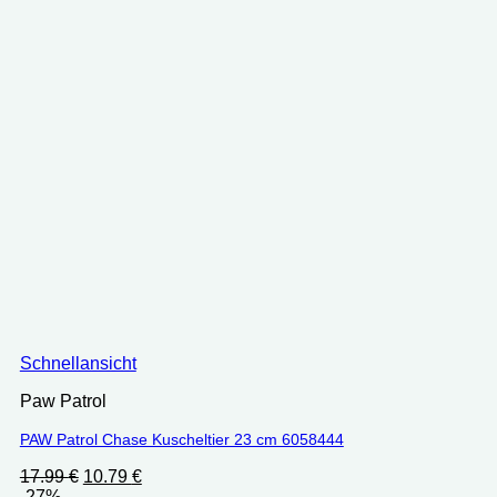
Schnellansicht
Paw Patrol
PAW Patrol Chase Kuscheltier 23 cm ‎6058444
Ursprünglicher
Aktueller
17.99
€
10.79
€
Preis
Preis
-27%