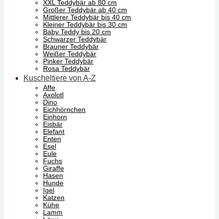
XXL Teddybär ab 80 cm
Großer Teddybär ab 40 cm
Mittlerer Teddybär bis 40 cm
Kleiner Teddybär bis 30 cm
Baby Teddy bis 20 cm
Schwarzer Teddybär
Brauner Teddybär
Weißer Teddybär
Pinker Teddybär
Rosa Teddybär
Kuscheltiere von A-Z
Affe
Axolotl
Dino
Eichhörnchen
Einhorn
Eisbär
Elefant
Enten
Esel
Eule
Fuchs
Giraffe
Hasen
Hunde
Igel
Katzen
Kühe
Lamm