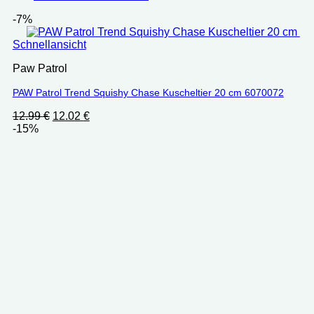
-7%
Schnellansicht
Paw Patrol
PAW Patrol Trend Squishy Chase Kuscheltier 20 cm ‎6070072
Ursprünglicher
Aktueller
12.99
€
12.02
€
Preis
Preis
-15%
war:
ist:
12.99 €
12.02 €.