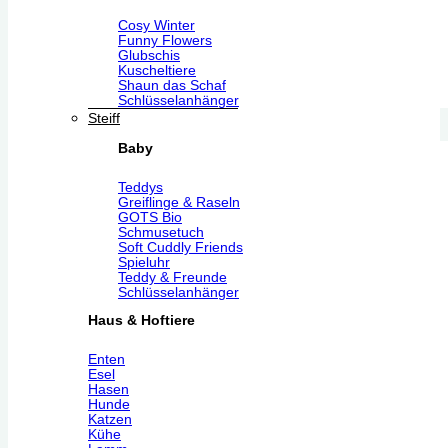
Cosy Winter
Funny Flowers
Glubschis
Kuscheltiere
Shaun das Schaf
Schlüsselanhänger
Steiff
Baby
Teddys
Greiflinge & Raseln
GOTS Bio
Schmusetuch
Soft Cuddly Friends
Spieluhr
Teddy & Freunde
Schlüsselanhänger
Haus & Hoftiere
Enten
Esel
Hasen
Hunde
Katzen
Kühe