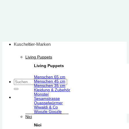
Zum
Inhalt
springen
Kuscheltier-Marken
Living Puppets
Living Puppets
Menschen 65 cm
Suchen
Menschen 45 cm
Menschen 35 cm
nach:
Kleidung & Zubehör
Monster
Sesamstrasse
Quasselwürmer
Wiwaldi & Co
Woozle Goozle
Nici
Nici