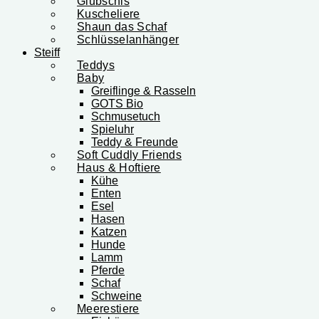
Glubschis
Kuscheliere
Shaun das Schaf
Schlüsselanhänger
Steiff
Teddys
Baby
Greiflinge & Rasseln
GOTS Bio
Schmusetuch
Spieluhr
Teddy & Freunde
Soft Cuddly Friends
Haus & Hoftiere
Kühe
Enten
Esel
Hasen
Katzen
Hunde
Lamm
Pferde
Schaf
Schweine
Meerestiere