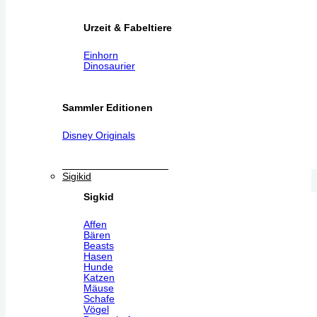
Urzeit & Fabeltiere
Einhorn
Dinosaurier
Sammler Editionen
Disney Originals
Sigikid
Sigkid
Affen
Bären
Beasts
Hasen
Hunde
Katzen
Mäuse
Schafe
Vögel