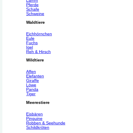
Lamm
Pferde
Schafe
Schweine
Waldtiere
Eichhörnchen
Eule
Fuchs
Igel
Reh & Hirsch
Wildtiere
Affen
Elefanten
Giraffe
Löwe
Panda
Tiger
Meerestiere
Eisbären
Pinguine
Robben & Seehunde
Schildkröten