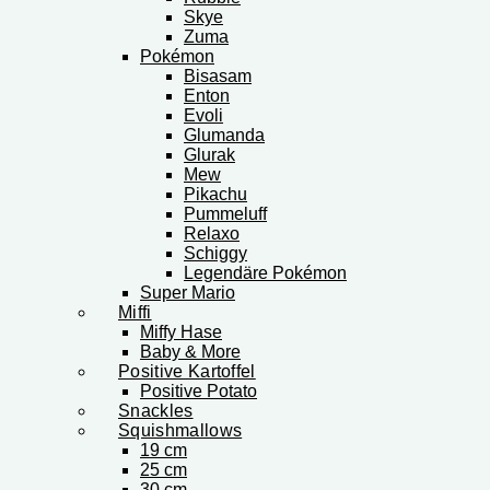
Skye
Zuma
Pokémon
Bisasam
Enton
Evoli
Glumanda
Glurak
Mew
Pikachu
Pummeluff
Relaxo
Schiggy
Legendäre Pokémon
Super Mario
Miffi
Miffy Hase
Baby & More
Positive Kartoffel
Positive Potato
Snackles
Squishmallows
19 cm
25 cm
30 cm