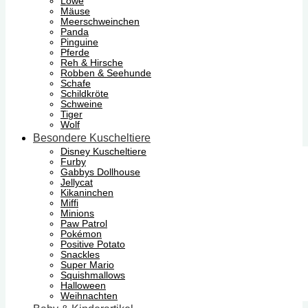
Löwe
Mäuse
Meerschweinchen
Panda
Pinguine
Pferde
Reh & Hirsche
Robben & Seehunde
Schafe
Schildkröte
Schweine
Tiger
Wolf
Besondere Kuscheltiere
Disney Kuscheltiere
Furby
Gabbys Dollhouse
Jellycat
Kikaninchen
Miffi
Minions
Paw Patrol
Pokémon
Positive Potato
Snackles
Super Mario
Squishmallows
Halloween
Weihnachten