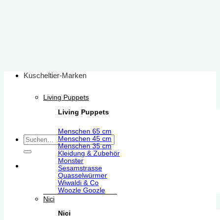
Zum
Inhalt
springen
Kuscheltier-Marken
Living Puppets
Living Puppets
Menschen 65 cm
Suchen
Menschen 45 cm
Menschen 35 cm
nach:
Kleidung & Zubehör
Monster
Sesamstrasse
Quasselwürmer
Wiwaldi & Co
Woozle Goozle
Nici
Nici