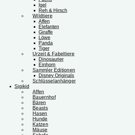
Igel
Reh & Hirsch
Wildtiere
Affen
Elefanten
Giraffe
Löwe
Panda
Tiger
Urzeit & Fabeltiere
Dinosaurier
Einhorn
Sammler Editionen
Disney Originals
Schlüsselanhänger
Sigikid
Affen
Bauernhof
Bären
Beasts
Hasen
Hunde
Katzen
Mäuse