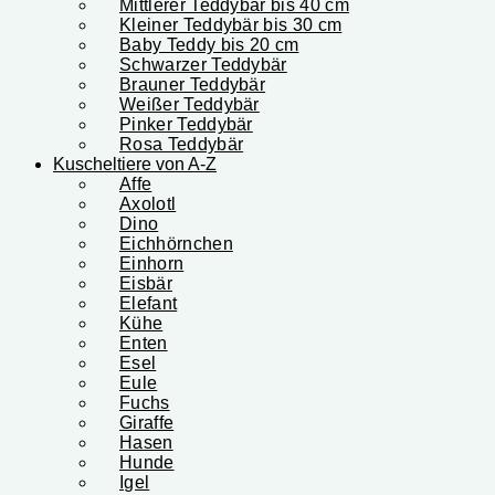
Mittlerer Teddybär bis 40 cm
Kleiner Teddybär bis 30 cm
Baby Teddy bis 20 cm
Schwarzer Teddybär
Brauner Teddybär
Weißer Teddybär
Pinker Teddybär
Rosa Teddybär
Kuscheltiere von A-Z
Affe
Axolotl
Dino
Eichhörnchen
Einhorn
Eisbär
Elefant
Kühe
Enten
Esel
Eule
Fuchs
Giraffe
Hasen
Hunde
Igel