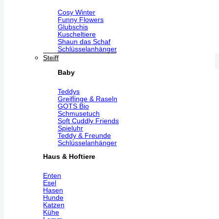
Cosy Winter
Funny Flowers
Glubschis
Kuscheltiere
Shaun das Schaf
Schlüsselanhänger
Steiff
Baby
Teddys
Greiflinge & Raseln
GOTS Bio
Schmusetuch
Soft Cuddly Friends
Spieluhr
Teddy & Freunde
Schlüsselanhänger
Haus & Hoftiere
Enten
Esel
Hasen
Hunde
Katzen
Kühe