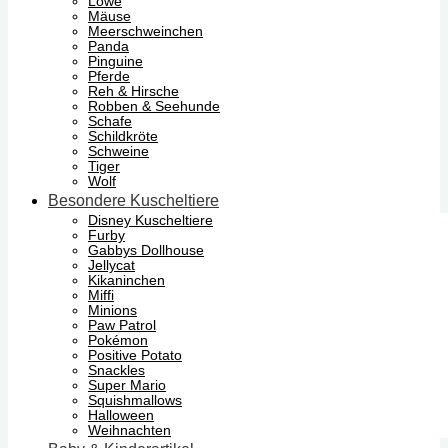
Löwe
Mäuse
Meerschweinchen
Panda
Pinguine
Pferde
Reh & Hirsche
Robben & Seehunde
Schafe
Schildkröte
Schweine
Tiger
Wolf
Besondere Kuscheltiere
Disney Kuscheltiere
Furby
Gabbys Dollhouse
Jellycat
Kikaninchen
Miffi
Minions
Paw Patrol
Pokémon
Positive Potato
Snackles
Super Mario
Squishmallows
Halloween
Weihnachten