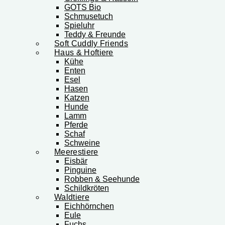
GOTS Bio
Schmusetuch
Spieluhr
Teddy & Freunde
Soft Cuddly Friends
Haus & Hoftiere
Kühe
Enten
Esel
Hasen
Katzen
Hunde
Lamm
Pferde
Schaf
Schweine
Meerestiere
Eisbär
Pinguine
Robben & Seehunde
Schildkröten
Waldtiere
Eichhörnchen
Eule
Fuchs