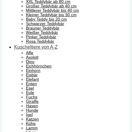
XXL Teddybär ab 80 cm
Großer Teddybär ab 40 cm
Mittlerer Teddybär bis 40 cm
Kleiner Teddybär bis 30 cm
Baby Teddy bis 20 cm
Schwarzer Teddybär
Brauner Teddybär
Weißer Teddybär
Pinker Teddybär
Rosa Teddybär
Kuscheltiere von A-Z
Affe
Axolotl
Dino
Eichhörnchen
Einhorn
Eisbär
Elefant
Enten
Esel
Eule
Fuchs
Giraffe
Hasen
Hunde
Igel
Katzen
Kühe
Lamm