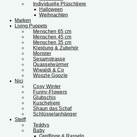
Individuelle Plüschtiere
Halloween
Weihnachten
Marken
Living Puppets
Menschen 65 cm
Menschen 45 cm
Menschen 35 cm
Kleidung & Zubehör
Monster
Sesamstrasse
Quasselwürmer
Wiwaldi & Co
Woozle Goozle
Nici
Cosy Winter
Funny-Flowers
Glubschis
Kuscheliere
Shaun das Schaf
Schlüsselanhänger
Steiff
Teddys
Baby
Greiflinge & Rasseln