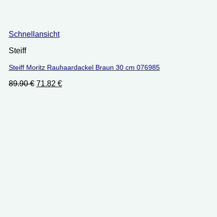
Schnellansicht
Steiff
Steiff Moritz Rauhaardackel Braun 30 cm 076985
Ursprünglicher
Aktueller
89.90
€
71.82
€
Preis
Preis
war:
ist:
89.90 €
71.82 €.