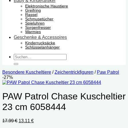
Baby & Kinderartikel
Elektronische Haustiere
Greifring
Rassel
Schmusetücher
Spieluhren
Sorgenfresser
Warmies
Geschenke & Accessoires
Kinderrucksäcke
Schlüsselanhänger
Suchen
nach:
Besondere Kuscheltiere
/
Zeichentrickfiguren
/
Paw Patrol
-27%
PAW Patrol Chase Kuscheltier
23 cm ‎6058444
Ursprünglicher
Aktueller
17.99
€
13.11
€
Preis
Preis