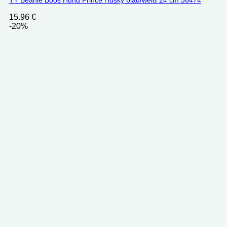
TY Beanie Boos Hund Prince Husky blau/weiß 24 cm 36474
15.96
€
-20%