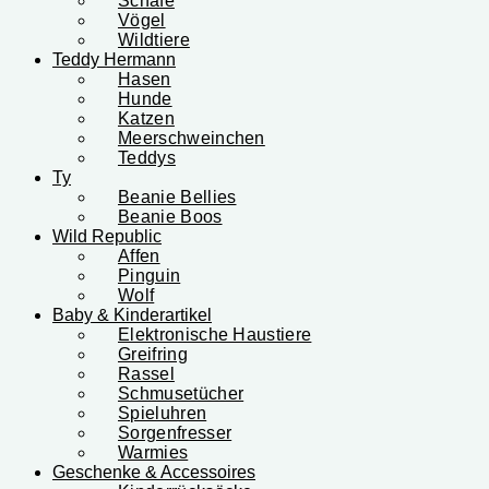
Schafe
Vögel
Wildtiere
Teddy Hermann
Hasen
Hunde
Katzen
Meerschweinchen
Teddys
Ty
Beanie Bellies
Beanie Boos
Wild Republic
Affen
Pinguin
Wolf
Baby & Kinderartikel
Elektronische Haustiere
Greifring
Rassel
Schmusetücher
Spieluhren
Sorgenfresser
Warmies
Geschenke & Accessoires