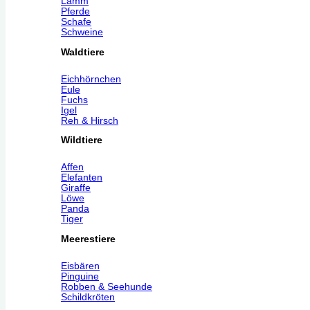
Lamm
Pferde
Schafe
Schweine
Waldtiere
Eichhörnchen
Eule
Fuchs
Igel
Reh & Hirsch
Wildtiere
Affen
Elefanten
Giraffe
Löwe
Panda
Tiger
Meerestiere
Eisbären
Pinguine
Robben & Seehunde
Schildkröten