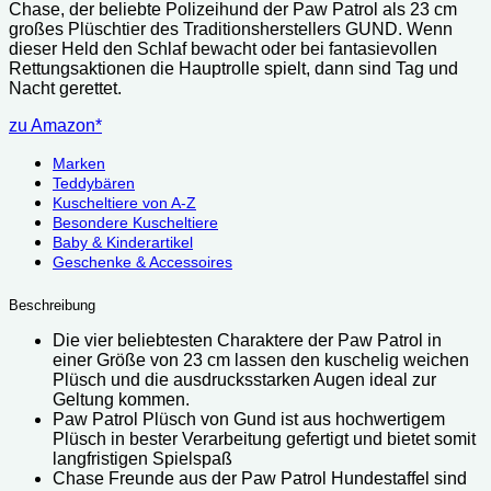
Chase, der beliebte Polizeihund der Paw Patrol als 23 cm
war:
ist:
großes Plüschtier des Traditionsherstellers GUND.
Wenn
17.99 €
13.11 €.
dieser Held den Schlaf bewacht oder bei fantasievollen
Rettungsaktionen die Hauptrolle spielt, dann sind Tag und
Nacht gerettet.
zu Amazon*
Marken
Teddybären
Kuscheltiere von A-Z
Besondere Kuscheltiere
Baby & Kinderartikel
Geschenke & Accessoires
Beschreibung
Die vier beliebtesten Charaktere der Paw Patrol in
einer Größe von 23 cm lassen den kuschelig weichen
Plüsch und die ausdrucksstarken Augen ideal zur
Geltung kommen.
Paw Patrol Plüsch von Gund ist aus hochwertigem
Plüsch in bester Verarbeitung gefertigt und bietet somit
langfristigen Spielspaß
Chase Freunde aus der Paw Patrol Hundestaffel sind