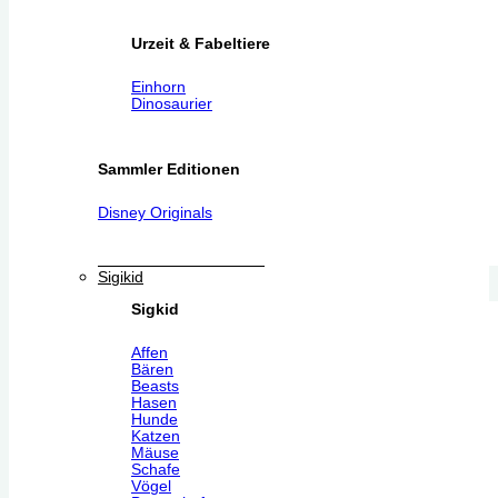
Urzeit & Fabeltiere
Einhorn
Dinosaurier
Sammler Editionen
Disney Originals
Sigikid
Sigkid
Affen
Bären
Beasts
Hasen
Hunde
Katzen
Mäuse
Schafe
Vögel