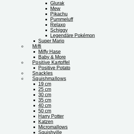
Glurak
Mew
Pikachu
Pummeluff
Relaxo
Schiggy
Legendäre Pokémon
Super Mario
Miffi
Miffy Hase
Baby & More
Positive Kartoffel
Positive Potato
Snackles
Squishmallows
19 cm
25 cm
30 cm
35 cm
40 cm
50 cm
Harry Potter
Katzen
Micromallows
Squishville