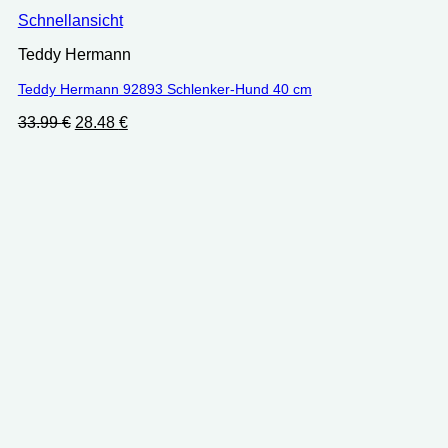
Schnellansicht
Teddy Hermann
Teddy Hermann 92893 Schlenker-Hund 40 cm
Ursprünglicher
Aktueller
33.99
€
28.48
€
Preis
Preis
war:
ist:
33.99 €
28.48 €.