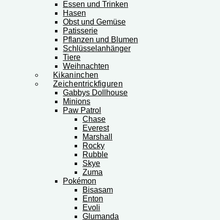
Essen und Trinken
Hasen
Obst und Gemüse
Patisserie
Pflanzen und Blumen
Schlüsselanhänger
Tiere
Weihnachten
Kikaninchen
Zeichentrickfiguren
Gabbys Dollhouse
Minions
Paw Patrol
Chase
Everest
Marshall
Rocky
Rubble
Skye
Zuma
Pokémon
Bisasam
Enton
Evoli
Glumanda