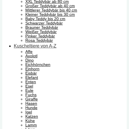
XXL Teddybär ab 80 cm
Großer Teddybär ab 40 cm
Mittlerer Teddybär bis 40 cm
Kleiner Teddybär bis 30 cm
Baby Teddy bis 20 cm
Schwarzer Teddybär
Brauner Teddybär
Weißer Teddybär
Pinker Teddybär
Rosa Teddybär
Kuscheltiere von A-Z
Affe
Axolotl
Dino
Eichhörnchen
Einhorn
Eisbär
Elefant
Enten
Esel
Eule
Fuchs
Giraffe
Hasen
Hunde
Igel
Katzen
Kühe
Lamm