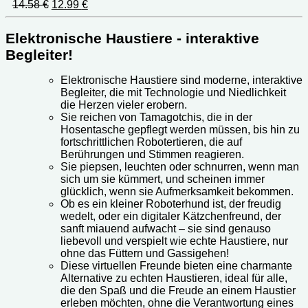
Ursprünglicher
Aktueller
14.58
€
12.99
€
Preis
Preis
war:
ist:
Elektronische Haustiere - interaktive
14.58 €
12.99 €.
Begleiter!
Elektronische Haustiere sind moderne, interaktive
Begleiter, die mit Technologie und Niedlichkeit
die Herzen vieler erobern.
Sie reichen von Tamagotchis, die in der
Hosentasche gepflegt werden müssen, bis hin zu
fortschrittlichen Robotertieren, die auf
Berührungen und Stimmen reagieren.
Sie piepsen, leuchten oder schnurren, wenn man
sich um sie kümmert, und scheinen immer
glücklich, wenn sie Aufmerksamkeit bekommen.
Ob es ein kleiner Roboterhund ist, der freudig
wedelt, oder ein digitaler Kätzchenfreund, der
sanft miauend aufwacht – sie sind genauso
liebevoll und verspielt wie echte Haustiere, nur
ohne das Füttern und Gassigehen!
Diese virtuellen Freunde bieten eine charmante
Alternative zu echten Haustieren, ideal für alle,
die den Spaß und die Freude an einem Haustier
erleben möchten, ohne die Verantwortung eines