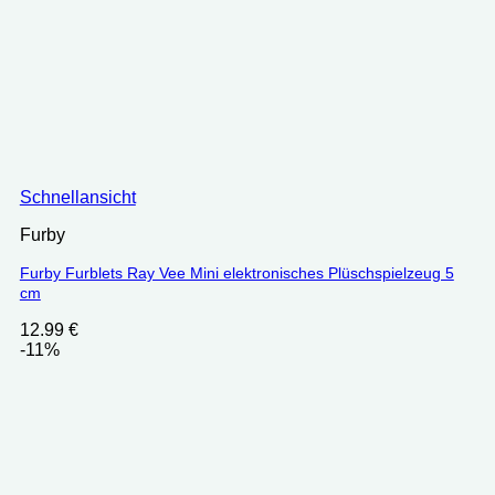
Schnellansicht
Furby
Furby Furblets Ray Vee Mini elektronisches Plüschspielzeug 5
cm
12.99
€
-11%