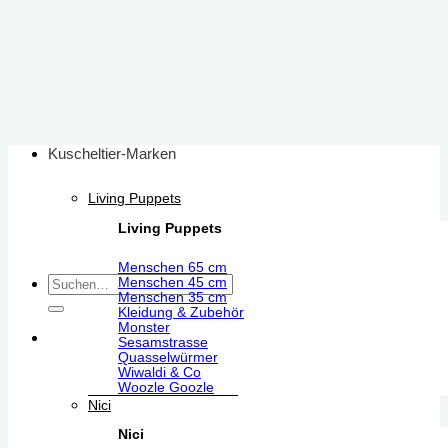
Zum
Inhalt
springen
Kuscheltier-Marken
Living Puppets
Living Puppets
Menschen 65 cm
Suchen
Menschen 45 cm
Menschen 35 cm
nach:
Kleidung & Zubehör
Monster
Sesamstrasse
Quasselwürmer
Wiwaldi & Co
Woozle Goozle
Nici
Nici