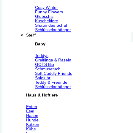
Cosy Winter
Funny Flowers
Glubschis
Kuscheltiere
Shaun das Schaf
Schlüsselanhänger
Steiff
Baby
Teddys
Greiflinge & Raseln
GOTS Bio
Schmusetuch
Soft Cuddly Friends
Spieluhr
Teddy & Freunde
Schlüsselanhänger
Haus & Hoftiere
Enten
Esel
Hasen
Hunde
Katzen
Kühe