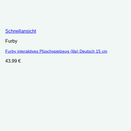
Schnellansicht
Furby
Furby interaktives Plüschspielzeug (lila) Deutsch 15 cm
43.99
€