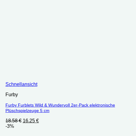
Schnellansicht
Furby
Furby Furblets Wild & Wundervoll 2er-Pack elektronische
Plüschspielzeuge 5 cm
Ursprünglicher
Aktueller
18.58
€
16.25
€
Preis
Preis
-3%
war:
ist: