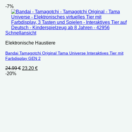
-7%
Schnellansicht
Elektronische Haustiere
Bandai Tamagotchi Original Tama Universe Interaktives Tier mit
Farbdisplay GEN 2
Ursprünglicher
Aktueller
24.99
€
23.20
€
Preis
Preis
-20%
war:
ist:
24.99 €
23.20 €.