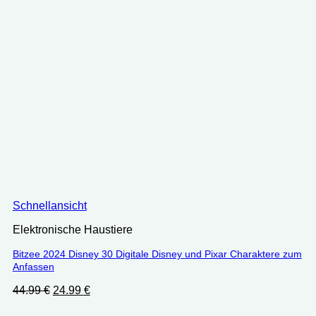
Schnellansicht
Elektronische Haustiere
Bitzee 2024 Disney 30 Digitale Disney und Pixar Charaktere zum
Anfassen
Ursprünglicher
Aktueller
44.99
€
24.99
€
Preis
Preis
war:
ist: