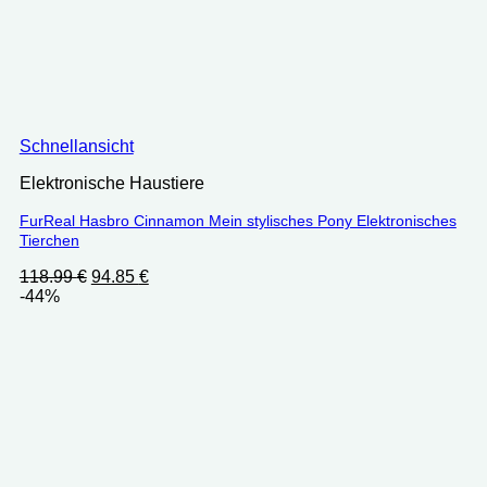
Schnellansicht
Elektronische Haustiere
FurReal Hasbro Cinnamon Mein stylisches Pony Elektronisches
Tierchen
Ursprünglicher
Aktueller
118.99
€
94.85
€
Preis
Preis
-44%
war:
ist:
118.99 €
94.85 €.