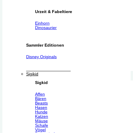
Urzeit & Fabeltiere
Einhorn
Dinosaurier
Sammler Editionen
Disney Originals
Sigikid
Sigkid
Affen
Bären
Beasts
Hasen
Hunde
Katzen
Mäuse
Schafe
Vögel