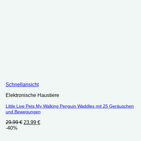
Schnellansicht
Elektronische Haustiere
Little Live Pets My Walking Penguin Waddles mit 25 Geräuschen
und Bewegungen
Ursprünglicher
Aktueller
29.99
€
23.99
€
Preis
Preis
-40%
war:
ist:
29.99 €
23.99 €.