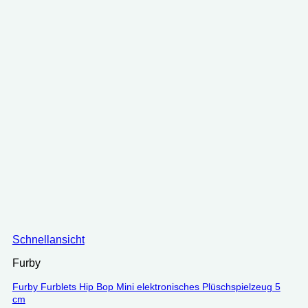
Schnellansicht
Furby
Furby Furblets Hip Bop Mini elektronisches Plüschspielzeug 5
cm