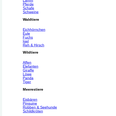
Lamm
Pferde
Schafe
Schweine
Waldtiere
Eichhörnchen
Eule
Fuchs
Igel
Reh & Hirsch
Wildtiere
Affen
Elefanten
Giraffe
Löwe
Panda
Tiger
Meerestiere
Eisbären
Pinguine
Robben & Seehunde
Schildkröten