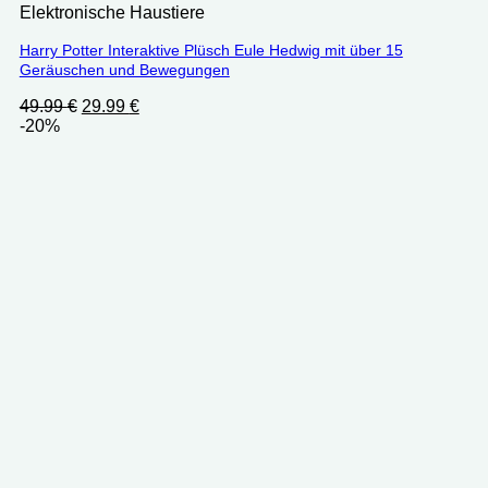
Elektronische Haustiere
Harry Potter Interaktive Plüsch Eule Hedwig mit über 15
Geräuschen und Bewegungen
Ursprünglicher
Aktueller
49.99
€
29.99
€
Preis
Preis
-20%
war:
ist:
49.99 €
29.99 €.