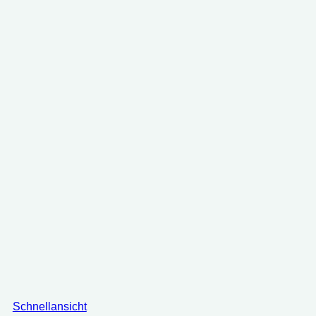
18.58 €
16.25 €.
Schnellansicht