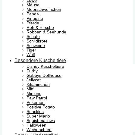
Löwe
Mäuse
Meerschweinchen
Panda
Pinguine
Pferde
Reh & Hirsche
Robben & Seehunde
Schafe
Schildkröte
Schweine
Tiger
Wolf
Besondere Kuscheltiere
Disney Kuscheltiere
Furby
Gabbys Dollhouse
Jellycat
Kikaninchen
Miffi
Minions
Paw Patrol
Pokémon
Positive Potato
Snackles
Super Mario
Squishmallows
Halloween
Weihnachten