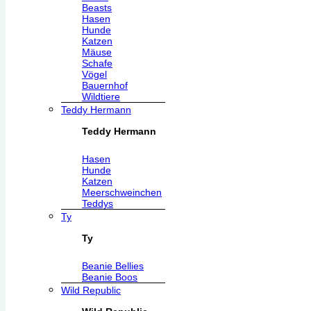
Beasts
Hasen
Hunde
Katzen
Mäuse
Schafe
Vögel
Bauernhof
Wildtiere
Teddy Hermann
Teddy Hermann
Hasen
Hunde
Katzen
Meerschweinchen
Teddys
Ty
Ty
Beanie Bellies
Beanie Boos
Wild Republic