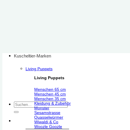
Zum
Inhalt
springen
Kuscheltier-Marken
Living Puppets
Living Puppets
Menschen 65 cm
Menschen 45 cm
Menschen 35 cm
Kleidung & Zubehör
Suchen
Monster
nach:
Sesamstrasse
Quasselwürmer
Wiwaldi & Co
Woozle Goozle