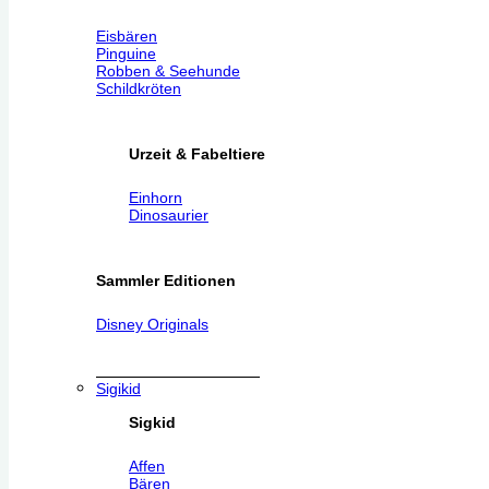
Eisbären
Pinguine
Robben & Seehunde
Schildkröten
Urzeit & Fabeltiere
Einhorn
Dinosaurier
Sammler Editionen
Disney Originals
Sigikid
Sigkid
Affen
Bären