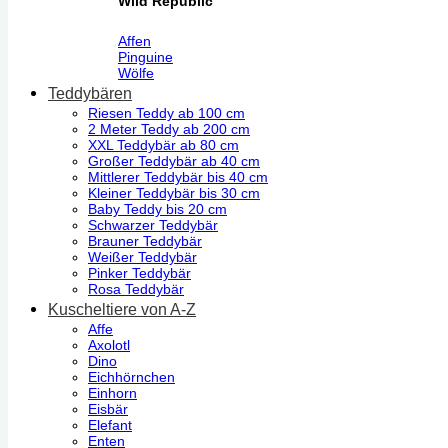
Wild Republic
Affen
Pinguine
Wölfe
Teddybären
Riesen Teddy ab 100 cm
2 Meter Teddy ab 200 cm
XXL Teddybär ab 80 cm
Großer Teddybär ab 40 cm
Mittlerer Teddybär bis 40 cm
Kleiner Teddybär bis 30 cm
Baby Teddy bis 20 cm
Schwarzer Teddybär
Brauner Teddybär
Weißer Teddybär
Pinker Teddybär
Rosa Teddybär
Kuscheltiere von A-Z
Affe
Axolotl
Dino
Eichhörnchen
Einhorn
Eisbär
Elefant
Enten