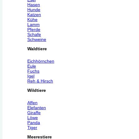
Hasen
Hunde
Katzen
Kühe
Lamm
Pferde
Schafe
Schweine
Waldtiere
Eichhörnchen
Eule
Fuchs
Igel
Reh & Hirsch
Wildtiere
Affen
Elefanten
Giraffe
Löwe
Panda
Tiger
Meerestiere