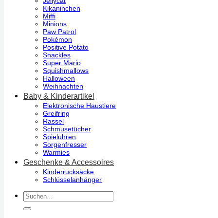
Jellycat
Kikaninchen
Miffi
Minions
Paw Patrol
Pokémon
Positive Potato
Snackles
Super Mario
Squishmallows
Halloween
Weihnachten
Baby & Kinderartikel
Elektronische Haustiere
Greifring
Rassel
Schmusetücher
Spieluhren
Sorgenfresser
Warmies
Geschenke & Accessoires
Kinderrucksäcke
Schlüsselanhänger
Suchen
nach: