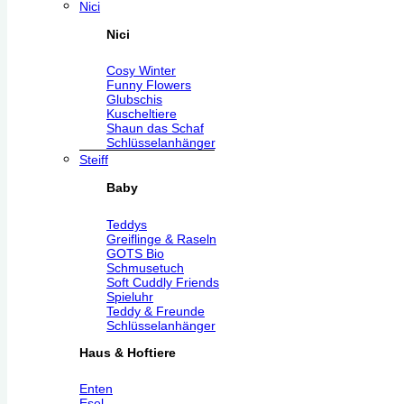
Nici
Nici
Cosy Winter
Funny Flowers
Glubschis
Kuscheltiere
Shaun das Schaf
Schlüsselanhänger
Steiff
Baby
Teddys
Greiflinge & Raseln
GOTS Bio
Schmusetuch
Soft Cuddly Friends
Spieluhr
Teddy & Freunde
Schlüsselanhänger
Haus & Hoftiere
Enten
Esel