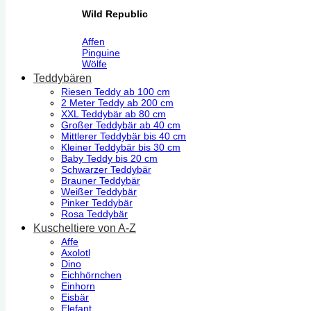
Wild Republic
Affen
Pinguine
Wölfe
Teddybären
Riesen Teddy ab 100 cm
2 Meter Teddy ab 200 cm
XXL Teddybär ab 80 cm
Großer Teddybär ab 40 cm
Mittlerer Teddybär bis 40 cm
Kleiner Teddybär bis 30 cm
Baby Teddy bis 20 cm
Schwarzer Teddybär
Brauner Teddybär
Weißer Teddybär
Pinker Teddybär
Rosa Teddybär
Kuscheltiere von A-Z
Affe
Axolotl
Dino
Eichhörnchen
Einhorn
Eisbär
Elefant