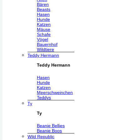
Bären
Beasts
Hasen
Hunde
Katzen
Mäuse
Schafe
Vögel
Bauernhof
Wildtiere
Teddy Hermann
Teddy Hermann
Hasen
Hunde
Katzen
Meerschweinchen
Teddys
Ty
Ty
Beanie Bellies
Beanie Boos
Wild Republic