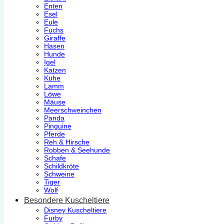
Enten
Esel
Eule
Fuchs
Giraffe
Hasen
Hunde
Igel
Katzen
Kühe
Lamm
Löwe
Mäuse
Meerschweinchen
Panda
Pinguine
Pferde
Reh & Hirsche
Robben & Seehunde
Schafe
Schildkröte
Schweine
Tiger
Wolf
Besondere Kuscheltiere
Disney Kuscheltiere
Furby