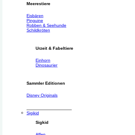
Meerestiere
Eisbären
Pinguine
Robben & Seehunde
Schildkröten
Urzeit & Fabeltiere
Einhorn
Dinosaurier
Sammler Editionen
Disney Originals
Sigikid
Sigkid
Affen