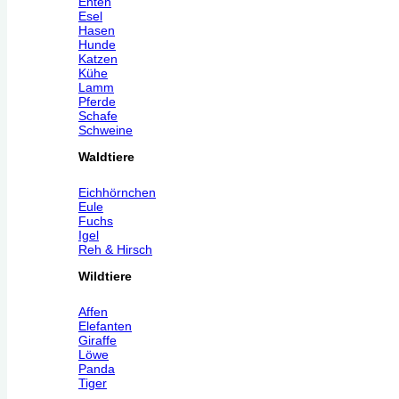
Enten
Esel
Hasen
Hunde
Katzen
Kühe
Lamm
Pferde
Schafe
Schweine
Waldtiere
Eichhörnchen
Eule
Fuchs
Igel
Reh & Hirsch
Wildtiere
Affen
Elefanten
Giraffe
Löwe
Panda
Tiger