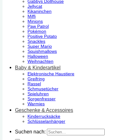
Gabbys Dollhouse
Jellycat
Kikaninchen
Miffi
Minions
Paw Patrol
Pokémon
Positive Potato
Snackles
Super Mario
Squishmallows
Halloween
Weihnachten
Baby & Kinderartikel
Elektronische Haustiere
Greifring
Rassel
Schmusetücher
Spieluhren
Sorgenfresser
Warmies
Geschenke & Accessoires
Kinderrucksäcke
Schlüsselanhänger
Suchen nach: