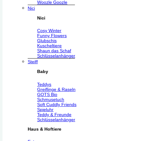
Woozle Goozle
Nici
Nici
Cosy Winter
Funny Flowers
Glubschis
Kuscheltiere
Shaun das Schaf
Schlüsselanhänger
Steiff
Baby
Teddys
Greiflinge & Raseln
GOTS Bio
Schmusetuch
Soft Cuddly Friends
Spieluhr
Teddy & Freunde
Schlüsselanhänger
Haus & Hoftiere