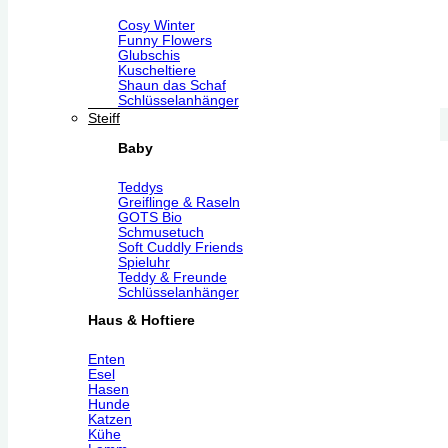
Cosy Winter
Funny Flowers
Glubschis
Kuscheltiere
Shaun das Schaf
Schlüsselanhänger
Steiff
Baby
Teddys
Greiflinge & Raseln
GOTS Bio
Schmusetuch
Soft Cuddly Friends
Spieluhr
Teddy & Freunde
Schlüsselanhänger
Haus & Hoftiere
Enten
Esel
Hasen
Hunde
Katzen
Kühe