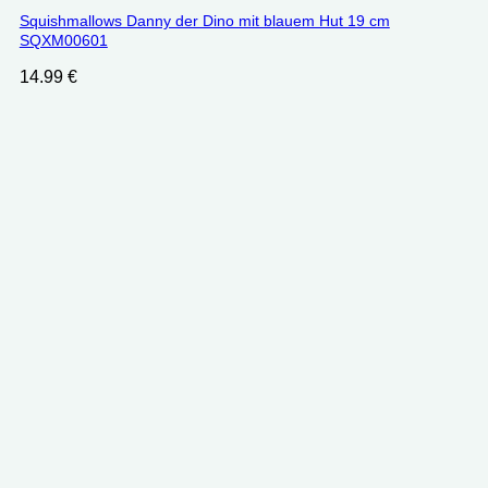
Squishmallows Danny der Dino mit blauem Hut 19 cm
‎SQXM00601
14.99
€