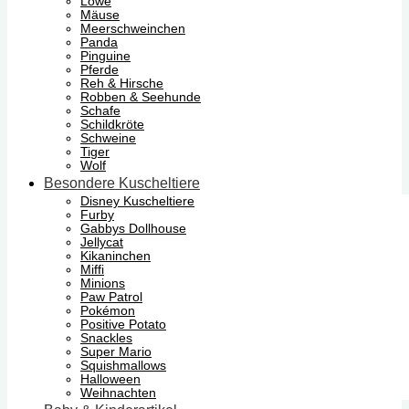
Löwe
Mäuse
Meerschweinchen
Panda
Pinguine
Pferde
Reh & Hirsche
Robben & Seehunde
Schafe
Schildkröte
Schweine
Tiger
Wolf
Besondere Kuscheltiere
Disney Kuscheltiere
Furby
Gabbys Dollhouse
Jellycat
Kikaninchen
Miffi
Minions
Paw Patrol
Pokémon
Positive Potato
Snackles
Super Mario
Squishmallows
Halloween
Weihnachten