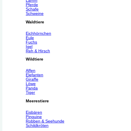
Lamm
Pferde
Schafe
Schweine
Waldtiere
Eichhörnchen
Eule
Fuchs
Igel
Reh & Hirsch
Wildtiere
Affen
Elefanten
Giraffe
Löwe
Panda
Tiger
Meerestiere
Eisbären
Pinguine
Robben & Seehunde
Schildkröten