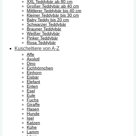
XXL Teddybär ab 80 cm
Großer Teddybär ab 40 cm
Mittlerer Teddybär bis 40 cm
Kleiner Teddybär bis 30 cm
Baby Teddy bis 20 cm
Schwarzer Teddybär
Brauner Teddybär
Weißer Teddybär
Pinker Teddybär
Rosa Teddybär
Kuscheltiere von A-Z
Affe
Axolotl
Dino
Eichhörnchen
Einhorn
Eisbär
Elefant
Enten
Esel
Eule
Fuchs
Giraffe
Hasen
Hunde
Igel
Katzen
Kühe
Lamm