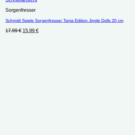
Sorgenfresser
Schmidt Spiele Sorgenfresser Tanja Edition Jingle Dolls 20 cm
Ursprünglicher
Aktueller
17.99
€
15.99
€
Preis
Preis
war:
ist:
17.99 €
15.99 €.