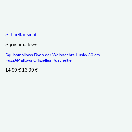
Schnellansicht
Squishmallows
Squishmallows Ryan der Weihnachts-Husky 30 cm
FuzzAMallows Offizielles Kuscheltier
Ursprünglicher
Aktueller
14.99
€
13.99
€
Preis
Preis
war:
ist:
14.99 €
13.99 €.