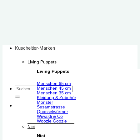
Zum
Inhalt
springen
Kuscheltier-Marken
Living Puppets
Living Puppets
Menschen 65 cm
Suchen
Menschen 45 cm
Menschen 35 cm
nach:
Kleidung & Zubehör
Monster
Sesamstrasse
Quasselwürmer
Wiwaldi & Co
Woozle Goozle
Nici
Nici