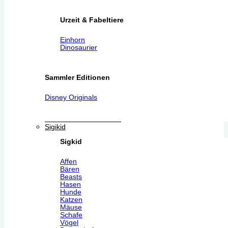
Urzeit & Fabeltiere
Einhorn
Dinosaurier
Sammler Editionen
Disney Originals
Sigikid
Sigkid
Affen
Bären
Beasts
Hasen
Hunde
Katzen
Mäuse
Schafe
Vögel