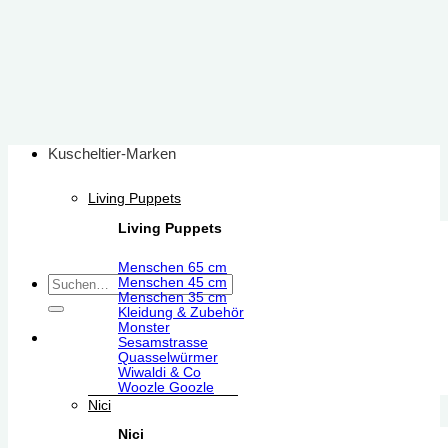
Zum
Inhalt
springen
Kuscheltier-Marken
Living Puppets
Living Puppets
Menschen 65 cm
Suchen
Menschen 45 cm
Menschen 35 cm
nach:
Kleidung & Zubehör
Monster
Sesamstrasse
Quasselwürmer
Wiwaldi & Co
Woozle Goozle
Nici
Nici