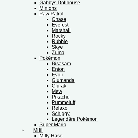
Gabbys Dollhouse
Minions
Paw Patrol
Chase
Everest
Marshall
Rocky
Rubble
Skye
Zuma
Pokémon
Bisasam
Enton
Evoli
Glumanda
Glurak
Mew
Pikachu
Pummeluff
Relaxo
Schiggy
Legendäre Pokémon
Super Mario
Miffi
Miffy Hase