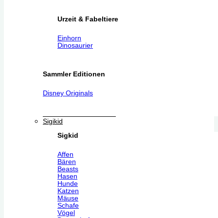
Urzeit & Fabeltiere
Einhorn
Dinosaurier
Sammler Editionen
Disney Originals
Sigikid
Sigkid
Affen
Bären
Beasts
Hasen
Hunde
Katzen
Mäuse
Schafe
Vögel