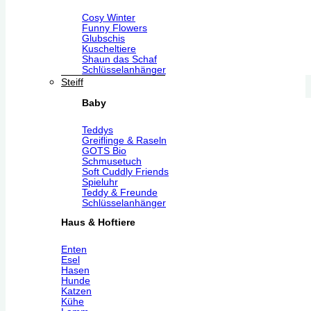
Cosy Winter
Funny Flowers
Glubschis
Kuscheltiere
Shaun das Schaf
Schlüsselanhänger
Steiff
Baby
Teddys
Greiflinge & Raseln
GOTS Bio
Schmusetuch
Soft Cuddly Friends
Spieluhr
Teddy & Freunde
Schlüsselanhänger
Haus & Hoftiere
Enten
Esel
Hasen
Hunde
Katzen
Kühe