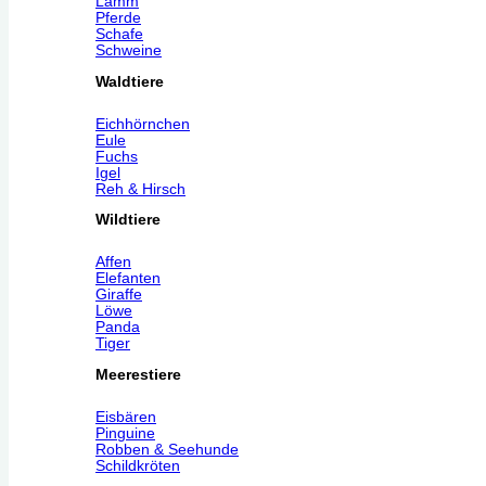
Lamm
Pferde
Schafe
Schweine
Waldtiere
Eichhörnchen
Eule
Fuchs
Igel
Reh & Hirsch
Wildtiere
Affen
Elefanten
Giraffe
Löwe
Panda
Tiger
Meerestiere
Eisbären
Pinguine
Robben & Seehunde
Schildkröten