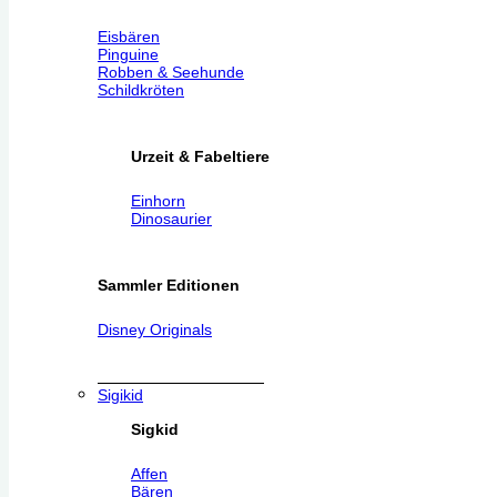
Eisbären
Pinguine
Robben & Seehunde
Schildkröten
Urzeit & Fabeltiere
Einhorn
Dinosaurier
Sammler Editionen
Disney Originals
Sigikid
Sigkid
Affen
Bären