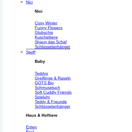
Nici
Nici
Cosy Winter
Funny Flowers
Glubschis
Kuscheltiere
Shaun das Schaf
Schlüsselanhänger
Steiff
Baby
Teddys
Greiflinge & Raseln
GOTS Bio
Schmusetuch
Soft Cuddly Friends
Spieluhr
Teddy & Freunde
Schlüsselanhänger
Haus & Hoftiere
Enten
Esel