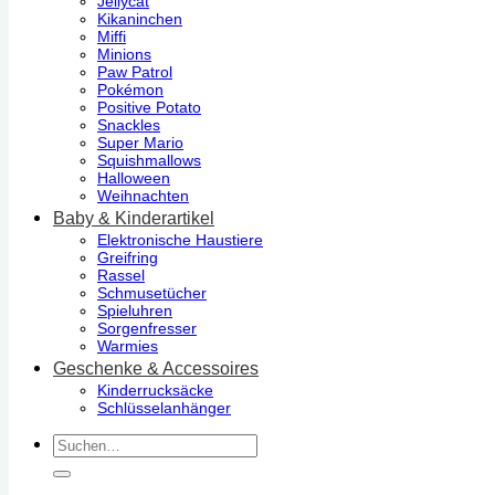
Jellycat
Kikaninchen
Miffi
Minions
Paw Patrol
Pokémon
Positive Potato
Snackles
Super Mario
Squishmallows
Halloween
Weihnachten
Baby & Kinderartikel
Elektronische Haustiere
Greifring
Rassel
Schmusetücher
Spieluhren
Sorgenfresser
Warmies
Geschenke & Accessoires
Kinderrucksäcke
Schlüsselanhänger
Suchen
nach: