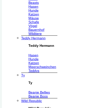
Beasts
Hasen
Hunde
Katzen
Mäuse
Schafe
Vögel
Bauernhof
Wildtiere
Teddy Hermann
Teddy Hermann
Hasen
Hunde
Katzen
Meerschweinchen
Teddys
Ty
Ty
Beanie Bellies
Beanie Boos
Wild Republic