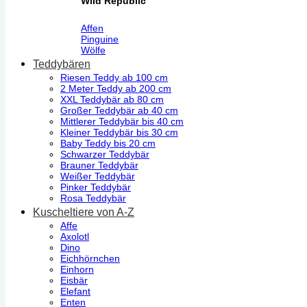
Wild Republic
Affen
Pinguine
Wölfe
Teddybären
Riesen Teddy ab 100 cm
2 Meter Teddy ab 200 cm
XXL Teddybär ab 80 cm
Großer Teddybär ab 40 cm
Mittlerer Teddybär bis 40 cm
Kleiner Teddybär bis 30 cm
Baby Teddy bis 20 cm
Schwarzer Teddybär
Brauner Teddybär
Weißer Teddybär
Pinker Teddybär
Rosa Teddybär
Kuscheltiere von A-Z
Affe
Axolotl
Dino
Eichhörnchen
Einhorn
Eisbär
Elefant
Enten