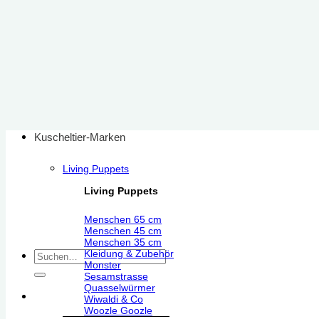
Zum
Inhalt
springen
Kuscheltier-Marken
Living Puppets
Living Puppets
Menschen 65 cm
Menschen 45 cm
Menschen 35 cm
Kleidung & Zubehör
Suchen
Monster
nach:
Sesamstrasse
Quasselwürmer
Wiwaldi & Co
Woozle Goozle