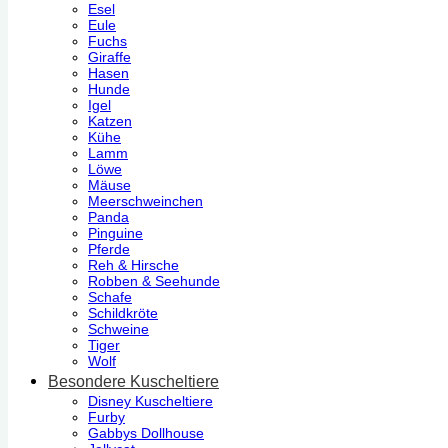
Esel
Eule
Fuchs
Giraffe
Hasen
Hunde
Igel
Katzen
Kühe
Lamm
Löwe
Mäuse
Meerschweinchen
Panda
Pinguine
Pferde
Reh & Hirsche
Robben & Seehunde
Schafe
Schildkröte
Schweine
Tiger
Wolf
Besondere Kuscheltiere
Disney Kuscheltiere
Furby
Gabbys Dollhouse