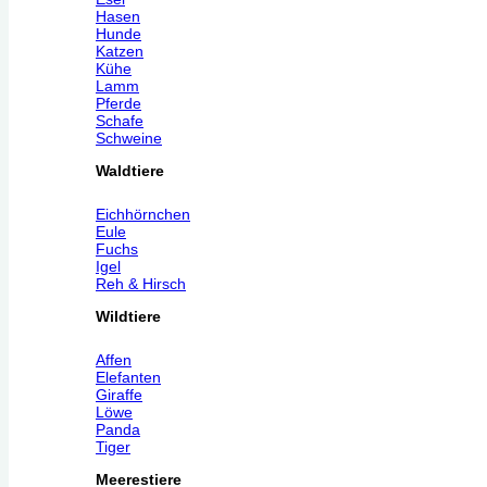
Hasen
Hunde
Katzen
Kühe
Lamm
Pferde
Schafe
Schweine
Waldtiere
Eichhörnchen
Eule
Fuchs
Igel
Reh & Hirsch
Wildtiere
Affen
Elefanten
Giraffe
Löwe
Panda
Tiger
Meerestiere