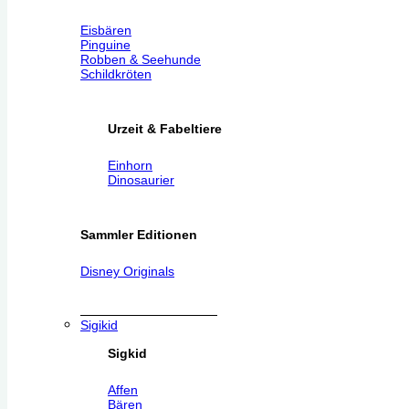
Eisbären
Pinguine
Robben & Seehunde
Schildkröten
Urzeit & Fabeltiere
Einhorn
Dinosaurier
Sammler Editionen
Disney Originals
Sigikid
Sigkid
Affen
Bären