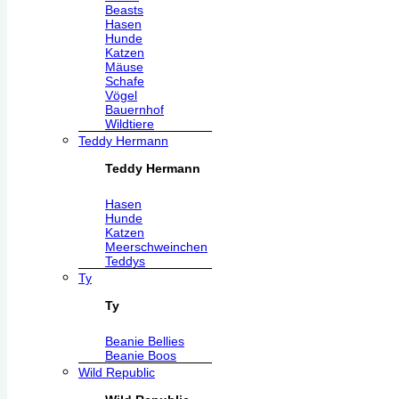
Beasts
Hasen
Hunde
Katzen
Mäuse
Schafe
Vögel
Bauernhof
Wildtiere
Teddy Hermann
Teddy Hermann
Hasen
Hunde
Katzen
Meerschweinchen
Teddys
Ty
Ty
Beanie Bellies
Beanie Boos
Wild Republic