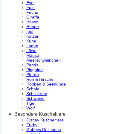
Esel
Eule
Fuchs
Giraffe
Hasen
Hunde
Igel
Katzen
Kühe
Lamm
Löwe
Mäuse
Meerschweinchen
Panda
Pinguine
Pferde
Reh & Hirsche
Robben & Seehunde
Schafe
Schildkröte
Schweine
Tiger
Wolf
Besondere Kuscheltiere
Disney Kuscheltiere
Furby
Gabbys Dollhouse