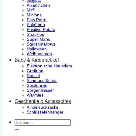
Jellycat
Kikaninchen
Miffi
Minions
Paw Patrol
Pokémon
Positive Potato
Snackles
Super Mario
Squishmallows
Halloween
Weihnachten
Baby & Kinderartikel
Elektronische Haustiere
Greifring
Rassel
Schmusetücher
Spieluhren
Sorgenfresser
Warmies
Geschenke & Accessoires
Kinderrucksäcke
Schlüsselanhänger
Suchen
nach: