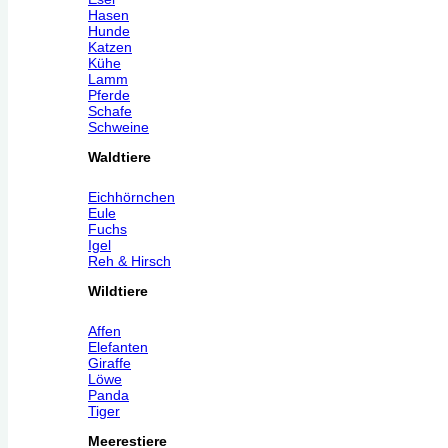
Hasen
Hunde
Katzen
Kühe
Lamm
Pferde
Schafe
Schweine
Waldtiere
Eichhörnchen
Eule
Fuchs
Igel
Reh & Hirsch
Wildtiere
Affen
Elefanten
Giraffe
Löwe
Panda
Tiger
Meerestiere