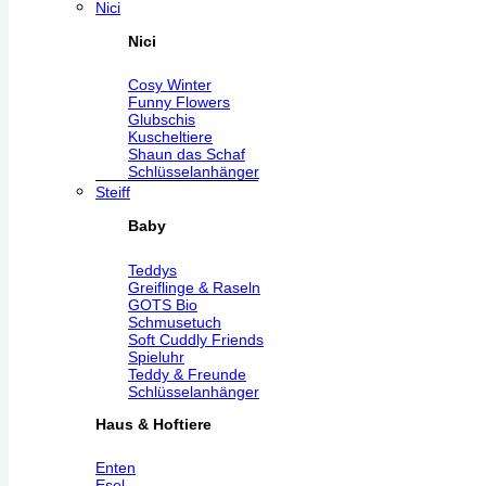
Nici
Nici
Cosy Winter
Funny Flowers
Glubschis
Kuscheltiere
Shaun das Schaf
Schlüsselanhänger
Steiff
Baby
Teddys
Greiflinge & Raseln
GOTS Bio
Schmusetuch
Soft Cuddly Friends
Spieluhr
Teddy & Freunde
Schlüsselanhänger
Haus & Hoftiere
Enten
Esel