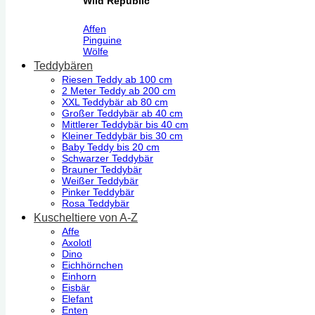
Wild Republic
Affen
Pinguine
Wölfe
Teddybären
Riesen Teddy ab 100 cm
2 Meter Teddy ab 200 cm
XXL Teddybär ab 80 cm
Großer Teddybär ab 40 cm
Mittlerer Teddybär bis 40 cm
Kleiner Teddybär bis 30 cm
Baby Teddy bis 20 cm
Schwarzer Teddybär
Brauner Teddybär
Weißer Teddybär
Pinker Teddybär
Rosa Teddybär
Kuscheltiere von A-Z
Affe
Axolotl
Dino
Eichhörnchen
Einhorn
Eisbär
Elefant
Enten