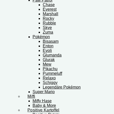
Paw Patrol
Chase
Everest
Marshall
Rocky
Rubble
Skye
Zuma
Pokémon
Bisasam
Enton
Evoli
Glumanda
Glurak
Mew
Pikachu
Pummeluff
Relaxo
Schiggy
Legendäre Pokémon
Super Mario
Miffi
Miffy Hase
Baby & More
Positive Kartoffel