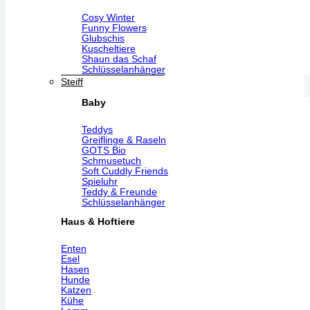
Cosy Winter
Funny Flowers
Glubschis
Kuscheltiere
Shaun das Schaf
Schlüsselanhänger
Steiff
Baby
Teddys
Greiflinge & Raseln
GOTS Bio
Schmusetuch
Soft Cuddly Friends
Spieluhr
Teddy & Freunde
Schlüsselanhänger
Haus & Hoftiere
Enten
Esel
Hasen
Hunde
Katzen
Kühe