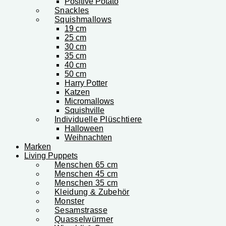
Positive Potato
Snackles
Squishmallows
19 cm
25 cm
30 cm
35 cm
40 cm
50 cm
Harry Potter
Katzen
Micromallows
Squishville
Individuelle Plüschtiere
Halloween
Weihnachten
Marken
Living Puppets
Menschen 65 cm
Menschen 45 cm
Menschen 35 cm
Kleidung & Zubehör
Monster
Sesamstrasse
Quasselwürmer