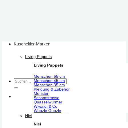
Zum
Inhalt
springen
Kuscheltier-Marken
Living Puppets
Living Puppets
Menschen 65 cm
Suchen
Menschen 45 cm
Menschen 35 cm
nach:
Kleidung & Zubehör
Monster
Sesamstrasse
Quasselwürmer
Wiwaldi & Co
Woozle Goozle
Nici
Nici