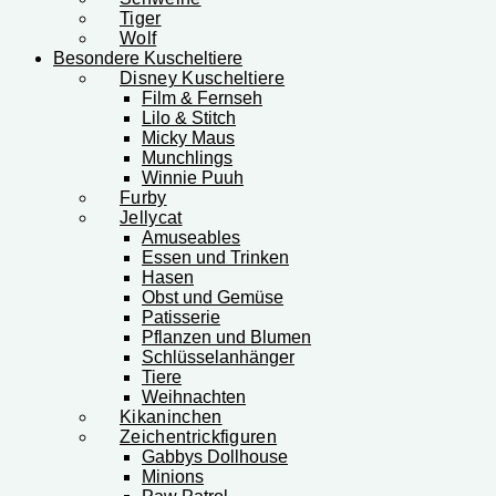
Tiger
Wolf
Besondere Kuscheltiere
Disney Kuscheltiere
Film & Fernseh
Lilo & Stitch
Micky Maus
Munchlings
Winnie Puuh
Furby
Jellycat
Amuseables
Essen und Trinken
Hasen
Obst und Gemüse
Patisserie
Pflanzen und Blumen
Schlüsselanhänger
Tiere
Weihnachten
Kikaninchen
Zeichentrickfiguren
Gabbys Dollhouse
Minions