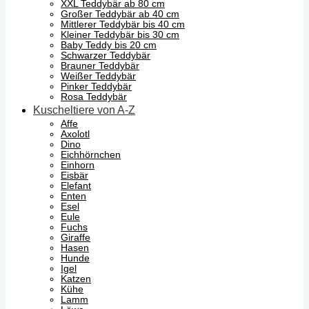
XXL Teddybär ab 80 cm
Großer Teddybär ab 40 cm
Mittlerer Teddybär bis 40 cm
Kleiner Teddybär bis 30 cm
Baby Teddy bis 20 cm
Schwarzer Teddybär
Brauner Teddybär
Weißer Teddybär
Pinker Teddybär
Rosa Teddybär
Kuscheltiere von A-Z
Affe
Axolotl
Dino
Eichhörnchen
Einhorn
Eisbär
Elefant
Enten
Esel
Eule
Fuchs
Giraffe
Hasen
Hunde
Igel
Katzen
Kühe
Lamm