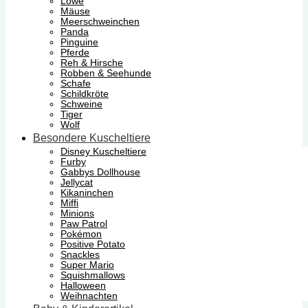
Löwe
Mäuse
Meerschweinchen
Panda
Pinguine
Pferde
Reh & Hirsche
Robben & Seehunde
Schafe
Schildkröte
Schweine
Tiger
Wolf
Besondere Kuscheltiere
Disney Kuscheltiere
Furby
Gabbys Dollhouse
Jellycat
Kikaninchen
Miffi
Minions
Paw Patrol
Pokémon
Positive Potato
Snackles
Super Mario
Squishmallows
Halloween
Weihnachten