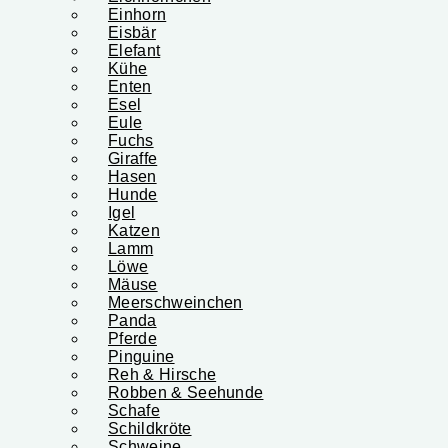
Einhorn
Eisbär
Elefant
Kühe
Enten
Esel
Eule
Fuchs
Giraffe
Hasen
Hunde
Igel
Katzen
Lamm
Löwe
Mäuse
Meerschweinchen
Panda
Pferde
Pinguine
Reh & Hirsche
Robben & Seehunde
Schafe
Schildkröte
Schweine