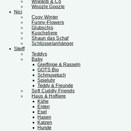
Wiwaldi & Co
Woozle Goozle
Nici
Cosy Winter
Funny-Flowers
Glubschis
Kuscheliere
Shaun das Schaf
Schlüsselanhänger
Steiff
Teddys
Baby
Greiflinge & Rasseln
GOTS Bio
Schmusetuch
Spieluhr
Teddy & Freunde
Soft Cuddly Friends
Haus & Hoftiere
Kühe
Enten
Esel
Hasen
Katzen
Hunde