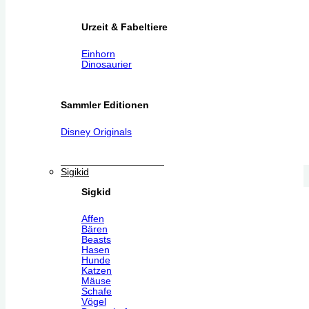
Urzeit & Fabeltiere
Einhorn
Dinosaurier
Sammler Editionen
Disney Originals
Sigikid
Sigkid
Affen
Bären
Beasts
Hasen
Hunde
Katzen
Mäuse
Schafe
Vögel