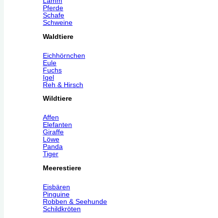
Lamm
Pferde
Schafe
Schweine
Waldtiere
Eichhörnchen
Eule
Fuchs
Igel
Reh & Hirsch
Wildtiere
Affen
Elefanten
Giraffe
Löwe
Panda
Tiger
Meerestiere
Eisbären
Pinguine
Robben & Seehunde
Schildkröten