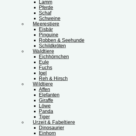
Lamm
Pferde
Schaf
Schweine
Meerestiere
Eisbär
Pinguine
Robben & Seehunde
Schildkröten
Waldtiere
Eichhörnchen
Eule
Fuchs
Igel
Reh & Hirsch
Wildtiere
Affen
Elefanten
Giraffe
Löwe
Panda
Tiger
Urzeit & Fabeltiere
Dinosaurier
Einhorn