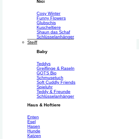
Nici
Cosy Winter
Funny Flowers
Glubschis
Kuscheltiere
Shaun das Schaf
Schlüsselanhänger
Steiff
Baby
Teddys
Greiflinge & Raseln
GOTS Bio
Schmusetuch
Soft Cuddly Friends
Spieluhr
Teddy & Freunde
Schlüsselanhänger
Haus & Hoftiere
Enten
Esel
Hasen
Hunde
Katzen