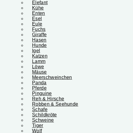
Elefant
Kühe
Enten
Esel
Eule
Fuchs
Giraffe
Hasen
Hunde
Igel
Katzen
Lamm
Löwe
Mäuse
Meerschweinchen
Panda
Pferde
Pinguine
Reh & Hirsche
Robben & Seehunde
Schafe
Schildkröte
Schweine
Tiger
Wolf