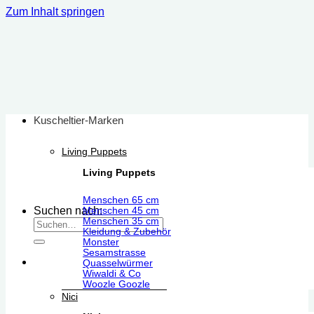
Zum Inhalt springen
Kuscheltier-Marken
Living Puppets
Living Puppets
Menschen 65 cm
Suchen nach:
Menschen 45 cm
Menschen 35 cm
Kleidung & Zubehör
Monster
Sesamstrasse
Quasselwürmer
Wiwaldi & Co
Woozle Goozle
Nici