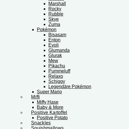
Marshall
Rocky
Rubble
Skye
Zuma
Pokémon
Bisasam
Enton
Evoli
Glumanda
Glurak
Mew
Pikachu
Pummeluff
Relaxo
Schiggy
Legendäre Pokémon
Super Mario
Miffi
Miffy Hase
Baby & More
Positive Kartoffel
Positive Potato
Snackles
Squishmallows