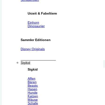
Urzeit & Fabeltiere
Einhorn
Dinosaurier
Sammler Editionen
Disney Originals
Sigikid
Sigkid
Affen
Bären
Beasts
Hasen
Hunde
Katzen
Mäuse
Schafe