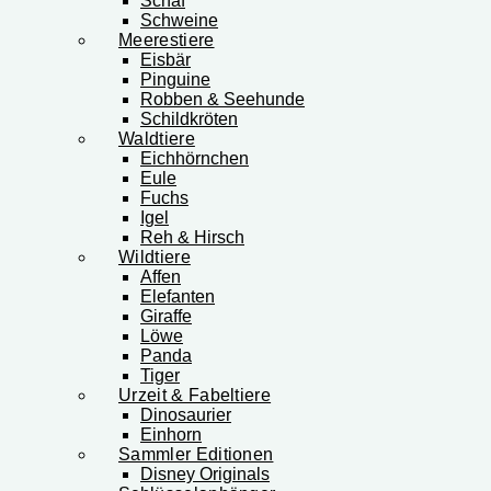
Schaf
Schweine
Meerestiere
Eisbär
Pinguine
Robben & Seehunde
Schildkröten
Waldtiere
Eichhörnchen
Eule
Fuchs
Igel
Reh & Hirsch
Wildtiere
Affen
Elefanten
Giraffe
Löwe
Panda
Tiger
Urzeit & Fabeltiere
Dinosaurier
Einhorn
Sammler Editionen
Disney Originals