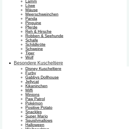
Lamm
Löwe
Mäuse
Meerschweinchen
Panda
Pinguine
Pferde
Reh & Hirsche
Robben & Seehunde
Schafe
Schildkröte
Schweine
Tiger
Wolf
Besondere Kuscheltiere
Disney Kuscheltiere
Furby
Gabbys Dollhouse
Jellycat
Kikaninchen
Miffi
Minions
Paw Patrol
Pokémon
Positive Potato
Snackles
Super Mario
Squishmallows
Halloween