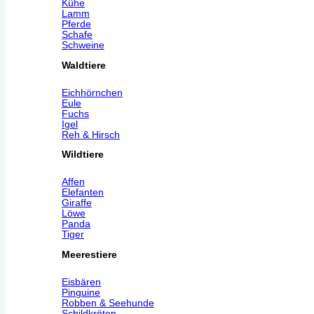
Kühe
Lamm
Pferde
Schafe
Schweine
Waldtiere
Eichhörnchen
Eule
Fuchs
Igel
Reh & Hirsch
Wildtiere
Affen
Elefanten
Giraffe
Löwe
Panda
Tiger
Meerestiere
Eisbären
Pinguine
Robben & Seehunde
Schildkröten