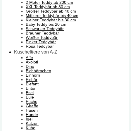
2 Meter Teddy ab 200 cm
XXL Teddybär ab 80 cm
Großer Teddybär ab 40 cm
Mittlerer Teddybär bis 40 cm
Kleiner Teddybär bis 30 cm
Baby Teddy bis 20 cm
Schwarzer Teddybär
Brauner Teddybär
Weißer Teddybär
Pinker Teddybär
Rosa Teddybär
Kuscheltiere von A-Z
Affe
Axolotl
Dino
Eichhörnchen
Einhorn
Eisbär
Elefant
Enten
Esel
Eule
Fuchs
Giraffe
Hasen
Hunde
Igel
Katzen
Kühe