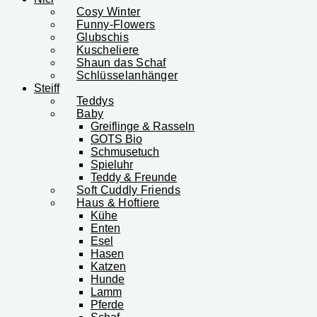
Cosy Winter
Funny-Flowers
Glubschis
Kuscheliere
Shaun das Schaf
Schlüsselanhänger
Steiff
Teddys
Baby
Greiflinge & Rasseln
GOTS Bio
Schmusetuch
Spieluhr
Teddy & Freunde
Soft Cuddly Friends
Haus & Hoftiere
Kühe
Enten
Esel
Hasen
Katzen
Hunde
Lamm
Pferde