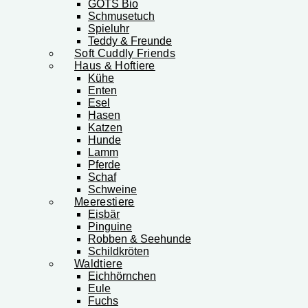
GOTS Bio
Schmusetuch
Spieluhr
Teddy & Freunde
Soft Cuddly Friends
Haus & Hoftiere
Kühe
Enten
Esel
Hasen
Katzen
Hunde
Lamm
Pferde
Schaf
Schweine
Meerestiere
Eisbär
Pinguine
Robben & Seehunde
Schildkröten
Waldtiere
Eichhörnchen
Eule
Fuchs