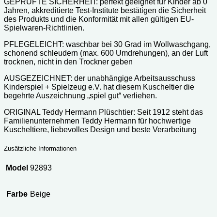
GEPRÜFTE SICHERHEIT: perfekt geeignet für Kinder ab 0
Jahren, akkreditierte Test-Institute bestätigen die Sicherheit
des Produkts und die Konformität mit allen gültigen EU-
Spielwaren-Richtlinien.
PFLEGELEICHT: waschbar bei 30 Grad im Wollwaschgang,
schonend schleudern (max. 600 Umdrehungen), an der Luft
trocknen, nicht in den Trockner geben
AUSGEZEICHNET: der unabhängige Arbeitsausschuss
Kinderspiel + Spielzeug e.V. hat diesem Kuscheltier die
begehrte Auszeichnung „spiel gut“ verliehen.
ORIGINAL Teddy Hermann Plüschtier: Seit 1912 steht das
Familienunternehmen Teddy Hermann für hochwertige
Kuscheltiere, liebevolles Design und beste Verarbeitung
Zusätzliche Informationen
Model
92893
Farbe
Beige