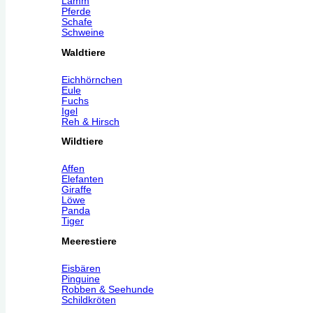
Lamm
Pferde
Schafe
Schweine
Waldtiere
Eichhörnchen
Eule
Fuchs
Igel
Reh & Hirsch
Wildtiere
Affen
Elefanten
Giraffe
Löwe
Panda
Tiger
Meerestiere
Eisbären
Pinguine
Robben & Seehunde
Schildkröten