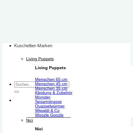
Zum
Inhalt
springen
Kuscheltier-Marken
Living Puppets
Living Puppets
Menschen 65 cm
Suchen
Menschen 45 cm
Menschen 35 cm
nach:
Kleidung & Zubehör
Monster
Sesamstrasse
Quasselwürmer
Wiwaldi & Co
Woozle Goozle
Nici
Nici