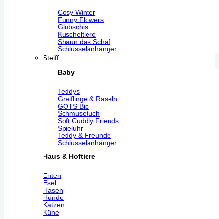
Cosy Winter
Funny Flowers
Glubschis
Kuscheltiere
Shaun das Schaf
Schlüsselanhänger
Steiff
Baby
Teddys
Greiflinge & Raseln
GOTS Bio
Schmusetuch
Soft Cuddly Friends
Spieluhr
Teddy & Freunde
Schlüsselanhänger
Haus & Hoftiere
Enten
Esel
Hasen
Hunde
Katzen
Kühe