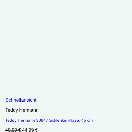
Schnellansicht
Teddy Hermann
Teddy Hermann 93847 Schlenker-Hase, 45 cm
Ursprünglicher
Aktueller
49.99
€
44.99
€