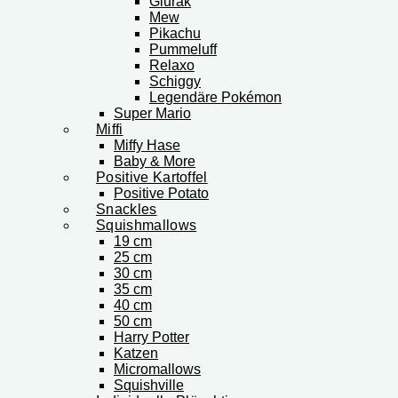
Glurak
Mew
Pikachu
Pummeluff
Relaxo
Schiggy
Legendäre Pokémon
Super Mario
Miffi
Miffy Hase
Baby & More
Positive Kartoffel
Positive Potato
Snackles
Squishmallows
19 cm
25 cm
30 cm
35 cm
40 cm
50 cm
Harry Potter
Katzen
Micromallows
Squishville