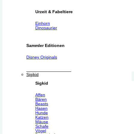
Urzeit & Fabeltiere
Einhorn
Dinosaurier
Sammler Editionen
Disney Originals
Sigikid
Sigkid
Affen
Bären
Beasts
Hasen
Hunde
Katzen
Mäuse
Schafe
Vögel