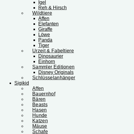
Igel
Reh & Hirsch
Wildtiere
Affen
Elefanten
Giraffe
Löwe
Panda
Tiger
Urzeit & Fabeltiere
Dinosaurier
Einhorn
Sammler Editionen
Disney Originals
Schlüsselanhänger
Sigikid
Affen
Bauernhof
Bären
Beasts
Hasen
Hunde
Katzen
Mäuse
Schafe