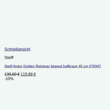
Schnellansicht
Steiff
Steiff Andor Golden Retriever liegend hellbraun 45 cm 076947
Ursprünglicher
Aktueller
139.00
€
115.89
€
Preis
Preis
-10%
war:
ist:
139.00 €
115.89 €.