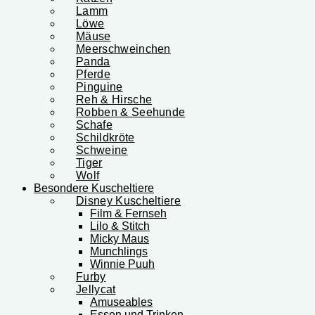
Lamm
Löwe
Mäuse
Meerschweinchen
Panda
Pferde
Pinguine
Reh & Hirsche
Robben & Seehunde
Schafe
Schildkröte
Schweine
Tiger
Wolf
Besondere Kuscheltiere
Disney Kuscheltiere
Film & Fernseh
Lilo & Stitch
Micky Maus
Munchlings
Winnie Puuh
Furby
Jellycat
Amuseables
Essen und Trinken