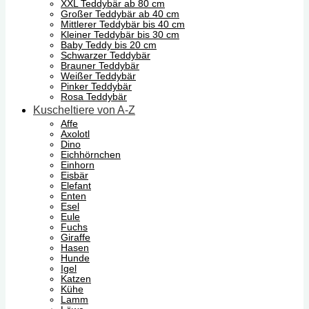
XXL Teddybär ab 80 cm
Großer Teddybär ab 40 cm
Mittlerer Teddybär bis 40 cm
Kleiner Teddybär bis 30 cm
Baby Teddy bis 20 cm
Schwarzer Teddybär
Brauner Teddybär
Weißer Teddybär
Pinker Teddybär
Rosa Teddybär
Kuscheltiere von A-Z
Affe
Axolotl
Dino
Eichhörnchen
Einhorn
Eisbär
Elefant
Enten
Esel
Eule
Fuchs
Giraffe
Hasen
Hunde
Igel
Katzen
Kühe
Lamm