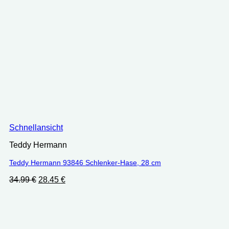
Schnellansicht
Teddy Hermann
Teddy Hermann 93846 Schlenker-Hase, 28 cm
Ursprünglicher
Aktueller
34.99
€
28.45
€
Preis
Preis
war:
ist:
34.99 €
28.45 €.