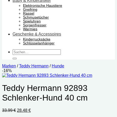
Baby & Kinderartikel
Elektronische Haustiere
Greifring
Rassel
Schmusetücher
Spieluhren
Sorgenfresser
Warmies
Geschenke & Accessoires
Kinderrucksäcke
Schlüsselanhänger
Suchen
nach:
Marken
/
Teddy Hermann
/
Hunde
-16%
Teddy Hermann 92893
Schlenker-Hund 40 cm
Ursprünglicher
Aktueller
33.99
€
28.48
€
Preis
Preis