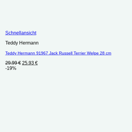
Schnellansicht
Teddy Hermann
Teddy Hermann 91967 Jack Russell Terrier Welpe 28 cm
Ursprünglicher
Aktueller
29.99
€
25.93
€
Preis
Preis
-19%
war:
ist:
29.99 €
25.93 €.