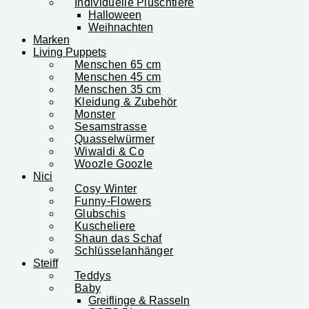
Individuelle Plüschtiere
Halloween
Weihnachten
Marken
Living Puppets
Menschen 65 cm
Menschen 45 cm
Menschen 35 cm
Kleidung & Zubehör
Monster
Sesamstrasse
Quasselwürmer
Wiwaldi & Co
Woozle Goozle
Nici
Cosy Winter
Funny-Flowers
Glubschis
Kuscheliere
Shaun das Schaf
Schlüsselanhänger
Steiff
Teddys
Baby
Greiflinge & Rasseln