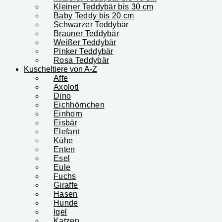
Kleiner Teddybär bis 30 cm
Baby Teddy bis 20 cm
Schwarzer Teddybär
Brauner Teddybär
Weißer Teddybär
Pinker Teddybär
Rosa Teddybär
Kuscheltiere von A-Z
Affe
Axolotl
Dino
Eichhörnchen
Einhorn
Eisbär
Elefant
Kühe
Enten
Esel
Eule
Fuchs
Giraffe
Hasen
Hunde
Igel
Katzen