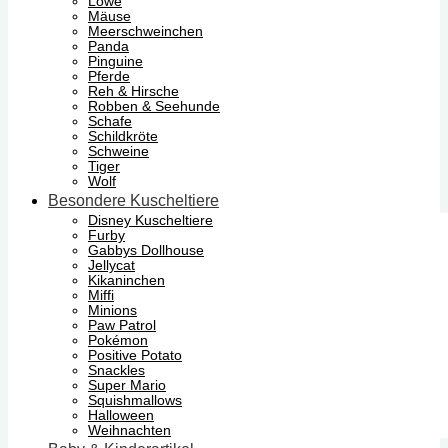
Löwe
Mäuse
Meerschweinchen
Panda
Pinguine
Pferde
Reh & Hirsche
Robben & Seehunde
Schafe
Schildkröte
Schweine
Tiger
Wolf
Besondere Kuscheltiere
Disney Kuscheltiere
Furby
Gabbys Dollhouse
Jellycat
Kikaninchen
Miffi
Minions
Paw Patrol
Pokémon
Positive Potato
Snackles
Super Mario
Squishmallows
Halloween
Weihnachten