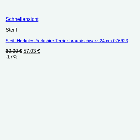
Schnellansicht
Steiff
Steiff Herkules Yorkshire Terrier braun/schwarz 24 cm 076923
Ursprünglicher
Aktueller
69.90
€
57.03
€
Preis
Preis
-17%
war:
ist:
69.90 €
57.03 €.