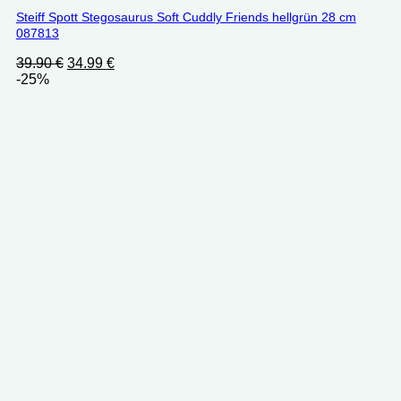
Steiff Spott Stegosaurus Soft Cuddly Friends hellgrün 28 cm
087813
Ursprünglicher
Aktueller
39.90
€
34.99
€
Preis
Preis
-25%
war:
ist:
39.90 €
34.99 €.