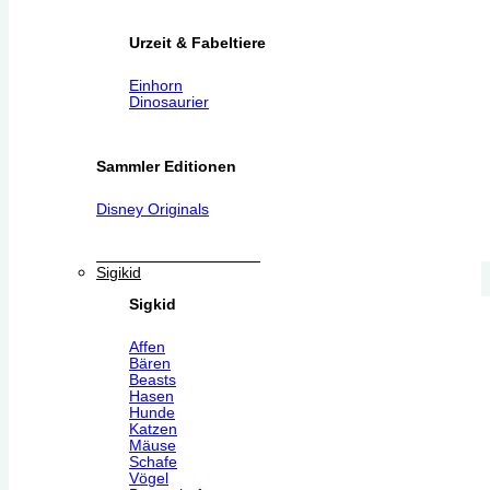
Urzeit & Fabeltiere
Einhorn
Dinosaurier
Sammler Editionen
Disney Originals
Sigikid
Sigkid
Affen
Bären
Beasts
Hasen
Hunde
Katzen
Mäuse
Schafe
Vögel