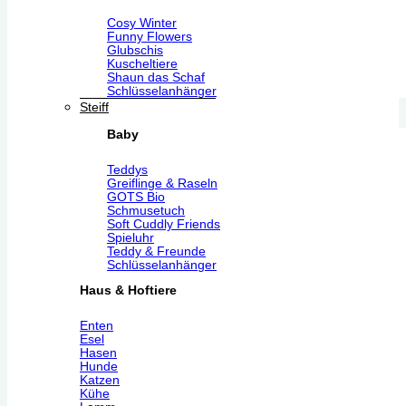
Cosy Winter
Funny Flowers
Glubschis
Kuscheltiere
Shaun das Schaf
Schlüsselanhänger
Steiff
Baby
Teddys
Greiflinge & Raseln
GOTS Bio
Schmusetuch
Soft Cuddly Friends
Spieluhr
Teddy & Freunde
Schlüsselanhänger
Haus & Hoftiere
Enten
Esel
Hasen
Hunde
Katzen
Kühe