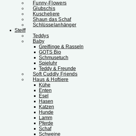
Funny-Flowers
Glubschis
Kuscheliere
Shaun das Schaf
Schlüsselanhänger
Steiff
Teddys
Baby
Greiflinge & Rasseln
GOTS Bio
Schmusetuch
Spieluhr
Teddy & Freunde
Soft Cuddly Friends
Haus & Hoftiere
Kühe
Enten
Esel
Hasen
Katzen
Hunde
Lamm
Pferde
Schaf
Schweine