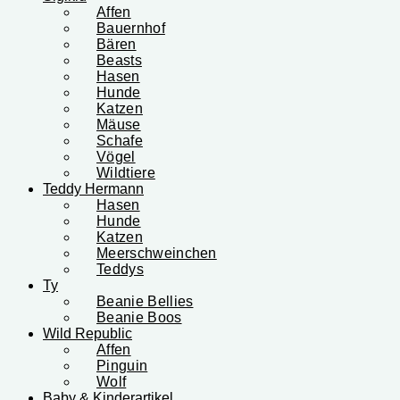
Affen
Bauernhof
Bären
Beasts
Hasen
Hunde
Katzen
Mäuse
Schafe
Vögel
Wildtiere
Teddy Hermann
Hasen
Hunde
Katzen
Meerschweinchen
Teddys
Ty
Beanie Bellies
Beanie Boos
Wild Republic
Affen
Pinguin
Wolf
Baby & Kinderartikel