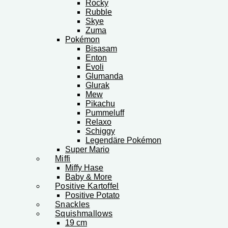
Rocky
Rubble
Skye
Zuma
Pokémon
Bisasam
Enton
Evoli
Glumanda
Glurak
Mew
Pikachu
Pummeluff
Relaxo
Schiggy
Legendäre Pokémon
Super Mario
Miffi
Miffy Hase
Baby & More
Positive Kartoffel
Positive Potato
Snackles
Squishmallows
19 cm