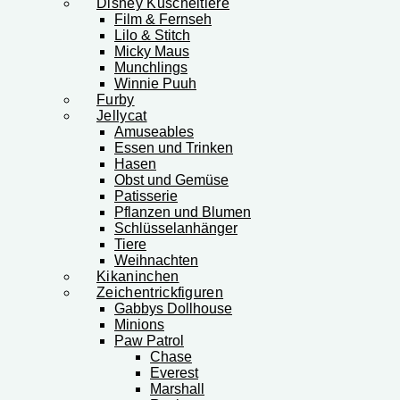
Disney Kuscheltiere
Film & Fernseh
Lilo & Stitch
Micky Maus
Munchlings
Winnie Puuh
Furby
Jellycat
Amuseables
Essen und Trinken
Hasen
Obst und Gemüse
Patisserie
Pflanzen und Blumen
Schlüsselanhänger
Tiere
Weihnachten
Kikaninchen
Zeichentrickfiguren
Gabbys Dollhouse
Minions
Paw Patrol
Chase
Everest
Marshall