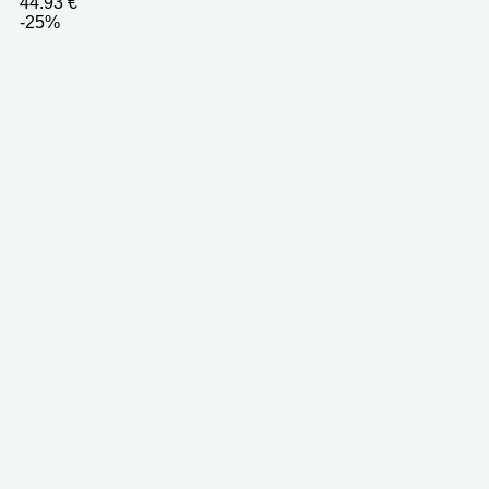
44.93
€
-25%