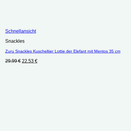
Schnellansicht
Snackles
Zuru Snackles Kuscheltier Lottie der Elefant mit Mentos 35 cm
Ursprünglicher
Aktueller
29.99
€
22.53
€
Preis
Preis
war:
ist:
29.99 €
22.53 €.