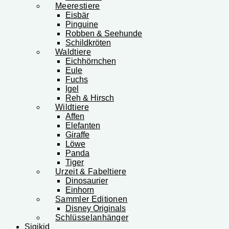
Meerestiere
Eisbär
Pinguine
Robben & Seehunde
Schildkröten
Waldtiere
Eichhörnchen
Eule
Fuchs
Igel
Reh & Hirsch
Wildtiere
Affen
Elefanten
Giraffe
Löwe
Panda
Tiger
Urzeit & Fabeltiere
Dinosaurier
Einhorn
Sammler Editionen
Disney Originals
Schlüsselanhänger
Sigikid