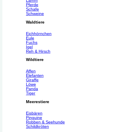
Lamm
Pferde
Schafe
Schweine
Waldtiere
Eichhörnchen
Eule
Fuchs
Igel
Reh & Hirsch
Wildtiere
Affen
Elefanten
Giraffe
Löwe
Panda
Tiger
Meerestiere
Eisbären
Pinguine
Robben & Seehunde
Schildkröten