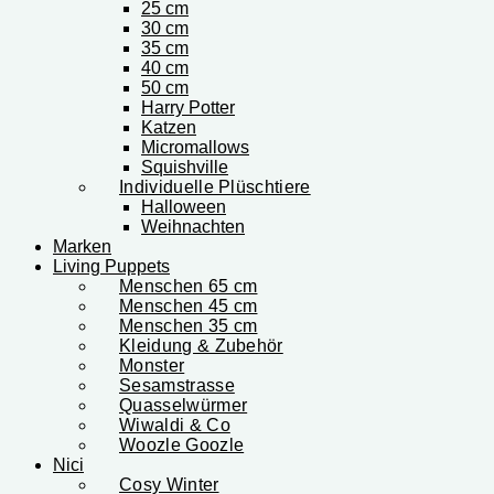
25 cm
30 cm
35 cm
40 cm
50 cm
Harry Potter
Katzen
Micromallows
Squishville
Individuelle Plüschtiere
Halloween
Weihnachten
Marken
Living Puppets
Menschen 65 cm
Menschen 45 cm
Menschen 35 cm
Kleidung & Zubehör
Monster
Sesamstrasse
Quasselwürmer
Wiwaldi & Co
Woozle Goozle
Nici
Cosy Winter