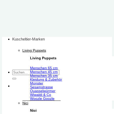
Zum
Inhalt
springen
Kuscheltier-Marken
Living Puppets
Living Puppets
Menschen 65 cm
Suchen
Menschen 45 cm
Menschen 35 cm
nach:
Kleidung & Zubehör
Monster
Sesamstrasse
Quasselwürmer
Wiwaldi & Co
Woozle Goozle
Nici
Nici