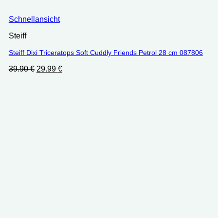
Schnellansicht
Steiff
Steiff Dixi Triceratops Soft Cuddly Friends Petrol 28 cm ‎087806
Ursprünglicher
Aktueller
39.90
€
29.99
€
Preis
Preis
war:
ist:
39.90 €
29.99 €.