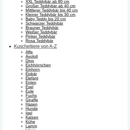
XXL Teddybär ab 80 cm
Großer Teddybär ab 40 cm
Mittlerer Teddybär bis 40 cm
Kleiner Teddybär bis 30 cm
Baby Teddy bis 20 cm
Schwarzer Teddybär
Brauner Teddybär
Weißer Teddybär
Pinker Teddybär
Rosa Teddybär
Kuscheltiere von A-Z
Affe
Axolotl
Dino
Eichhörnchen
Einhorn
Eisbär
Elefant
Enten
Esel
Eule
Fuchs
Giraffe
Hasen
Hunde
Igel
Katzen
Kühe
Lamm