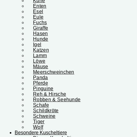
Kühe
Enten
Esel
Eule
Fuchs
Giraffe
Hasen
Hunde
Igel
Katzen
Lamm
Löwe
Mäuse
Meerschweinchen
Panda
Pferde
Pinguine
Reh & Hirsche
Robben & Seehunde
Schafe
Schildkröte
Schweine
Tiger
Wolf
Besondere Kuscheltiere