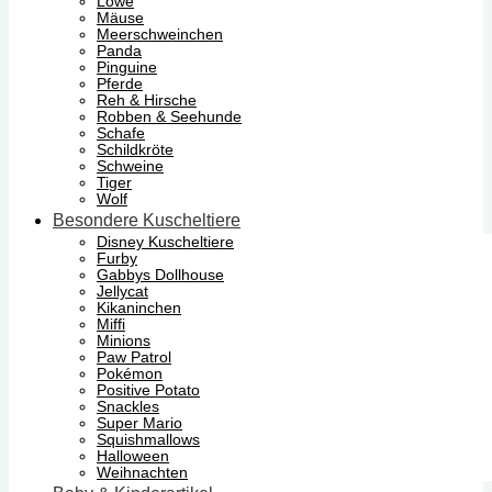
Löwe
Mäuse
Meerschweinchen
Panda
Pinguine
Pferde
Reh & Hirsche
Robben & Seehunde
Schafe
Schildkröte
Schweine
Tiger
Wolf
Besondere Kuscheltiere
Disney Kuscheltiere
Furby
Gabbys Dollhouse
Jellycat
Kikaninchen
Miffi
Minions
Paw Patrol
Pokémon
Positive Potato
Snackles
Super Mario
Squishmallows
Halloween
Weihnachten