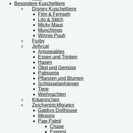
Besondere Kuscheltiere
Disney Kuscheltiere
Film & Fernseh
Lilo & Stitch
Micky Maus
Munchlings
Winnie Puuh
Furby
Jellycat
Amuseables
Essen und Trinken
Hasen
Obst und Gemüse
Patisserie
Pflanzen und Blumen
Schlüsselanhänger
Tiere
Weihnachten
Kikaninchen
Zeichentrickfiguren
Gabbys Dollhouse
Minions
Paw Patrol
Chase
Everest