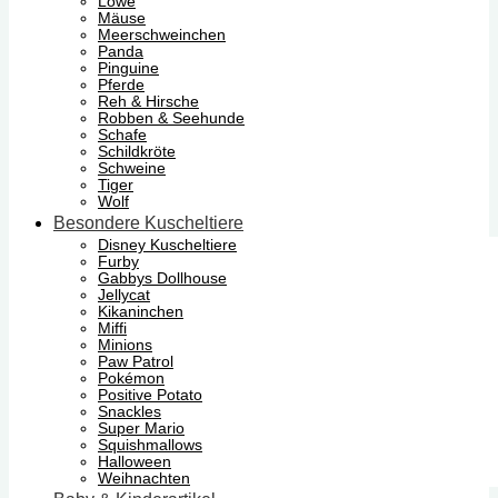
Löwe
Mäuse
Meerschweinchen
Panda
Pinguine
Pferde
Reh & Hirsche
Robben & Seehunde
Schafe
Schildkröte
Schweine
Tiger
Wolf
Besondere Kuscheltiere
Disney Kuscheltiere
Furby
Gabbys Dollhouse
Jellycat
Kikaninchen
Miffi
Minions
Paw Patrol
Pokémon
Positive Potato
Snackles
Super Mario
Squishmallows
Halloween
Weihnachten