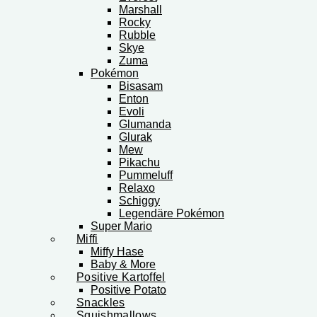
Marshall
Rocky
Rubble
Skye
Zuma
Pokémon
Bisasam
Enton
Evoli
Glumanda
Glurak
Mew
Pikachu
Pummeluff
Relaxo
Schiggy
Legendäre Pokémon
Super Mario
Miffi
Miffy Hase
Baby & More
Positive Kartoffel
Positive Potato
Snackles
Squishmallows