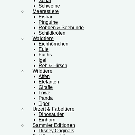
Schaf
Schweine
Meerestiere
Eisbär
Pinguine
Robben & Seehunde
Schildkröten
Waldtiere
Eichhörnchen
Eule
Fuchs
Igel
Reh & Hirsch
Wildtiere
Affen
Elefanten
Giraffe
Löwe
Panda
Tiger
Urzeit & Fabeltiere
Dinosaurier
Einhorn
Sammler Editionen
Disney Originals