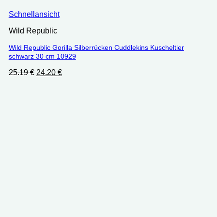
Schnellansicht
Wild Republic
Wild Republic Gorilla Silberrücken Cuddlekins Kuscheltier
schwarz 30 cm 10929
Ursprünglicher
Aktueller
25.19
€
24.20
€
Preis
Preis
war:
ist:
25.19 €
24.20 €.