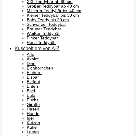
XXL Teddybär ab 80 cm
Großer Teddybär ab 40 cm
Mittlerer Teddybär bis 40 cm
Kleiner Teddybär bis 30 cm
Baby Teddy bis 20 cm
Schwarzer Teddybär
Brauner Teddybär
Weißer Teddybär
Pinker Teddybär
Rosa Teddybär
Kuscheltiere von A-Z
Affe
Axolotl
Dino
Eichhörnchen
Einhorn
Eisbär
Elefant
Enten
Esel
Eule
Fuchs
Giraffe
Hasen
Hunde
Igel
Katzen
Kühe
Lamm