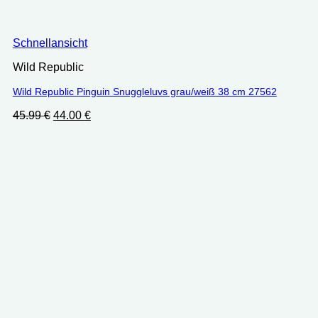
Schnellansicht
Wild Republic
Wild Republic Pinguin Snuggleluvs grau/weiß 38 cm ‎27562
Ursprünglicher
Aktueller
45.99
€
44.00
€
Preis
Preis
war:
ist:
45.99 €
44.00 €.