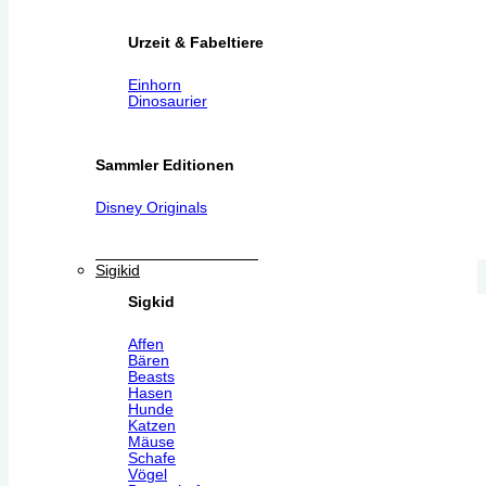
Urzeit & Fabeltiere
Einhorn
Dinosaurier
Sammler Editionen
Disney Originals
Sigikid
Sigkid
Affen
Bären
Beasts
Hasen
Hunde
Katzen
Mäuse
Schafe
Vögel