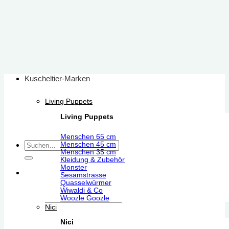
Zum
Inhalt
springen
Kuscheltier-Marken
Living Puppets
Living Puppets
Menschen 65 cm
Suchen
Menschen 45 cm
Menschen 35 cm
nach:
Kleidung & Zubehör
Monster
Sesamstrasse
Quasselwürmer
Wiwaldi & Co
Woozle Goozle
Nici
Nici