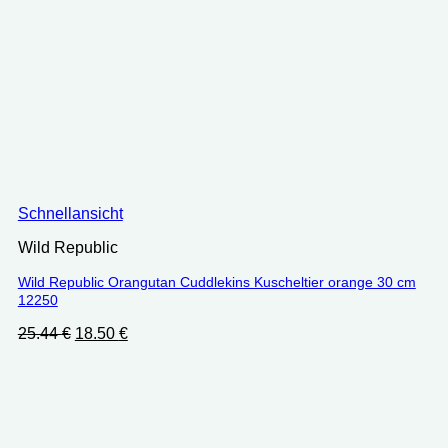
Schnellansicht
Wild Republic
Wild Republic Orangutan Cuddlekins Kuscheltier orange 30 cm
12250
Ursprünglicher
Aktueller
25.44
€
18.50
€
Preis
Preis
war:
ist:
25.44 €
18.50 €.