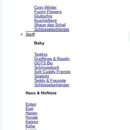
Cosy Winter
Funny Flowers
Glubschis
Kuscheltiere
Shaun das Schaf
Schlüsselanhänger
Steiff
Baby
Teddys
Greiflinge & Raseln
GOTS Bio
Schmusetuch
Soft Cuddly Friends
Spieluhr
Teddy & Freunde
Schlüsselanhänger
Haus & Hoftiere
Enten
Esel
Hasen
Hunde
Katzen
Kühe