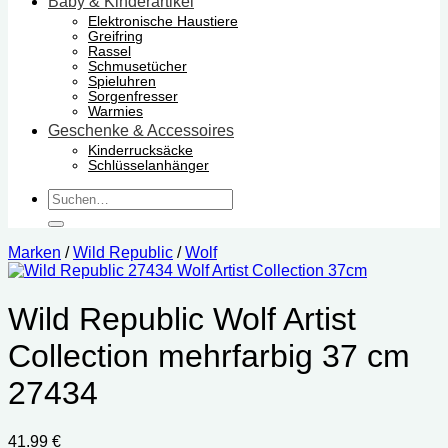
Baby & Kinderartikel
Elektronische Haustiere
Greifring
Rassel
Schmusetücher
Spieluhren
Sorgenfresser
Warmies
Geschenke & Accessoires
Kinderrucksäcke
Schlüsselanhänger
Suchen
nach:
Marken
/
Wild Republic
/
Wolf
Wild Republic Wolf Artist
Collection mehrfarbig 37 cm
27434
41.99
€