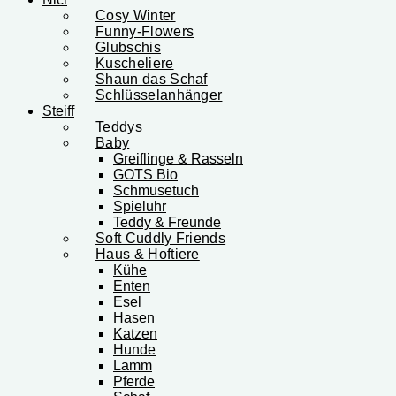
Cosy Winter
Funny-Flowers
Glubschis
Kuscheliere
Shaun das Schaf
Schlüsselanhänger
Steiff
Teddys
Baby
Greiflinge & Rasseln
GOTS Bio
Schmusetuch
Spieluhr
Teddy & Freunde
Soft Cuddly Friends
Haus & Hoftiere
Kühe
Enten
Esel
Hasen
Katzen
Hunde
Lamm
Pferde