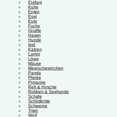
Elefant
Kühe
Enten
Esel
Eule
Fuchs
Giraffe
Hasen
Hunde
Igel
Katzen
Lamm
Löwe
Mäuse
Meerschweinchen
Panda
Pferde
Pinguine
Reh & Hirsche
Robben & Seehunde
Schafe
Schildkröte
Schweine
Tiger
Wolf