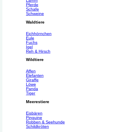
Lamm
Pferde
Schafe
Schweine
Waldtiere
Eichhörnchen
Eule
Fuchs
Igel
Reh & Hirsch
Wildtiere
Affen
Elefanten
Giraffe
Löwe
Panda
Tiger
Meerestiere
Eisbären
Pinguine
Robben & Seehunde
Schildkröten