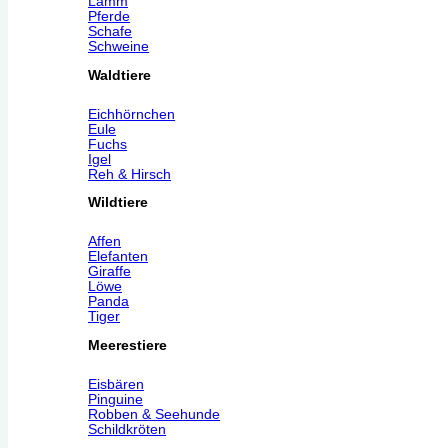
Lamm
Pferde
Schafe
Schweine
Waldtiere
Eichhörnchen
Eule
Fuchs
Igel
Reh & Hirsch
Wildtiere
Affen
Elefanten
Giraffe
Löwe
Panda
Tiger
Meerestiere
Eisbären
Pinguine
Robben & Seehunde
Schildkröten