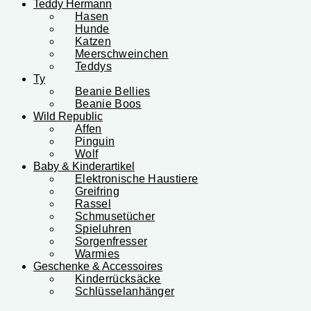
Teddy Hermann
Hasen
Hunde
Katzen
Meerschweinchen
Teddys
Ty
Beanie Bellies
Beanie Boos
Wild Republic
Affen
Pinguin
Wolf
Baby & Kinderartikel
Elektronische Haustiere
Greifring
Rassel
Schmusetücher
Spieluhren
Sorgenfresser
Warmies
Geschenke & Accessoires
Kinderrücksäcke
Schlüsselanhänger