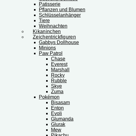
Patisserie
Pflanzen und Blumen
Schlüsselanhänger
Tiere
Weihnachten
Kikaninchen
Zeichentrickfiguren
Gabbys Dollhouse
Minions
Paw Patrol
Chase
Everest
Marshall
Rocky
Rubble
Skye
Zuma
Pokémon
Bisasam
Enton
Evoli
Glumanda
Glurak
Mew
Pikachu