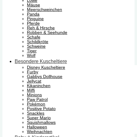
Löwe
Mäuse
Meerschweinchen
Panda
Pinguine
Pferde
Reh & Hirsche
Robben & Seehunde
Schafe
Schildkröte
Schweine
Tiger
Wolf
Besondere Kuscheltiere
Disney Kuscheltiere
Furby
Gabbys Dollhouse
Jellycat
Kikaninchen
Miffi
Minions
Paw Patrol
Pokémon
Positive Potato
Snackles
Super Mario
Squishmallows
Halloween
Weihnachten