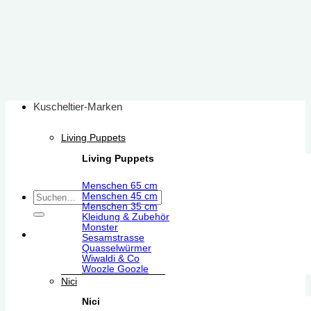
Zum
Inhalt
springen
Kuscheltier-Marken
Living Puppets
Living Puppets
Menschen 65 cm
Suchen
Menschen 45 cm
Menschen 35 cm
nach:
Kleidung & Zubehör
Monster
Sesamstrasse
Quasselwürmer
Wiwaldi & Co
Woozle Goozle
Nici
Nici