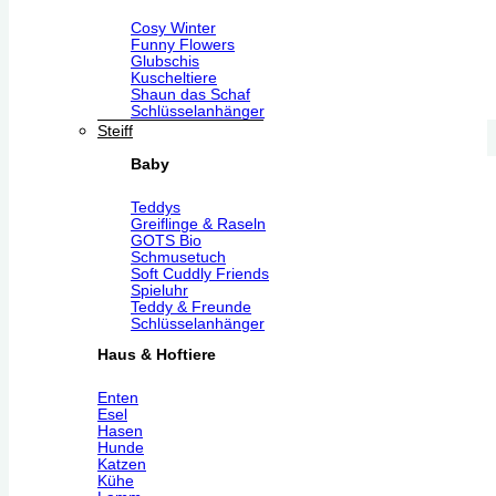
Cosy Winter
Funny Flowers
Glubschis
Kuscheltiere
Shaun das Schaf
Schlüsselanhänger
Steiff
Baby
Teddys
Greiflinge & Raseln
GOTS Bio
Schmusetuch
Soft Cuddly Friends
Spieluhr
Teddy & Freunde
Schlüsselanhänger
Haus & Hoftiere
Enten
Esel
Hasen
Hunde
Katzen
Kühe