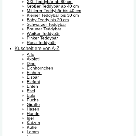
XXL Teddybär ab 80 cm
Großer Teddybär ab 40 cm
Mittlerer Teddybär bis 40 cm
Kleiner Teddybär bis 30 cm
Baby Teddy bis 20 cm
Schwarzer Teddybär
Brauner Teddybär
Weißer Teddybär
Pinker Teddybär
Rosa Teddybär
Kuscheltiere von A-Z
Affe
Axolotl
Dino
Eichhörnchen
Einhorn
Eisbär
Elefant
Enten
Esel
Eule
Fuchs
Giraffe
Hasen
Hunde
Igel
Katzen
Kühe
Lamm