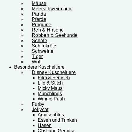
Mäuse
Meerschweinchen
Panda
Pferde
Pinguine
Reh & Hirsche
Robben & Seehunde
Schafe
Schildkröte
Schweine
Tiger
Wolf
Besondere Kuscheltiere
Disney Kuscheltiere
Film & Fernseh
Lilo & Stitch
Micky Maus
Munchlings
Winnie Puuh
Furby
Jellycat
Amuseables
Essen und Trinken
Hasen
Obst und Gemüse