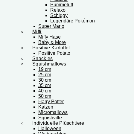
Pummeluff
Relaxo
Schiggy
Legendäre Pokémon
Super Mario
Miffi
Miffy Hase
Baby & More
Positive Kartoffel
Positive Potato
Snackles
Squishmallows
19 cm
25 cm
30 cm
35 cm
40 cm
50 cm
Harry Potter
Katzen
Micromallows
Squishville
Individuelle Plüschtiere
Halloween
Weihnachten