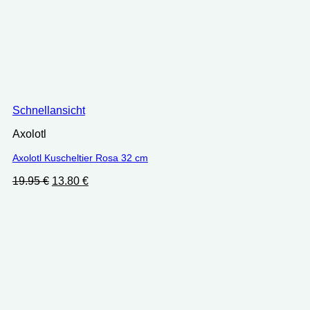
Schnellansicht
Axolotl
Axolotl Kuscheltier Rosa 32 cm
Ursprünglicher
Aktueller
19.95
€
13.80
€
Preis
Preis
war:
ist:
19.95 €
13.80 €.