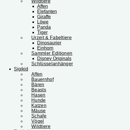
Wildtiere
Affen
Elefanten
Giraffe
Löwe
Panda
Tiger
Urzeit & Fabeltiere
Dinosaurier
Einhorn
Sammler Editionen
Disney Originals
Schlüsselanhänger
Sigikid
Affen
Bauernhof
Bären
Beasts
Hasen
Hunde
Katzen
Mäuse
Schafe
Vögel
Wildtiere