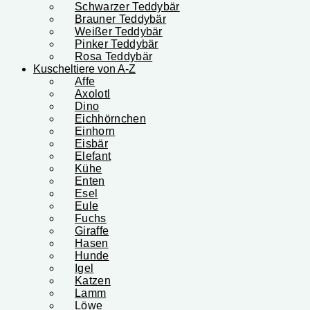
Schwarzer Teddybär
Brauner Teddybär
Weißer Teddybär
Pinker Teddybär
Rosa Teddybär
Kuscheltiere von A-Z
Affe
Axolotl
Dino
Eichhörnchen
Einhorn
Eisbär
Elefant
Kühe
Enten
Esel
Eule
Fuchs
Giraffe
Hasen
Hunde
Igel
Katzen
Lamm
Löwe