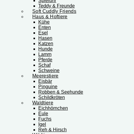
Spieluhr
Teddy & Freunde
Soft Cuddly Friends
Haus & Hoftiere
Kühe
Enten
Esel
Hasen
Katzen
Hunde
Lamm
Pferde
Schaf
Schweine
Meerestiere
Eisbär
Pinguine
Robben & Seehunde
Schildkröten
Waldtiere
Eichhörnchen
Eule
Fuchs
Igel
Reh & Hirsch