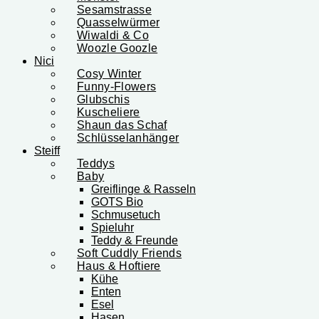
Sesamstrasse
Quasselwürmer
Wiwaldi & Co
Woozle Goozle
Nici
Cosy Winter
Funny-Flowers
Glubschis
Kuscheliere
Shaun das Schaf
Schlüsselanhänger
Steiff
Teddys
Baby
Greiflinge & Rasseln
GOTS Bio
Schmusetuch
Spieluhr
Teddy & Freunde
Soft Cuddly Friends
Haus & Hoftiere
Kühe
Enten
Esel
Hasen