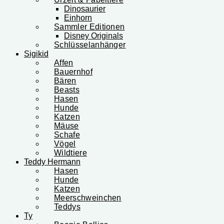
Dinosaurier
Einhorn
Sammler Editionen
Disney Originals
Schlüsselanhänger
Sigikid
Affen
Bauernhof
Bären
Beasts
Hasen
Hunde
Katzen
Mäuse
Schafe
Vögel
Wildtiere
Teddy Hermann
Hasen
Hunde
Katzen
Meerschweinchen
Teddys
Ty