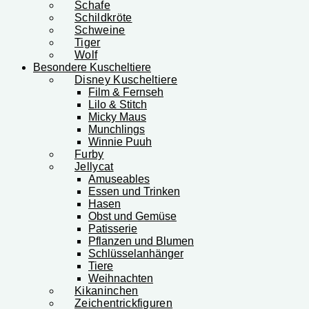
Schafe
Schildkröte
Schweine
Tiger
Wolf
Besondere Kuscheltiere
Disney Kuscheltiere
Film & Fernseh
Lilo & Stitch
Micky Maus
Munchlings
Winnie Puuh
Furby
Jellycat
Amuseables
Essen und Trinken
Hasen
Obst und Gemüse
Patisserie
Pflanzen und Blumen
Schlüsselanhänger
Tiere
Weihnachten
Kikaninchen
Zeichentrickfiguren