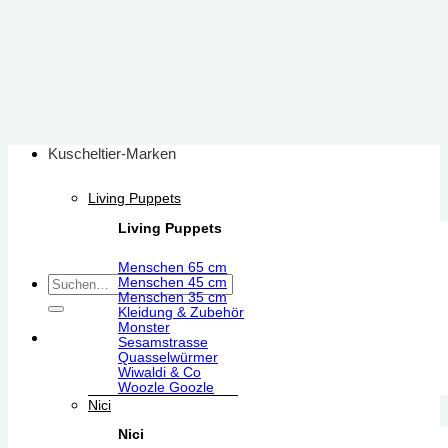
Zum
Inhalt
springen
Kuscheltier-Marken
Living Puppets
Living Puppets
Menschen 65 cm
Suchen
Menschen 45 cm
Menschen 35 cm
nach:
Kleidung & Zubehör
Monster
Sesamstrasse
Quasselwürmer
Wiwaldi & Co
Woozle Goozle
Nici
Nici