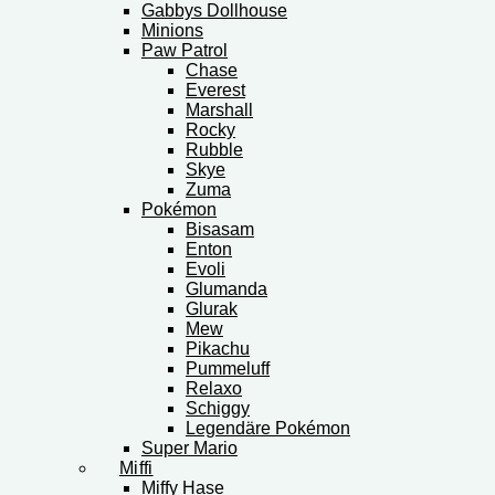
Gabbys Dollhouse
Minions
Paw Patrol
Chase
Everest
Marshall
Rocky
Rubble
Skye
Zuma
Pokémon
Bisasam
Enton
Evoli
Glumanda
Glurak
Mew
Pikachu
Pummeluff
Relaxo
Schiggy
Legendäre Pokémon
Super Mario
Miffi
Miffy Hase