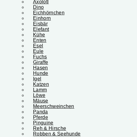
Axolotl
Dino
Eichhörnchen
Einhorn
Eisbär
Elefant
Kühe
Enten
Esel
Eule
Fuchs
Giraffe
Hasen
Hunde
Igel
Katzen
Lamm
Löwe
Mäuse
Meerschweinchen
Panda
Pferde
Pinguine
Reh & Hirsche
Robben & Seehunde