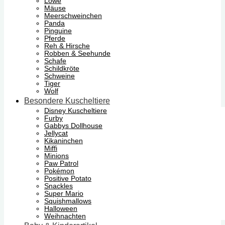
Löwe
Mäuse
Meerschweinchen
Panda
Pinguine
Pferde
Reh & Hirsche
Robben & Seehunde
Schafe
Schildkröte
Schweine
Tiger
Wolf
Besondere Kuscheltiere
Disney Kuscheltiere
Furby
Gabbys Dollhouse
Jellycat
Kikaninchen
Miffi
Minions
Paw Patrol
Pokémon
Positive Potato
Snackles
Super Mario
Squishmallows
Halloween
Weihnachten