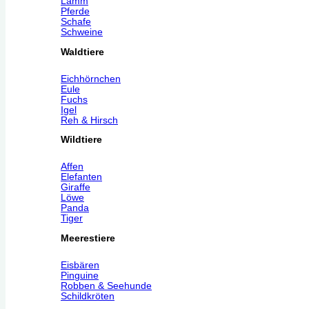
Lamm
Pferde
Schafe
Schweine
Waldtiere
Eichhörnchen
Eule
Fuchs
Igel
Reh & Hirsch
Wildtiere
Affen
Elefanten
Giraffe
Löwe
Panda
Tiger
Meerestiere
Eisbären
Pinguine
Robben & Seehunde
Schildkröten