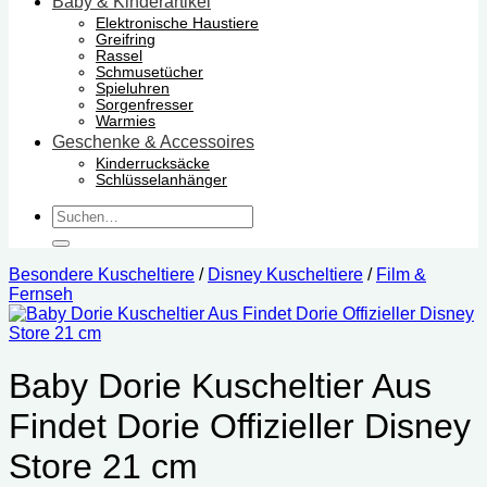
Baby & Kinderartikel
Elektronische Haustiere
Greifring
Rassel
Schmusetücher
Spieluhren
Sorgenfresser
Warmies
Geschenke & Accessoires
Kinderrucksäcke
Schlüsselanhänger
Suchen
nach:
Besondere Kuscheltiere
/
Disney Kuscheltiere
/
Film &
Fernseh
Baby Dorie Kuscheltier Aus
Findet Dorie Offizieller Disney
Store 21 cm