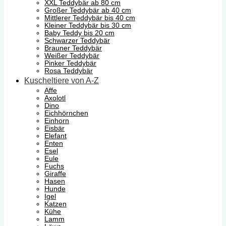
XXL Teddybär ab 80 cm
Großer Teddybär ab 40 cm
Mittlerer Teddybär bis 40 cm
Kleiner Teddybär bis 30 cm
Baby Teddy bis 20 cm
Schwarzer Teddybär
Brauner Teddybär
Weißer Teddybär
Pinker Teddybär
Rosa Teddybär
Kuscheltiere von A-Z
Affe
Axolotl
Dino
Eichhörnchen
Einhorn
Eisbär
Elefant
Enten
Esel
Eule
Fuchs
Giraffe
Hasen
Hunde
Igel
Katzen
Kühe
Lamm