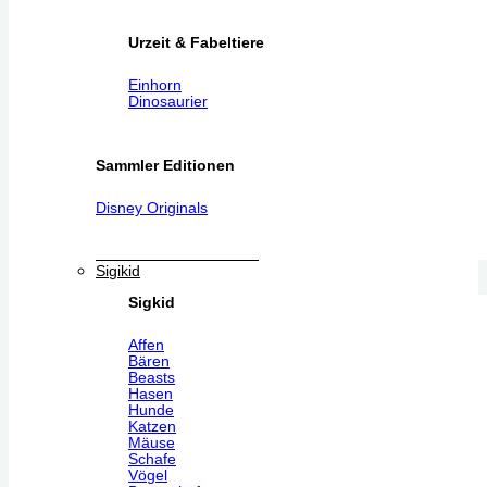
Urzeit & Fabeltiere
Einhorn
Dinosaurier
Sammler Editionen
Disney Originals
Sigikid
Sigkid
Affen
Bären
Beasts
Hasen
Hunde
Katzen
Mäuse
Schafe
Vögel