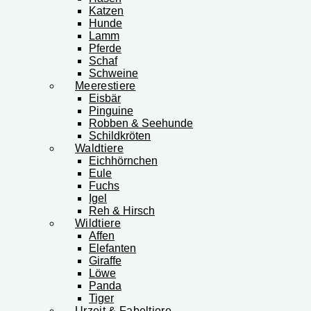
Katzen
Hunde
Lamm
Pferde
Schaf
Schweine
Meerestiere
Eisbär
Pinguine
Robben & Seehunde
Schildkröten
Waldtiere
Eichhörnchen
Eule
Fuchs
Igel
Reh & Hirsch
Wildtiere
Affen
Elefanten
Giraffe
Löwe
Panda
Tiger
Urzeit & Fabeltiere