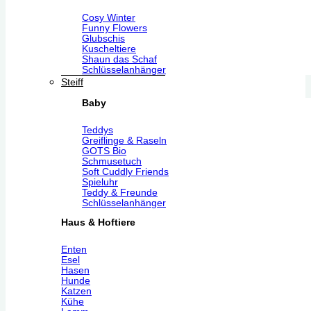
Cosy Winter
Funny Flowers
Glubschis
Kuscheltiere
Shaun das Schaf
Schlüsselanhänger
Steiff
Baby
Teddys
Greiflinge & Raseln
GOTS Bio
Schmusetuch
Soft Cuddly Friends
Spieluhr
Teddy & Freunde
Schlüsselanhänger
Haus & Hoftiere
Enten
Esel
Hasen
Hunde
Katzen
Kühe