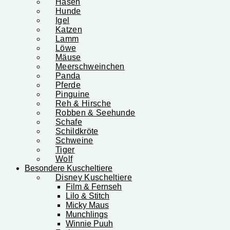
Hasen
Hunde
Igel
Katzen
Lamm
Löwe
Mäuse
Meerschweinchen
Panda
Pferde
Pinguine
Reh & Hirsche
Robben & Seehunde
Schafe
Schildkröte
Schweine
Tiger
Wolf
Besondere Kuscheltiere
Disney Kuscheltiere
Film & Fernseh
Lilo & Stitch
Micky Maus
Munchlings
Winnie Puuh