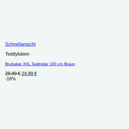
Schnellansicht
Teddybären
Brubaker XXL Teddybär 100 cm Braun
Ursprünglicher
Aktueller
29.99
€
24.99
€
Preis
Preis
-16%
war:
ist:
29.99 €
24.99 €.