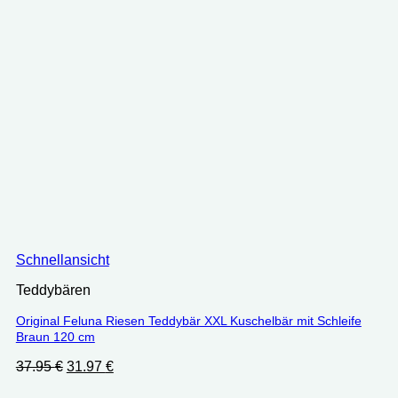
Schnellansicht
Teddybären
Original Feluna Riesen Teddybär XXL Kuschelbär mit Schleife
Braun 120 cm
Ursprünglicher
Aktueller
37.95
€
31.97
€
Preis
Preis
war:
ist: