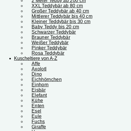
2 Meter Teddy ab 200 cm
XXL Teddybär ab 80 cm
Großer Teddybär ab 40 cm
Mittlerer Teddybär bis 40 cm
Kleiner Teddybär bis 30 cm
Baby Teddy bis 20 cm
Schwarzer Teddybär
Brauner Teddybär
Weißer Teddybär
Pinker Teddybär
Rosa Teddybär
Kuscheltiere von A-Z
Affe
Axolotl
Dino
Eichhörnchen
Einhorn
Eisbär
Elefant
Kühe
Enten
Esel
Eule
Fuchs
Giraffe