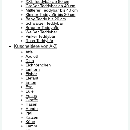
XXL Teddybär ab 80 cm
Großer Teddybär ab 40 cm
Mittlerer Teddybär bis 40 cm
Kleiner Teddybär bis 30 cm
Baby Teddy bis 20 cm
Schwarzer Teddybär
Brauner Teddybär
Weißer Teddybär
Pinker Teddybär
Rosa Teddybär
Kuscheltiere von A-Z
Affe
Axolotl
Dino
Eichhörnchen
Einhorn
Eisbär
Elefant
Enten
Esel
Eule
Fuchs
Giraffe
Hasen
Hunde
Igel
Katzen
Kühe
Lamm