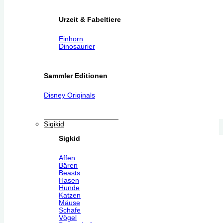
Urzeit & Fabeltiere
Einhorn
Dinosaurier
Sammler Editionen
Disney Originals
Sigikid
Sigkid
Affen
Bären
Beasts
Hasen
Hunde
Katzen
Mäuse
Schafe
Vögel