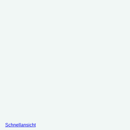
37.95 €
31.97 €.
Schnellansicht