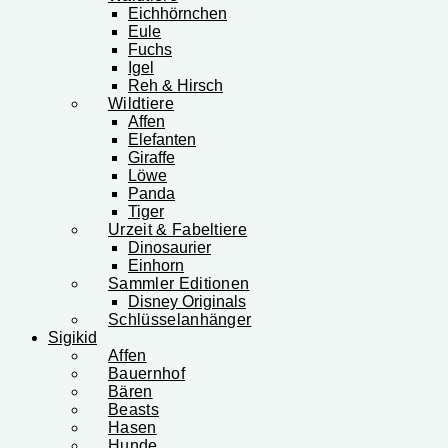
Eichhörnchen
Eule
Fuchs
Igel
Reh & Hirsch
Wildtiere
Affen
Elefanten
Giraffe
Löwe
Panda
Tiger
Urzeit & Fabeltiere
Dinosaurier
Einhorn
Sammler Editionen
Disney Originals
Schlüsselanhänger
Sigikid
Affen
Bauernhof
Bären
Beasts
Hasen
Hunde