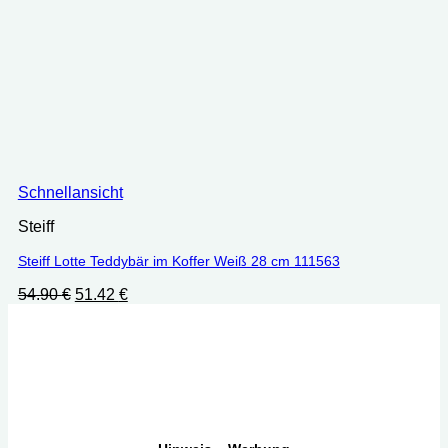
Schnellansicht
Steiff
Steiff Lotte Teddybär im Koffer Weiß 28 cm 111563
Ursprünglicher
Aktueller
54.90
€
51.42
€
Preis
Preis
war:
ist:
54.90 €
51.42 €.