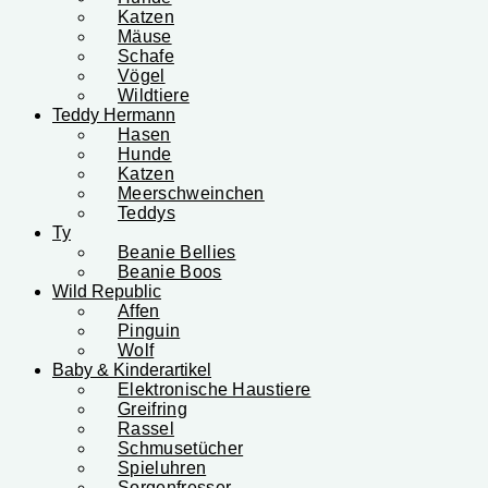
Katzen
Mäuse
Schafe
Vögel
Wildtiere
Teddy Hermann
Hasen
Hunde
Katzen
Meerschweinchen
Teddys
Ty
Beanie Bellies
Beanie Boos
Wild Republic
Affen
Pinguin
Wolf
Baby & Kinderartikel
Elektronische Haustiere
Greifring
Rassel
Schmusetücher
Spieluhren
Sorgenfresser