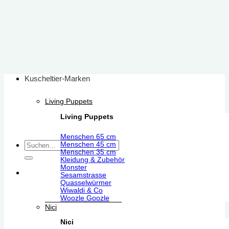
Zum
Inhalt
springen
Kuscheltier-Marken
Living Puppets
Living Puppets
Menschen 65 cm
Suchen
Menschen 45 cm
Menschen 35 cm
nach:
Kleidung & Zubehör
Monster
Sesamstrasse
Quasselwürmer
Wiwaldi & Co
Woozle Goozle
Nici
Nici