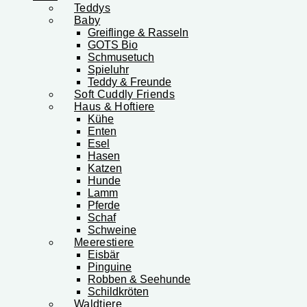
Teddys
Baby
Greiflinge & Rasseln
GOTS Bio
Schmusetuch
Spieluhr
Teddy & Freunde
Soft Cuddly Friends
Haus & Hoftiere
Kühe
Enten
Esel
Hasen
Katzen
Hunde
Lamm
Pferde
Schaf
Schweine
Meerestiere
Eisbär
Pinguine
Robben & Seehunde
Schildkröten
Waldtiere