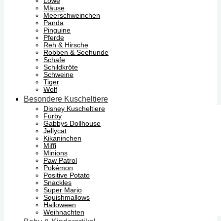
Löwe
Mäuse
Meerschweinchen
Panda
Pinguine
Pferde
Reh & Hirsche
Robben & Seehunde
Schafe
Schildkröte
Schweine
Tiger
Wolf
Besondere Kuscheltiere
Disney Kuscheltiere
Furby
Gabbys Dollhouse
Jellycat
Kikaninchen
Miffi
Minions
Paw Patrol
Pokémon
Positive Potato
Snackles
Super Mario
Squishmallows
Halloween
Weihnachten