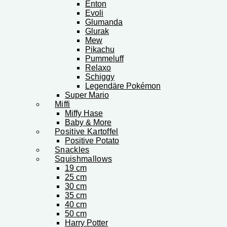
Enton
Evoli
Glumanda
Glurak
Mew
Pikachu
Pummeluff
Relaxo
Schiggy
Legendäre Pokémon
Super Mario
Miffi
Miffy Hase
Baby & More
Positive Kartoffel
Positive Potato
Snackles
Squishmallows
19 cm
25 cm
30 cm
35 cm
40 cm
50 cm
Harry Potter