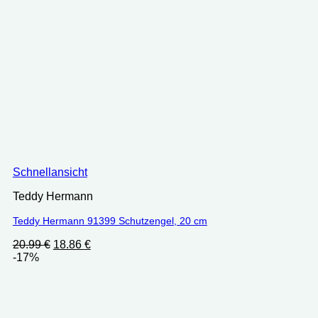
Schnellansicht
Teddy Hermann
Teddy Hermann 91399 Schutzengel, 20 cm
Ursprünglicher
Aktueller
20.99
€
18.86
€
Preis
Preis
-17%
war:
ist:
20.99 €
18.86 €.