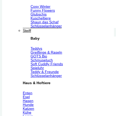
Cosy Winter
Funny Flowers
Glubschis
Kuscheltiere
Shaun das Schaf
Schlüsselanhänger
Steiff
Baby
Teddys
Greiflinge & Raseln
GOTS Bio
Schmusetuch
Soft Cuddly Friends
Spieluhr
Teddy & Freunde
Schlüsselanhänger
Haus & Hoftiere
Enten
Esel
Hasen
Hunde
Katzen
Kühe