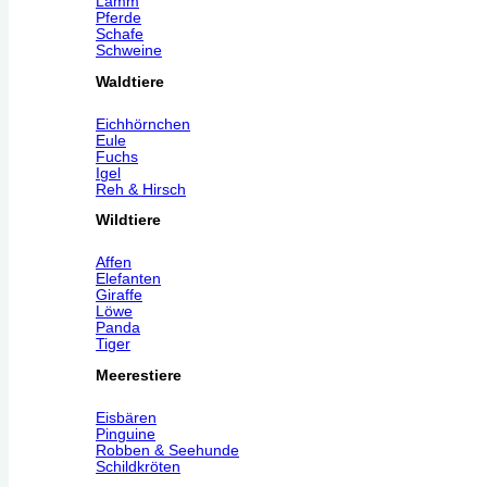
Lamm
Pferde
Schafe
Schweine
Waldtiere
Eichhörnchen
Eule
Fuchs
Igel
Reh & Hirsch
Wildtiere
Affen
Elefanten
Giraffe
Löwe
Panda
Tiger
Meerestiere
Eisbären
Pinguine
Robben & Seehunde
Schildkröten