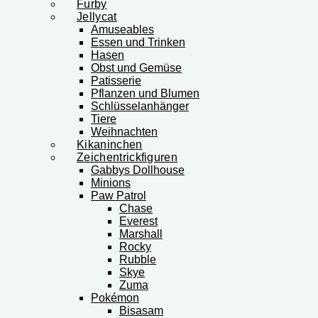
Furby
Jellycat
Amuseables
Essen und Trinken
Hasen
Obst und Gemüse
Patisserie
Pflanzen und Blumen
Schlüsselanhänger
Tiere
Weihnachten
Kikaninchen
Zeichentrickfiguren
Gabbys Dollhouse
Minions
Paw Patrol
Chase
Everest
Marshall
Rocky
Rubble
Skye
Zuma
Pokémon
Bisasam