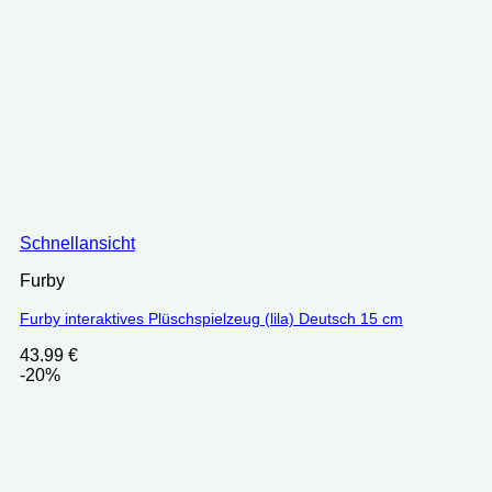
Schnellansicht
Furby
Furby interaktives Plüschspielzeug (lila) Deutsch 15 cm
43.99
€
-20%