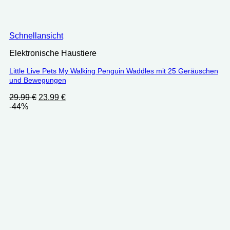
Schnellansicht
Elektronische Haustiere
Little Live Pets My Walking Penguin Waddles mit 25 Geräuschen
und Bewegungen
Ursprünglicher
Aktueller
29.99
€
23.99
€
Preis
Preis
-44%
war:
ist:
29.99 €
23.99 €.