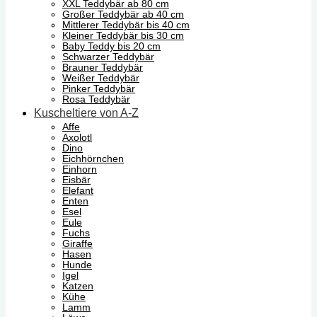
XXL Teddybär ab 80 cm
Großer Teddybär ab 40 cm
Mittlerer Teddybär bis 40 cm
Kleiner Teddybär bis 30 cm
Baby Teddy bis 20 cm
Schwarzer Teddybär
Brauner Teddybär
Weißer Teddybär
Pinker Teddybär
Rosa Teddybär
Kuscheltiere von A-Z
Affe
Axolotl
Dino
Eichhörnchen
Einhorn
Eisbär
Elefant
Enten
Esel
Eule
Fuchs
Giraffe
Hasen
Hunde
Igel
Katzen
Kühe
Lamm