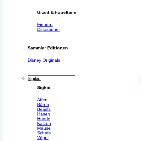
Urzeit & Fabeltiere
Einhorn
Dinosaurier
Sammler Editionen
Disney Originals
Sigikid
Sigkid
Affen
Bären
Beasts
Hasen
Hunde
Katzen
Mäuse
Schafe
Vögel