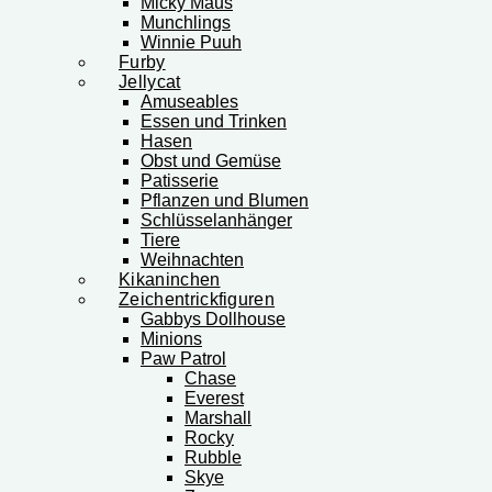
Micky Maus
Munchlings
Winnie Puuh
Furby
Jellycat
Amuseables
Essen und Trinken
Hasen
Obst und Gemüse
Patisserie
Pflanzen und Blumen
Schlüsselanhänger
Tiere
Weihnachten
Kikaninchen
Zeichentrickfiguren
Gabbys Dollhouse
Minions
Paw Patrol
Chase
Everest
Marshall
Rocky
Rubble
Skye