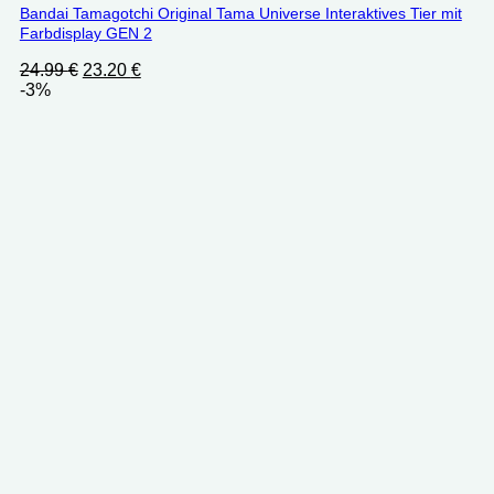
Bandai Tamagotchi Original Tama Universe Interaktives Tier mit
Farbdisplay GEN 2
Ursprünglicher
Aktueller
24.99
€
23.20
€
Preis
Preis
-3%
war:
ist:
24.99 €
23.20 €.