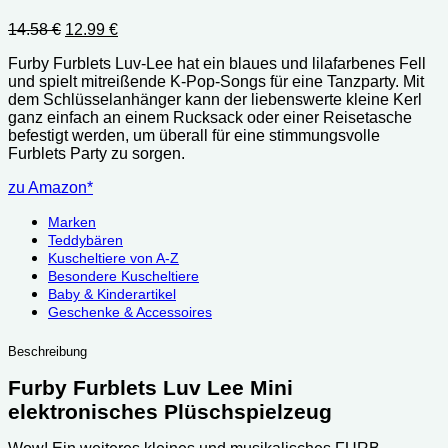
Ursprünglicher
Aktueller
14.58
€
12.99
€
Preis
Preis
Furby Furblets Luv-Lee hat ein blaues und lilafarbenes Fell
war:
ist:
und spielt mitreißende K-Pop-Songs für eine Tanzparty. Mit
14.58 €
12.99 €.
dem Schlüsselanhänger kann der liebenswerte kleine Kerl
ganz einfach an einem Rucksack oder einer Reisetasche
befestigt werden, um überall für eine stimmungsvolle
Furblets Party zu sorgen.
zu Amazon*
Marken
Teddybären
Kuscheltiere von A-Z
Besondere Kuscheltiere
Baby & Kinderartikel
Geschenke & Accessoires
Beschreibung
Furby Furblets Luv Lee Mini
elektronisches Plüschspielzeug