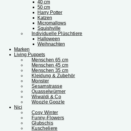
40 cm
50 cm
Harry Potter
Katzen
Micromallows
Squishville
Individuelle Plüschtiere
Halloween
Weihnachten
Marken
Living Puppets
Menschen 65 cm
Menschen 45 cm
Menschen 35 cm
Kleidung & Zubehör
Monster
Sesamstrasse
Quasselwürmer
Wiwaldi & Co
Woozle Goozle
Nici
Cosy Winter
Funny-Flowers
Glubschis
Kuscheliere