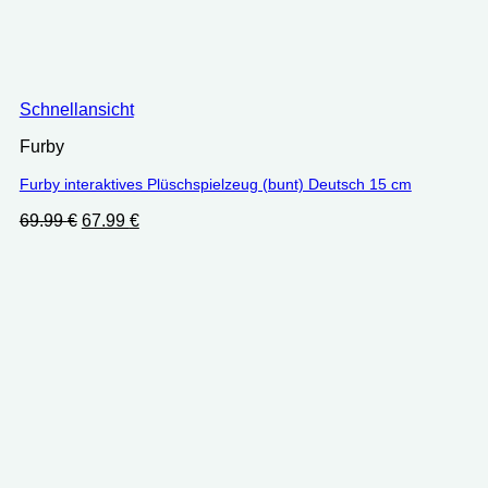
Schnellansicht
Furby
Furby interaktives Plüschspielzeug (bunt) Deutsch 15 cm
Ursprünglicher
Aktueller
69.99
€
67.99
€
Preis
Preis
war:
ist:
69.99 €
67.99 €.