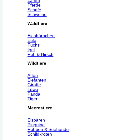
Lamm
Pferde
Schafe
Schweine
Waldtiere
Eichhörnchen
Eule
Fuchs
Igel
Reh & Hirsch
Wildtiere
Affen
Elefanten
Giraffe
Löwe
Panda
Tiger
Meerestiere
Eisbären
Pinguine
Robben & Seehunde
Schildkröten