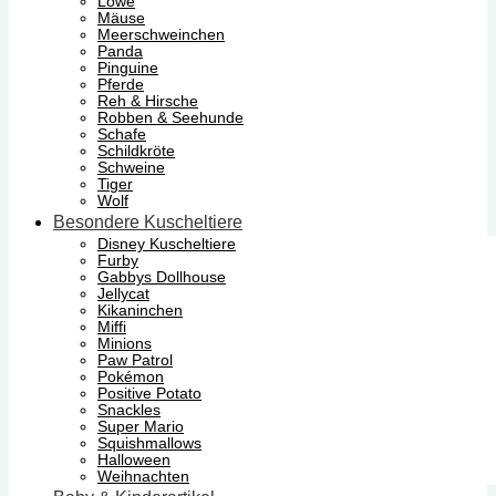
Löwe
Mäuse
Meerschweinchen
Panda
Pinguine
Pferde
Reh & Hirsche
Robben & Seehunde
Schafe
Schildkröte
Schweine
Tiger
Wolf
Besondere Kuscheltiere
Disney Kuscheltiere
Furby
Gabbys Dollhouse
Jellycat
Kikaninchen
Miffi
Minions
Paw Patrol
Pokémon
Positive Potato
Snackles
Super Mario
Squishmallows
Halloween
Weihnachten