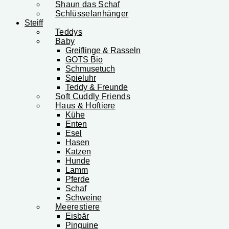
Shaun das Schaf
Schlüsselanhänger
Steiff
Teddys
Baby
Greiflinge & Rasseln
GOTS Bio
Schmusetuch
Spieluhr
Teddy & Freunde
Soft Cuddly Friends
Haus & Hoftiere
Kühe
Enten
Esel
Hasen
Katzen
Hunde
Lamm
Pferde
Schaf
Schweine
Meerestiere
Eisbär
Pinguine