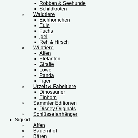
Robben & Seehunde
Schildkröten
Waldtiere
Eichhörnchen
Eule
Fuchs
Igel
Reh & Hirsch
Wildtiere
Affen
Elefanten
Giraffe
Löwe
Panda
Tiger
Urzeit & Fabeltiere
Dinosaurier
Einhorn
Sammler Editionen
Disney Originals
Schlüsselanhänger
Sigikid
Affen
Bauernhof
Bären