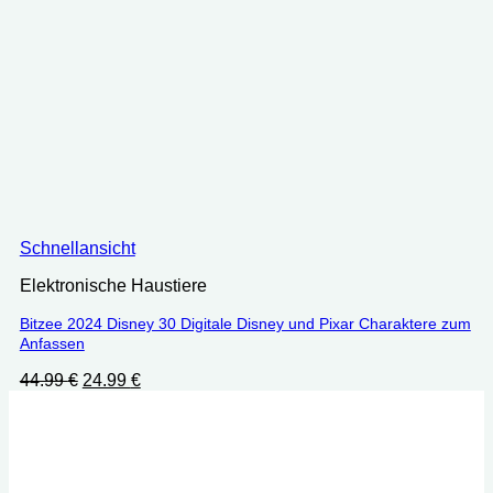
Schnellansicht
Elektronische Haustiere
Bitzee 2024 Disney 30 Digitale Disney und Pixar Charaktere zum
Anfassen
Ursprünglicher
Aktueller
44.99
€
24.99
€
Preis
Preis
war:
ist:
44.99 €
24.99 €.