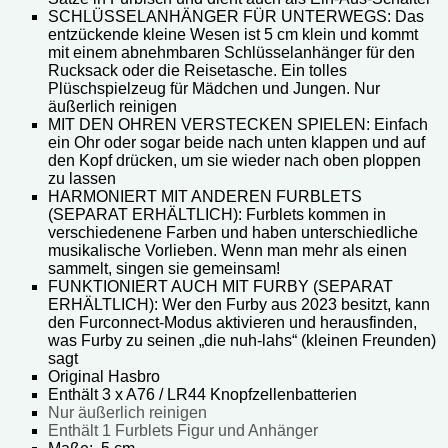
SCHLÜSSELANHÄNGER FÜR UNTERWEGS: Das
entzückende kleine Wesen ist 5 cm klein und kommt
mit einem abnehmbaren Schlüsselanhänger für den
Rucksack oder die Reisetasche. Ein tolles
Plüschspielzeug für Mädchen und Jungen. Nur
äußerlich reinigen
MIT DEN OHREN VERSTECKEN SPIELEN: Einfach
ein Ohr oder sogar beide nach unten klappen und auf
den Kopf drücken, um sie wieder nach oben ploppen
zu lassen
HARMONIERT MIT ANDEREN FURBLETS
(SEPARAT ERHÄLTLICH): Furblets kommen in
verschiedenene Farben und haben unterschiedliche
musikalische Vorlieben. Wenn man mehr als einen
sammelt, singen sie gemeinsam!
FUNKTIONIERT AUCH MIT FURBY (SEPARAT
ERHÄLTLICH): Wer den Furby aus 2023 besitzt, kann
den Furconnect-Modus aktivieren und herausfinden,
was Furby zu seinen „die nuh-lahs“ (kleinen Freunden)
sagt
Original Hasbro
Enthält 3 x A76 / LR44 Knopfzellenbatterien
Nur äußerlich reinigen
Enthält 1 Furblets Figur und Anhänger