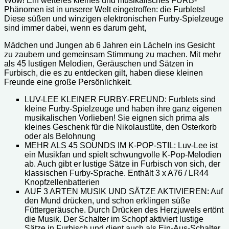
Wow! Ein weiteres kleines und musikalisches FURB-
Phänomen ist in unserer Welt eingetroffen: die Furblets!
Diese süßen und winzigen elektronischen Furby-Spielzeuge
sind immer dabei, wenn es darum geht,
Mädchen und Jungen ab 6 Jahren ein Lächeln ins Gesicht
zu zaubern und gemeinsam Stimmung zu machen. Mit mehr
als 45 lustigen Melodien, Geräuschen und Sätzen in
Furbisch, die es zu entdecken gilt, haben diese kleinen
Freunde eine große Persönlichkeit.
LUV-LEE KLEINER FURBY-FREUND: Furblets sind
kleine Furby-Spielzeuge und haben ihre ganz eigenen
musikalischen Vorlieben! Sie eignen sich prima als
kleines Geschenk für die Nikolaustüte, den Osterkorb
oder als Belohnung
MEHR ALS 45 SOUNDS IM K-POP-STIL: Luv-Lee ist
ein Musikfan und spielt schwungvolle K-Pop-Melodien
ab. Auch gibt er lustige Sätze in Furbisch von sich, der
klassischen Furby-Sprache. Enthält 3 x A76 / LR44
Knopfzellenbatterien
AUF 3 ARTEN MUSIK UND SÄTZE AKTIVIEREN: Auf
den Mund drücken, und schon erklingen süße
Füttergeräusche. Durch Drücken des Herzjuwels ertönt
die Musik. Der Schalter im Schopf aktiviert lustige
Sätze in Furbisch und dient auch als Ein-Aus-Schalter