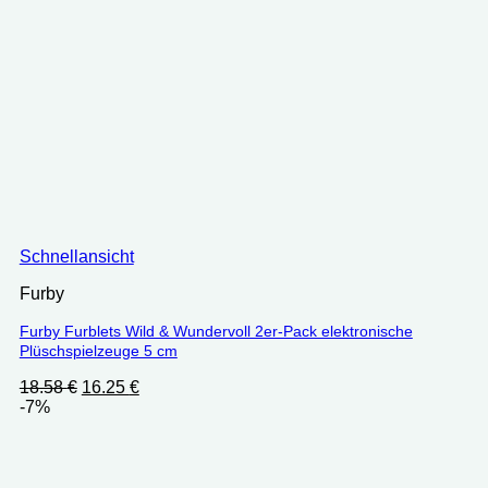
Schnellansicht
Furby
Furby Furblets Wild & Wundervoll 2er-Pack elektronische
Plüschspielzeuge 5 cm
Ursprünglicher
Aktueller
18.58
€
16.25
€
Preis
Preis
-7%
war:
ist:
18.58 €
16.25 €.