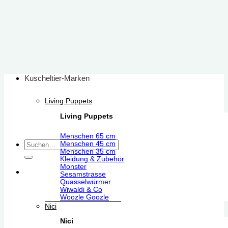
Zum
Inhalt
springen
Kuscheltier-Marken
Living Puppets
Living Puppets
Menschen 65 cm
Suchen
Menschen 45 cm
Menschen 35 cm
nach:
Kleidung & Zubehör
Monster
Sesamstrasse
Quasselwürmer
Wiwaldi & Co
Woozle Goozle
Nici
Nici