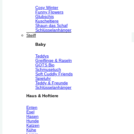
Cosy Winter
Funny Flowers
Glubschis
Kuscheltiere
Shaun das Schaf
Schlüsselanhänger
Steiff
Baby
Teddys
Greiflinge & Raseln
GOTS Bio
Schmusetuch
Soft Cuddly Friends
Spieluhr
Teddy & Freunde
Schlüsselanhänger
Haus & Hoftiere
Enten
Esel
Hasen
Hunde
Katzen
Kühe