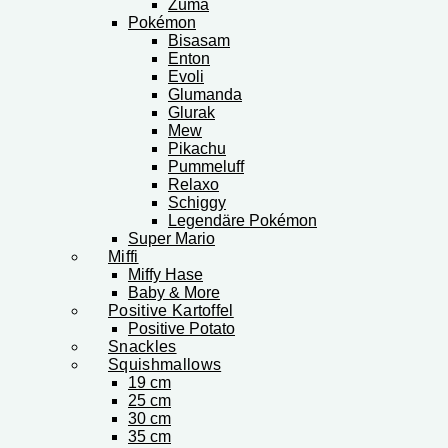
Zuma
Pokémon
Bisasam
Enton
Evoli
Glumanda
Glurak
Mew
Pikachu
Pummeluff
Relaxo
Schiggy
Legendäre Pokémon
Super Mario
Miffi
Miffy Hase
Baby & More
Positive Kartoffel
Positive Potato
Snackles
Squishmallows
19 cm
25 cm
30 cm
35 cm