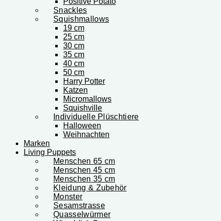
Positive Potato
Snackles
Squishmallows
19 cm
25 cm
30 cm
35 cm
40 cm
50 cm
Harry Potter
Katzen
Micromallows
Squishville
Individuelle Plüschtiere
Halloween
Weihnachten
Marken
Living Puppets
Menschen 65 cm
Menschen 45 cm
Menschen 35 cm
Kleidung & Zubehör
Monster
Sesamstrasse
Quasselwürmer