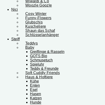
Wiwaldi & Co
Woozle Goozle
Nici
Cosy Winter
Funny-Flowers
Glubschis
Kuscheliere
Shaun das Schaf
Schlüsselanhänger
Steiff
Teddys
Baby
Greiflinge & Rasseln
GOTS Bio
Schmusetuch
Spieluhr
Teddy & Freunde
Soft Cuddly Friends
Haus & Hoftiere
Kühe
Enten
Esel
Hasen
Katzen
Hunde