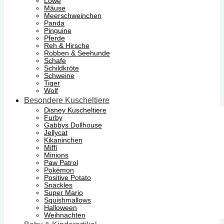
Löwe
Mäuse
Meerschweinchen
Panda
Pinguine
Pferde
Reh & Hirsche
Robben & Seehunde
Schafe
Schildkröte
Schweine
Tiger
Wolf
Besondere Kuscheltiere
Disney Kuscheltiere
Furby
Gabbys Dollhouse
Jellycat
Kikaninchen
Miffi
Minions
Paw Patrol
Pokémon
Positive Potato
Snackles
Super Mario
Squishmallows
Halloween
Weihnachten