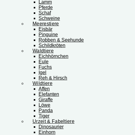
Lamm
Pferde
Schaf
Schweine
Meerestiere
Eisbär
Pinguine
Robben & Seehunde
Schildkröten
Waldtiere
Eichhörnchen
Eule
Fuchs
Igel
Reh & Hirsch
Wildtiere
Affen
Elefanten
Giraffe
Löwe
Panda
Tiger
Urzeit & Fabeltiere
Dinosaurier
Einhorn