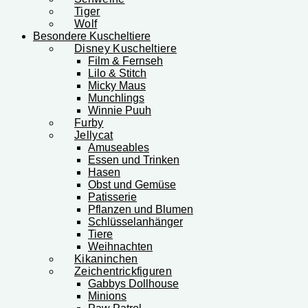
Tiger
Wolf
Besondere Kuscheltiere
Disney Kuscheltiere
Film & Fernseh
Lilo & Stitch
Micky Maus
Munchlings
Winnie Puuh
Furby
Jellycat
Amuseables
Essen und Trinken
Hasen
Obst und Gemüse
Patisserie
Pflanzen und Blumen
Schlüsselanhänger
Tiere
Weihnachten
Kikaninchen
Zeichentrickfiguren
Gabbys Dollhouse
Minions