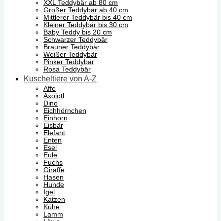
XXL Teddybär ab 80 cm
Großer Teddybär ab 40 cm
Mittlerer Teddybär bis 40 cm
Kleiner Teddybär bis 30 cm
Baby Teddy bis 20 cm
Schwarzer Teddybär
Brauner Teddybär
Weißer Teddybär
Pinker Teddybär
Rosa Teddybär
Kuscheltiere von A-Z
Affe
Axolotl
Dino
Eichhörnchen
Einhorn
Eisbär
Elefant
Enten
Esel
Eule
Fuchs
Giraffe
Hasen
Hunde
Igel
Katzen
Kühe
Lamm