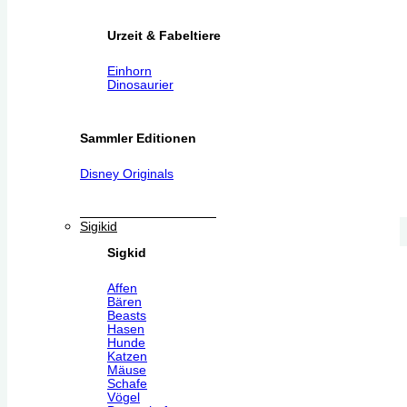
Urzeit & Fabeltiere
Einhorn
Dinosaurier
Sammler Editionen
Disney Originals
Sigikid
Sigkid
Affen
Bären
Beasts
Hasen
Hunde
Katzen
Mäuse
Schafe
Vögel