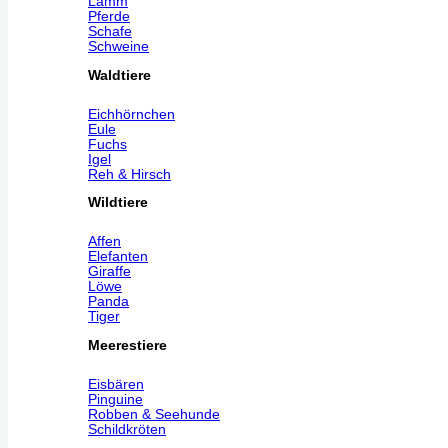
Lamm
Pferde
Schafe
Schweine
Waldtiere
Eichhörnchen
Eule
Fuchs
Igel
Reh & Hirsch
Wildtiere
Affen
Elefanten
Giraffe
Löwe
Panda
Tiger
Meerestiere
Eisbären
Pinguine
Robben & Seehunde
Schildkröten