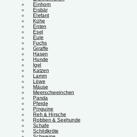
Einhorn
Eisbär
Elefant
Kühe
Enten
Esel
Eule
Fuchs
Giraffe
Hasen
Hunde
Igel
Katzen
Lamm
Löwe
Mäuse
Meerschweinchen
Panda
Pferde
Pinguine
Reh & Hirsche
Robben & Seehunde
Schafe
Schildkröte
Schweine