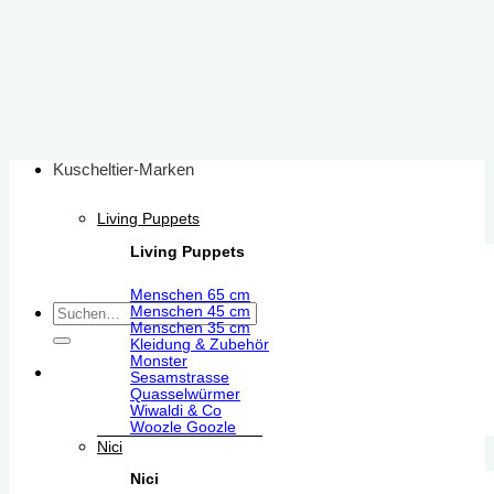
Zum
Inhalt
springen
Kuscheltier-Marken
Living Puppets
Living Puppets
Menschen 65 cm
Suchen
Menschen 45 cm
Menschen 35 cm
nach:
Kleidung & Zubehör
Monster
Sesamstrasse
Quasselwürmer
Wiwaldi & Co
Woozle Goozle
Nici
Nici