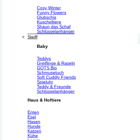
Cosy Winter
Funny Flowers
Glubschis
Kuscheltiere
Shaun das Schaf
Schlüsselanhänger
Steiff
Baby
Teddys
Greiflinge & Raseln
GOTS Bio
Schmusetuch
Soft Cuddly Friends
Spieluhr
Teddy & Freunde
Schlüsselanhänger
Haus & Hoftiere
Enten
Esel
Hasen
Hunde
Katzen
Kühe