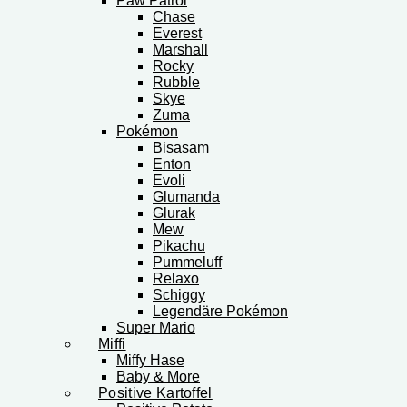
Paw Patrol
Chase
Everest
Marshall
Rocky
Rubble
Skye
Zuma
Pokémon
Bisasam
Enton
Evoli
Glumanda
Glurak
Mew
Pikachu
Pummeluff
Relaxo
Schiggy
Legendäre Pokémon
Super Mario
Miffi
Miffy Hase
Baby & More
Positive Kartoffel