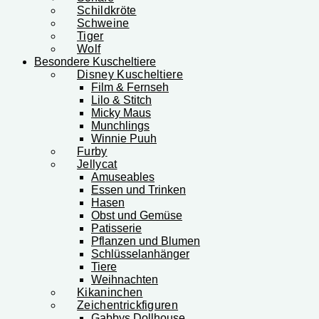
Schildkröte
Schweine
Tiger
Wolf
Besondere Kuscheltiere
Disney Kuscheltiere
Film & Fernseh
Lilo & Stitch
Micky Maus
Munchlings
Winnie Puuh
Furby
Jellycat
Amuseables
Essen und Trinken
Hasen
Obst und Gemüse
Patisserie
Pflanzen und Blumen
Schlüsselanhänger
Tiere
Weihnachten
Kikaninchen
Zeichentrickfiguren
Gabbys Dollhouse