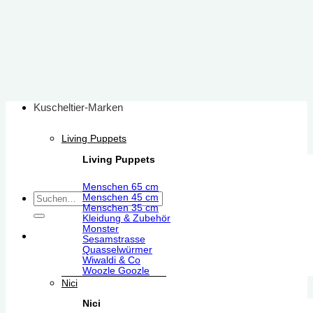
Zum
Inhalt
springen
Kuscheltier-Marken
Living Puppets
Living Puppets
Menschen 65 cm
Suchen
Menschen 45 cm
Menschen 35 cm
nach:
Kleidung & Zubehör
Monster
Sesamstrasse
Quasselwürmer
Wiwaldi & Co
Woozle Goozle
Nici
Nici