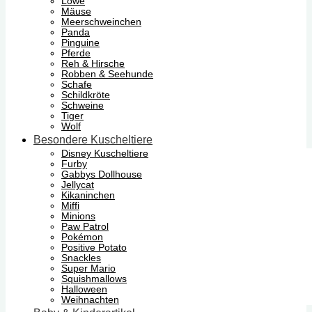
Löwe
Mäuse
Meerschweinchen
Panda
Pinguine
Pferde
Reh & Hirsche
Robben & Seehunde
Schafe
Schildkröte
Schweine
Tiger
Wolf
Besondere Kuscheltiere
Disney Kuscheltiere
Furby
Gabbys Dollhouse
Jellycat
Kikaninchen
Miffi
Minions
Paw Patrol
Pokémon
Positive Potato
Snackles
Super Mario
Squishmallows
Halloween
Weihnachten