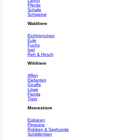
Lamm
Pferde
Schafe
Schweine
Waldtiere
Eichhörnchen
Eule
Fuchs
Igel
Reh & Hirsch
Wildtiere
Affen
Elefanten
Giraffe
Löwe
Panda
Tiger
Meerestiere
Eisbären
Pinguine
Robben & Seehunde
Schildkröten