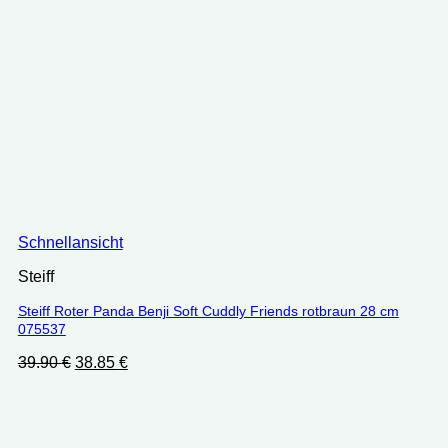
Schnellansicht
Steiff
Steiff Roter Panda Benji Soft Cuddly Friends rotbraun 28 cm
075537
Ursprünglicher
Aktueller
39.90
€
38.85
€
Preis
Preis
war:
ist:
39.90 €
38.85 €.