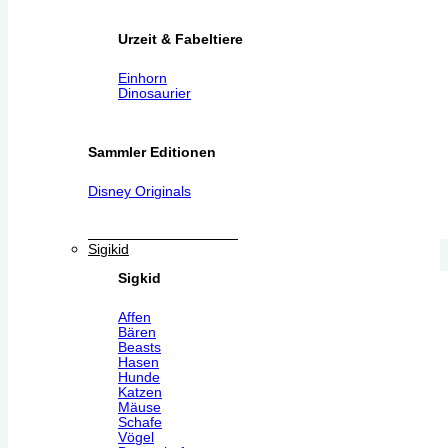
Urzeit & Fabeltiere
Einhorn
Dinosaurier
Sammler Editionen
Disney Originals
Sigikid
Sigkid
Affen
Bären
Beasts
Hasen
Hunde
Katzen
Mäuse
Schafe
Vögel