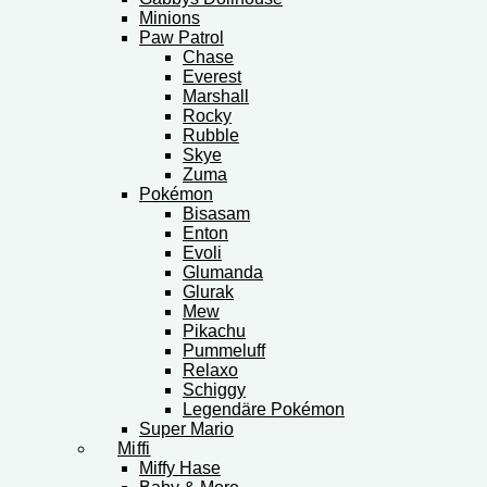
Minions
Paw Patrol
Chase
Everest
Marshall
Rocky
Rubble
Skye
Zuma
Pokémon
Bisasam
Enton
Evoli
Glumanda
Glurak
Mew
Pikachu
Pummeluff
Relaxo
Schiggy
Legendäre Pokémon
Super Mario
Miffi
Miffy Hase