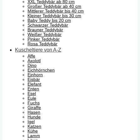
XXL Teddybär ab 80 cm
Großer Teddybär ab 40 cm
Mittlerer Teddybär bis 40 cm
Kleiner Teddybär bis 30 cm
Baby Teddy bis 20 cm
Schwarzer Teddybär
Brauner Teddybär
Weißer Teddybär
Pinker Teddybär
Rosa Teddybär
Kuscheltiere von A-Z
Affe
Axolotl
Dino
Eichhörnchen
Einhorn
Eisbär
Elefant
Enten
Esel
Eule
Fuchs
Giraffe
Hasen
Hunde
Igel
Katzen
Kühe
Lamm