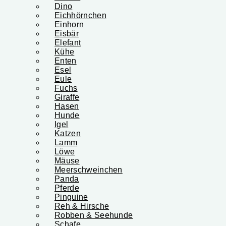
Dino
Eichhörnchen
Einhorn
Eisbär
Elefant
Kühe
Enten
Esel
Eule
Fuchs
Giraffe
Hasen
Hunde
Igel
Katzen
Lamm
Löwe
Mäuse
Meerschweinchen
Panda
Pferde
Pinguine
Reh & Hirsche
Robben & Seehunde
Schafe