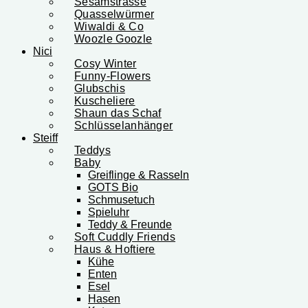
Sesamstrasse
Quasselwürmer
Wiwaldi & Co
Woozle Goozle
Nici
Cosy Winter
Funny-Flowers
Glubschis
Kuscheliere
Shaun das Schaf
Schlüsselanhänger
Steiff
Teddys
Baby
Greiflinge & Rasseln
GOTS Bio
Schmusetuch
Spieluhr
Teddy & Freunde
Soft Cuddly Friends
Haus & Hoftiere
Kühe
Enten
Esel
Hasen