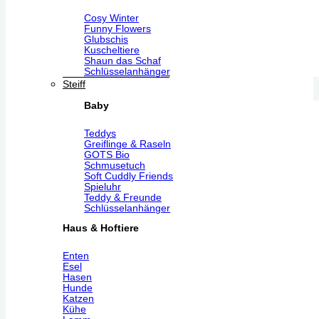
Cosy Winter
Funny Flowers
Glubschis
Kuscheltiere
Shaun das Schaf
Schlüsselanhänger
Steiff
Baby
Teddys
Greiflinge & Raseln
GOTS Bio
Schmusetuch
Soft Cuddly Friends
Spieluhr
Teddy & Freunde
Schlüsselanhänger
Haus & Hoftiere
Enten
Esel
Hasen
Hunde
Katzen
Kühe