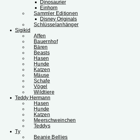
Dinosaurier
Einhorn
Sammler Editionen
Disney Originals
Schlüsselanhänger
Sigikid
Affen
Bauernhof
Bären
Beasts
Hasen
Hunde
Katzen
Mäuse
Schafe
Vögel
Wildtiere
Teddy Hermann
Hasen
Hunde
Katzen
Meerschweinchen
Teddys
Ty
Beanie Bellies