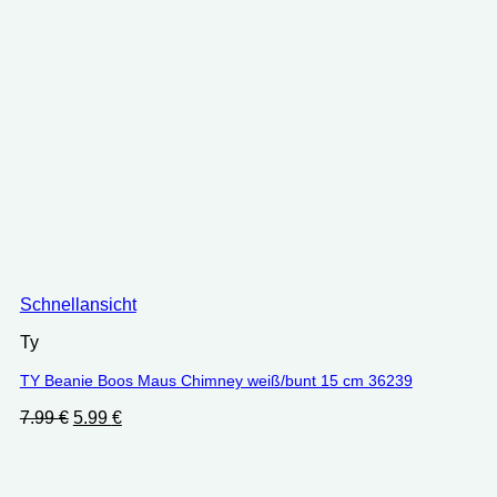
Schnellansicht
Ty
TY Beanie Boos Maus Chimney weiß/bunt 15 cm 36239
Ursprünglicher
Aktueller
7.99
€
5.99
€
Preis
Preis
war:
ist:
7.99 €
5.99 €.