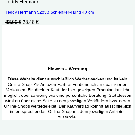
Teddy Hermann
Teddy Hermann 92893 Schlenker-Hund 40 cm
Ursprünglicher
Aktueller
33.99
€
28.48
€
Preis
Preis
war:
ist:
33.99 €
28.48 €.
Hinweis – Werbung
Diese Website dient ausschließlich Werbezwecken und ist kein
Online-Shop. Als Amazon-Partner verdiene ich an qualifizierten
Verkäufen. Ein direkter Kauf der hier gezeigten Produkte ist nicht
möglich, ebenso wenig wie eine persönliche Beratung. Stattdessen
wirst du über diese Seite zu den jeweiligen Verkäufern bzw. deren
Online-Shops weitergeleitet. Der Kaufvertrag kommt ausschließlich
im entsprechenden Online-Shop mit dem jeweiligen Anbieter
zustande.