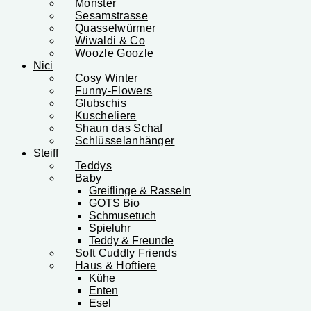
Monster
Sesamstrasse
Quasselwürmer
Wiwaldi & Co
Woozle Goozle
Nici
Cosy Winter
Funny-Flowers
Glubschis
Kuscheliere
Shaun das Schaf
Schlüsselanhänger
Steiff
Teddys
Baby
Greiflinge & Rasseln
GOTS Bio
Schmusetuch
Spieluhr
Teddy & Freunde
Soft Cuddly Friends
Haus & Hoftiere
Kühe
Enten
Esel