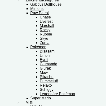
Zeichentrickfiguren
Gabbys Dollhouse
Minions
Paw Patrol
Chase
Everest
Marshall
Rocky
Rubble
Skye
Zuma
Pokémon
Bisasam
Enton
Evoli
Glumanda
Glurak
Mew
Pikachu
Pummeluff
Relaxo
Schiggy
Legendäre Pokémon
Super Mario
Miffi