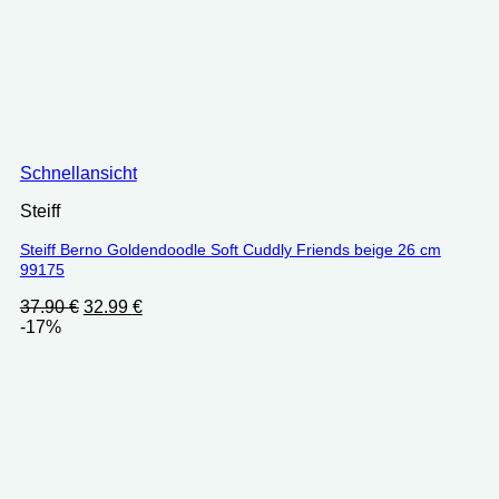
Schnellansicht
Steiff
Steiff Berno Goldendoodle Soft Cuddly Friends beige 26 cm
99175
Ursprünglicher
Aktueller
37.90
€
32.99
€
Preis
Preis
-17%
war:
ist:
37.90 €
32.99 €.