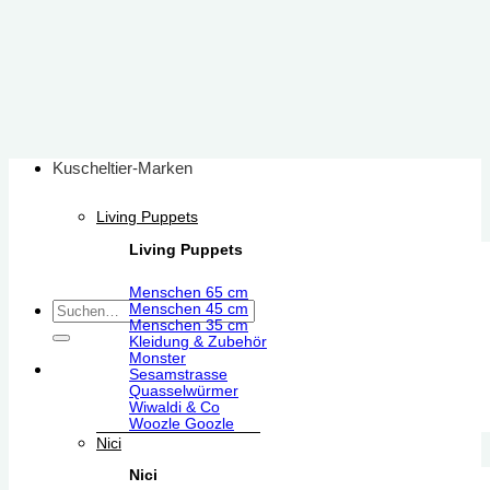
Zum
Inhalt
springen
Kuscheltier-Marken
Living Puppets
Living Puppets
Menschen 65 cm
Suchen
Menschen 45 cm
Menschen 35 cm
nach:
Kleidung & Zubehör
Monster
Sesamstrasse
Quasselwürmer
Wiwaldi & Co
Woozle Goozle
Nici
Nici