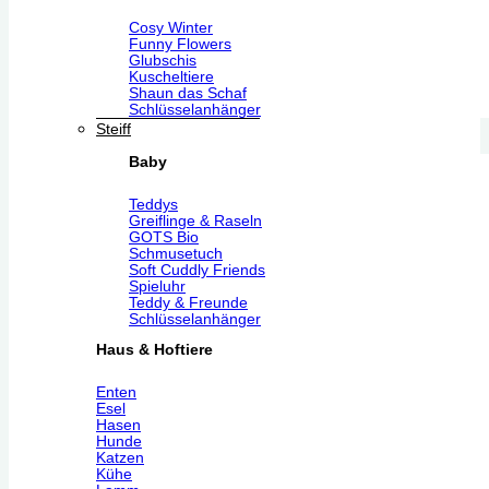
Cosy Winter
Funny Flowers
Glubschis
Kuscheltiere
Shaun das Schaf
Schlüsselanhänger
Steiff
Baby
Teddys
Greiflinge & Raseln
GOTS Bio
Schmusetuch
Soft Cuddly Friends
Spieluhr
Teddy & Freunde
Schlüsselanhänger
Haus & Hoftiere
Enten
Esel
Hasen
Hunde
Katzen
Kühe