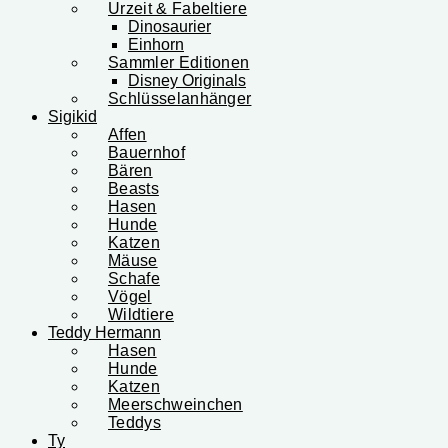
Urzeit & Fabeltiere
Dinosaurier
Einhorn
Sammler Editionen
Disney Originals
Schlüsselanhänger
Sigikid
Affen
Bauernhof
Bären
Beasts
Hasen
Hunde
Katzen
Mäuse
Schafe
Vögel
Wildtiere
Teddy Hermann
Hasen
Hunde
Katzen
Meerschweinchen
Teddys
Ty