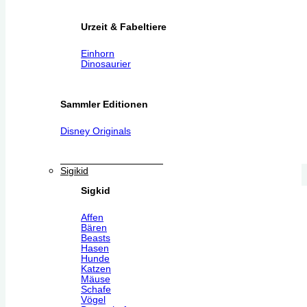
Urzeit & Fabeltiere
Einhorn
Dinosaurier
Sammler Editionen
Disney Originals
Sigikid
Sigkid
Affen
Bären
Beasts
Hasen
Hunde
Katzen
Mäuse
Schafe
Vögel