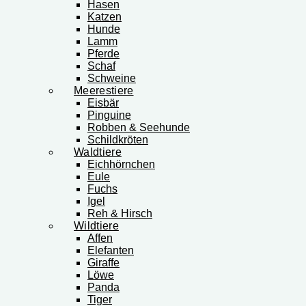
Hasen
Katzen
Hunde
Lamm
Pferde
Schaf
Schweine
Meerestiere
Eisbär
Pinguine
Robben & Seehunde
Schildkröten
Waldtiere
Eichhörnchen
Eule
Fuchs
Igel
Reh & Hirsch
Wildtiere
Affen
Elefanten
Giraffe
Löwe
Panda
Tiger