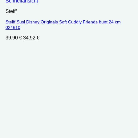
Schnellansicht
Steiff
Steiff Susi Disney Originals Soft Cuddly Friends bunt 24 cm
024610
Ursprünglicher
Aktueller
39.90
€
34.92
€
Preis
Preis
war:
ist:
39.90 €
34.92 €.