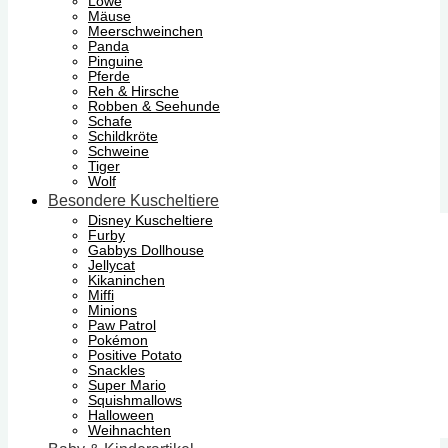
Löwe
Mäuse
Meerschweinchen
Panda
Pinguine
Pferde
Reh & Hirsche
Robben & Seehunde
Schafe
Schildkröte
Schweine
Tiger
Wolf
Besondere Kuscheltiere
Disney Kuscheltiere
Furby
Gabbys Dollhouse
Jellycat
Kikaninchen
Miffi
Minions
Paw Patrol
Pokémon
Positive Potato
Snackles
Super Mario
Squishmallows
Halloween
Weihnachten