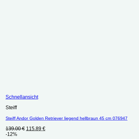
Schnellansicht
Steiff
Steiff Andor Golden Retriever liegend hellbraun 45 cm 076947
Ursprünglicher
Aktueller
139.00
€
115.89
€
Preis
Preis
-12%