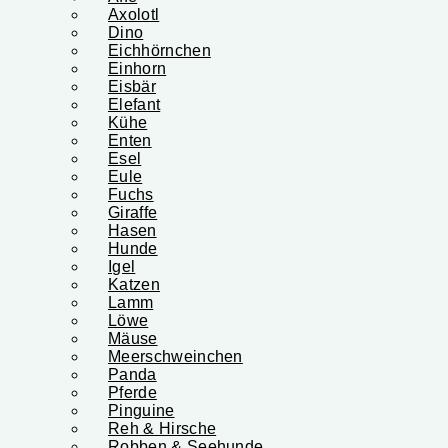
Axolotl
Dino
Eichhörnchen
Einhorn
Eisbär
Elefant
Kühe
Enten
Esel
Eule
Fuchs
Giraffe
Hasen
Hunde
Igel
Katzen
Lamm
Löwe
Mäuse
Meerschweinchen
Panda
Pferde
Pinguine
Reh & Hirsche
Robben & Seehunde