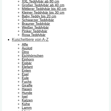
XXL Teddybär ab 80 cm
Großer Teddybär ab 40 cm
Mittlerer Teddybär bis 40 cm
Kleiner Teddybär bis 30 cm
Baby Teddy bis 20 cm
Schwarzer Teddybär
Brauner Teddybär
Weißer Teddybär
Pinker Teddybär
Rosa Teddybär
Kuscheltiere von A-Z
Affe
Axolotl
Dino
Eichhörnchen
Einhorn
Eisbär
Elefant
Enten
Esel
Eule
Fuchs
Giraffe
Hasen
Hunde
Igel
Katzen
Kühe
Lamm