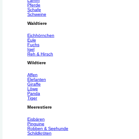
Lamm
Pferde
Schafe
Schweine
Waldtiere
Eichhörnchen
Eule
Fuchs
Igel
Reh & Hirsch
Wildtiere
Affen
Elefanten
Giraffe
Löwe
Panda
Tiger
Meerestiere
Eisbären
Pinguine
Robben & Seehunde
Schildkröten