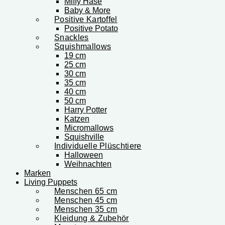
Miffy Hase
Baby & More
Positive Kartoffel
Positive Potato
Snackles
Squishmallows
19 cm
25 cm
30 cm
35 cm
40 cm
50 cm
Harry Potter
Katzen
Micromallows
Squishville
Individuelle Plüschtiere
Halloween
Weihnachten
Marken
Living Puppets
Menschen 65 cm
Menschen 45 cm
Menschen 35 cm
Kleidung & Zubehör