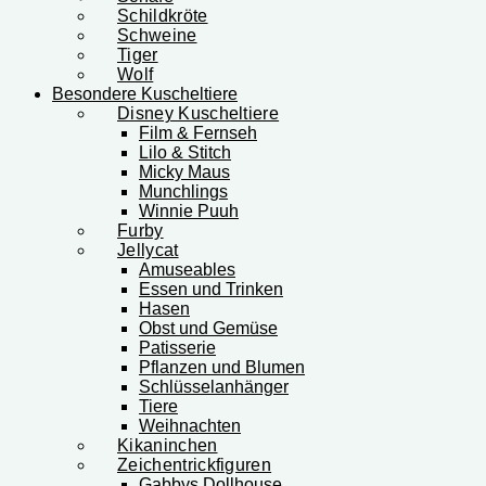
Schildkröte
Schweine
Tiger
Wolf
Besondere Kuscheltiere
Disney Kuscheltiere
Film & Fernseh
Lilo & Stitch
Micky Maus
Munchlings
Winnie Puuh
Furby
Jellycat
Amuseables
Essen und Trinken
Hasen
Obst und Gemüse
Patisserie
Pflanzen und Blumen
Schlüsselanhänger
Tiere
Weihnachten
Kikaninchen
Zeichentrickfiguren
Gabbys Dollhouse