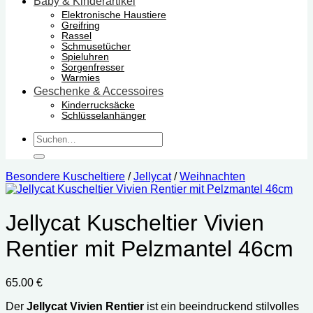
Baby & Kinderartikel
Elektronische Haustiere
Greifring
Rassel
Schmusetücher
Spieluhren
Sorgenfresser
Warmies
Geschenke & Accessoires
Kinderrucksäcke
Schlüsselanhänger
Suchen
nach:
Besondere Kuscheltiere
/
Jellycat
/
Weihnachten
Jellycat Kuscheltier Vivien
Rentier mit Pelzmantel 46cm
65.00
€
Der
Jellycat Vivien Rentier
ist ein beeindruckend stilvolles