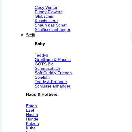
Cosy Winter
Funny Flowers
Glubschis
Kuscheltiere
Shaun das Schaf
Schlüsselanhänger
Steiff
Baby
Teddys
Greiflinge & Raseln
GOTS Bio
Schmusetuch
Soft Cuddly Friends
Spieluhr
Teddy & Freunde
Schlüsselanhänger
Haus & Hoftiere
Enten
Esel
Hasen
Hunde
Katzen
Kühe