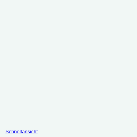
17.99 €
15.99 €.
Schnellansicht