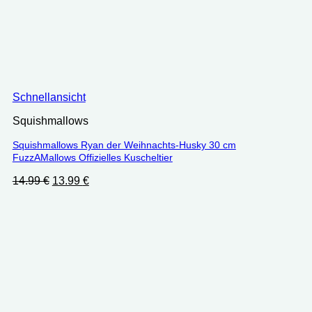
Schnellansicht
Squishmallows
Squishmallows Ryan der Weihnachts-Husky 30 cm
FuzzAMallows Offizielles Kuscheltier
Ursprünglicher
Aktueller
14.99
€
13.99
€
Preis
Preis
war:
ist:
14.99 €
13.99 €.