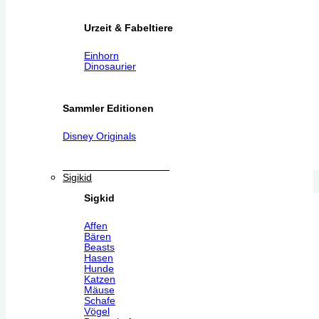
Urzeit & Fabeltiere
Einhorn
Dinosaurier
Sammler Editionen
Disney Originals
Sigikid
Sigkid
Affen
Bären
Beasts
Hasen
Hunde
Katzen
Mäuse
Schafe
Vögel