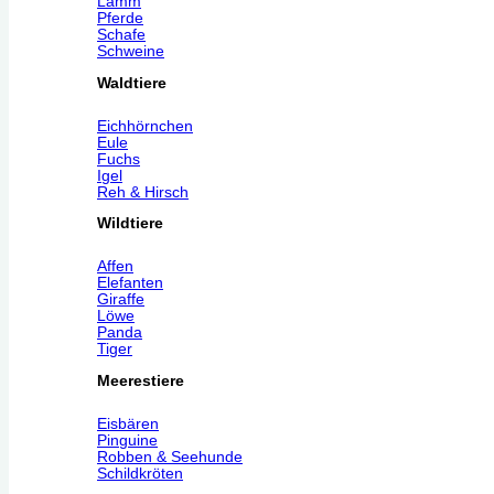
Lamm
Pferde
Schafe
Schweine
Waldtiere
Eichhörnchen
Eule
Fuchs
Igel
Reh & Hirsch
Wildtiere
Affen
Elefanten
Giraffe
Löwe
Panda
Tiger
Meerestiere
Eisbären
Pinguine
Robben & Seehunde
Schildkröten