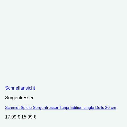
Schnellansicht
Sorgenfresser
Schmidt Spiele Sorgenfresser Tanja Edition Jingle Dolls 20 cm
Ursprünglicher
Aktueller
17.99
€
15.99
€
Preis
Preis
war:
ist: