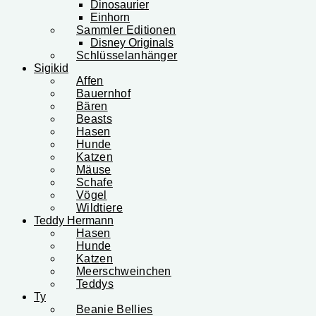
Dinosaurier
Einhorn
Sammler Editionen
Disney Originals
Schlüsselanhänger
Sigikid
Affen
Bauernhof
Bären
Beasts
Hasen
Hunde
Katzen
Mäuse
Schafe
Vögel
Wildtiere
Teddy Hermann
Hasen
Hunde
Katzen
Meerschweinchen
Teddys
Ty
Beanie Bellies