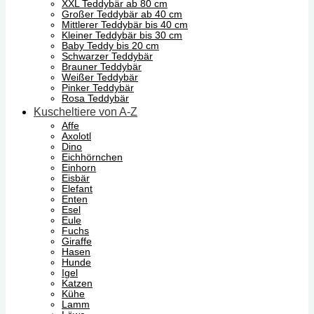
XXL Teddybär ab 80 cm
Großer Teddybär ab 40 cm
Mittlerer Teddybär bis 40 cm
Kleiner Teddybär bis 30 cm
Baby Teddy bis 20 cm
Schwarzer Teddybär
Brauner Teddybär
Weißer Teddybär
Pinker Teddybär
Rosa Teddybär
Kuscheltiere von A-Z
Affe
Axolotl
Dino
Eichhörnchen
Einhorn
Eisbär
Elefant
Enten
Esel
Eule
Fuchs
Giraffe
Hasen
Hunde
Igel
Katzen
Kühe
Lamm