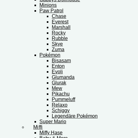
Minions
Paw Patrol
Chase
Everest
Marshall
Rocky
Rubble
Skye
Zuma
Pokémon
Bisasam
Enton
Evoli
Glumanda
Glurak
Mew
Pikachu
Pummeluff
Relaxo
Schiggy
Legendäre Pokémon
Super Mario
Miffi
Miffy Hase