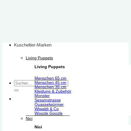
Zum
Inhalt
springen
Kuscheltier-Marken
Living Puppets
Living Puppets
Menschen 65 cm
Suchen
Menschen 45 cm
Menschen 35 cm
nach:
Kleidung & Zubehör
Monster
Sesamstrasse
Quasselwürmer
Wiwaldi & Co
Woozle Goozle
Nici
Nici