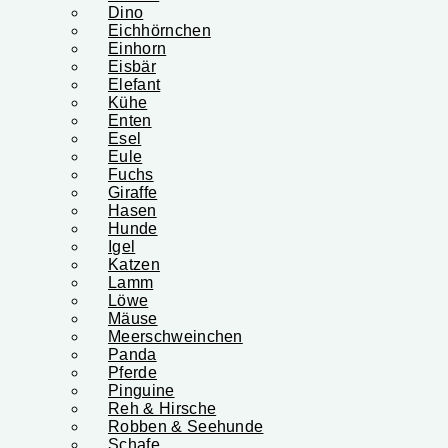
Dino
Eichhörnchen
Einhorn
Eisbär
Elefant
Kühe
Enten
Esel
Eule
Fuchs
Giraffe
Hasen
Hunde
Igel
Katzen
Lamm
Löwe
Mäuse
Meerschweinchen
Panda
Pferde
Pinguine
Reh & Hirsche
Robben & Seehunde
Schafe