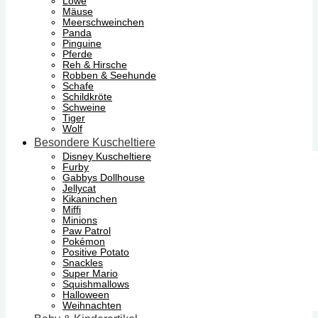
Löwe
Mäuse
Meerschweinchen
Panda
Pinguine
Pferde
Reh & Hirsche
Robben & Seehunde
Schafe
Schildkröte
Schweine
Tiger
Wolf
Besondere Kuscheltiere
Disney Kuscheltiere
Furby
Gabbys Dollhouse
Jellycat
Kikaninchen
Miffi
Minions
Paw Patrol
Pokémon
Positive Potato
Snackles
Super Mario
Squishmallows
Halloween
Weihnachten