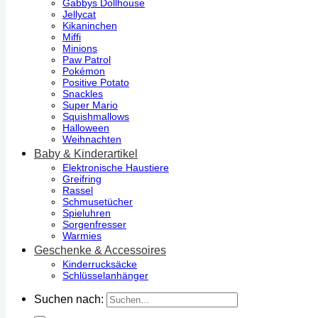
Gabbys Dollhouse
Jellycat
Kikaninchen
Miffi
Minions
Paw Patrol
Pokémon
Positive Potato
Snackles
Super Mario
Squishmallows
Halloween
Weihnachten
Baby & Kinderartikel
Elektronische Haustiere
Greifring
Rassel
Schmusetücher
Spieluhren
Sorgenfresser
Warmies
Geschenke & Accessoires
Kinderrucksäcke
Schlüsselanhänger
Suchen nach: