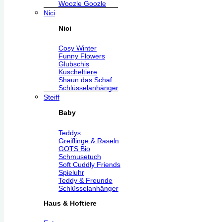
Woozle Goozle
Nici
Nici
Cosy Winter
Funny Flowers
Glubschis
Kuscheltiere
Shaun das Schaf
Schlüsselanhänger
Steiff
Baby
Teddys
Greiflinge & Raseln
GOTS Bio
Schmusetuch
Soft Cuddly Friends
Spieluhr
Teddy & Freunde
Schlüsselanhänger
Haus & Hoftiere