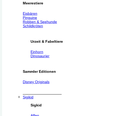
Meerestiere
Eisbären
Pinguine
Robben & Seehunde
Schildkröten
Urzeit & Fabeltiere
Einhorn
Dinosaurier
Sammler Editionen
Disney Originals
Sigikid
Sigkid
Affen