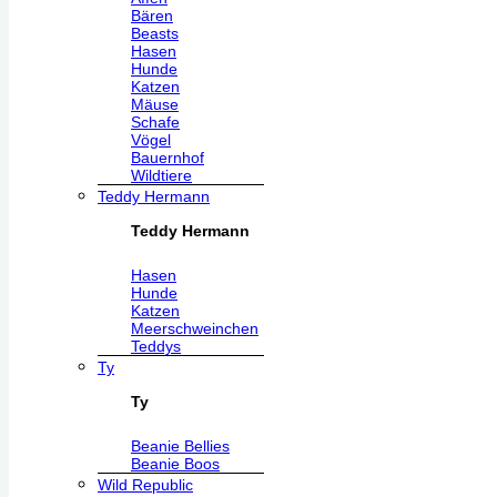
Bären
Beasts
Hasen
Hunde
Katzen
Mäuse
Schafe
Vögel
Bauernhof
Wildtiere
Teddy Hermann
Teddy Hermann
Hasen
Hunde
Katzen
Meerschweinchen
Teddys
Ty
Ty
Beanie Bellies
Beanie Boos
Wild Republic