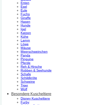
Enten
Esel
Eule
Fuchs
Giraffe
Hasen
Hunde
Igel
Katzen
Kühe
Lamm
Löwe
Mäuse
Meerschweinchen
Panda
Pinguine
Pferde
Reh & Hirsche
Robben & Seehunde
Schafe
Schildkröte
Schweine
Tiger
Wolf
Besondere Kuscheltiere
Disney Kuscheltiere
Furby