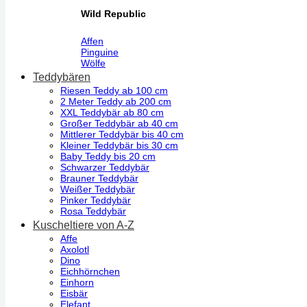
Wild Republic
Affen
Pinguine
Wölfe
Teddybären
Riesen Teddy ab 100 cm
2 Meter Teddy ab 200 cm
XXL Teddybär ab 80 cm
Großer Teddybär ab 40 cm
Mittlerer Teddybär bis 40 cm
Kleiner Teddybär bis 30 cm
Baby Teddy bis 20 cm
Schwarzer Teddybär
Brauner Teddybär
Weißer Teddybär
Pinker Teddybär
Rosa Teddybär
Kuscheltiere von A-Z
Affe
Axolotl
Dino
Eichhörnchen
Einhorn
Eisbär
Elefant