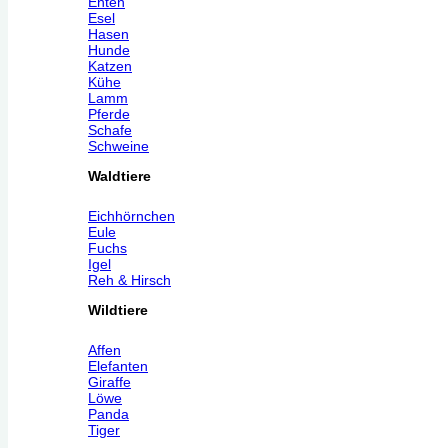
Enten
Esel
Hasen
Hunde
Katzen
Kühe
Lamm
Pferde
Schafe
Schweine
Waldtiere
Eichhörnchen
Eule
Fuchs
Igel
Reh & Hirsch
Wildtiere
Affen
Elefanten
Giraffe
Löwe
Panda
Tiger