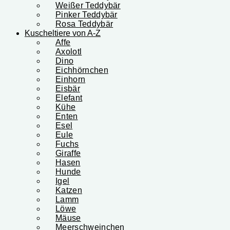
Weißer Teddybär
Pinker Teddybär
Rosa Teddybär
Kuscheltiere von A-Z
Affe
Axolotl
Dino
Eichhörnchen
Einhorn
Eisbär
Elefant
Kühe
Enten
Esel
Eule
Fuchs
Giraffe
Hasen
Hunde
Igel
Katzen
Lamm
Löwe
Mäuse
Meerschweinchen