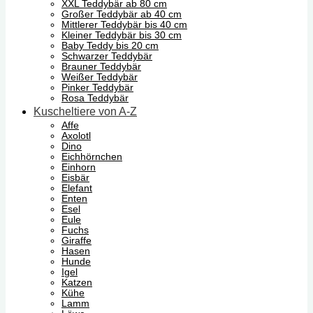
XXL Teddybär ab 80 cm
Großer Teddybär ab 40 cm
Mittlerer Teddybär bis 40 cm
Kleiner Teddybär bis 30 cm
Baby Teddy bis 20 cm
Schwarzer Teddybär
Brauner Teddybär
Weißer Teddybär
Pinker Teddybär
Rosa Teddybär
Kuscheltiere von A-Z
Affe
Axolotl
Dino
Eichhörnchen
Einhorn
Eisbär
Elefant
Enten
Esel
Eule
Fuchs
Giraffe
Hasen
Hunde
Igel
Katzen
Kühe
Lamm