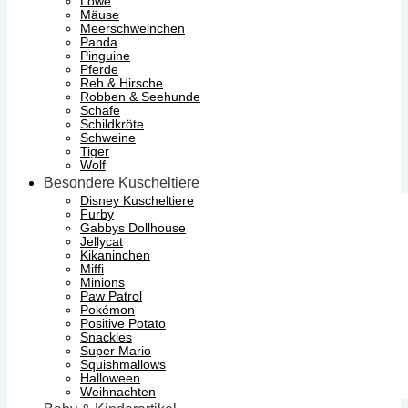
Löwe
Mäuse
Meerschweinchen
Panda
Pinguine
Pferde
Reh & Hirsche
Robben & Seehunde
Schafe
Schildkröte
Schweine
Tiger
Wolf
Besondere Kuscheltiere
Disney Kuscheltiere
Furby
Gabbys Dollhouse
Jellycat
Kikaninchen
Miffi
Minions
Paw Patrol
Pokémon
Positive Potato
Snackles
Super Mario
Squishmallows
Halloween
Weihnachten