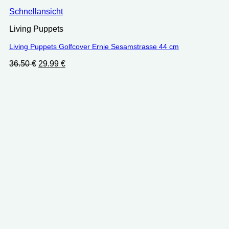
Schnellansicht
Living Puppets
Living Puppets Golfcover Ernie Sesamstrasse 44 cm
Ursprünglicher
Aktueller
36.50
€
29.99
€
Preis
Preis
war:
ist:
36.50 €
29.99 €.