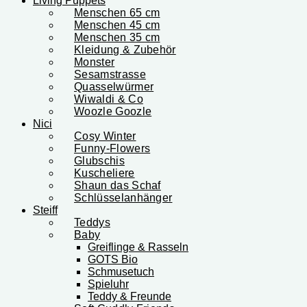
Living Puppets
Menschen 65 cm
Menschen 45 cm
Menschen 35 cm
Kleidung & Zubehör
Monster
Sesamstrasse
Quasselwürmer
Wiwaldi & Co
Woozle Goozle
Nici
Cosy Winter
Funny-Flowers
Glubschis
Kuscheliere
Shaun das Schaf
Schlüsselanhänger
Steiff
Teddys
Baby
Greiflinge & Rasseln
GOTS Bio
Schmusetuch
Spieluhr
Teddy & Freunde