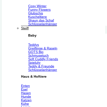
Cosy Winter
Funny Flowers
Glubschis
Kuscheltiere
Shaun das Schaf
Schlüsselanhänger
Steiff
Baby
Teddys
Greiflinge & Raseln
GOTS Bio
Schmusetuch
Soft Cuddly Friends
Spieluhr
Teddy & Freunde
Schlüsselanhänger
Haus & Hoftiere
Enten
Esel
Hasen
Hunde
Katzen
Kühe