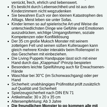
verrückt, frech, ehrlich und liebenswert.
Es besticht durch Lebensechtheit und ist aus den
Kinderzimmern nicht wegzudenken
Sie bewahren Euch vor den kleinen Katastrophen des
Alltags. Meist leben sie unter Sofas.
Kinder lernen so auf spielerische Art und Weise die
unterschiedlichsten Dinge wie Gefühle und Emotionen
auszudrücken, wichtige Umgangsformen, soziale
Kompetenzen oder Konfliktlösung
Der 35 cm große Muksch Monster mit seinem
zotteligen Fell und seinen süßen Kulleraugen kann
gleich mehrere Kinder interaktiv beim Rollenspiel in
das Geschehen mit einbeziehen.
Die Living Puppets Handpuppe lässt sich mit einer
Hand durch das „Klappmaul“-Prinzip bespielen
Besonders leichte Spielführung auch für Erwachsenen-
Hände
Waschbar bei 30°C (im Schonwaschgang) oder per
Hand
Sicherheit: unabhängiges Prüfinstitut prüft zusätzlich
auf Qualität und Sicherheit
Spielzeugsicherheit nach DIN EN 71
Artikelmaße: 30 x 20 x 35 cm
Altersempfehlung: Ab 3 Jahre
Die freundlichen Monster to go kommen alle mit