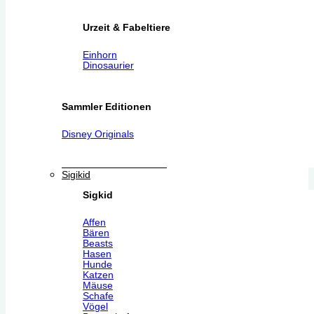
Urzeit & Fabeltiere
Einhorn
Dinosaurier
Sammler Editionen
Disney Originals
Sigikid
Sigkid
Affen
Bären
Beasts
Hasen
Hunde
Katzen
Mäuse
Schafe
Vögel