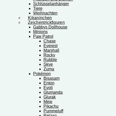
Schlüsselanhänger
Tiere
Weihnachten
Kikaninchen
Zeichentrickfiguren
Gabbys Dollhouse
Minions
Paw Patrol
Chase
Everest
Marshall
Rocky
Rubble
Skye
Zuma
Pokémon
Bisasam
Enton
Evoli
Glumanda
Glurak
Mew
Pikachu
Pummeluff
Relaxo