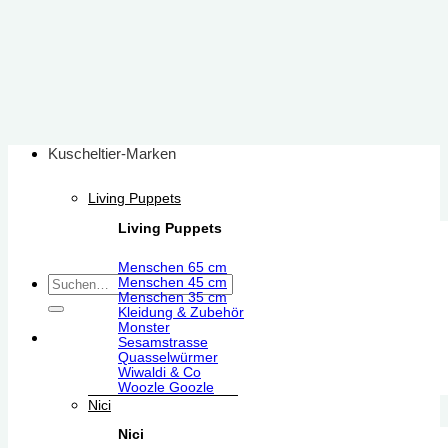
Zum
Inhalt
springen
Kuscheltier-Marken
Living Puppets
Living Puppets
Menschen 65 cm
Suchen
Menschen 45 cm
Menschen 35 cm
nach:
Kleidung & Zubehör
Monster
Sesamstrasse
Quasselwürmer
Wiwaldi & Co
Woozle Goozle
Nici
Nici