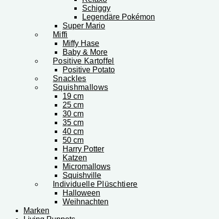
Schiggy
Legendäre Pokémon
Super Mario
Miffi
Miffy Hase
Baby & More
Positive Kartoffel
Positive Potato
Snackles
Squishmallows
19 cm
25 cm
30 cm
35 cm
40 cm
50 cm
Harry Potter
Katzen
Micromallows
Squishville
Individuelle Plüschtiere
Halloween
Weihnachten
Marken