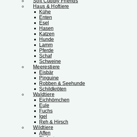
Soft Cuddly Friends
Haus & Hoftiere
Kühe
Enten
Esel
Hasen
Katzen
Hunde
Lamm
Pferde
Schaf
Schweine
Meerestiere
Eisbär
Pinguine
Robben & Seehunde
Schildkröten
Waldtiere
Eichhörnchen
Eule
Fuchs
Igel
Reh & Hirsch
Wildtiere
Affen