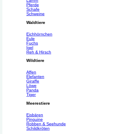
Lamm
Pferde
Schafe
Schweine
Waldtiere
Eichhörnchen
Eule
Fuchs
Igel
Reh & Hirsch
Wildtiere
Affen
Elefanten
Giraffe
Löwe
Panda
Tiger
Meerestiere
Eisbären
Pinguine
Robben & Seehunde
Schildkröten