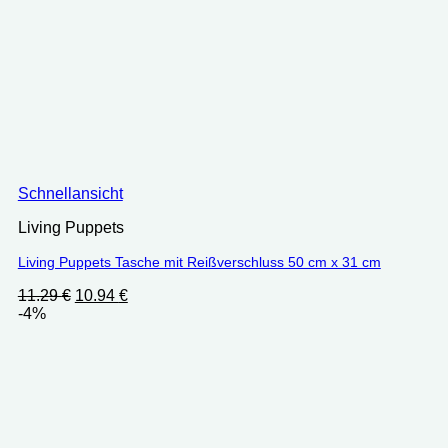
Schnellansicht
Living Puppets
Living Puppets Tasche mit Reißverschluss 50 cm x 31 cm
Ursprünglicher
Aktueller
11.29
€
10.94
€
Preis
Preis
-4%
war:
ist:
11.29 €
10.94 €.