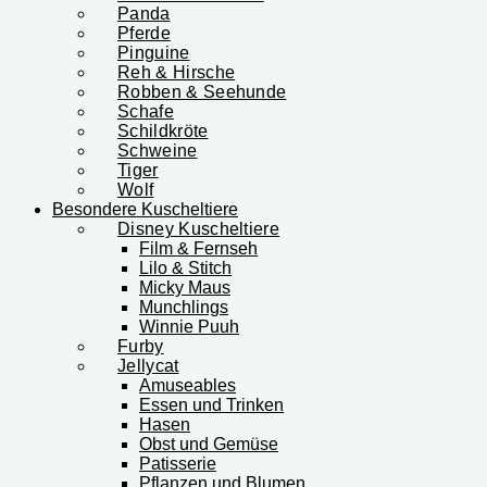
Panda
Pferde
Pinguine
Reh & Hirsche
Robben & Seehunde
Schafe
Schildkröte
Schweine
Tiger
Wolf
Besondere Kuscheltiere
Disney Kuscheltiere
Film & Fernseh
Lilo & Stitch
Micky Maus
Munchlings
Winnie Puuh
Furby
Jellycat
Amuseables
Essen und Trinken
Hasen
Obst und Gemüse
Patisserie
Pflanzen und Blumen