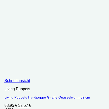
Schnellansicht
Living Puppets
Living Puppets Handpuppe Giraffe Quasselwurm 39 cm
Ursprünglicher
Aktueller
33.95
€
32.57
€