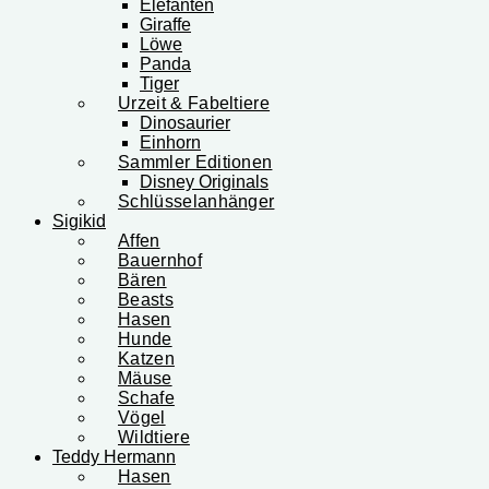
Elefanten
Giraffe
Löwe
Panda
Tiger
Urzeit & Fabeltiere
Dinosaurier
Einhorn
Sammler Editionen
Disney Originals
Schlüsselanhänger
Sigikid
Affen
Bauernhof
Bären
Beasts
Hasen
Hunde
Katzen
Mäuse
Schafe
Vögel
Wildtiere
Teddy Hermann
Hasen