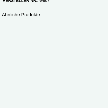
HERSTELLER-NR.:
‎W807
Ähnliche Produkte