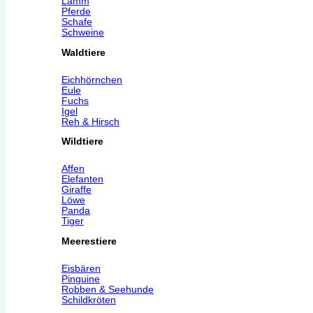
Lamm
Pferde
Schafe
Schweine
Waldtiere
Eichhörnchen
Eule
Fuchs
Igel
Reh & Hirsch
Wildtiere
Affen
Elefanten
Giraffe
Löwe
Panda
Tiger
Meerestiere
Eisbären
Pinguine
Robben & Seehunde
Schildkröten