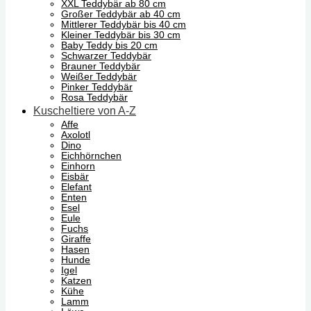
XXL Teddybär ab 80 cm
Großer Teddybär ab 40 cm
Mittlerer Teddybär bis 40 cm
Kleiner Teddybär bis 30 cm
Baby Teddy bis 20 cm
Schwarzer Teddybär
Brauner Teddybär
Weißer Teddybär
Pinker Teddybär
Rosa Teddybär
Kuscheltiere von A-Z
Affe
Axolotl
Dino
Eichhörnchen
Einhorn
Eisbär
Elefant
Enten
Esel
Eule
Fuchs
Giraffe
Hasen
Hunde
Igel
Katzen
Kühe
Lamm