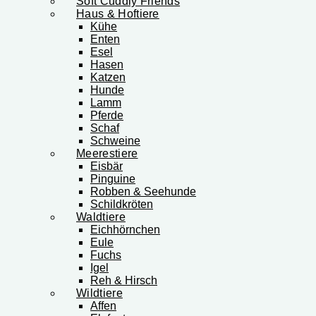
Soft Cuddly Friends
Haus & Hoftiere
Kühe
Enten
Esel
Hasen
Katzen
Hunde
Lamm
Pferde
Schaf
Schweine
Meerestiere
Eisbär
Pinguine
Robben & Seehunde
Schildkröten
Waldtiere
Eichhörnchen
Eule
Fuchs
Igel
Reh & Hirsch
Wildtiere
Affen