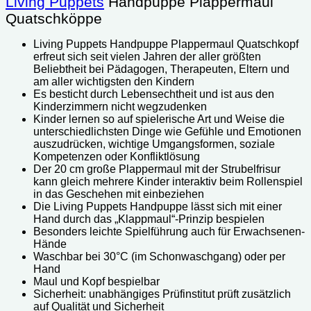
Living Puppets
Handpuppe Plappermaul
Quatschköppe
Living Puppets Handpuppe Plappermaul Quatschkopf
erfreut sich seit vielen Jahren der aller größten
Beliebtheit bei Pädagogen, Therapeuten, Eltern und
am aller wichtigsten den Kindern
Es besticht durch Lebensechtheit und ist aus den
Kinderzimmern nicht wegzudenken
Kinder lernen so auf spielerische Art und Weise die
unterschiedlichsten Dinge wie Gefühle und Emotionen
auszudrücken, wichtige Umgangsformen, soziale
Kompetenzen oder Konfliktlösung
Der 20 cm große Plappermaul mit der Strubelfrisur
kann gleich mehrere Kinder interaktiv beim Rollenspiel
in das Geschehen mit einbeziehen
Die Living Puppets Handpuppe lässt sich mit einer
Hand durch das „Klappmaul“-Prinzip bespielen
Besonders leichte Spielführung auch für Erwachsenen-
Hände
Waschbar bei 30°C (im Schonwaschgang) oder per
Hand
Maul und Kopf bespielbar
Sicherheit: unabhängiges Prüfinstitut prüft zusätzlich
auf Qualität und Sicherheit