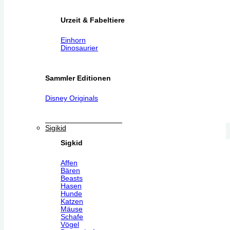
Urzeit & Fabeltiere
Einhorn
Dinosaurier
Sammler Editionen
Disney Originals
Sigikid
Sigkid
Affen
Bären
Beasts
Hasen
Hunde
Katzen
Mäuse
Schafe
Vögel