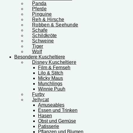
Panda
Pferde
Pinguine
Reh & Hirsche
Robben & Seehunde
Schafe
Schildkröte
Schweine
Tiger
Wolf
Besondere Kuscheltiere
Disney Kuscheltiere
Film & Fernseh
Lilo & Stitch
Micky Maus
Munchlings
Winnie Puuh
Furby
Jellycat
Amuseables
Essen und Trinken
Hasen
Obst und Gemüse
Patisserie
Pflanzen und Blumen