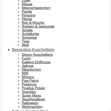
Löwe
Mäuse
Meerschweinchen
Panda
Pinguine
Pferde
Reh & Hirsche
Robben & Seehunde
Schafe
Schildkröte
Schweine
Tiger
Wolf
Besondere Kuscheltiere
Disney Kuscheltiere
Furby
Gabbys Dollhouse
Jellycat
Kikaninchen
Miffi
Minions
Paw Patrol
Pokémon
Positive Potato
Snackles
Super Mario
Squishmallows
Halloween
Weihnachten