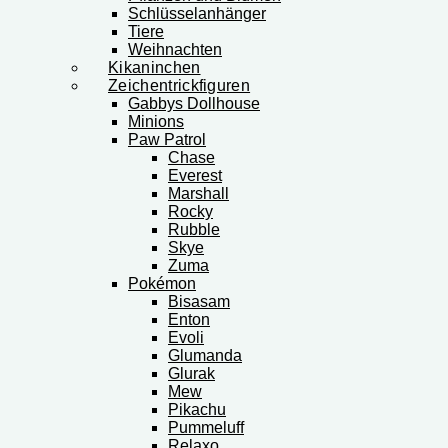
Schlüsselanhänger
Tiere
Weihnachten
Kikaninchen
Zeichentrickfiguren
Gabbys Dollhouse
Minions
Paw Patrol
Chase
Everest
Marshall
Rocky
Rubble
Skye
Zuma
Pokémon
Bisasam
Enton
Evoli
Glumanda
Glurak
Mew
Pikachu
Pummeluff
Relaxo