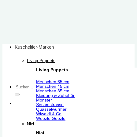
Zum
Inhalt
springen
Kuscheltier-Marken
Living Puppets
Living Puppets
Menschen 65 cm
Suchen
Menschen 45 cm
Menschen 35 cm
nach:
Kleidung & Zubehör
Monster
Sesamstrasse
Quasselwürmer
Wiwaldi & Co
Woozle Goozle
Nici
Nici