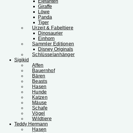
Elefanten
Giraffe
Löwe
Panda
Tiger
Urzeit & Fabeltiere
Dinosaurier
Einhorn
Sammler Editionen
Disney Originals
Schlüsselanhänger
Sigikid
Affen
Bauernhof
Bären
Beasts
Hasen
Hunde
Katzen
Mäuse
Schafe
Vögel
Wildtiere
Teddy Hermann
Hasen