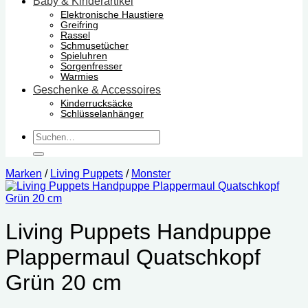
Baby & Kinderartikel
Elektronische Haustiere
Greifring
Rassel
Schmusetücher
Spieluhren
Sorgenfresser
Warmies
Geschenke & Accessoires
Kinderrucksäcke
Schlüsselanhänger
Suchen
nach:
Marken
/
Living Puppets
/
Monster
Living Puppets Handpuppe
Plappermaul Quatschkopf
Grün 20 cm