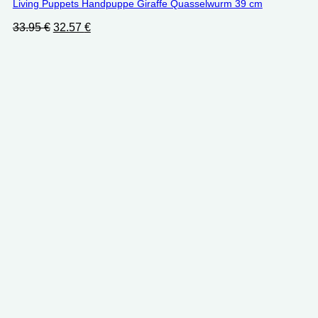
Living Puppets Handpuppe Giraffe Quasselwurm 39 cm
Ursprünglicher
Aktueller
33.95
€
32.57
€
Preis
Preis
war:
ist:
33.95 €
32.57 €.