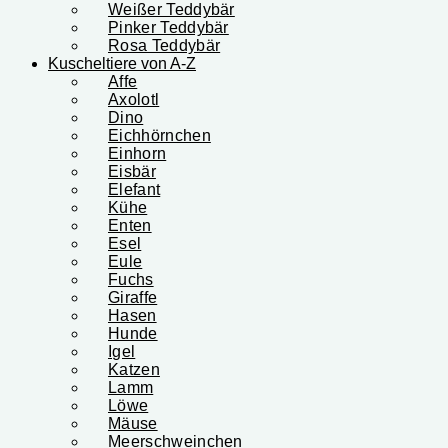
Weißer Teddybär
Pinker Teddybär
Rosa Teddybär
Kuscheltiere von A-Z
Affe
Axolotl
Dino
Eichhörnchen
Einhorn
Eisbär
Elefant
Kühe
Enten
Esel
Eule
Fuchs
Giraffe
Hasen
Hunde
Igel
Katzen
Lamm
Löwe
Mäuse
Meerschweinchen