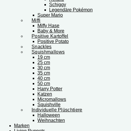
Schiggy
Legendäre Pokémon
Super Mario
Miffi
Miffy Hase
Baby & More
Positive Kartoffel
Positive Potato
Snackles
Squishmallows
19 cm
25 cm
30 cm
35 cm
40 cm
50 cm
Harry Potter
Katzen
Micromallows
Squishville
Individuelle Plüschtiere
Halloween
Weihnachten
Marken
Living Puppets