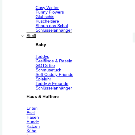
Cosy Winter
Funny Flowers
Glubschis
Kuscheltiere
Shaun das Schaf
Schlüsselanhänger
Steiff
Baby
Teddys
Greiflinge & Raseln
GOTS Bio
Schmusetuch
Soft Cuddly Friends
Spieluhr
Teddy & Freunde
Schlüsselanhänger
Haus & Hoftiere
Enten
Esel
Hasen
Hunde
Katzen
Kühe