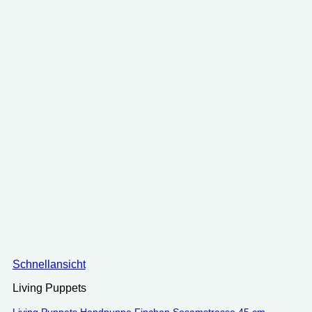
Schnellansicht
Living Puppets
Living Puppets Handpuppe Finchen Sesamstrasse 45 cm