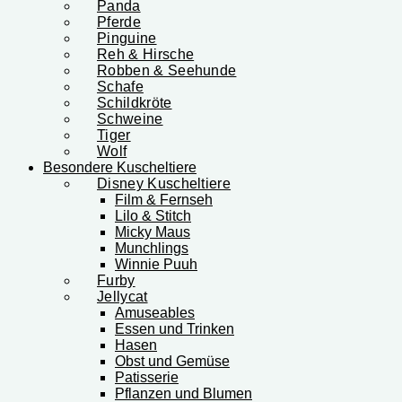
Panda
Pferde
Pinguine
Reh & Hirsche
Robben & Seehunde
Schafe
Schildkröte
Schweine
Tiger
Wolf
Besondere Kuscheltiere
Disney Kuscheltiere
Film & Fernseh
Lilo & Stitch
Micky Maus
Munchlings
Winnie Puuh
Furby
Jellycat
Amuseables
Essen und Trinken
Hasen
Obst und Gemüse
Patisserie
Pflanzen und Blumen