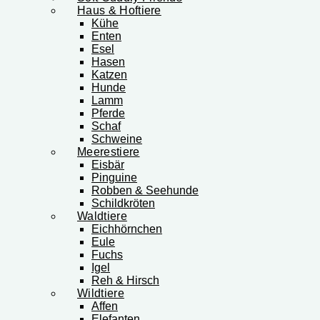
Haus & Hoftiere
Kühe
Enten
Esel
Hasen
Katzen
Hunde
Lamm
Pferde
Schaf
Schweine
Meerestiere
Eisbär
Pinguine
Robben & Seehunde
Schildkröten
Waldtiere
Eichhörnchen
Eule
Fuchs
Igel
Reh & Hirsch
Wildtiere
Affen
Elefanten