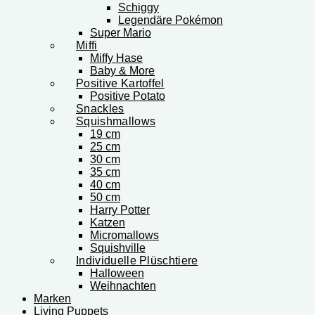
Schiggy
Legendäre Pokémon
Super Mario
Miffi
Miffy Hase
Baby & More
Positive Kartoffel
Positive Potato
Snackles
Squishmallows
19 cm
25 cm
30 cm
35 cm
40 cm
50 cm
Harry Potter
Katzen
Micromallows
Squishville
Individuelle Plüschtiere
Halloween
Weihnachten
Marken
Living Puppets