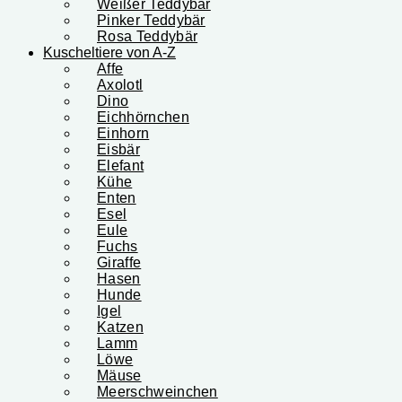
Weißer Teddybär
Pinker Teddybär
Rosa Teddybär
Kuscheltiere von A-Z
Affe
Axolotl
Dino
Eichhörnchen
Einhorn
Eisbär
Elefant
Kühe
Enten
Esel
Eule
Fuchs
Giraffe
Hasen
Hunde
Igel
Katzen
Lamm
Löwe
Mäuse
Meerschweinchen