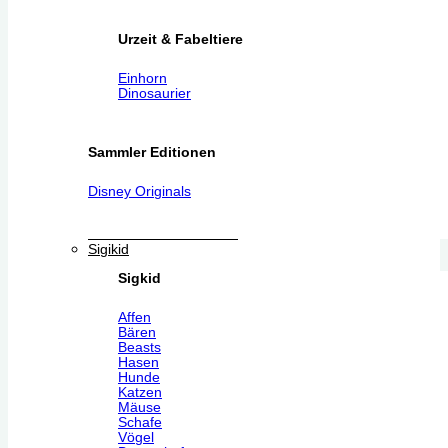
Urzeit & Fabeltiere
Einhorn
Dinosaurier
Sammler Editionen
Disney Originals
Sigikid
Sigkid
Affen
Bären
Beasts
Hasen
Hunde
Katzen
Mäuse
Schafe
Vögel