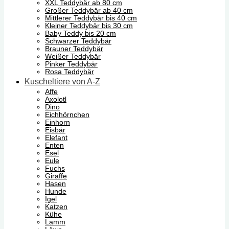
XXL Teddybär ab 80 cm
Großer Teddybär ab 40 cm
Mittlerer Teddybär bis 40 cm
Kleiner Teddybär bis 30 cm
Baby Teddy bis 20 cm
Schwarzer Teddybär
Brauner Teddybär
Weißer Teddybär
Pinker Teddybär
Rosa Teddybär
Kuscheltiere von A-Z
Affe
Axolotl
Dino
Eichhörnchen
Einhorn
Eisbär
Elefant
Enten
Esel
Eule
Fuchs
Giraffe
Hasen
Hunde
Igel
Katzen
Kühe
Lamm