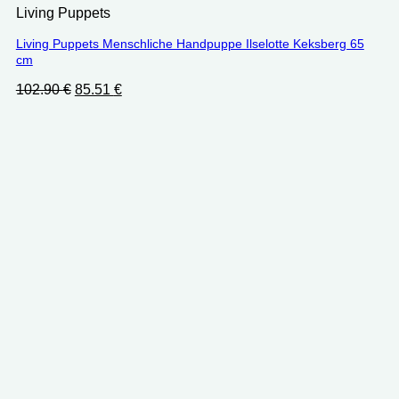
Living Puppets
Living Puppets Menschliche Handpuppe Ilselotte Keksberg 65
cm
Ursprünglicher
Aktueller
102.90
€
85.51
€
Preis
Preis
war:
ist:
102.90 €
85.51 €.