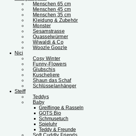
Menschen 65 cm
Menschen 45 cm
Menschen 35 cm
Kleidung & Zubehör
Monster
Sesamstrasse
Quasselwürmer
Wiwaldi & Co
Woozle Goozle
Nici
Cosy Winter
Funny-Flowers
Glubschis
Kuscheliere
Shaun das Schaf
Schlüsselanhänger
Steiff
Teddys
Baby
Greiflinge & Rasseln
GOTS Bio
Schmusetuch
Spieluhr
Teddy & Freunde
Soft Cuddly Friends