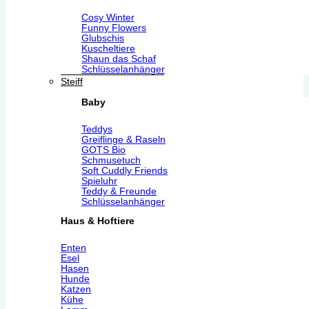
Cosy Winter
Funny Flowers
Glubschis
Kuscheltiere
Shaun das Schaf
Schlüsselanhänger
Steiff
Baby
Teddys
Greiflinge & Raseln
GOTS Bio
Schmusetuch
Soft Cuddly Friends
Spieluhr
Teddy & Freunde
Schlüsselanhänger
Haus & Hoftiere
Enten
Esel
Hasen
Hunde
Katzen
Kühe