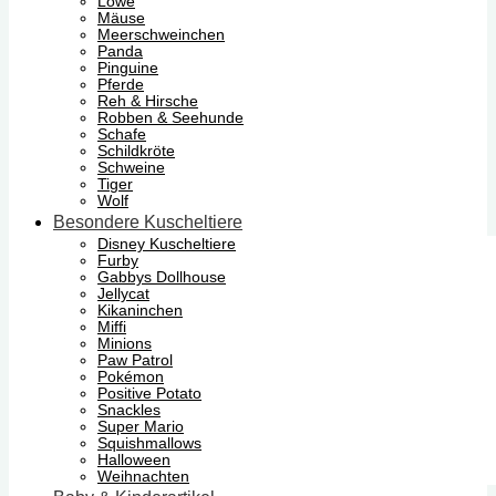
Löwe
Mäuse
Meerschweinchen
Panda
Pinguine
Pferde
Reh & Hirsche
Robben & Seehunde
Schafe
Schildkröte
Schweine
Tiger
Wolf
Besondere Kuscheltiere
Disney Kuscheltiere
Furby
Gabbys Dollhouse
Jellycat
Kikaninchen
Miffi
Minions
Paw Patrol
Pokémon
Positive Potato
Snackles
Super Mario
Squishmallows
Halloween
Weihnachten