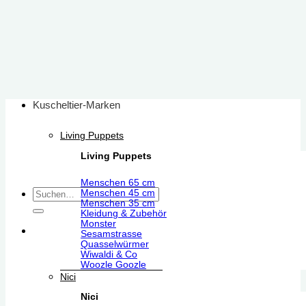
Zum
Inhalt
springen
Kuscheltier-Marken
Living Puppets
Living Puppets
Menschen 65 cm
Suchen
Menschen 45 cm
Menschen 35 cm
nach:
Kleidung & Zubehör
Monster
Sesamstrasse
Quasselwürmer
Wiwaldi & Co
Woozle Goozle
Nici
Nici