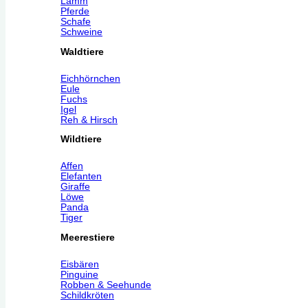
Lamm
Pferde
Schafe
Schweine
Waldtiere
Eichhörnchen
Eule
Fuchs
Igel
Reh & Hirsch
Wildtiere
Affen
Elefanten
Giraffe
Löwe
Panda
Tiger
Meerestiere
Eisbären
Pinguine
Robben & Seehunde
Schildkröten