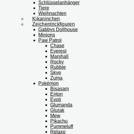
Schlüsselanhänger
Tiere
Weihnachten
Kikaninchen
Zeichentrickfiguren
Gabbys Dollhouse
Minions
Paw Patrol
Chase
Everest
Marshall
Rocky
Rubble
Skye
Zuma
Pokémon
Bisasam
Enton
Evoli
Glumanda
Glurak
Mew
Pikachu
Pummeluff
Relaxo