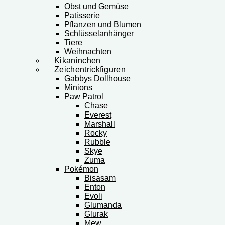
Obst und Gemüse
Patisserie
Pflanzen und Blumen
Schlüsselanhänger
Tiere
Weihnachten
Kikaninchen
Zeichentrickfiguren
Gabbys Dollhouse
Minions
Paw Patrol
Chase
Everest
Marshall
Rocky
Rubble
Skye
Zuma
Pokémon
Bisasam
Enton
Evoli
Glumanda
Glurak
Mew