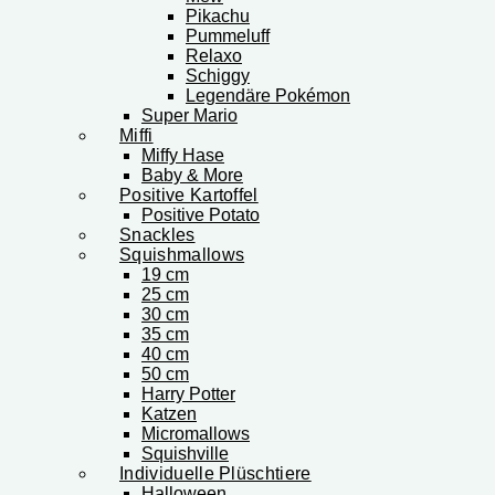
Pikachu
Pummeluff
Relaxo
Schiggy
Legendäre Pokémon
Super Mario
Miffi
Miffy Hase
Baby & More
Positive Kartoffel
Positive Potato
Snackles
Squishmallows
19 cm
25 cm
30 cm
35 cm
40 cm
50 cm
Harry Potter
Katzen
Micromallows
Squishville
Individuelle Plüschtiere
Halloween