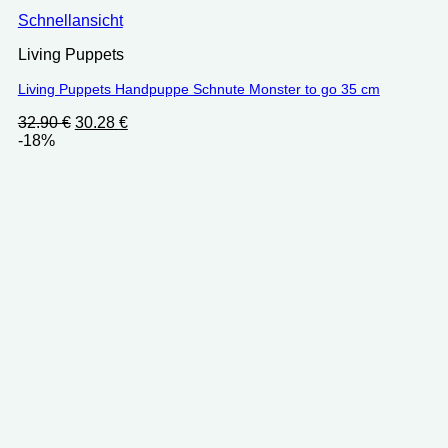
Schnellansicht
Living Puppets
Living Puppets Handpuppe Schnute Monster to go 35 cm
Ursprünglicher
Aktueller
32.90
€
30.28
€
Preis
Preis
-18%
war:
ist:
32.90 €
30.28 €.