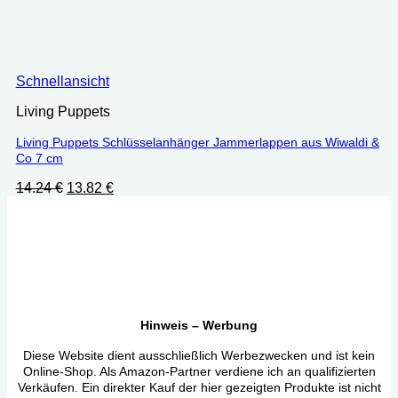
Schnellansicht
Living Puppets
Living Puppets Schlüsselanhänger Jammerlappen aus Wiwaldi &
Co 7 cm
Ursprünglicher
Aktueller
14.24
€
13.82
€
Preis
Preis
war:
ist:
14.24 €
13.82 €.
Hinweis – Werbung
Diese Website dient ausschließlich Werbezwecken und ist kein
Online-Shop. Als Amazon-Partner verdiene ich an qualifizierten
Verkäufen. Ein direkter Kauf der hier gezeigten Produkte ist nicht