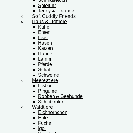
Schmusetuch
Spieluhr
Teddy & Freunde
Soft Cuddly Friends
Haus & Hoftiere
Kühe
Enten
Esel
Hasen
Katzen
Hunde
Lamm
Pferde
Schaf
Schweine
Meerestiere
Eisbär
Pinguine
Robben & Seehunde
Schildkröten
Waldtiere
Eichhörnchen
Eule
Fuchs
Igel