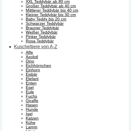
XXL Teddybär ab 80 cm
Großer Teddybär ab 40 cm
Mittlerer Teddybär bis 40 cm
Kleiner Teddybär bis 30 cm
Baby Teddy bis 20 cm
Schwarzer Teddybär
Brauner Teddybär
Weißer Teddybär
Pinker Teddybär
Rosa Teddybär
Kuscheltiere von A-Z
Affe
Axolotl
Dino
Eichhörnchen
Einhorn
Eisbär
Elefant
Enten
Esel
Eule
Fuchs
Giraffe
Hasen
Hunde
Igel
Katzen
Kühe
Lamm