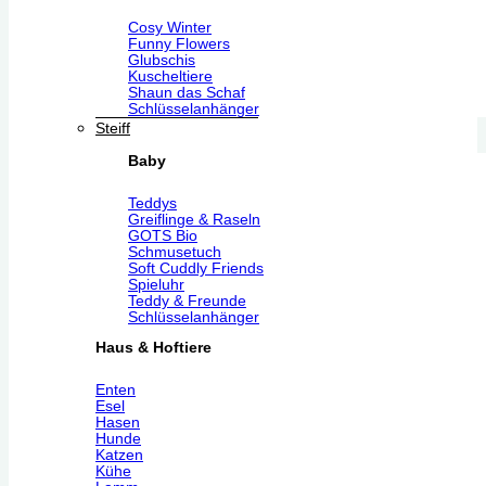
Cosy Winter
Funny Flowers
Glubschis
Kuscheltiere
Shaun das Schaf
Schlüsselanhänger
Steiff
Baby
Teddys
Greiflinge & Raseln
GOTS Bio
Schmusetuch
Soft Cuddly Friends
Spieluhr
Teddy & Freunde
Schlüsselanhänger
Haus & Hoftiere
Enten
Esel
Hasen
Hunde
Katzen
Kühe