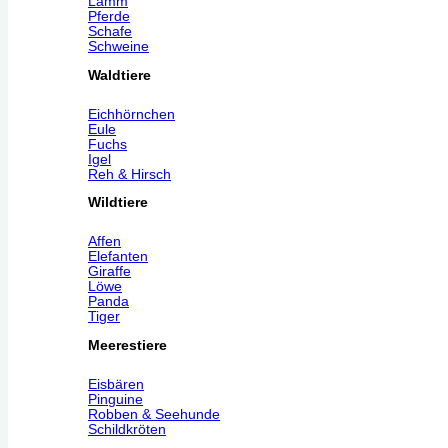
Lamm
Pferde
Schafe
Schweine
Waldtiere
Eichhörnchen
Eule
Fuchs
Igel
Reh & Hirsch
Wildtiere
Affen
Elefanten
Giraffe
Löwe
Panda
Tiger
Meerestiere
Eisbären
Pinguine
Robben & Seehunde
Schildkröten