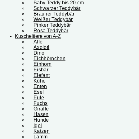
Baby Teddy bis 20 cm
Schwarzer Teddybär
Brauner Teddybär
Weißer Teddybär
Pinker Teddybär
Rosa Teddybär
Kuscheltiere von A-Z
Affe
Axolotl
Dino
Eichhörnchen
Einhorn
Eisbär
Elefant
Kühe
Enten
Esel
Eule
Fuchs
Giraffe
Hasen
Hunde
Igel
Katzen
Lamm