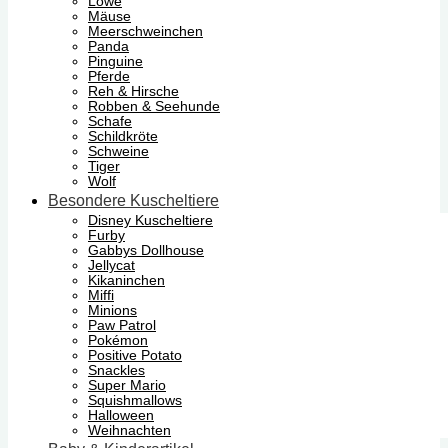
Löwe
Mäuse
Meerschweinchen
Panda
Pinguine
Pferde
Reh & Hirsche
Robben & Seehunde
Schafe
Schildkröte
Schweine
Tiger
Wolf
Besondere Kuscheltiere
Disney Kuscheltiere
Furby
Gabbys Dollhouse
Jellycat
Kikaninchen
Miffi
Minions
Paw Patrol
Pokémon
Positive Potato
Snackles
Super Mario
Squishmallows
Halloween
Weihnachten