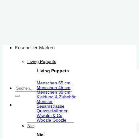
Zum
Inhalt
springen
Kuscheltier-Marken
Living Puppets
Living Puppets
Menschen 65 cm
Suchen
Menschen 45 cm
Menschen 35 cm
nach:
Kleidung & Zubehör
Monster
Sesamstrasse
Quasselwürmer
Wiwaldi & Co
Woozle Goozle
Nici
Nici