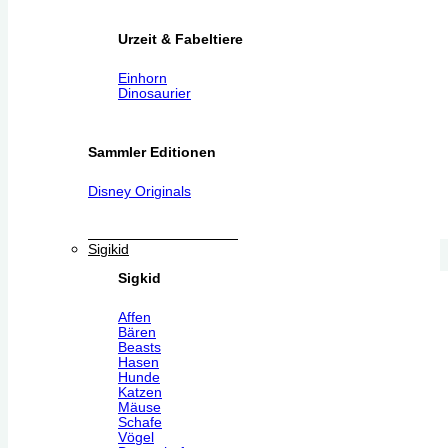
Urzeit & Fabeltiere
Einhorn
Dinosaurier
Sammler Editionen
Disney Originals
Sigikid
Sigkid
Affen
Bären
Beasts
Hasen
Hunde
Katzen
Mäuse
Schafe
Vögel