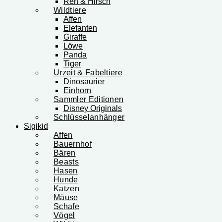
Reh & Hirsch
Wildtiere
Affen
Elefanten
Giraffe
Löwe
Panda
Tiger
Urzeit & Fabeltiere
Dinosaurier
Einhorn
Sammler Editionen
Disney Originals
Schlüsselanhänger
Sigikid
Affen
Bauernhof
Bären
Beasts
Hasen
Hunde
Katzen
Mäuse
Schafe
Vögel