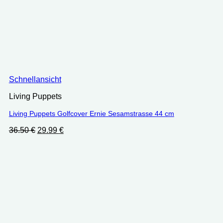
Schnellansicht
Living Puppets
Living Puppets Golfcover Ernie Sesamstrasse 44 cm
Ursprünglicher
Aktueller
36.50
€
29.99
€
Preis
Preis
war:
ist:
36.50 €
29.99 €.