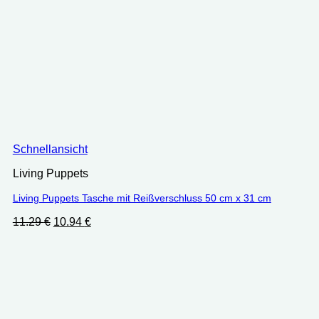
Schnellansicht
Living Puppets
Living Puppets Tasche mit Reißverschluss 50 cm x 31 cm
Ursprünglicher
Aktueller
11.29
€
10.94
€
Preis
Preis
war:
ist:
11.29 €
10.94 €.