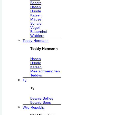
Beasts
Hasen
Hunde
Katzen
Mäuse
Schafe
Vögel
Bauernhof
Wildtiere
Teddy Hermann
Teddy Hermann
Hasen
Hunde
Katzen
Meerschweinchen
Teddys
Ty
Ty
Beanie Bellies
Beanie Boos
Wild Republic