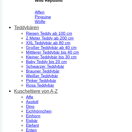
Wild Republic
Affen
Pinguine
Wölfe
Teddybären
Riesen Teddy ab 100 cm
2 Meter Teddy ab 200 cm
XXL Teddybär ab 80 cm
Großer Teddybär ab 40 cm
Mittlerer Teddybär bis 40 cm
Kleiner Teddybär bis 30 cm
Baby Teddy bis 20 cm
Schwarzer Teddybär
Brauner Teddybär
Weißer Teddybär
Pinker Teddybär
Rosa Teddybär
Kuscheltiere von A-Z
Affe
Axolotl
Dino
Eichhörnchen
Einhorn
Eisbär
Elefant
Enten