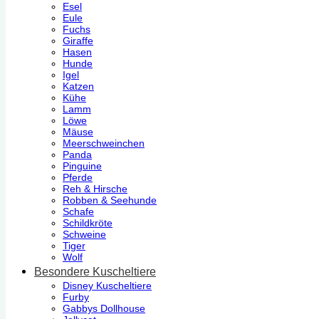
Esel
Eule
Fuchs
Giraffe
Hasen
Hunde
Igel
Katzen
Kühe
Lamm
Löwe
Mäuse
Meerschweinchen
Panda
Pinguine
Pferde
Reh & Hirsche
Robben & Seehunde
Schafe
Schildkröte
Schweine
Tiger
Wolf
Besondere Kuscheltiere
Disney Kuscheltiere
Furby
Gabbys Dollhouse