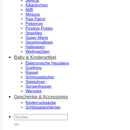
Jellycat
Kikaninchen
Miffi
Minions
Paw Patrol
Pokémon
Positive Potato
Snackles
Super Mario
Squishmallows
Halloween
Weihnachten
Baby & Kinderartikel
Elektronische Haustiere
Greifring
Rassel
Schmusetücher
Spieluhren
Sorgenfresser
Warmies
Geschenke & Accessoires
Kinderrucksäcke
Schlüsselanhänger
Suchen
nach: