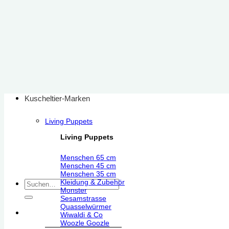
Zum
Inhalt
springen
Kuscheltier-Marken
Living Puppets
Living Puppets
Menschen 65 cm
Menschen 45 cm
Menschen 35 cm
Kleidung & Zubehör
Suchen
Monster
nach:
Sesamstrasse
Quasselwürmer
Wiwaldi & Co
Woozle Goozle