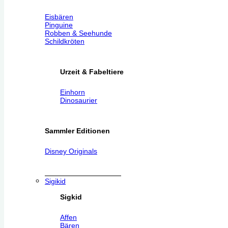
Eisbären
Pinguine
Robben & Seehunde
Schildkröten
Urzeit & Fabeltiere
Einhorn
Dinosaurier
Sammler Editionen
Disney Originals
Sigikid
Sigkid
Affen
Bären