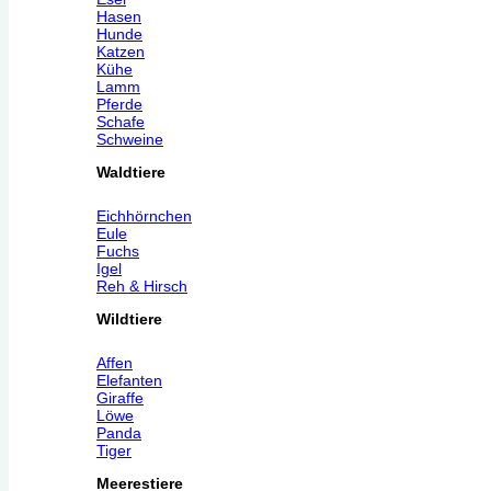
Hasen
Hunde
Katzen
Kühe
Lamm
Pferde
Schafe
Schweine
Waldtiere
Eichhörnchen
Eule
Fuchs
Igel
Reh & Hirsch
Wildtiere
Affen
Elefanten
Giraffe
Löwe
Panda
Tiger
Meerestiere