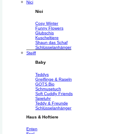
Nici
Nici
Cosy Winter
Funny Flowers
Glubschis
Kuscheltiere
Shaun das Schaf
Schlüsselanhänger
Steiff
Baby
Teddys
Greiflinge & Raseln
GOTS Bio
Schmusetuch
Soft Cuddly Friends
Spieluhr
Teddy & Freunde
Schlüsselanhänger
Haus & Hoftiere
Enten
Esel