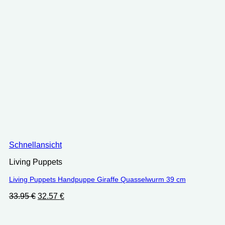
Schnellansicht
Living Puppets
Living Puppets Handpuppe Giraffe Quasselwurm 39 cm
Ursprünglicher
Aktueller
33.95
€
32.57
€
Preis
Preis
war:
ist:
33.95 €
32.57 €.