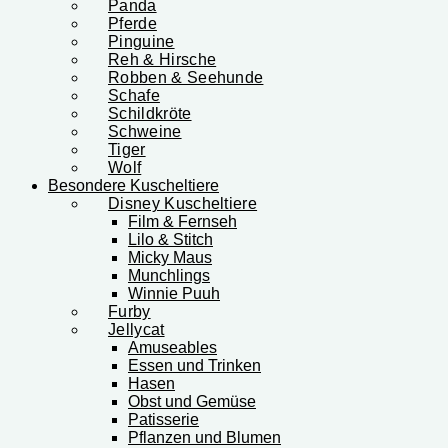
Panda
Pferde
Pinguine
Reh & Hirsche
Robben & Seehunde
Schafe
Schildkröte
Schweine
Tiger
Wolf
Besondere Kuscheltiere
Disney Kuscheltiere
Film & Fernseh
Lilo & Stitch
Micky Maus
Munchlings
Winnie Puuh
Furby
Jellycat
Amuseables
Essen und Trinken
Hasen
Obst und Gemüse
Patisserie
Pflanzen und Blumen