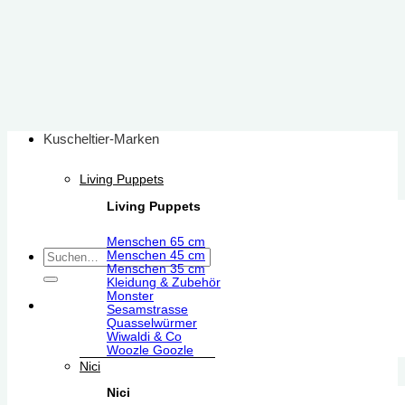
Zum
Inhalt
springen
Kuscheltier-Marken
Living Puppets
Living Puppets
Menschen 65 cm
Suchen
Menschen 45 cm
Menschen 35 cm
nach:
Kleidung & Zubehör
Monster
Sesamstrasse
Quasselwürmer
Wiwaldi & Co
Woozle Goozle
Nici
Nici