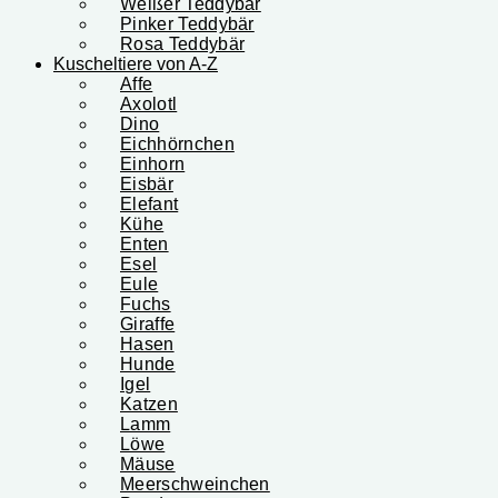
Weißer Teddybär
Pinker Teddybär
Rosa Teddybär
Kuscheltiere von A-Z
Affe
Axolotl
Dino
Eichhörnchen
Einhorn
Eisbär
Elefant
Kühe
Enten
Esel
Eule
Fuchs
Giraffe
Hasen
Hunde
Igel
Katzen
Lamm
Löwe
Mäuse
Meerschweinchen