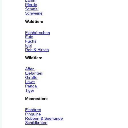
Lamm
Pferde
Schafe
Schweine
Waldtiere
Eichhörnchen
Eule
Fuchs
Igel
Reh & Hirsch
Wildtiere
Affen
Elefanten
Giraffe
Löwe
Panda
Tiger
Meerestiere
Eisbären
Pinguine
Robben & Seehunde
Schildkröten