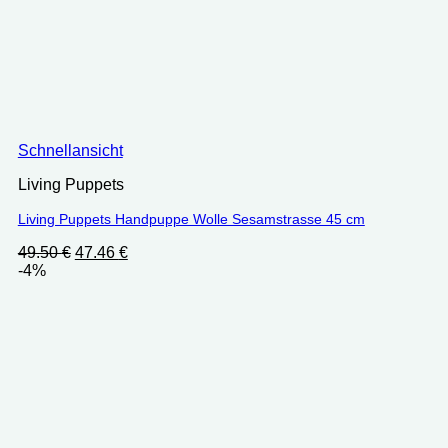
Schnellansicht
Living Puppets
Living Puppets Handpuppe Wolle Sesamstrasse 45 cm
Ursprünglicher
Aktueller
49.50
€
47.46
€
Preis
Preis
-4%
war:
ist:
49.50 €
47.46 €.