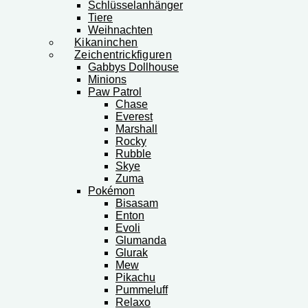
Schlüsselanhänger
Tiere
Weihnachten
Kikaninchen
Zeichentrickfiguren
Gabbys Dollhouse
Minions
Paw Patrol
Chase
Everest
Marshall
Rocky
Rubble
Skye
Zuma
Pokémon
Bisasam
Enton
Evoli
Glumanda
Glurak
Mew
Pikachu
Pummeluff
Relaxo