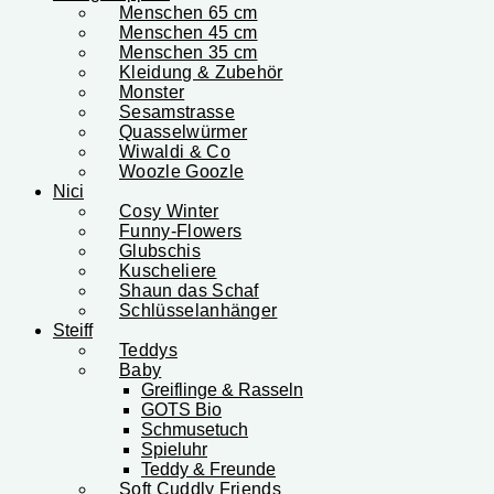
Menschen 65 cm
Menschen 45 cm
Menschen 35 cm
Kleidung & Zubehör
Monster
Sesamstrasse
Quasselwürmer
Wiwaldi & Co
Woozle Goozle
Nici
Cosy Winter
Funny-Flowers
Glubschis
Kuscheliere
Shaun das Schaf
Schlüsselanhänger
Steiff
Teddys
Baby
Greiflinge & Rasseln
GOTS Bio
Schmusetuch
Spieluhr
Teddy & Freunde
Soft Cuddly Friends