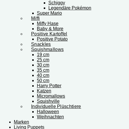
Schiggy
Legendäre Pokémon
Super Mario
Miffi
Miffy Hase
Baby & More
Positive Kartoffel
Positive Potato
Snackles
Squishmallows
19 cm
25 cm
30 cm
35 cm
40 cm
50 cm
Harry Potter
Katzen
Micromallows
Squishville
Individuelle Plüschtiere
Halloween
Weihnachten
Marken
Living Puppets