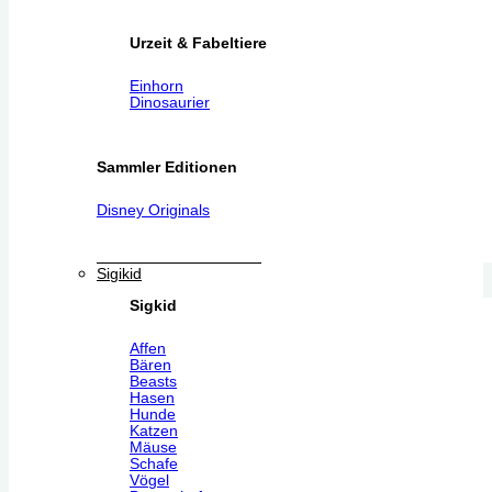
Urzeit & Fabeltiere
Einhorn
Dinosaurier
Sammler Editionen
Disney Originals
Sigikid
Sigkid
Affen
Bären
Beasts
Hasen
Hunde
Katzen
Mäuse
Schafe
Vögel