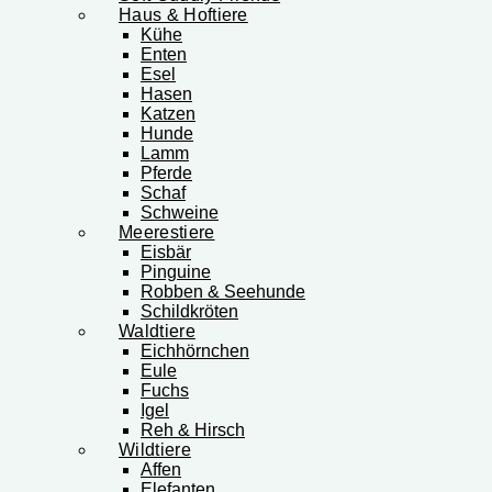
Haus & Hoftiere
Kühe
Enten
Esel
Hasen
Katzen
Hunde
Lamm
Pferde
Schaf
Schweine
Meerestiere
Eisbär
Pinguine
Robben & Seehunde
Schildkröten
Waldtiere
Eichhörnchen
Eule
Fuchs
Igel
Reh & Hirsch
Wildtiere
Affen
Elefanten