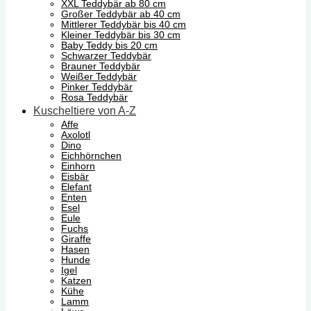
XXL Teddybär ab 80 cm
Großer Teddybär ab 40 cm
Mittlerer Teddybär bis 40 cm
Kleiner Teddybär bis 30 cm
Baby Teddy bis 20 cm
Schwarzer Teddybär
Brauner Teddybär
Weißer Teddybär
Pinker Teddybär
Rosa Teddybär
Kuscheltiere von A-Z
Affe
Axolotl
Dino
Eichhörnchen
Einhorn
Eisbär
Elefant
Enten
Esel
Eule
Fuchs
Giraffe
Hasen
Hunde
Igel
Katzen
Kühe
Lamm