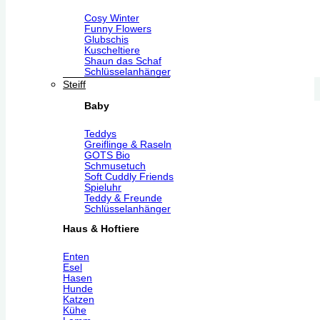
Cosy Winter
Funny Flowers
Glubschis
Kuscheltiere
Shaun das Schaf
Schlüsselanhänger
Steiff
Baby
Teddys
Greiflinge & Raseln
GOTS Bio
Schmusetuch
Soft Cuddly Friends
Spieluhr
Teddy & Freunde
Schlüsselanhänger
Haus & Hoftiere
Enten
Esel
Hasen
Hunde
Katzen
Kühe