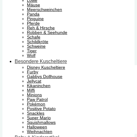
Löwe
Mäuse
Meerschweinchen
Panda
Pinguine
Pferde
Reh & Hirsche
Robben & Seehunde
Schafe
Schildkröte
Schweine
Tiger
Wolf
Besondere Kuscheltiere
Disney Kuscheltiere
Furby
Gabbys Dollhouse
Jellycat
Kikaninchen
Miffi
Minions
Paw Patrol
Pokémon
Positive Potato
Snackles
Super Mario
Squishmallows
Halloween
Weihnachten